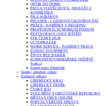
OPTIK DO DOMU
PAVLA VOJTĚCHOVÁ - MASÁŽE A
KOSMETIKA
PILA SOBÁKOV
PPLASER - LASEROVÉ GRAVÍROVÁNÍ
PRÁCE - NABÍDKY V REGIONU
PROFESIONÁLNÍ MOBILNÍ PÓDIUM
RESTAURACE GOLF JEŠTĚD
STK ČESKÝ DUB
UCTOPRAZAK
WORK SERVICE - NABÍDKY PRÁCE
ZODIAC EQUIPMENT
ŽIVOT BEZ BARIÉR
KOMUNITNÍ FARMÁŘSKÉ TRŽIŠTĚ
Scuk.cz
Zemní práce Zámečník
Spolky, sdružení, církev
Zajímavé odkazy
LIBERECKÝ KRAJ
LIBERECKÝ DENÍK
ČESKÝ RÁJ
SVAZ MĚST A OBCÍ ČESKÉ REPUBLIKY
MĚSTA A OBCE ONLINE
PORTÁL VEŘEJNÉ SPRÁVY