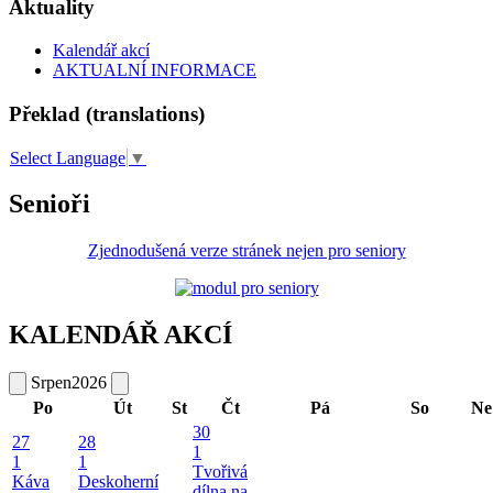
Aktuality
Kalendář akcí
AKTUALNÍ INFORMACE
Překlad (translations)
Select Language
▼
Senioři
Zjednodušená verze stránek nejen pro seniory
KALENDÁŘ AKCÍ
Srpen
2026
Po
Út
St
Čt
Pá
So
Ne
30
27
28
1
1
1
Tvořivá
Káva
Deskoherní
dílna na