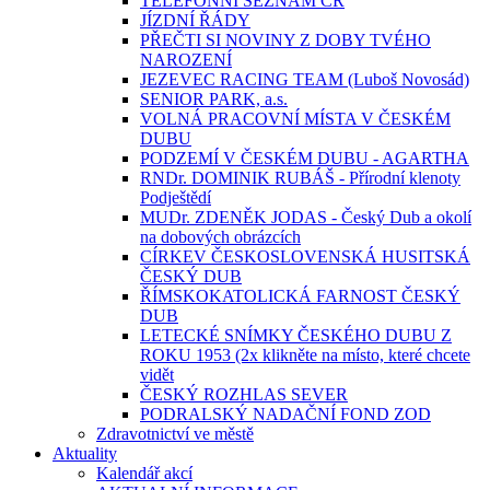
TELEFONNÍ SEZNAM ČR
JÍZDNÍ ŘÁDY
PŘEČTI SI NOVINY Z DOBY TVÉHO
NAROZENÍ
JEZEVEC RACING TEAM (Luboš Novosád)
SENIOR PARK, a.s.
VOLNÁ PRACOVNÍ MÍSTA V ČESKÉM
DUBU
PODZEMÍ V ČESKÉM DUBU - AGARTHA
RNDr. DOMINIK RUBÁŠ - Přírodní klenoty
Podještědí
MUDr. ZDENĚK JODAS - Český Dub a okolí
na dobových obrázcích
CÍRKEV ČESKOSLOVENSKÁ HUSITSKÁ
ČESKÝ DUB
ŘÍMSKOKATOLICKÁ FARNOST ČESKÝ
DUB
LETECKÉ SNÍMKY ČESKÉHO DUBU Z
ROKU 1953 (2x klikněte na místo, které chcete
vidět
ČESKÝ ROZHLAS SEVER
PODRALSKÝ NADAČNÍ FOND ZOD
Zdravotnictví ve městě
Aktuality
Kalendář akcí