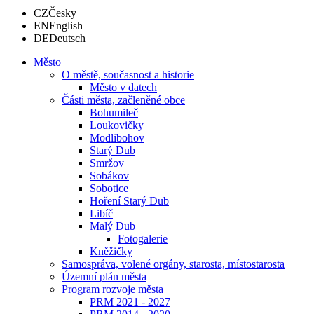
CZ
Česky
EN
English
DE
Deutsch
Město
O městě, současnost a historie
Město v datech
Části města, začleněné obce
Bohumileč
Loukovičky
Modlibohov
Starý Dub
Smržov
Sobákov
Sobotice
Hoření Starý Dub
Libíč
Malý Dub
Fotogalerie
Kněžičky
Samospráva, volené orgány, starosta, místostarosta
Územní plán města
Program rozvoje města
PRM 2021 - 2027