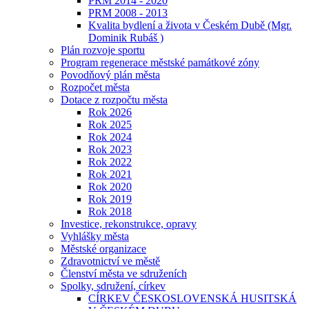
PRM 2014 - 2020
PRM 2008 - 2013
Kvalita bydlení a života v Českém Dubě (Mgr.
Dominik Rubáš )
Plán rozvoje sportu
Program regenerace městské památkové zóny
Povodňový plán města
Rozpočet města
Dotace z rozpočtu města
Rok 2026
Rok 2025
Rok 2024
Rok 2023
Rok 2022
Rok 2021
Rok 2020
Rok 2019
Rok 2018
Investice, rekonstrukce, opravy
Vyhlášky města
Městské organizace
Zdravotnictví ve městě
Členství města ve sdruženích
Spolky, sdružení, církev
CÍRKEV ČESKOSLOVENSKÁ HUSITSKÁ