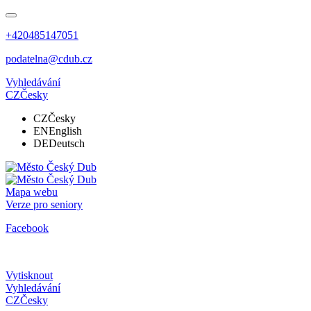
+420485147051
podatelna@cdub.cz
Vyhledávání
CZ
Česky
CZ
Česky
EN
English
DE
Deutsch
Mapa webu
Verze pro seniory
Facebook
Vytisknout
Vyhledávání
CZ
Česky