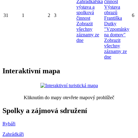
Zahrádkářská
činnost
výstava a
Výstava
spolková
obrazů
31
1
2
3
6
činnost
Františka
Zobrazit
Dutky
všechny
"Vzpomínky
záznamy ze
na domov"
dne
Zobrazit
všechny
záznamy ze
dne
Interaktivní mapa
Kliknutím do mapy otevřete mapový prohlížeč
Spolky a zájmová sdružení
Rybáři
Zahrádkáři