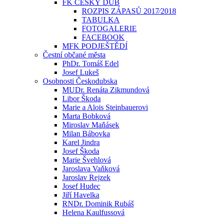
FK ČESKÝ DUB
ROZPIS ZÁPASŮ 2017⁄2018
TABULKA
FOTOGALERIE
FACEBOOK
MFK PODJEŠTĚDÍ
Čestní občané města
PhDr. Tomáš Edel
Josef Lukeš
Osobnosti Českodubska
MUDr. Renáta Zikmundová
Libor Škoda
Marie a Alois Steinbauerovi
Marta Bobková
Miroslav Maňásek
Milan Bábovka
Karel Jindra
Josef Škoda
Marie Švehlová
Jaroslava Vaňková
Jaroslav Rejzek
Josef Hudec
Jiří Havelka
RNDr. Dominik Rubáš
Helena Kaulfussová