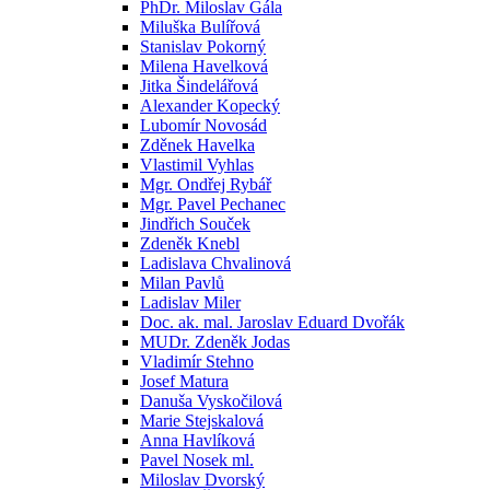
PhDr. Miloslav Gála
Miluška Bulířová
Stanislav Pokorný
Milena Havelková
Jitka Šindelářová
Alexander Kopecký
Lubomír Novosád
Zděnek Havelka
Vlastimil Vyhlas
Mgr. Ondřej Rybář
Mgr. Pavel Pechanec
Jindřich Souček
Zdeněk Knebl
Ladislava Chvalinová
Milan Pavlů
Ladislav Miler
Doc. ak. mal. Jaroslav Eduard Dvořák
MUDr. Zdeněk Jodas
Vladimír Stehno
Josef Matura
Danuša Vyskočilová
Marie Stejskalová
Anna Havlíková
Pavel Nosek ml.
Miloslav Dvorský