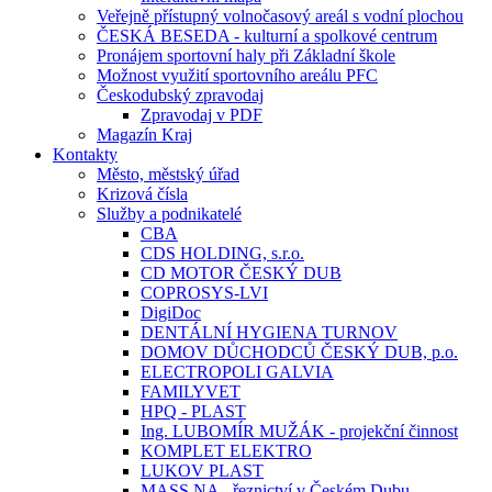
Veřejně přístupný volnočasový areál s vodní plochou
ČESKÁ BESEDA - kulturní a spolkové centrum
Pronájem sportovní haly při Základní škole
Možnost využití sportovního areálu PFC
Českodubský zpravodaj
Zpravodaj v PDF
Magazín Kraj
Kontakty
Město, městský úřad
Krizová čísla
Služby a podnikatelé
CBA
CDS HOLDING, s.r.o.
CD MOTOR ČESKÝ DUB
COPROSYS-LVI
DigiDoc
DENTÁLNÍ HYGIENA TURNOV
DOMOV DŮCHODCŮ ČESKÝ DUB, p.o.
ELECTROPOLI GALVIA
FAMILYVET
HPQ - PLAST
Ing. LUBOMÍR MUŽÁK - projekční činnost
KOMPLET ELEKTRO
LUKOV PLAST
MASS.NA - řeznictví v Českém Dubu