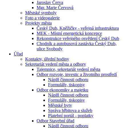
Jaroslav Červa
Mgr. Marie Červová
Městské symboly
Foto a videogalerie
Projekty města
Český Dub, Kněžičky - veřejná infrastruktura
MEK - Místní energetická koncepce
Rekonstrukce veřejného osvětlení Český Dub
Chodník a autobusová zastávka Český Dub,
ulice Svobody
Úřad
Kontakty, úřední hodiny
Sekretariát vedení města a odbory
Tajemnice, sekretariát vedení města
Odbor rozvoje, investic a životního prostředí
Náplň činnosti odboru
Formuláře, tiskopisy
Odbor ekonomiky a majetku
Náplň činnosti odboru
Formuláře, tiskopisy
Městské byty
Správa hřbitova a služeb
Platební portál - poplatky
Odbor Stavební úřad
Náplň činnosti odboru