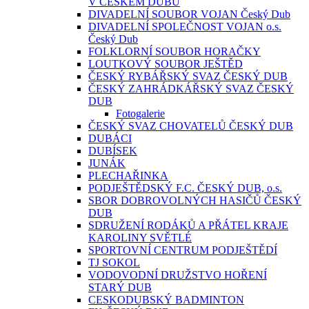
V ČESKÉM DUBU
DIVADELNÍ SOUBOR VOJAN Český Dub
DIVADELNÍ SPOLEČNOST VOJAN o.s.
Český Dub
FOLKLORNÍ SOUBOR HORAČKY
LOUTKOVÝ SOUBOR JEŠTĚD
ČESKÝ RYBÁŘSKÝ SVAZ ČESKÝ DUB
ČESKÝ ZAHRÁDKÁŘSKÝ SVAZ ČESKÝ
DUB
Fotogalerie
ČESKÝ SVAZ CHOVATELŮ ČESKÝ DUB
DUBÁCI
DUBÍSEK
JUNÁK
PLECHAŘINKA
PODJEŠTĚDSKÝ F.C. ČESKÝ DUB, o.s.
SBOR DOBROVOLNÝCH HASIČŮ ČESKÝ
DUB
SDRUŽENÍ RODÁKŮ A PŘÁTEL KRAJE
KAROLINY SVĚTLÉ
SPORTOVNÍ CENTRUM PODJEŠTĚDÍ
TJ SOKOL
VODOVODNÍ DRUŽSTVO HOŘENÍ
STARÝ DUB
CESKODUBSKÝ BADMINTON