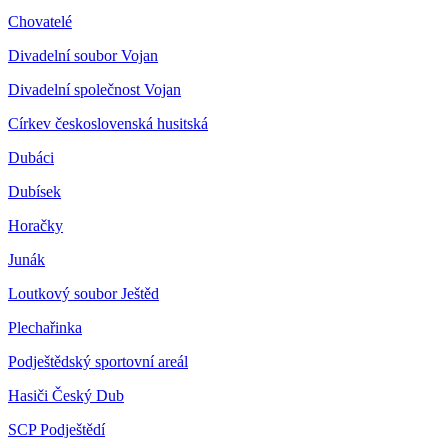
Chovatelé
Divadelní soubor Vojan
Divadelní společnost Vojan
Církev československá husitská
Dubáci
Dubísek
Horačky
Junák
Loutkový soubor Ještěd
Plechařinka
Podještědský sportovní areál
Hasiči Český Dub
SCP Podještědí