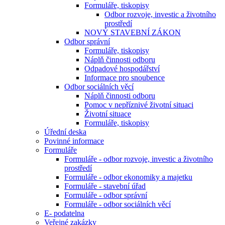
Formuláře, tiskopisy
Odbor rozvoje, investic a životního
prostředí
NOVÝ STAVEBNÍ ZÁKON
Odbor správní
Formuláře, tiskopisy
Náplň činnosti odboru
Odpadové hospodářství
Informace pro snoubence
Odbor sociálních věcí
Náplň činnosti odboru
Pomoc v nepříznivé životní situaci
Životní situace
Formuláře, tiskopisy
Úřední deska
Povinné informace
Formuláře
Formuláře - odbor rozvoje, investic a životního
prostředí
Formuláře - odbor ekonomiky a majetku
Formuláře - stavební úřad
Formuláře - odbor správní
Formuláře - odbor sociálních věcí
E- podatelna
Veřejné zakázky