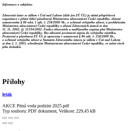
I
nformace o subjektu:
Zdravotní ústav se sídlem v Ústí nad Labem (dále jen ZÚ ÚL) je státní příspěvková
organizace v přímé řídící působnosti Ministerstva zdravotnictví České republiky, zřízená
ustanovením § 86 odst. 1 zák. č. 258/2000 Sb., o ochraně veřejného zdraví, a prohlášením
Ministerstva zdravotnictví České republiky o zřízení Zdravotních ústavů ze dne
11. 11. 2002, čj. 31334/2002. Funkci zřizovatele a nadřízeného orgánu plní Ministerstvo
zdravotnictví České republiky. Bez zákonné povinnosti zápisu do veřejného rejstříku.
Postavení a působnost ZÚ ÚL je upravena v ustanovení § 86 zák. č. 258/2000 Sb.,
o ochraně veřejného zdraví a Statutem Zdravotního ústavu se sídlem v Ústí nad Labem
ze dne 2. 1. 2003, schváleným Ministerstvem zdravotnictví České republiky, ve znění všech
jeho dodatků.
Přílohy
leták
AKCE Pitná voda podzim 2025.pdf
Typ souboru: PDF dokument, Velikost: 229,45 kB