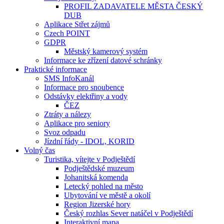
PROFIL ZADAVATELE MĚSTA ČESKÝ
DUB
Aplikace Střet zájmů
Czech POINT
GDPR
Městský kamerový systém
Informace ke zřízení datové schránky
Praktické informace
SMS InfoKanál
Informace pro snoubence
Odstávky elektřiny a vody
ČEZ
Ztráty a nálezy
Aplikace pro seniory
Svoz odpadu
Jízdní řády - IDOL, KORID
Volný čas
Turistika, vítejte v Podještědí
Podještědské muzeum
Johanitská komenda
Letecký pohled na město
Ubytování ve městě a okolí
Region Jizerské hory
Český rozhlas Sever natáčel v Podještědí
Interaktivní mapa