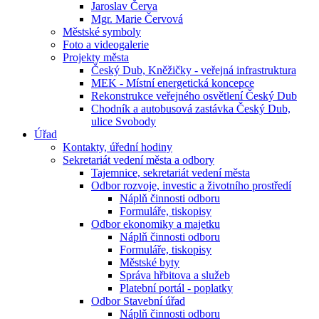
Jaroslav Červa
Mgr. Marie Červová
Městské symboly
Foto a videogalerie
Projekty města
Český Dub, Kněžičky - veřejná infrastruktura
MEK - Místní energetická koncepce
Rekonstrukce veřejného osvětlení Český Dub
Chodník a autobusová zastávka Český Dub,
ulice Svobody
Úřad
Kontakty, úřední hodiny
Sekretariát vedení města a odbory
Tajemnice, sekretariát vedení města
Odbor rozvoje, investic a životního prostředí
Náplň činnosti odboru
Formuláře, tiskopisy
Odbor ekonomiky a majetku
Náplň činnosti odboru
Formuláře, tiskopisy
Městské byty
Správa hřbitova a služeb
Platební portál - poplatky
Odbor Stavební úřad
Náplň činnosti odboru