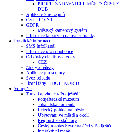
PROFIL ZADAVATELE MĚSTA ČESKÝ
DUB
Aplikace Střet zájmů
Czech POINT
GDPR
Městský kamerový systém
Informace ke zřízení datové schránky
Praktické informace
SMS InfoKanál
Informace pro snoubence
Odstávky elektřiny a vody
ČEZ
Ztráty a nálezy
Aplikace pro seniory
Svoz odpadu
Jízdní řády - IDOL, KORID
Volný čas
Turistika, vítejte v Podještědí
Podještědské muzeum
Johanitská komenda
Letecký pohled na město
Ubytování ve městě a okolí
Region Jizerské hory
Český rozhlas Sever natáčel v Podještědí
Interaktivní mapa