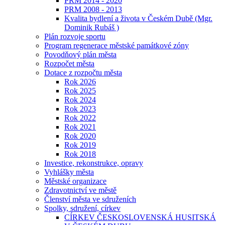
PRM 2014 - 2020
PRM 2008 - 2013
Kvalita bydlení a života v Českém Dubě (Mgr.
Dominik Rubáš )
Plán rozvoje sportu
Program regenerace městské památkové zóny
Povodňový plán města
Rozpočet města
Dotace z rozpočtu města
Rok 2026
Rok 2025
Rok 2024
Rok 2023
Rok 2022
Rok 2021
Rok 2020
Rok 2019
Rok 2018
Investice, rekonstrukce, opravy
Vyhlášky města
Městské organizace
Zdravotnictví ve městě
Členství města ve sdruženích
Spolky, sdružení, církev
CÍRKEV ČESKOSLOVENSKÁ HUSITSKÁ