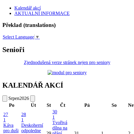
Kalendář akcí
AKTUALNÍ INFORMACE
Překlad (translations)
Select Language
▼
Senioři
Zjednodušená verze stránek nejen pro seniory
KALENDÁŘ AKCÍ
Srpen
2026
Po
Út
St
Čt
Pá
So
Ne
30
27
28
1
1
1
Tvořivá
Káva
Deskoherní
dílna na
pro duši
odpoledne
29
přání
31
1
2