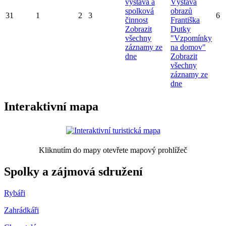
výstava a
Výstava
spolková
obrazů
31
1
2
3
6
činnost
Františka
Zobrazit
Dutky
všechny
"Vzpomínky
záznamy ze
na domov"
dne
Zobrazit
všechny
záznamy ze
dne
Interaktivní mapa
Kliknutím do mapy otevřete mapový prohlížeč
Spolky a zájmová sdružení
Rybáři
Zahrádkáři