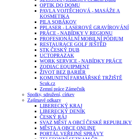
OPTIK DO DOMU
PAVLA VOJTĚCHOVÁ - MASÁŽE A
KOSMETIKA
PILA SOBÁKOV
PPLASER - LASEROVÉ GRAVÍROVÁNÍ
PRÁCE - NABÍDKY V REGIONU
PROFESIONÁLNÍ MOBILNÍ PÓDIUM
RESTAURACE GOLF JEŠTĚD
STK ČESKÝ DUB
UCTOPRAZAK
WORK SERVICE - NABÍDKY PRÁCE
ZODIAC EQUIPMENT
ŽIVOT BEZ BARIÉR
KOMUNITNÍ FARMÁŘSKÉ TRŽIŠTĚ
Scuk.cz
Zemní práce Zámečník
Spolky, sdružení, církev
Zajímavé odkazy
LIBERECKÝ KRAJ
LIBERECKÝ DENÍK
ČESKÝ RÁJ
SVAZ MĚST A OBCÍ ČESKÉ REPUBLIKY
MĚSTA A OBCE ONLINE
PORTÁL VEŘEJNÉ SPRÁVY