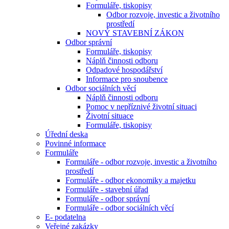
Formuláře, tiskopisy
Odbor rozvoje, investic a životního
prostředí
NOVÝ STAVEBNÍ ZÁKON
Odbor správní
Formuláře, tiskopisy
Náplň činnosti odboru
Odpadové hospodářství
Informace pro snoubence
Odbor sociálních věcí
Náplň činnosti odboru
Pomoc v nepříznivé životní situaci
Životní situace
Formuláře, tiskopisy
Úřední deska
Povinné informace
Formuláře
Formuláře - odbor rozvoje, investic a životního
prostředí
Formuláře - odbor ekonomiky a majetku
Formuláře - stavební úřad
Formuláře - odbor správní
Formuláře - odbor sociálních věcí
E- podatelna
Veřejné zakázky