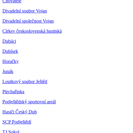
Chovatelé
Divadelní soubor Vojan
Divadelní společnost Vojan
Církev československá husitská
Dubáci
Dubísek
Horačky
Junák
Loutkový soubor Ještěd
Plechařinka
Podještědský sportovní areál
Hasiči Český Dub
SCP Podještědí
TJ Sokol