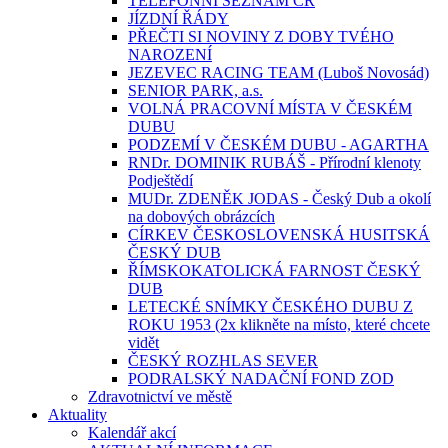
TELEFONNÍ SEZNAM ČR
JÍZDNÍ ŘÁDY
PŘEČTI SI NOVINY Z DOBY TVÉHO
NAROZENÍ
JEZEVEC RACING TEAM (Luboš Novosád)
SENIOR PARK, a.s.
VOLNÁ PRACOVNÍ MÍSTA V ČESKÉM
DUBU
PODZEMÍ V ČESKÉM DUBU - AGARTHA
RNDr. DOMINIK RUBÁŠ - Přírodní klenoty
Podještědí
MUDr. ZDENĚK JODAS - Český Dub a okolí
na dobových obrázcích
CÍRKEV ČESKOSLOVENSKÁ HUSITSKÁ
ČESKÝ DUB
ŘÍMSKOKATOLICKÁ FARNOST ČESKÝ
DUB
LETECKÉ SNÍMKY ČESKÉHO DUBU Z
ROKU 1953 (2x klikněte na místo, které chcete
vidět
ČESKÝ ROZHLAS SEVER
PODRALSKÝ NADAČNÍ FOND ZOD
Zdravotnictví ve městě
Aktuality
Kalendář akcí