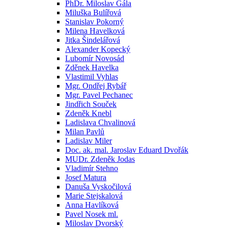
PhDr. Miloslav Gála
Miluška Bulířová
Stanislav Pokorný
Milena Havelková
Jitka Šindelářová
Alexander Kopecký
Lubomír Novosád
Zděnek Havelka
Vlastimil Vyhlas
Mgr. Ondřej Rybář
Mgr. Pavel Pechanec
Jindřich Souček
Zdeněk Knebl
Ladislava Chvalinová
Milan Pavlů
Ladislav Miler
Doc. ak. mal. Jaroslav Eduard Dvořák
MUDr. Zdeněk Jodas
Vladimír Stehno
Josef Matura
Danuša Vyskočilová
Marie Stejskalová
Anna Havlíková
Pavel Nosek ml.
Miloslav Dvorský