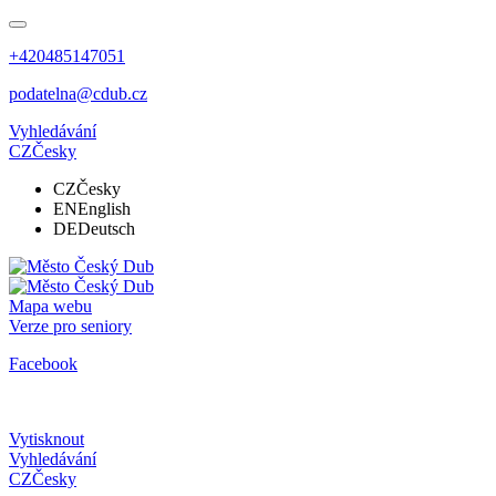
+420485147051
podatelna@cdub.cz
Vyhledávání
CZ
Česky
CZ
Česky
EN
English
DE
Deutsch
Mapa webu
Verze pro seniory
Facebook
Vytisknout
Vyhledávání
CZ
Česky