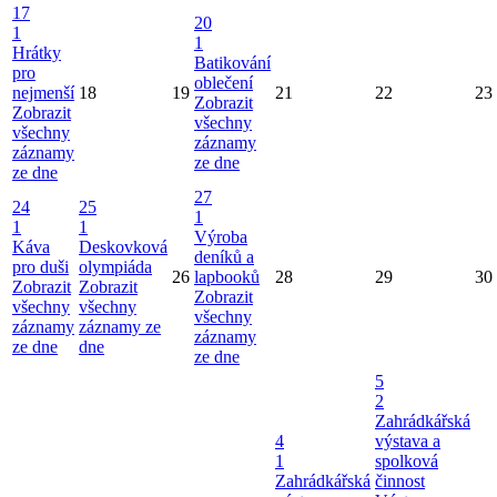
17
20
1
1
Hrátky
Batikování
pro
oblečení
nejmenší
18
19
21
22
23
Zobrazit
Zobrazit
všechny
všechny
záznamy
záznamy
ze dne
ze dne
27
24
25
1
1
1
Výroba
Káva
Deskovková
deníků a
pro duši
olympiáda
26
lapbooků
28
29
30
Zobrazit
Zobrazit
Zobrazit
všechny
všechny
všechny
záznamy
záznamy ze
záznamy
ze dne
dne
ze dne
5
2
Zahrádkářská
4
výstava a
1
spolková
Zahrádkářská
činnost