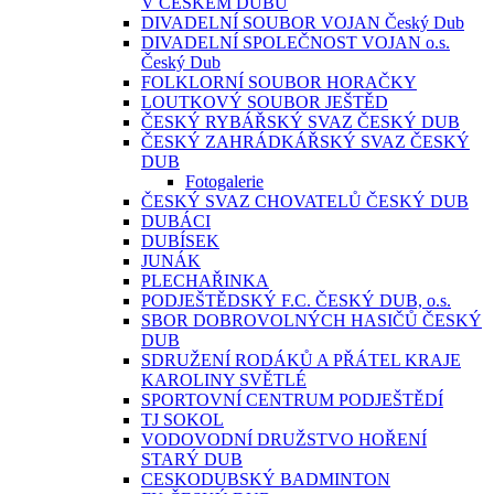
V ČESKÉM DUBU
DIVADELNÍ SOUBOR VOJAN Český Dub
DIVADELNÍ SPOLEČNOST VOJAN o.s.
Český Dub
FOLKLORNÍ SOUBOR HORAČKY
LOUTKOVÝ SOUBOR JEŠTĚD
ČESKÝ RYBÁŘSKÝ SVAZ ČESKÝ DUB
ČESKÝ ZAHRÁDKÁŘSKÝ SVAZ ČESKÝ
DUB
Fotogalerie
ČESKÝ SVAZ CHOVATELŮ ČESKÝ DUB
DUBÁCI
DUBÍSEK
JUNÁK
PLECHAŘINKA
PODJEŠTĚDSKÝ F.C. ČESKÝ DUB, o.s.
SBOR DOBROVOLNÝCH HASIČŮ ČESKÝ
DUB
SDRUŽENÍ RODÁKŮ A PŘÁTEL KRAJE
KAROLINY SVĚTLÉ
SPORTOVNÍ CENTRUM PODJEŠTĚDÍ
TJ SOKOL
VODOVODNÍ DRUŽSTVO HOŘENÍ
STARÝ DUB
CESKODUBSKÝ BADMINTON