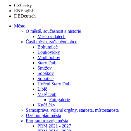
CZ
Česky
EN
English
DE
Deutsch
Město
O městě, současnost a historie
Město v datech
Části města, začleněné obce
Bohumileč
Loukovičky
Modlibohov
Starý Dub
Smržov
Sobákov
Sobotice
Hoření Starý Dub
Libíč
Malý Dub
Fotogalerie
Kněžičky
Samospráva, volené orgány, starosta, místostarosta
Územní plán města
Program rozvoje města
PRM 2021 - 2027