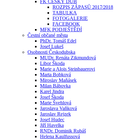
FK ČESKÝ DUB
ROZPIS ZÁPASŮ 2017⁄2018
TABULKA
FOTOGALERIE
FACEBOOK
MFK PODJEŠTĚDÍ
Čestní občané města
PhDr. Tomáš Edel
Josef Lukeš
Osobnosti Českodubska
MUDr. Renáta Zikmundová
Libor Škoda
Marie a Alois Steinbauerovi
Marta Bobková
Miroslav Maňásek
Milan Bábovka
Karel Jindra
Josef Škoda
Marie Švehlová
Jaroslava Vaňková
Jaroslav Rejzek
Josef Hudec
Jiří Havelka
RNDr. Dominik Rubáš
Helena Kaulfussová