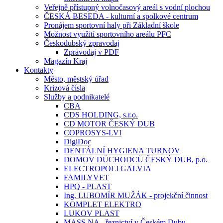
Veřejně přístupný volnočasový areál s vodní plochou
ČESKÁ BESEDA - kulturní a spolkové centrum
Pronájem sportovní haly při Základní škole
Možnost využití sportovního areálu PFC
Českodubský zpravodaj
Zpravodaj v PDF
Magazín Kraj
Kontakty
Město, městský úřad
Krizová čísla
Služby a podnikatelé
CBA
CDS HOLDING, s.r.o.
CD MOTOR ČESKÝ DUB
COPROSYS-LVI
DigiDoc
DENTÁLNÍ HYGIENA TURNOV
DOMOV DŮCHODCŮ ČESKÝ DUB, p.o.
ELECTROPOLI GALVIA
FAMILYVET
HPQ - PLAST
Ing. LUBOMÍR MUŽÁK - projekční činnost
KOMPLET ELEKTRO
LUKOV PLAST
MASS.NA - řeznictví v Českém Dubu