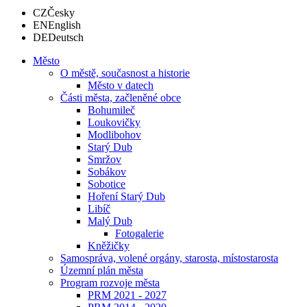
CZ
Česky
EN
English
DE
Deutsch
Město
O městě, současnost a historie
Město v datech
Části města, začleněné obce
Bohumileč
Loukovičky
Modlibohov
Starý Dub
Smržov
Sobákov
Sobotice
Hoření Starý Dub
Libíč
Malý Dub
Fotogalerie
Kněžičky
Samospráva, volené orgány, starosta, místostarosta
Územní plán města
Program rozvoje města
PRM 2021 - 2027