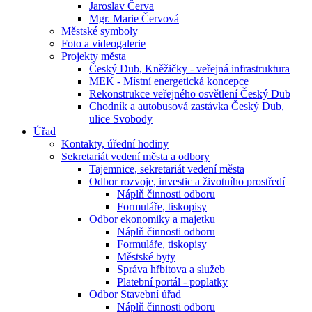
Jaroslav Červa
Mgr. Marie Červová
Městské symboly
Foto a videogalerie
Projekty města
Český Dub, Kněžičky - veřejná infrastruktura
MEK - Místní energetická koncepce
Rekonstrukce veřejného osvětlení Český Dub
Chodník a autobusová zastávka Český Dub,
ulice Svobody
Úřad
Kontakty, úřední hodiny
Sekretariát vedení města a odbory
Tajemnice, sekretariát vedení města
Odbor rozvoje, investic a životního prostředí
Náplň činnosti odboru
Formuláře, tiskopisy
Odbor ekonomiky a majetku
Náplň činnosti odboru
Formuláře, tiskopisy
Městské byty
Správa hřbitova a služeb
Platební portál - poplatky
Odbor Stavební úřad
Náplň činnosti odboru