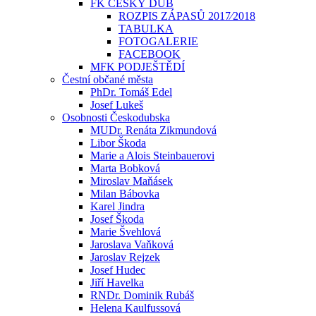
FK ČESKÝ DUB
ROZPIS ZÁPASŮ 2017⁄2018
TABULKA
FOTOGALERIE
FACEBOOK
MFK PODJEŠTĚDÍ
Čestní občané města
PhDr. Tomáš Edel
Josef Lukeš
Osobnosti Českodubska
MUDr. Renáta Zikmundová
Libor Škoda
Marie a Alois Steinbauerovi
Marta Bobková
Miroslav Maňásek
Milan Bábovka
Karel Jindra
Josef Škoda
Marie Švehlová
Jaroslava Vaňková
Jaroslav Rejzek
Josef Hudec
Jiří Havelka
RNDr. Dominik Rubáš
Helena Kaulfussová