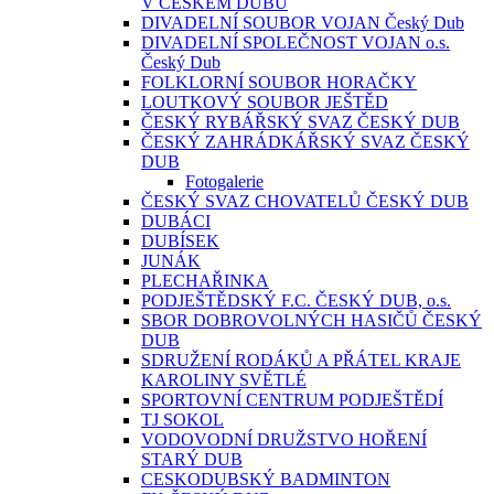
V ČESKÉM DUBU
DIVADELNÍ SOUBOR VOJAN Český Dub
DIVADELNÍ SPOLEČNOST VOJAN o.s.
Český Dub
FOLKLORNÍ SOUBOR HORAČKY
LOUTKOVÝ SOUBOR JEŠTĚD
ČESKÝ RYBÁŘSKÝ SVAZ ČESKÝ DUB
ČESKÝ ZAHRÁDKÁŘSKÝ SVAZ ČESKÝ
DUB
Fotogalerie
ČESKÝ SVAZ CHOVATELŮ ČESKÝ DUB
DUBÁCI
DUBÍSEK
JUNÁK
PLECHAŘINKA
PODJEŠTĚDSKÝ F.C. ČESKÝ DUB, o.s.
SBOR DOBROVOLNÝCH HASIČŮ ČESKÝ
DUB
SDRUŽENÍ RODÁKŮ A PŘÁTEL KRAJE
KAROLINY SVĚTLÉ
SPORTOVNÍ CENTRUM PODJEŠTĚDÍ
TJ SOKOL
VODOVODNÍ DRUŽSTVO HOŘENÍ
STARÝ DUB
CESKODUBSKÝ BADMINTON