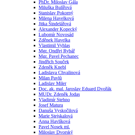
PhDr. Miloslav Gála
Miluška Bulířová
Stanislav Pokorný
Milena Havelková
Jitka Šindelářová
Alexander Kopecký
Lubomír Novosád
Zděnek Havelka
Vlastimil Vyhlas
Mgr. Ondřej Rybář
Mgr. Pavel Pechanec
Jindřich Souček
Zdeněk Knebl
Ladislava Chvalinová
Milan Pavlů
Ladislav Miler
Doc. ak. mal. Jaroslav Eduard Dvořák
MUDr. Zdeněk Jodas
Vladimír Stehno
Josef Matura
Danuša Vyskočilová
Marie Stejskalová
Anna Havlíková
Pavel Nosek ml.
Miloslav Dvorský