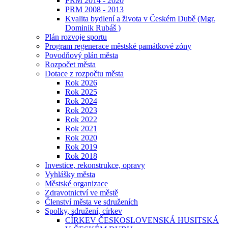
PRM 2014 - 2020
PRM 2008 - 2013
Kvalita bydlení a života v Českém Dubě (Mgr.
Dominik Rubáš )
Plán rozvoje sportu
Program regenerace městské památkové zóny
Povodňový plán města
Rozpočet města
Dotace z rozpočtu města
Rok 2026
Rok 2025
Rok 2024
Rok 2023
Rok 2022
Rok 2021
Rok 2020
Rok 2019
Rok 2018
Investice, rekonstrukce, opravy
Vyhlášky města
Městské organizace
Zdravotnictví ve městě
Členství města ve sdruženích
Spolky, sdružení, církev
CÍRKEV ČESKOSLOVENSKÁ HUSITSKÁ