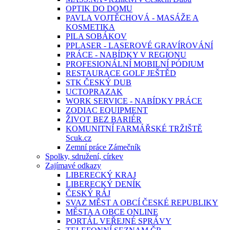
OPTIK DO DOMU
PAVLA VOJTĚCHOVÁ - MASÁŽE A
KOSMETIKA
PILA SOBÁKOV
PPLASER - LASEROVÉ GRAVÍROVÁNÍ
PRÁCE - NABÍDKY V REGIONU
PROFESIONÁLNÍ MOBILNÍ PÓDIUM
RESTAURACE GOLF JEŠTĚD
STK ČESKÝ DUB
UCTOPRAZAK
WORK SERVICE - NABÍDKY PRÁCE
ZODIAC EQUIPMENT
ŽIVOT BEZ BARIÉR
KOMUNITNÍ FARMÁŘSKÉ TRŽIŠTĚ
Scuk.cz
Zemní práce Zámečník
Spolky, sdružení, církev
Zajímavé odkazy
LIBERECKÝ KRAJ
LIBERECKÝ DENÍK
ČESKÝ RÁJ
SVAZ MĚST A OBCÍ ČESKÉ REPUBLIKY
MĚSTA A OBCE ONLINE
PORTÁL VEŘEJNÉ SPRÁVY