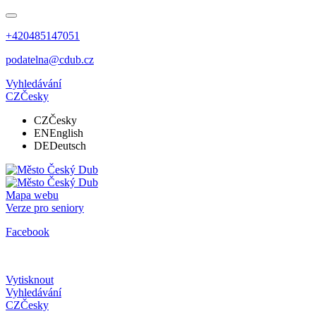
+420485147051
podatelna@cdub.cz
Vyhledávání
CZ
Česky
CZ
Česky
EN
English
DE
Deutsch
Mapa webu
Verze pro seniory
Facebook
Vytisknout
Vyhledávání
CZ
Česky