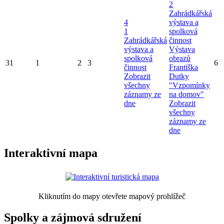
2
Zahrádkářská
4
výstava a
1
spolková
Zahrádkářská
činnost
výstava a
Výstava
spolková
obrazů
31
1
2
3
6
činnost
Františka
Zobrazit
Dutky
všechny
"Vzpomínky
záznamy ze
na domov"
dne
Zobrazit
všechny
záznamy ze
dne
Interaktivní mapa
Kliknutím do mapy otevřete mapový prohlížeč
Spolky a zájmová sdružení