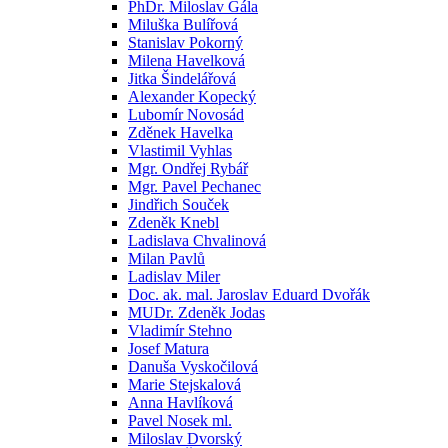
PhDr. Miloslav Gála
Miluška Bulířová
Stanislav Pokorný
Milena Havelková
Jitka Šindelářová
Alexander Kopecký
Lubomír Novosád
Zděnek Havelka
Vlastimil Vyhlas
Mgr. Ondřej Rybář
Mgr. Pavel Pechanec
Jindřich Souček
Zdeněk Knebl
Ladislava Chvalinová
Milan Pavlů
Ladislav Miler
Doc. ak. mal. Jaroslav Eduard Dvořák
MUDr. Zdeněk Jodas
Vladimír Stehno
Josef Matura
Danuša Vyskočilová
Marie Stejskalová
Anna Havlíková
Pavel Nosek ml.
Miloslav Dvorský