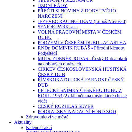
TELEFONNÍ SEZNAM ČR
JÍZDNÍ ŘÁDY
PŘEČTI SI NOVINY Z DOBY TVÉHO
NAROZENÍ
JEZEVEC RACING TEAM (Luboš Novosád)
SENIOR PARK, a.s.
VOLNÁ PRACOVNÍ MÍSTA V ČESKÉM
DUBU
PODZEMÍ V ČESKÉM DUBU - AGARTHA
RNDr. DOMINIK RUBÁŠ - Přírodní klenoty
Podještědí
MUDr. ZDENĚK JODAS - Český Dub a okolí
na dobových obrázcích
CÍRKEV ČESKOSLOVENSKÁ HUSITSKÁ
ČESKÝ DUB
ŘÍMSKOKATOLICKÁ FARNOST ČESKÝ
DUB
LETECKÉ SNÍMKY ČESKÉHO DUBU Z
ROKU 1953 (2x klikněte na místo, které chcete
vidět
ČESKÝ ROZHLAS SEVER
PODRALSKÝ NADAČNÍ FOND ZOD
Zdravotnictví ve městě
Aktuality
Kalendář akcí