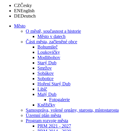
CZ
Česky
EN
English
DE
Deutsch
Město
O městě, současnost a historie
Město v datech
Části města, začleněné obce
Bohumileč
Loukovičky
Modlibohov
Starý Dub
Smržov
Sobákov
Sobotice
Hoření Starý Dub
Libíč
Malý Dub
Fotogalerie
Kněžičky
Samospráva, volené orgány, starosta, místostarosta
Územní plán města
Program rozvoje města
PRM 2021 - 2027