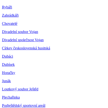
Rybáři
Zahrádkáři
Chovatelé
Divadelní soubor Vojan
Divadelní společnost Vojan
Církev československá husitská
Dubáci
Dubísek
Horačky
Junák
Loutkový soubor Ještěd
Plechařinka
Podještědský sportovní areál