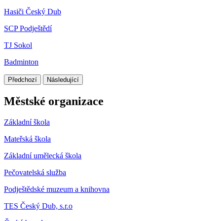
Hasiči Český Dub
SCP Podještědí
TJ Sokol
Badminton
Předchozí
Následující
Městské organizace
Základní škola
Mateřská škola
Základní umělecká škola
Pečovatelská služba
Podještědské muzeum a knihovna
TES Český Dub, s.r.o