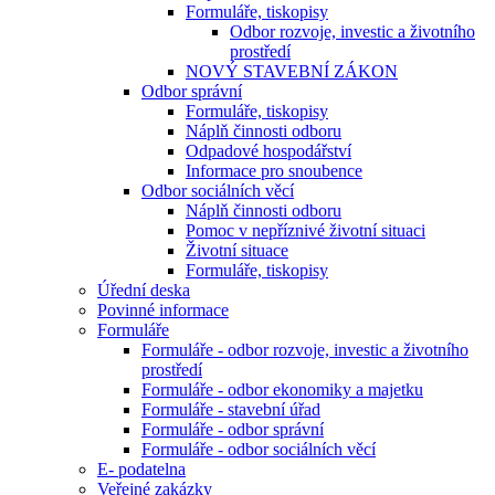
Formuláře, tiskopisy
Odbor rozvoje, investic a životního
prostředí
NOVÝ STAVEBNÍ ZÁKON
Odbor správní
Formuláře, tiskopisy
Náplň činnosti odboru
Odpadové hospodářství
Informace pro snoubence
Odbor sociálních věcí
Náplň činnosti odboru
Pomoc v nepříznivé životní situaci
Životní situace
Formuláře, tiskopisy
Úřední deska
Povinné informace
Formuláře
Formuláře - odbor rozvoje, investic a životního
prostředí
Formuláře - odbor ekonomiky a majetku
Formuláře - stavební úřad
Formuláře - odbor správní
Formuláře - odbor sociálních věcí
E- podatelna
Veřejné zakázky