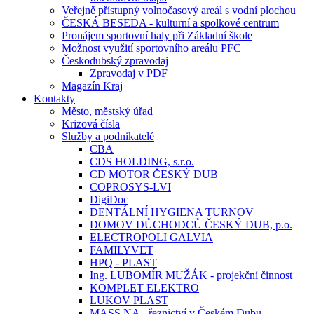
Veřejně přístupný volnočasový areál s vodní plochou
ČESKÁ BESEDA - kulturní a spolkové centrum
Pronájem sportovní haly při Základní škole
Možnost využití sportovního areálu PFC
Českodubský zpravodaj
Zpravodaj v PDF
Magazín Kraj
Kontakty
Město, městský úřad
Krizová čísla
Služby a podnikatelé
CBA
CDS HOLDING, s.r.o.
CD MOTOR ČESKÝ DUB
COPROSYS-LVI
DigiDoc
DENTÁLNÍ HYGIENA TURNOV
DOMOV DŮCHODCŮ ČESKÝ DUB, p.o.
ELECTROPOLI GALVIA
FAMILYVET
HPQ - PLAST
Ing. LUBOMÍR MUŽÁK - projekční činnost
KOMPLET ELEKTRO
LUKOV PLAST
MASS.NA - řeznictví v Českém Dubu