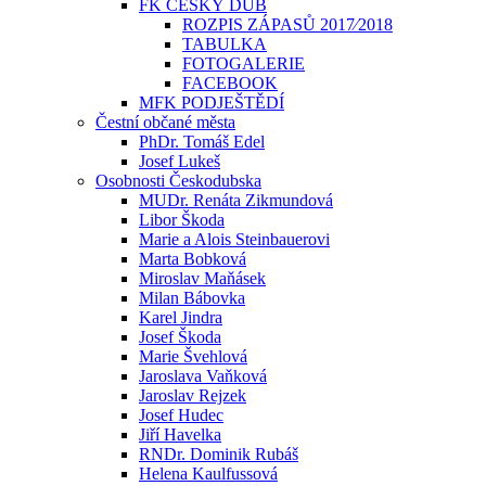
FK ČESKÝ DUB
ROZPIS ZÁPASŮ 2017⁄2018
TABULKA
FOTOGALERIE
FACEBOOK
MFK PODJEŠTĚDÍ
Čestní občané města
PhDr. Tomáš Edel
Josef Lukeš
Osobnosti Českodubska
MUDr. Renáta Zikmundová
Libor Škoda
Marie a Alois Steinbauerovi
Marta Bobková
Miroslav Maňásek
Milan Bábovka
Karel Jindra
Josef Škoda
Marie Švehlová
Jaroslava Vaňková
Jaroslav Rejzek
Josef Hudec
Jiří Havelka
RNDr. Dominik Rubáš
Helena Kaulfussová