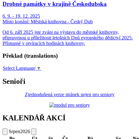
Drobné památky v krajině Českodubska
6. 9. - 19. 12. 2025
Místo konání:
Městská knihovna - Český Dub
Od 6. září 2025 jste zváni na výstavu do městské knihovny,
připravenou u příležitosti letošních Dnů evropského dědictví 2025.
Přístupné v otvíracích hodinách knihovny.
Překlad (translations)
Select Language
▼
Senioři
Zjednodušená verze stránek nejen pro seniory
KALENDÁŘ AKCÍ
Srpen
2026
Po
Út
St
Čt
Pá
So
Ne