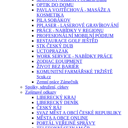
OPTIK DO DOMU
PAVLA VOJTĚCHOVÁ - MASÁŽE A
KOSMETIKA
PILA SOBÁKOV
PPLASER - LASEROVÉ GRAVÍROVÁNÍ
PRÁCE - NABÍDKY V REGIONU
PROFESIONÁLNÍ MOBILNÍ PÓDIUM
RESTAURACE GOLF JEŠTĚD
STK ČESKÝ DUB
UCTOPRAZAK
WORK SERVICE - NABÍDKY PRÁCE
ZODIAC EQUIPMENT
ŽIVOT BEZ BARIÉR
KOMUNITNÍ FARMÁŘSKÉ TRŽIŠTĚ
Scuk.cz
Zemní práce Zámečník
Spolky, sdružení, církev
Zajímavé odkazy
LIBERECKÝ KRAJ
LIBERECKÝ DENÍK
ČESKÝ RÁJ
SVAZ MĚST A OBCÍ ČESKÉ REPUBLIKY
MĚSTA A OBCE ONLINE
PORTÁL VEŘEJNÉ SPRÁVY