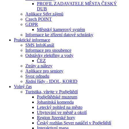
PROFIL ZADAVATELE MĚSTA ČESKÝ
DUB
Aplikace Střet zájmů
Czech POINT
GDPR
Městský kamerový systém
Informace ke zřízení datové schránky
Praktické informace
SMS InfoKanál
Informace pro snoubence
Odstávky elektřiny a vody
ČEZ
Ztráty a nálezy
Aplikace pro seniory
Svoz odpadu
Jízdní řády - IDOL, KORID
Volný čas
Turistika, vítejte v Podještědí
Podještědské muzeum
Johanitská komenda
Letecký pohled na město
Ubytování ve městě a okolí
Region Jizerské hory
Český rozhlas Sever natáčel v Podještědí
Interaktivní mapa