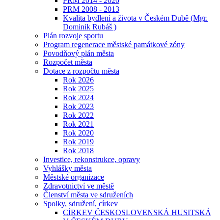
PRM 2014 - 2020
PRM 2008 - 2013
Kvalita bydlení a života v Českém Dubě (Mgr.
Dominik Rubáš )
Plán rozvoje sportu
Program regenerace městské památkové zóny
Povodňový plán města
Rozpočet města
Dotace z rozpočtu města
Rok 2026
Rok 2025
Rok 2024
Rok 2023
Rok 2022
Rok 2021
Rok 2020
Rok 2019
Rok 2018
Investice, rekonstrukce, opravy
Vyhlášky města
Městské organizace
Zdravotnictví ve městě
Členství města ve sdruženích
Spolky, sdružení, církev
CÍRKEV ČESKOSLOVENSKÁ HUSITSKÁ