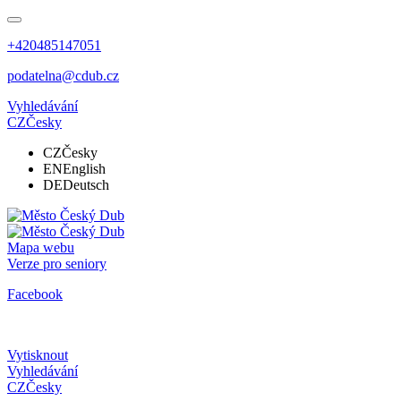
+420485147051
podatelna@cdub.cz
Vyhledávání
CZ
Česky
CZ
Česky
EN
English
DE
Deutsch
Mapa webu
Verze pro seniory
Facebook
Vytisknout
Vyhledávání
CZ
Česky