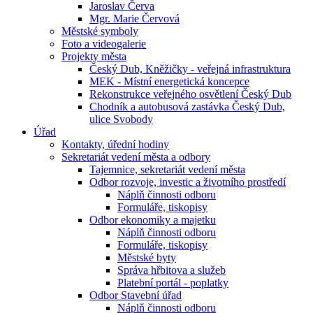
Jaroslav Červa
Mgr. Marie Červová
Městské symboly
Foto a videogalerie
Projekty města
Český Dub, Kněžičky - veřejná infrastruktura
MEK - Místní energetická koncepce
Rekonstrukce veřejného osvětlení Český Dub
Chodník a autobusová zastávka Český Dub,
ulice Svobody
Úřad
Kontakty, úřední hodiny
Sekretariát vedení města a odbory
Tajemnice, sekretariát vedení města
Odbor rozvoje, investic a životního prostředí
Náplň činnosti odboru
Formuláře, tiskopisy
Odbor ekonomiky a majetku
Náplň činnosti odboru
Formuláře, tiskopisy
Městské byty
Správa hřbitova a služeb
Platební portál - poplatky
Odbor Stavební úřad
Náplň činnosti odboru