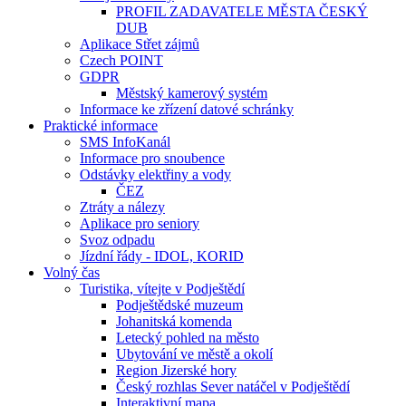
PROFIL ZADAVATELE MĚSTA ČESKÝ
DUB
Aplikace Střet zájmů
Czech POINT
GDPR
Městský kamerový systém
Informace ke zřízení datové schránky
Praktické informace
SMS InfoKanál
Informace pro snoubence
Odstávky elektřiny a vody
ČEZ
Ztráty a nálezy
Aplikace pro seniory
Svoz odpadu
Jízdní řády - IDOL, KORID
Volný čas
Turistika, vítejte v Podještědí
Podještědské muzeum
Johanitská komenda
Letecký pohled na město
Ubytování ve městě a okolí
Region Jizerské hory
Český rozhlas Sever natáčel v Podještědí
Interaktivní mapa