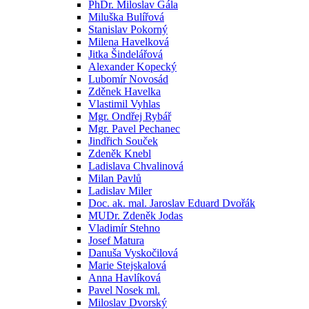
PhDr. Miloslav Gála
Miluška Bulířová
Stanislav Pokorný
Milena Havelková
Jitka Šindelářová
Alexander Kopecký
Lubomír Novosád
Zděnek Havelka
Vlastimil Vyhlas
Mgr. Ondřej Rybář
Mgr. Pavel Pechanec
Jindřich Souček
Zdeněk Knebl
Ladislava Chvalinová
Milan Pavlů
Ladislav Miler
Doc. ak. mal. Jaroslav Eduard Dvořák
MUDr. Zdeněk Jodas
Vladimír Stehno
Josef Matura
Danuša Vyskočilová
Marie Stejskalová
Anna Havlíková
Pavel Nosek ml.
Miloslav Dvorský