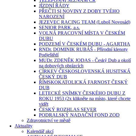
TELEFONNÍ SEZNAM ČR
JÍZDNÍ ŘÁDY
PŘEČTI SI NOVINY Z DOBY TVÉHO
NAROZENÍ
JEZEVEC RACING TEAM (Luboš Novosád)
SENIOR PARK, a.s.
VOLNÁ PRACOVNÍ MÍSTA V ČESKÉM
DUBU
PODZEMÍ V ČESKÉM DUBU - AGARTHA
RNDr. DOMINIK RUBÁŠ - Přírodní klenoty
Podještědí
MUDr. ZDENĚK JODAS - Český Dub a okolí
na dobových obrázcích
CÍRKEV ČESKOSLOVENSKÁ HUSITSKÁ
ČESKÝ DUB
ŘÍMSKOKATOLICKÁ FARNOST ČESKÝ
DUB
LETECKÉ SNÍMKY ČESKÉHO DUBU Z
ROKU 1953 (2x klikněte na místo, které chcete
vidět
ČESKÝ ROZHLAS SEVER
PODRALSKÝ NADAČNÍ FOND ZOD
Zdravotnictví ve městě
Aktuality
Kalendář akcí