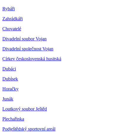
Rybáři
Zahrádkáři
Chovatelé
Divadelní soubor Vojan
Divadelní společnost Vojan
Církev československá husitská
Dubáci
Dubísek
Horačky
Junák
Loutkový soubor Ještěd
Plechařinka
Podještědský sportovní areál