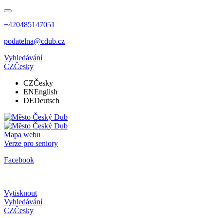
+420485147051
podatelna@cdub.cz
Vyhledávání
CZ
Česky
CZ
Česky
EN
English
DE
Deutsch
Mapa webu
Verze pro seniory
Facebook
Vytisknout
Vyhledávání
CZ
Česky