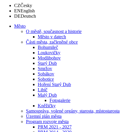
CZ
Česky
EN
English
DE
Deutsch
Město
O městě, současnost a historie
Město v datech
Části města, začleněné obce
Bohumileč
Loukovičky
Modlibohov
Starý Dub
Smržov
Sobákov
Sobotice
Hoření Starý Dub
Libíč
Malý Dub
Fotogalerie
Kněžičky
Samospráva, volené orgány, starosta, místostarosta
Územní plán města
Program rozvoje města
PRM 2021 - 2027