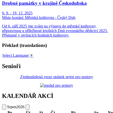
Drobné památky v krajině Českodubska
6. 9. - 19. 12. 2025
Místo konání:
Městská knihovna - Český Dub
Od 6. září 2025 jste zváni na výstavu do městské knihovny,
připravenou u příležitosti letošních Dnů evropského dědictví 2025.
Přístupné v otvíracích hodinách knihovny.
Překlad (translations)
Select Language
▼
Senioři
Zjednodušená verze stránek nejen pro seniory
KALENDÁŘ AKCÍ
Srpen
2026
Po
Út
St
Čt
Pá
So
Ne