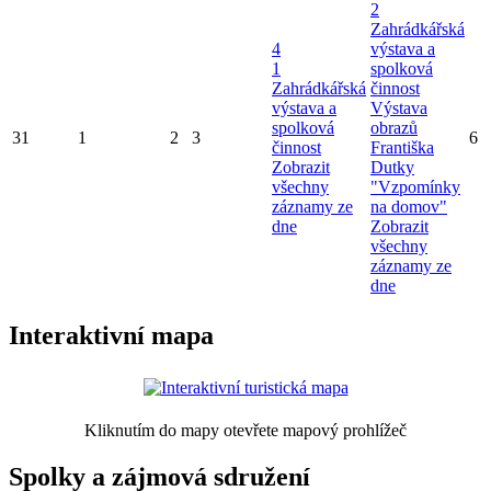
2
Zahrádkářská
4
výstava a
1
spolková
Zahrádkářská
činnost
výstava a
Výstava
spolková
obrazů
31
1
2
3
6
činnost
Františka
Zobrazit
Dutky
všechny
"Vzpomínky
záznamy ze
na domov"
dne
Zobrazit
všechny
záznamy ze
dne
Interaktivní mapa
Kliknutím do mapy otevřete mapový prohlížeč
Spolky a zájmová sdružení