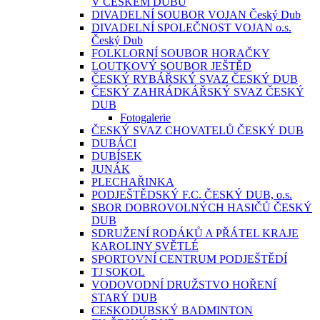
V ČESKÉM DUBU
DIVADELNÍ SOUBOR VOJAN Český Dub
DIVADELNÍ SPOLEČNOST VOJAN o.s.
Český Dub
FOLKLORNÍ SOUBOR HORAČKY
LOUTKOVÝ SOUBOR JEŠTĚD
ČESKÝ RYBÁŘSKÝ SVAZ ČESKÝ DUB
ČESKÝ ZAHRÁDKÁŘSKÝ SVAZ ČESKÝ
DUB
Fotogalerie
ČESKÝ SVAZ CHOVATELŮ ČESKÝ DUB
DUBÁCI
DUBÍSEK
JUNÁK
PLECHAŘINKA
PODJEŠTĚDSKÝ F.C. ČESKÝ DUB, o.s.
SBOR DOBROVOLNÝCH HASIČŮ ČESKÝ
DUB
SDRUŽENÍ RODÁKŮ A PŘÁTEL KRAJE
KAROLINY SVĚTLÉ
SPORTOVNÍ CENTRUM PODJEŠTĚDÍ
TJ SOKOL
VODOVODNÍ DRUŽSTVO HOŘENÍ
STARÝ DUB
CESKODUBSKÝ BADMINTON