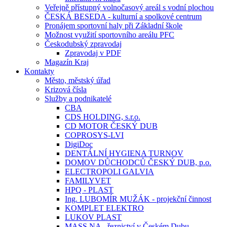
Veřejně přístupný volnočasový areál s vodní plochou
ČESKÁ BESEDA - kulturní a spolkové centrum
Pronájem sportovní haly při Základní škole
Možnost využití sportovního areálu PFC
Českodubský zpravodaj
Zpravodaj v PDF
Magazín Kraj
Kontakty
Město, městský úřad
Krizová čísla
Služby a podnikatelé
CBA
CDS HOLDING, s.r.o.
CD MOTOR ČESKÝ DUB
COPROSYS-LVI
DigiDoc
DENTÁLNÍ HYGIENA TURNOV
DOMOV DŮCHODCŮ ČESKÝ DUB, p.o.
ELECTROPOLI GALVIA
FAMILYVET
HPQ - PLAST
Ing. LUBOMÍR MUŽÁK - projekční činnost
KOMPLET ELEKTRO
LUKOV PLAST
MASS.NA - řeznictví v Českém Dubu