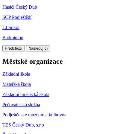
Hasiči Český Dub
SCP Podještědí
TJ Sokol
Badminton
Předchozí
Následující
Městské organizace
Základní škola
Mateřská škola
Základní umělecká škola
Pečovatelská služba
Podještědské muzeum a knihovna
TES Český Dub, s.r.o