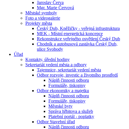
Jaroslav Červa
Mgr. Marie Červová
Městské symboly
Foto a videogalerie
Projekty města
Český Dub, Kněžičky - veřejná infrastruktura
MEK - Místní energetická koncepce
Rekonstrukce veřejného osvětlení Český Dub
Chodník a autobusová zastávka Český Dub,
ulice Svobody
Úřad
Kontakty, úřední hodiny
Sekretariát vedení města a odbory
Tajemnice, sekretariát vedení města
Odbor rozvoje, investic a životního prostředí
Náplň činnosti odboru
Formuláře, tiskopisy
Odbor ekonomiky a majetku
Náplň činnosti odboru
Formuláře, tiskopisy
Městské byty
Správa hřbitova a služeb
Platební portál - poplatky
Odbor Stavební úřad
Náplň činnosti odboru