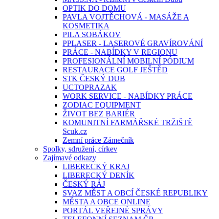
OPTIK DO DOMU
PAVLA VOJTĚCHOVÁ - MASÁŽE A
KOSMETIKA
PILA SOBÁKOV
PPLASER - LASEROVÉ GRAVÍROVÁNÍ
PRÁCE - NABÍDKY V REGIONU
PROFESIONÁLNÍ MOBILNÍ PÓDIUM
RESTAURACE GOLF JEŠTĚD
STK ČESKÝ DUB
UCTOPRAZAK
WORK SERVICE - NABÍDKY PRÁCE
ZODIAC EQUIPMENT
ŽIVOT BEZ BARIÉR
KOMUNITNÍ FARMÁŘSKÉ TRŽIŠTĚ
Scuk.cz
Zemní práce Zámečník
Spolky, sdružení, církev
Zajímavé odkazy
LIBERECKÝ KRAJ
LIBERECKÝ DENÍK
ČESKÝ RÁJ
SVAZ MĚST A OBCÍ ČESKÉ REPUBLIKY
MĚSTA A OBCE ONLINE
PORTÁL VEŘEJNÉ SPRÁVY