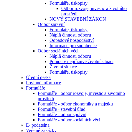
Formuláře, tiskopisy
Odbor rozvoje, investic a životního
prostředí
NOVÝ STAVEBNÍ ZÁKON
Odbor správní
Formuláře, tiskopisy
Náplň činnosti odboru
Odpadové hospodářství
Informace pro snoubence
Odbor sociálních věcí
Náplň činnosti odboru
Pomoc v nepříznivé životní situaci
Životní situace
Formuláře, tiskopisy
Úřední deska
Povinné informace
Formuláře
Formuláře - odbor rozvoje, investic a životního
prostředí
Formuláře - odbor ekonomiky a majetku
Formuláře - stavební úřad
Formuláře - odbor správní
Formuláře - odbor sociálních věcí
E- podatelna
Veřejné zakázky