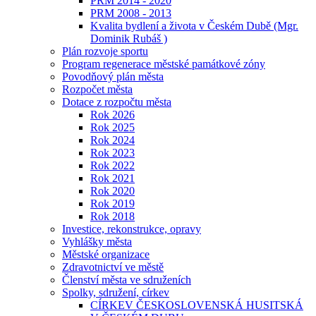
PRM 2014 - 2020
PRM 2008 - 2013
Kvalita bydlení a života v Českém Dubě (Mgr.
Dominik Rubáš )
Plán rozvoje sportu
Program regenerace městské památkové zóny
Povodňový plán města
Rozpočet města
Dotace z rozpočtu města
Rok 2026
Rok 2025
Rok 2024
Rok 2023
Rok 2022
Rok 2021
Rok 2020
Rok 2019
Rok 2018
Investice, rekonstrukce, opravy
Vyhlášky města
Městské organizace
Zdravotnictví ve městě
Členství města ve sdruženích
Spolky, sdružení, církev
CÍRKEV ČESKOSLOVENSKÁ HUSITSKÁ