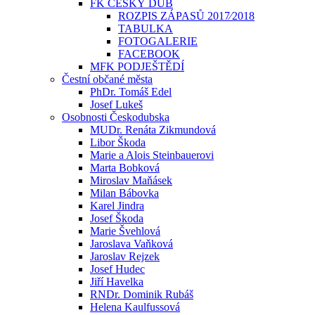
FK ČESKÝ DUB
ROZPIS ZÁPASŮ 2017⁄2018
TABULKA
FOTOGALERIE
FACEBOOK
MFK PODJEŠTĚDÍ
Čestní občané města
PhDr. Tomáš Edel
Josef Lukeš
Osobnosti Českodubska
MUDr. Renáta Zikmundová
Libor Škoda
Marie a Alois Steinbauerovi
Marta Bobková
Miroslav Maňásek
Milan Bábovka
Karel Jindra
Josef Škoda
Marie Švehlová
Jaroslava Vaňková
Jaroslav Rejzek
Josef Hudec
Jiří Havelka
RNDr. Dominik Rubáš
Helena Kaulfussová