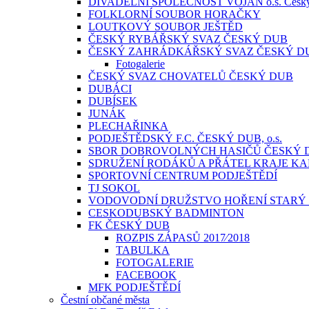
DIVADELNÍ SPOLEČNOST VOJAN o.s. Česk
FOLKLORNÍ SOUBOR HORAČKY
LOUTKOVÝ SOUBOR JEŠTĚD
ČESKÝ RYBÁŘSKÝ SVAZ ČESKÝ DUB
ČESKÝ ZAHRÁDKÁŘSKÝ SVAZ ČESKÝ D
Fotogalerie
ČESKÝ SVAZ CHOVATELŮ ČESKÝ DUB
DUBÁCI
DUBÍSEK
JUNÁK
PLECHAŘINKA
PODJEŠTĚDSKÝ F.C. ČESKÝ DUB, o.s.
SBOR DOBROVOLNÝCH HASIČŮ ČESKÝ 
SDRUŽENÍ RODÁKŮ A PŘÁTEL KRAJE KA
SPORTOVNÍ CENTRUM PODJEŠTĚDÍ
TJ SOKOL
VODOVODNÍ DRUŽSTVO HOŘENÍ STARÝ
CESKODUBSKÝ BADMINTON
FK ČESKÝ DUB
ROZPIS ZÁPASŮ 2017⁄2018
TABULKA
FOTOGALERIE
FACEBOOK
MFK PODJEŠTĚDÍ
Čestní občané města