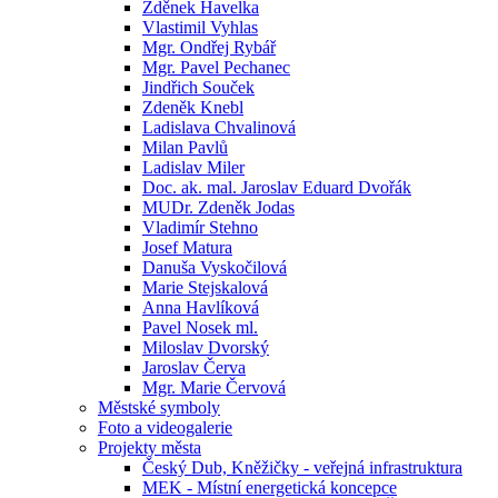
Zděnek Havelka
Vlastimil Vyhlas
Mgr. Ondřej Rybář
Mgr. Pavel Pechanec
Jindřich Souček
Zdeněk Knebl
Ladislava Chvalinová
Milan Pavlů
Ladislav Miler
Doc. ak. mal. Jaroslav Eduard Dvořák
MUDr. Zdeněk Jodas
Vladimír Stehno
Josef Matura
Danuša Vyskočilová
Marie Stejskalová
Anna Havlíková
Pavel Nosek ml.
Miloslav Dvorský
Jaroslav Červa
Mgr. Marie Červová
Městské symboly
Foto a videogalerie
Projekty města
Český Dub, Kněžičky - veřejná infrastruktura
MEK - Místní energetická koncepce