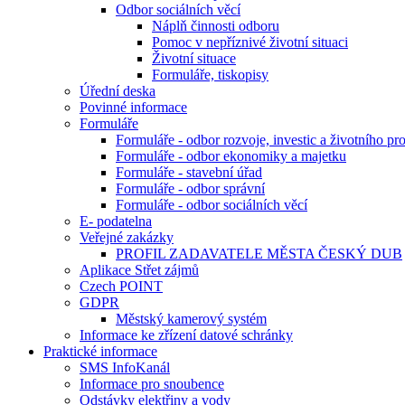
Odbor sociálních věcí
Náplň činnosti odboru
Pomoc v nepříznivé životní situaci
Životní situace
Formuláře, tiskopisy
Úřední deska
Povinné informace
Formuláře
Formuláře - odbor rozvoje, investic a životního pro
Formuláře - odbor ekonomiky a majetku
Formuláře - stavební úřad
Formuláře - odbor správní
Formuláře - odbor sociálních věcí
E- podatelna
Veřejné zakázky
PROFIL ZADAVATELE MĚSTA ČESKÝ DUB
Aplikace Střet zájmů
Czech POINT
GDPR
Městský kamerový systém
Informace ke zřízení datové schránky
Praktické informace
SMS InfoKanál
Informace pro snoubence
Odstávky elektřiny a vody