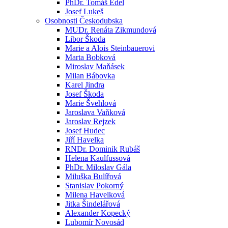
PhDr. Tomáš Edel
Josef Lukeš
Osobnosti Českodubska
MUDr. Renáta Zikmundová
Libor Škoda
Marie a Alois Steinbauerovi
Marta Bobková
Miroslav Maňásek
Milan Bábovka
Karel Jindra
Josef Škoda
Marie Švehlová
Jaroslava Vaňková
Jaroslav Rejzek
Josef Hudec
Jiří Havelka
RNDr. Dominik Rubáš
Helena Kaulfussová
PhDr. Miloslav Gála
Miluška Bulířová
Stanislav Pokorný
Milena Havelková
Jitka Šindelářová
Alexander Kopecký
Lubomír Novosád