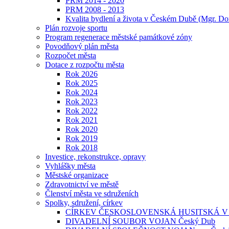
PRM 2014 - 2020
PRM 2008 - 2013
Kvalita bydlení a života v Českém Dubě (Mgr. Do
Plán rozvoje sportu
Program regenerace městské památkové zóny
Povodňový plán města
Rozpočet města
Dotace z rozpočtu města
Rok 2026
Rok 2025
Rok 2024
Rok 2023
Rok 2022
Rok 2021
Rok 2020
Rok 2019
Rok 2018
Investice, rekonstrukce, opravy
Vyhlášky města
Městské organizace
Zdravotnictví ve městě
Členství města ve sdruženích
Spolky, sdružení, církev
CÍRKEV ČESKOSLOVENSKÁ HUSITSKÁ V
DIVADELNÍ SOUBOR VOJAN Český Dub