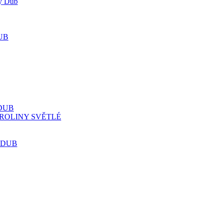
ý Dub
UB
DUB
ROLINY SVĚTLÉ
 DUB