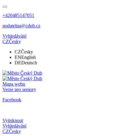
+420485147051
podatelna@cdub.cz
Vyhledávání
CZ
Česky
CZ
Česky
EN
English
DE
Deutsch
Mapa webu
Verze pro seniory
Facebook
Vytisknout
Vyhledávání
CZ
Česky