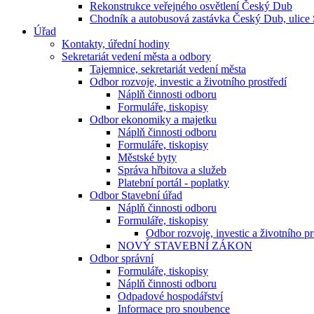
Rekonstrukce veřejného osvětlení Český Dub
Chodník a autobusová zastávka Český Dub, ulice
Úřad
Kontakty, úřední hodiny
Sekretariát vedení města a odbory
Tajemnice, sekretariát vedení města
Odbor rozvoje, investic a životního prostředí
Náplň činnosti odboru
Formuláře, tiskopisy
Odbor ekonomiky a majetku
Náplň činnosti odboru
Formuláře, tiskopisy
Městské byty
Správa hřbitova a služeb
Platební portál - poplatky
Odbor Stavební úřad
Náplň činnosti odboru
Formuláře, tiskopisy
Odbor rozvoje, investic a životního pr
NOVÝ STAVEBNÍ ZÁKON
Odbor správní
Formuláře, tiskopisy
Náplň činnosti odboru
Odpadové hospodářství
Informace pro snoubence