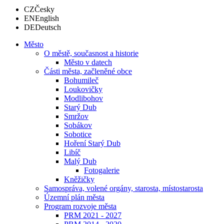
CZ
Česky
EN
English
DE
Deutsch
Město
O městě, současnost a historie
Město v datech
Části města, začleněné obce
Bohumileč
Loukovičky
Modlibohov
Starý Dub
Smržov
Sobákov
Sobotice
Hoření Starý Dub
Libíč
Malý Dub
Fotogalerie
Kněžičky
Samospráva, volené orgány, starosta, místostarosta
Územní plán města
Program rozvoje města
PRM 2021 - 2027