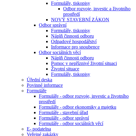
Formuláře, tiskopisy
Odbor rozvoje, investic a životního
prostředí
NOVÝ STAVEBNÍ ZÁKON
Odbor správní
Formuláře, tiskopisy
Náplň činnosti odboru
Odpadové hospodářství
Informace pro snoubence
Odbor sociálních věcí
Náplň činnosti odboru
Pomoc v nepříznivé životní situaci
Životní situace
Formuláře, tiskopisy
Úřední deska
Povinné informace
Formuláře
Formuláře - odbor rozvoje, investic a životního
prostředí
Formuláře - odbor ekonomiky a majetku
Formuláře - stavební úřad
Formuláře - odbor správní
Formuláře - odbor sociálních věcí
E- podatelna
Veřejné zakázky