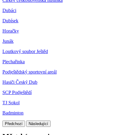
Církev československá husitská
Dubáci
Dubísek
Horačky
Junák
Loutkový soubor Ještěd
Plechařinka
Podještědský sportovní areál
Hasiči Český Dub
SCP Podještědí
TJ Sokol
Badminton
Předchozí
Následující