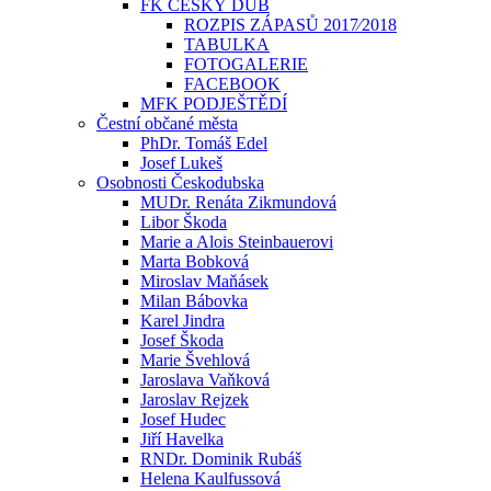
FK ČESKÝ DUB
ROZPIS ZÁPASŮ 2017⁄2018
TABULKA
FOTOGALERIE
FACEBOOK
MFK PODJEŠTĚDÍ
Čestní občané města
PhDr. Tomáš Edel
Josef Lukeš
Osobnosti Českodubska
MUDr. Renáta Zikmundová
Libor Škoda
Marie a Alois Steinbauerovi
Marta Bobková
Miroslav Maňásek
Milan Bábovka
Karel Jindra
Josef Škoda
Marie Švehlová
Jaroslava Vaňková
Jaroslav Rejzek
Josef Hudec
Jiří Havelka
RNDr. Dominik Rubáš
Helena Kaulfussová