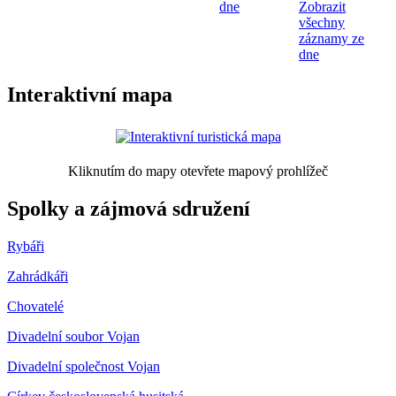
dne
Zobrazit
všechny
záznamy ze
dne
Interaktivní mapa
Kliknutím do mapy otevřete mapový prohlížeč
Spolky a zájmová sdružení
Rybáři
Zahrádkáři
Chovatelé
Divadelní soubor Vojan
Divadelní společnost Vojan