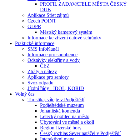
PROFIL ZADAVATELE MĚSTA ČESKÝ
DUB
Aplikace Střet zájmů
Czech POINT
GDPR
Městský kamerový systém
Informace ke zřízení datové schránky
Praktické informace
SMS InfoKanál
Informace pro snoubence
Odstávky elektřiny a vody
ČEZ
Ztráty a nálezy
Aplikace pro seniory
Svoz odpadu
Jízdní řády - IDOL, KORID
Volný čas
Turistika, vítejte v Podještědí
Podještědské muzeum
Johanitská komenda
Letecký pohled na město
Ubytování ve městě a okolí
Region Jizerské hory
Český rozhlas Sever natáčel v Podještědí
Interaktivní mapa