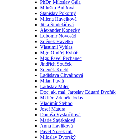
PhDr. Miloslav Gála
Miluška Bulířová
Stanislav Pokorný
Milena Havelková
Jitka Šindelářová
Alexander Kopecký
Lubomír Novosád
Zděnek Havelka
Vlastimil Vyhlas
Mgr. Ondřej Rybář
Mgr. Pavel Pechanec
Jindřich Souček
Zdeněk Knebl
Ladislava Chvalinová
Milan Pavlů
Ladislav Miler
Doc. ak. mal. Jaroslav Eduard Dvořák
MUDr. Zdeněk Jodas
Vladimír Stehno
Josef Matura
Danuša Vyskočilová
Marie Stejskalová
Anna Havlíková
Pavel Nosek ml.
Miloslav Dvorský