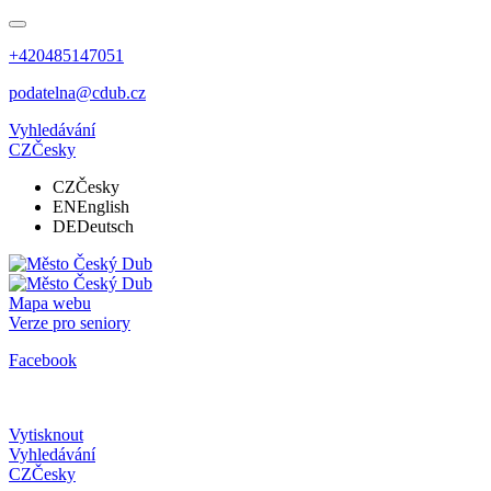
+420485147051
podatelna@cdub.cz
Vyhledávání
CZ
Česky
CZ
Česky
EN
English
DE
Deutsch
Mapa webu
Verze pro seniory
Facebook
Vytisknout
Vyhledávání
CZ
Česky