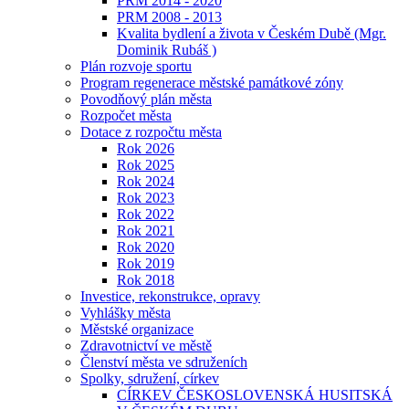
PRM 2014 - 2020
PRM 2008 - 2013
Kvalita bydlení a života v Českém Dubě (Mgr.
Dominik Rubáš )
Plán rozvoje sportu
Program regenerace městské památkové zóny
Povodňový plán města
Rozpočet města
Dotace z rozpočtu města
Rok 2026
Rok 2025
Rok 2024
Rok 2023
Rok 2022
Rok 2021
Rok 2020
Rok 2019
Rok 2018
Investice, rekonstrukce, opravy
Vyhlášky města
Městské organizace
Zdravotnictví ve městě
Členství města ve sdruženích
Spolky, sdružení, církev
CÍRKEV ČESKOSLOVENSKÁ HUSITSKÁ