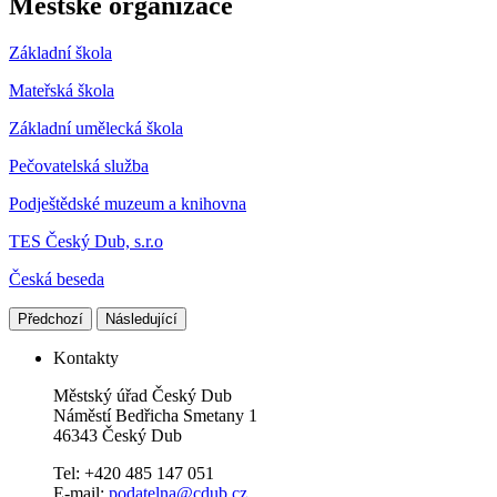
Městské organizace
Základní škola
Mateřská škola
Základní umělecká škola
Pečovatelská služba
Podještědské muzeum a knihovna
TES Český Dub, s.r.o
Česká beseda
Předchozí
Následující
Kontakty
Městský úřad Český Dub
Náměstí Bedřicha Smetany 1
46343 Český Dub
Tel: +420 485 147 051
E-mail:
podatelna@cdub.cz