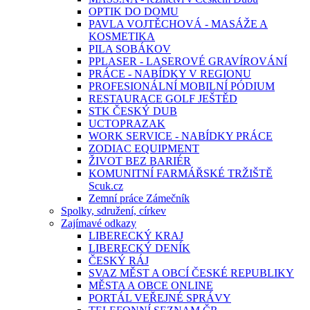
OPTIK DO DOMU
PAVLA VOJTĚCHOVÁ - MASÁŽE A
KOSMETIKA
PILA SOBÁKOV
PPLASER - LASEROVÉ GRAVÍROVÁNÍ
PRÁCE - NABÍDKY V REGIONU
PROFESIONÁLNÍ MOBILNÍ PÓDIUM
RESTAURACE GOLF JEŠTĚD
STK ČESKÝ DUB
UCTOPRAZAK
WORK SERVICE - NABÍDKY PRÁCE
ZODIAC EQUIPMENT
ŽIVOT BEZ BARIÉR
KOMUNITNÍ FARMÁŘSKÉ TRŽIŠTĚ
Scuk.cz
Zemní práce Zámečník
Spolky, sdružení, církev
Zajímavé odkazy
LIBERECKÝ KRAJ
LIBERECKÝ DENÍK
ČESKÝ RÁJ
SVAZ MĚST A OBCÍ ČESKÉ REPUBLIKY
MĚSTA A OBCE ONLINE
PORTÁL VEŘEJNÉ SPRÁVY