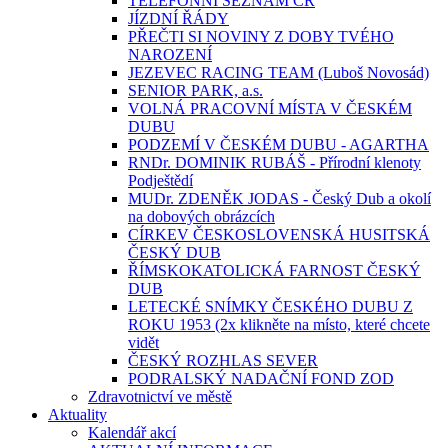
TELEFONNÍ SEZNAM ČR
JÍZDNÍ ŘÁDY
PŘEČTI SI NOVINY Z DOBY TVÉHO
NAROZENÍ
JEZEVEC RACING TEAM (Luboš Novosád)
SENIOR PARK, a.s.
VOLNÁ PRACOVNÍ MÍSTA V ČESKÉM
DUBU
PODZEMÍ V ČESKÉM DUBU - AGARTHA
RNDr. DOMINIK RUBÁŠ - Přírodní klenoty
Podještědí
MUDr. ZDENĚK JODAS - Český Dub a okolí
na dobových obrázcích
CÍRKEV ČESKOSLOVENSKÁ HUSITSKÁ
ČESKÝ DUB
ŘÍMSKOKATOLICKÁ FARNOST ČESKÝ
DUB
LETECKÉ SNÍMKY ČESKÉHO DUBU Z
ROKU 1953 (2x klikněte na místo, které chcete
vidět
ČESKÝ ROZHLAS SEVER
PODRALSKÝ NADAČNÍ FOND ZOD
Zdravotnictví ve městě
Aktuality
Kalendář akcí