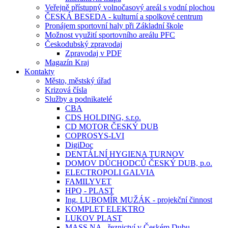
Veřejně přístupný volnočasový areál s vodní plochou
ČESKÁ BESEDA - kulturní a spolkové centrum
Pronájem sportovní haly při Základní škole
Možnost využití sportovního areálu PFC
Českodubský zpravodaj
Zpravodaj v PDF
Magazín Kraj
Kontakty
Město, městský úřad
Krizová čísla
Služby a podnikatelé
CBA
CDS HOLDING, s.r.o.
CD MOTOR ČESKÝ DUB
COPROSYS-LVI
DigiDoc
DENTÁLNÍ HYGIENA TURNOV
DOMOV DŮCHODCŮ ČESKÝ DUB, p.o.
ELECTROPOLI GALVIA
FAMILYVET
HPQ - PLAST
Ing. LUBOMÍR MUŽÁK - projekční činnost
KOMPLET ELEKTRO
LUKOV PLAST
MASS.NA - řeznictví v Českém Dubu