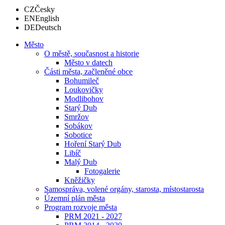
CZ
Česky
EN
English
DE
Deutsch
Město
O městě, současnost a historie
Město v datech
Části města, začleněné obce
Bohumileč
Loukovičky
Modlibohov
Starý Dub
Smržov
Sobákov
Sobotice
Hoření Starý Dub
Libíč
Malý Dub
Fotogalerie
Kněžičky
Samospráva, volené orgány, starosta, místostarosta
Územní plán města
Program rozvoje města
PRM 2021 - 2027