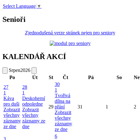
Select Language
▼
Senioři
Zjednodušená verze stránek nejen pro seniory
KALENDÁŘ AKCÍ
Srpen
2026
Po
Út
St
Čt
Pá
So
Ne
30
27
28
1
1
1
Tvořivá
Káva
Deskoherní
dílna na
pro duši
odpoledne
29
přání
31
1
2
Zobrazit
Zobrazit
Zobrazit
všechny
všechny
všechny
záznamy
záznamy ze
záznamy
ze dne
dne
ze dne
6
3