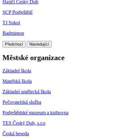
Hasiči Český Dub
SCP Podještědí
TJ Sokol
Badminton
Předchozí
Následující
Městské organizace
Základní škola
Mateřská škola
Základní umělecká škola
Pečovatelská služba
Podještědské muzeum a knihovna
TES Český Dub, s.r.o
Česká beseda