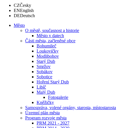
CZ
Česky
EN
English
DE
Deutsch
Město
O městě, současnost a historie
Město v datech
Části města, začleněné obce
Bohumileč
Loukovičky
Modlibohov
Starý Dub
Smržov
Sobákov
Sobotice
Hoření Starý Dub
Libíč
Malý Dub
Fotogalerie
Kněžičky
Samospráva, volené orgány, starosta, místostarosta
Územní plán města
Program rozvoje města
PRM 2021 - 2027