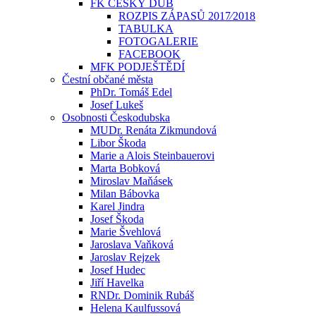
FK ČESKÝ DUB
ROZPIS ZÁPASŮ 2017⁄2018
TABULKA
FOTOGALERIE
FACEBOOK
MFK PODJEŠTĚDÍ
Čestní občané města
PhDr. Tomáš Edel
Josef Lukeš
Osobnosti Českodubska
MUDr. Renáta Zikmundová
Libor Škoda
Marie a Alois Steinbauerovi
Marta Bobková
Miroslav Maňásek
Milan Bábovka
Karel Jindra
Josef Škoda
Marie Švehlová
Jaroslava Vaňková
Jaroslav Rejzek
Josef Hudec
Jiří Havelka
RNDr. Dominik Rubáš
Helena Kaulfussová