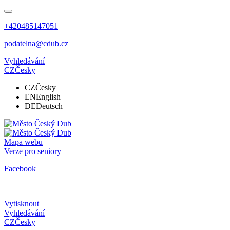
+420485147051
podatelna@cdub.cz
Vyhledávání
CZ
Česky
CZ
Česky
EN
English
DE
Deutsch
Mapa webu
Verze pro seniory
Facebook
Vytisknout
Vyhledávání
CZ
Česky