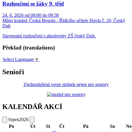
Rozloučení se žáky 9. tříd
24. 6. 2026 od 08:00 do 09:30
Místo konání:
Česká Beseda - Řídícího učitele Havla č. 20, Český
Dub
Slavnostní rozloučení s absolventy ZŠ český Dub.
Překlad (translations)
Select Language
▼
Senioři
Zjednodušená verze stránek nejen pro seniory
KALENDÁŘ AKCÍ
Srpen
2026
Po
Út
St
Čt
Pá
So
Ne