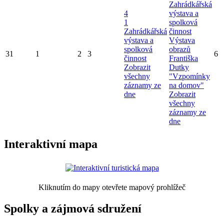
Zahrádkářská
4
výstava a
1
spolková
Zahrádkářská
činnost
výstava a
Výstava
spolková
obrazů
31
1
2
3
6
činnost
Františka
Zobrazit
Dutky
všechny
"Vzpomínky
záznamy ze
na domov"
dne
Zobrazit
všechny
záznamy ze
dne
Interaktivní mapa
Kliknutím do mapy otevřete mapový prohlížeč
Spolky a zájmová sdružení