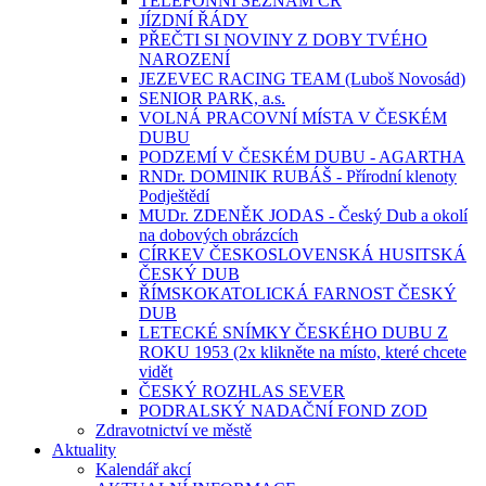
TELEFONNÍ SEZNAM ČR
JÍZDNÍ ŘÁDY
PŘEČTI SI NOVINY Z DOBY TVÉHO
NAROZENÍ
JEZEVEC RACING TEAM (Luboš Novosád)
SENIOR PARK, a.s.
VOLNÁ PRACOVNÍ MÍSTA V ČESKÉM
DUBU
PODZEMÍ V ČESKÉM DUBU - AGARTHA
RNDr. DOMINIK RUBÁŠ - Přírodní klenoty
Podještědí
MUDr. ZDENĚK JODAS - Český Dub a okolí
na dobových obrázcích
CÍRKEV ČESKOSLOVENSKÁ HUSITSKÁ
ČESKÝ DUB
ŘÍMSKOKATOLICKÁ FARNOST ČESKÝ
DUB
LETECKÉ SNÍMKY ČESKÉHO DUBU Z
ROKU 1953 (2x klikněte na místo, které chcete
vidět
ČESKÝ ROZHLAS SEVER
PODRALSKÝ NADAČNÍ FOND ZOD
Zdravotnictví ve městě
Aktuality
Kalendář akcí