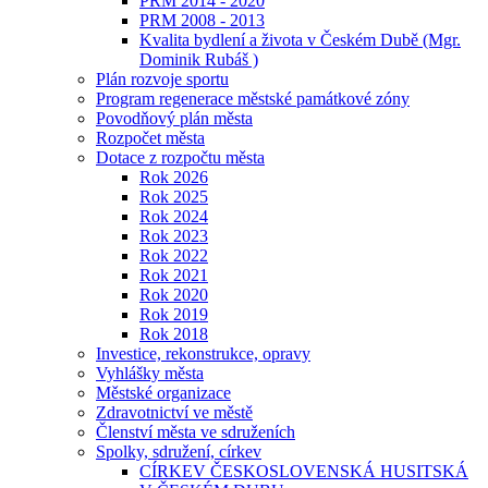
PRM 2014 - 2020
PRM 2008 - 2013
Kvalita bydlení a života v Českém Dubě (Mgr.
Dominik Rubáš )
Plán rozvoje sportu
Program regenerace městské památkové zóny
Povodňový plán města
Rozpočet města
Dotace z rozpočtu města
Rok 2026
Rok 2025
Rok 2024
Rok 2023
Rok 2022
Rok 2021
Rok 2020
Rok 2019
Rok 2018
Investice, rekonstrukce, opravy
Vyhlášky města
Městské organizace
Zdravotnictví ve městě
Členství města ve sdruženích
Spolky, sdružení, církev
CÍRKEV ČESKOSLOVENSKÁ HUSITSKÁ