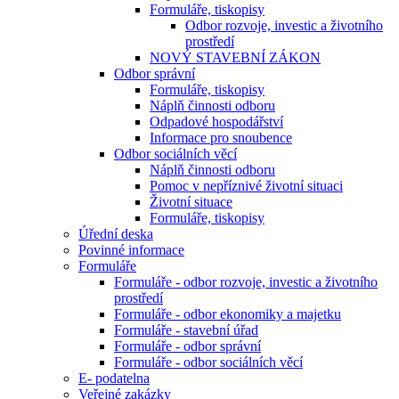
Formuláře, tiskopisy
Odbor rozvoje, investic a životního
prostředí
NOVÝ STAVEBNÍ ZÁKON
Odbor správní
Formuláře, tiskopisy
Náplň činnosti odboru
Odpadové hospodářství
Informace pro snoubence
Odbor sociálních věcí
Náplň činnosti odboru
Pomoc v nepříznivé životní situaci
Životní situace
Formuláře, tiskopisy
Úřední deska
Povinné informace
Formuláře
Formuláře - odbor rozvoje, investic a životního
prostředí
Formuláře - odbor ekonomiky a majetku
Formuláře - stavební úřad
Formuláře - odbor správní
Formuláře - odbor sociálních věcí
E- podatelna
Veřejné zakázky