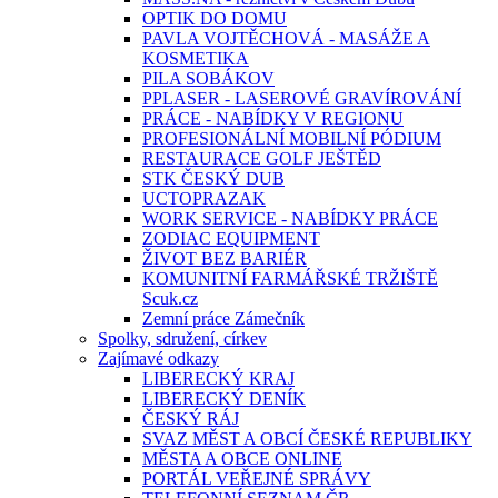
OPTIK DO DOMU
PAVLA VOJTĚCHOVÁ - MASÁŽE A
KOSMETIKA
PILA SOBÁKOV
PPLASER - LASEROVÉ GRAVÍROVÁNÍ
PRÁCE - NABÍDKY V REGIONU
PROFESIONÁLNÍ MOBILNÍ PÓDIUM
RESTAURACE GOLF JEŠTĚD
STK ČESKÝ DUB
UCTOPRAZAK
WORK SERVICE - NABÍDKY PRÁCE
ZODIAC EQUIPMENT
ŽIVOT BEZ BARIÉR
KOMUNITNÍ FARMÁŘSKÉ TRŽIŠTĚ
Scuk.cz
Zemní práce Zámečník
Spolky, sdružení, církev
Zajímavé odkazy
LIBERECKÝ KRAJ
LIBERECKÝ DENÍK
ČESKÝ RÁJ
SVAZ MĚST A OBCÍ ČESKÉ REPUBLIKY
MĚSTA A OBCE ONLINE
PORTÁL VEŘEJNÉ SPRÁVY