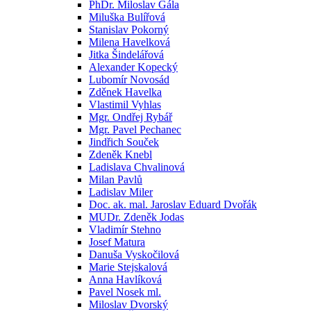
PhDr. Miloslav Gála
Miluška Bulířová
Stanislav Pokorný
Milena Havelková
Jitka Šindelářová
Alexander Kopecký
Lubomír Novosád
Zděnek Havelka
Vlastimil Vyhlas
Mgr. Ondřej Rybář
Mgr. Pavel Pechanec
Jindřich Souček
Zdeněk Knebl
Ladislava Chvalinová
Milan Pavlů
Ladislav Miler
Doc. ak. mal. Jaroslav Eduard Dvořák
MUDr. Zdeněk Jodas
Vladimír Stehno
Josef Matura
Danuša Vyskočilová
Marie Stejskalová
Anna Havlíková
Pavel Nosek ml.
Miloslav Dvorský