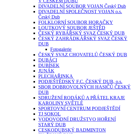
V ČESKÉM DUBU
DIVADELNÍ SOUBOR VOJAN Český Dub
DIVADELNÍ SPOLEČNOST VOJAN o.s.
Český Dub
FOLKLORNÍ SOUBOR HORAČKY
LOUTKOVÝ SOUBOR JEŠTĚD
ČESKÝ RYBÁŘSKÝ SVAZ ČESKÝ DUB
ČESKÝ ZAHRÁDKÁŘSKÝ SVAZ ČESKÝ
DUB
Fotogalerie
ČESKÝ SVAZ CHOVATELŮ ČESKÝ DUB
DUBÁCI
DUBÍSEK
JUNÁK
PLECHAŘINKA
PODJEŠTĚDSKÝ F.C. ČESKÝ DUB, o.s.
SBOR DOBROVOLNÝCH HASIČŮ ČESKÝ
DUB
SDRUŽENÍ RODÁKŮ A PŘÁTEL KRAJE
KAROLINY SVĚTLÉ
SPORTOVNÍ CENTRUM PODJEŠTĚDÍ
TJ SOKOL
VODOVODNÍ DRUŽSTVO HOŘENÍ
STARÝ DUB
CESKODUBSKÝ BADMINTON