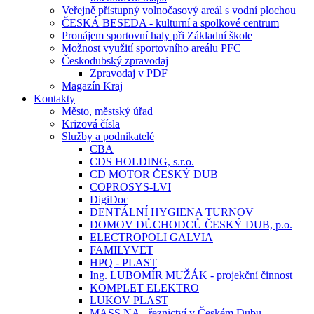
Veřejně přístupný volnočasový areál s vodní plochou
ČESKÁ BESEDA - kulturní a spolkové centrum
Pronájem sportovní haly při Základní škole
Možnost využití sportovního areálu PFC
Českodubský zpravodaj
Zpravodaj v PDF
Magazín Kraj
Kontakty
Město, městský úřad
Krizová čísla
Služby a podnikatelé
CBA
CDS HOLDING, s.r.o.
CD MOTOR ČESKÝ DUB
COPROSYS-LVI
DigiDoc
DENTÁLNÍ HYGIENA TURNOV
DOMOV DŮCHODCŮ ČESKÝ DUB, p.o.
ELECTROPOLI GALVIA
FAMILYVET
HPQ - PLAST
Ing. LUBOMÍR MUŽÁK - projekční činnost
KOMPLET ELEKTRO
LUKOV PLAST
MASS.NA - řeznictví v Českém Dubu