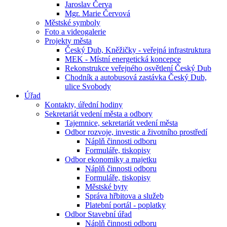
Jaroslav Červa
Mgr. Marie Červová
Městské symboly
Foto a videogalerie
Projekty města
Český Dub, Kněžičky - veřejná infrastruktura
MEK - Místní energetická koncepce
Rekonstrukce veřejného osvětlení Český Dub
Chodník a autobusová zastávka Český Dub,
ulice Svobody
Úřad
Kontakty, úřední hodiny
Sekretariát vedení města a odbory
Tajemnice, sekretariát vedení města
Odbor rozvoje, investic a životního prostředí
Náplň činnosti odboru
Formuláře, tiskopisy
Odbor ekonomiky a majetku
Náplň činnosti odboru
Formuláře, tiskopisy
Městské byty
Správa hřbitova a služeb
Platební portál - poplatky
Odbor Stavební úřad
Náplň činnosti odboru