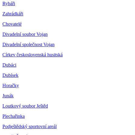
Rybáři
Zahrádkáři
Chovatelé
Divadelní soubor Vojan
Divadelní společnost Vojan
Církev československá husitská
Dubáci
Dubísek
Horačky
Junák
Loutkový soubor Ještěd
Plechařinka
Podještědský sportovní areál