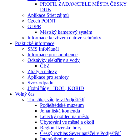
PROFIL ZADAVATELE MĚSTA ČESKÝ
DUB
Aplikace Střet zájmů
Czech POINT
GDPR
Městský kamerový systém
Informace ke zřízení datové schránky
Praktické informace
SMS InfoKanál
Informace pro snoubence
Odstávky elektřiny a vody
ČEZ
Ztráty a nálezy
Aplikace pro seniory
Svoz odpadu
Jízdní řády - IDOL, KORID
Volný čas
Turistika, vítejte v Podještědí
Podještědské muzeum
Johanitská komenda
Letecký pohled na město
Ubytování ve městě a okolí
Region Jizerské hory
Český rozhlas Sever natáčel v Podještědí
Interaktivní mapa