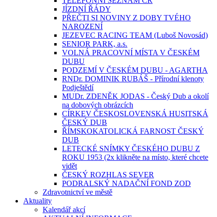
TELEFONNÍ SEZNAM ČR
JÍZDNÍ ŘÁDY
PŘEČTI SI NOVINY Z DOBY TVÉHO
NAROZENÍ
JEZEVEC RACING TEAM (Luboš Novosád)
SENIOR PARK, a.s.
VOLNÁ PRACOVNÍ MÍSTA V ČESKÉM
DUBU
PODZEMÍ V ČESKÉM DUBU - AGARTHA
RNDr. DOMINIK RUBÁŠ - Přírodní klenoty
Podještědí
MUDr. ZDENĚK JODAS - Český Dub a okolí
na dobových obrázcích
CÍRKEV ČESKOSLOVENSKÁ HUSITSKÁ
ČESKÝ DUB
ŘÍMSKOKATOLICKÁ FARNOST ČESKÝ
DUB
LETECKÉ SNÍMKY ČESKÉHO DUBU Z
ROKU 1953 (2x klikněte na místo, které chcete
vidět
ČESKÝ ROZHLAS SEVER
PODRALSKÝ NADAČNÍ FOND ZOD
Zdravotnictví ve městě
Aktuality
Kalendář akcí