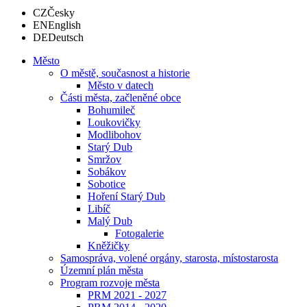
CZ
Česky
EN
English
DE
Deutsch
Město
O městě, současnost a historie
Město v datech
Části města, začleněné obce
Bohumileč
Loukovičky
Modlibohov
Starý Dub
Smržov
Sobákov
Sobotice
Hoření Starý Dub
Libíč
Malý Dub
Fotogalerie
Kněžičky
Samospráva, volené orgány, starosta, místostarosta
Územní plán města
Program rozvoje města
PRM 2021 - 2027