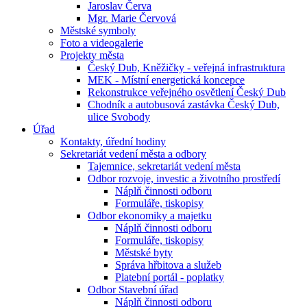
Jaroslav Červa
Mgr. Marie Červová
Městské symboly
Foto a videogalerie
Projekty města
Český Dub, Kněžičky - veřejná infrastruktura
MEK - Místní energetická koncepce
Rekonstrukce veřejného osvětlení Český Dub
Chodník a autobusová zastávka Český Dub,
ulice Svobody
Úřad
Kontakty, úřední hodiny
Sekretariát vedení města a odbory
Tajemnice, sekretariát vedení města
Odbor rozvoje, investic a životního prostředí
Náplň činnosti odboru
Formuláře, tiskopisy
Odbor ekonomiky a majetku
Náplň činnosti odboru
Formuláře, tiskopisy
Městské byty
Správa hřbitova a služeb
Platební portál - poplatky
Odbor Stavební úřad
Náplň činnosti odboru