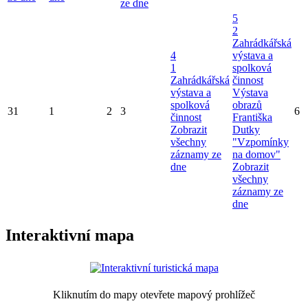
ze dne
5
2
Zahrádkářská
4
výstava a
1
spolková
Zahrádkářská
činnost
výstava a
Výstava
spolková
obrazů
31
1
2
3
6
činnost
Františka
Zobrazit
Dutky
všechny
"Vzpomínky
záznamy ze
na domov"
dne
Zobrazit
všechny
záznamy ze
dne
Interaktivní mapa
Kliknutím do mapy otevřete mapový prohlížeč