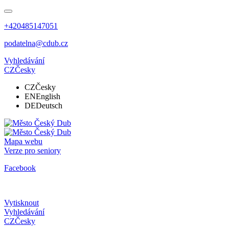
+420485147051
podatelna@cdub.cz
Vyhledávání
CZ
Česky
CZ
Česky
EN
English
DE
Deutsch
Mapa webu
Verze pro seniory
Facebook
Vytisknout
Vyhledávání
CZ
Česky