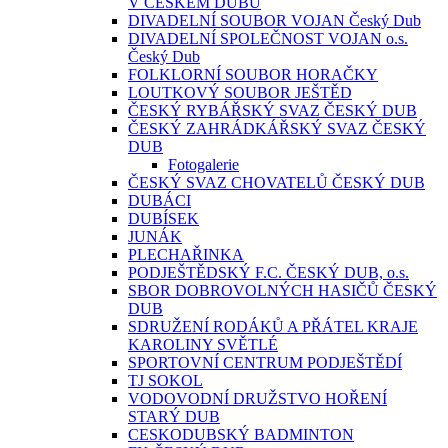
V ČESKÉM DUBU
DIVADELNÍ SOUBOR VOJAN Český Dub
DIVADELNÍ SPOLEČNOST VOJAN o.s.
Český Dub
FOLKLORNÍ SOUBOR HORAČKY
LOUTKOVÝ SOUBOR JEŠTĚD
ČESKÝ RYBÁŘSKÝ SVAZ ČESKÝ DUB
ČESKÝ ZAHRÁDKÁŘSKÝ SVAZ ČESKÝ
DUB
Fotogalerie
ČESKÝ SVAZ CHOVATELŮ ČESKÝ DUB
DUBÁCI
DUBÍSEK
JUNÁK
PLECHAŘINKA
PODJEŠTĚDSKÝ F.C. ČESKÝ DUB, o.s.
SBOR DOBROVOLNÝCH HASIČŮ ČESKÝ
DUB
SDRUŽENÍ RODÁKŮ A PŘÁTEL KRAJE
KAROLINY SVĚTLÉ
SPORTOVNÍ CENTRUM PODJEŠTĚDÍ
TJ SOKOL
VODOVODNÍ DRUŽSTVO HOŘENÍ
STARÝ DUB
CESKODUBSKÝ BADMINTON