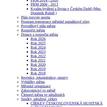
PRM 2014 - 2020
PRM 2008 - 2013
Kvalita bydlení a života v Českém Dubě (Mgr.
Dominik Rubáš )
Plán rozvoje sportu
Program regenerace městské památkové zóny
Povodňový plán města
Rozpočet města
Dotace z rozpočtu města
Rok 2026
Rok 2025
Rok 2024
Rok 2023
Rok 2022
Rok 2021
Rok 2020
Rok 2019
Rok 2018
Investice, rekonstrukce, opravy
Vyhlášky města
Městské organizace
Zdravotnictví ve městě
Členství města ve sdruženích
Spolky, sdružení, církev
CÍRKEV ČESKOSLOVENSKÁ HUSITSKÁ