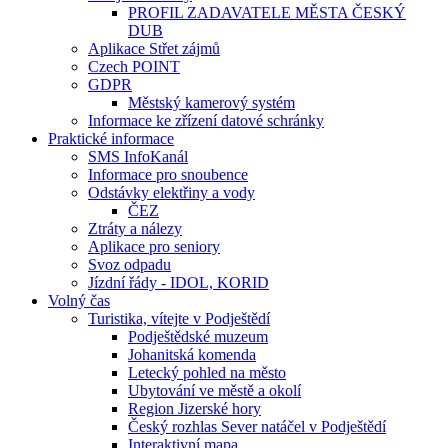
PROFIL ZADAVATELE MĚSTA ČESKÝ
DUB
Aplikace Střet zájmů
Czech POINT
GDPR
Městský kamerový systém
Informace ke zřízení datové schránky
Praktické informace
SMS InfoKanál
Informace pro snoubence
Odstávky elektřiny a vody
ČEZ
Ztráty a nálezy
Aplikace pro seniory
Svoz odpadu
Jízdní řády - IDOL, KORID
Volný čas
Turistika, vítejte v Podještědí
Podještědské muzeum
Johanitská komenda
Letecký pohled na město
Ubytování ve městě a okolí
Region Jizerské hory
Český rozhlas Sever natáčel v Podještědí
Interaktivní mapa