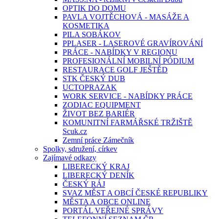
OPTIK DO DOMU
PAVLA VOJTĚCHOVÁ - MASÁŽE A
KOSMETIKA
PILA SOBÁKOV
PPLASER - LASEROVÉ GRAVÍROVÁNÍ
PRÁCE - NABÍDKY V REGIONU
PROFESIONÁLNÍ MOBILNÍ PÓDIUM
RESTAURACE GOLF JEŠTĚD
STK ČESKÝ DUB
UCTOPRAZAK
WORK SERVICE - NABÍDKY PRÁCE
ZODIAC EQUIPMENT
ŽIVOT BEZ BARIÉR
KOMUNITNÍ FARMÁŘSKÉ TRŽIŠTĚ
Scuk.cz
Zemní práce Zámečník
Spolky, sdružení, církev
Zajímavé odkazy
LIBERECKÝ KRAJ
LIBERECKÝ DENÍK
ČESKÝ RÁJ
SVAZ MĚST A OBCÍ ČESKÉ REPUBLIKY
MĚSTA A OBCE ONLINE
PORTÁL VEŘEJNÉ SPRÁVY