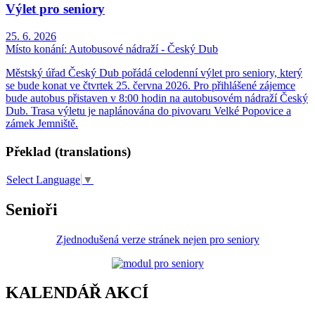
Výlet pro seniory
25. 6. 2026
Místo konání:
Autobusové nádraží - Český Dub
Městský úřad Český Dub pořádá celodenní výlet pro seniory, který
se bude konat ve čtvrtek 25. června 2026. Pro přihlášené zájemce
bude autobus přistaven v 8:00 hodin na autobusovém nádraží Český
Dub. Trasa výletu je naplánována do pivovaru Velké Popovice a
zámek Jemniště.
Překlad (translations)
Select Language
▼
Senioři
Zjednodušená verze stránek nejen pro seniory
KALENDÁŘ AKCÍ