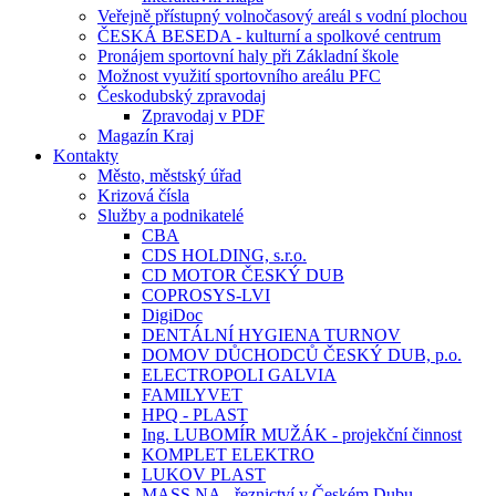
Veřejně přístupný volnočasový areál s vodní plochou
ČESKÁ BESEDA - kulturní a spolkové centrum
Pronájem sportovní haly při Základní škole
Možnost využití sportovního areálu PFC
Českodubský zpravodaj
Zpravodaj v PDF
Magazín Kraj
Kontakty
Město, městský úřad
Krizová čísla
Služby a podnikatelé
CBA
CDS HOLDING, s.r.o.
CD MOTOR ČESKÝ DUB
COPROSYS-LVI
DigiDoc
DENTÁLNÍ HYGIENA TURNOV
DOMOV DŮCHODCŮ ČESKÝ DUB, p.o.
ELECTROPOLI GALVIA
FAMILYVET
HPQ - PLAST
Ing. LUBOMÍR MUŽÁK - projekční činnost
KOMPLET ELEKTRO
LUKOV PLAST
MASS.NA - řeznictví v Českém Dubu