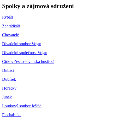
Spolky a zájmová sdružení
Rybáři
Zahrádkáři
Chovatelé
Divadelní soubor Vojan
Divadelní společnost Vojan
Církev československá husitská
Dubáci
Dubísek
Horačky
Junák
Loutkový soubor Ještěd
Plechařinka