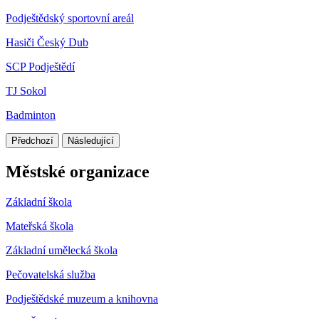
Podještědský sportovní areál
Hasiči Český Dub
SCP Podještědí
TJ Sokol
Badminton
Předchozí
Následující
Městské organizace
Základní škola
Mateřská škola
Základní umělecká škola
Pečovatelská služba
Podještědské muzeum a knihovna