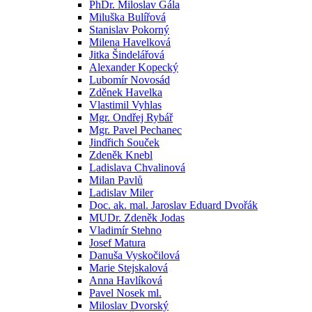
PhDr. Miloslav Gála
Miluška Bulířová
Stanislav Pokorný
Milena Havelková
Jitka Šindelářová
Alexander Kopecký
Lubomír Novosád
Zděnek Havelka
Vlastimil Vyhlas
Mgr. Ondřej Rybář
Mgr. Pavel Pechanec
Jindřich Souček
Zdeněk Knebl
Ladislava Chvalinová
Milan Pavlů
Ladislav Miler
Doc. ak. mal. Jaroslav Eduard Dvořák
MUDr. Zdeněk Jodas
Vladimír Stehno
Josef Matura
Danuša Vyskočilová
Marie Stejskalová
Anna Havlíková
Pavel Nosek ml.
Miloslav Dvorský