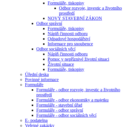
Formuláře, tiskopisy
Odbor rozvoje, investic a životního
prostředí
NOVÝ STAVEBNÍ ZÁKON
Odbor správní
Formuláře, tiskopisy
Náplň činnosti odboru
Odpadové hospodářství
Informace pro snoubence
Odbor sociálních věcí
Náplň činnosti odboru
Pomoc v nepříznivé životní situaci
Životní situace
Formuláře, tiskopisy
Úřední deska
Povinné informace
Formuláře
Formuláře - odbor rozvoje, investic a životního
prostředí
Formuláře - odbor ekonomiky a majetku
Formuláře - stavební úřad
Formuláře - odbor správní
Formuláře - odbor sociálních věcí
E- podatelna
Veřejné zakázky