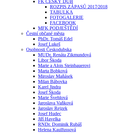
FK ČESKÝ DUB
ROZPIS ZÁPASŮ 2017⁄2018
TABULKA
FOTOGALERIE
FACEBOOK
MFK PODJEŠTĚDÍ
Čestní občané města
PhDr. Tomáš Edel
Josef Lukeš
Osobnosti Českodubska
MUDr. Renáta Zikmundová
Libor Škoda
Marie a Alois Steinbauerovi
Marta Bobková
Miroslav Maňásek
Milan Bábovka
Karel Jindra
Josef Škoda
Marie Švehlová
Jaroslava Vaňková
Jaroslav Rejzek
Josef Hudec
Jiří Havelka
RNDr. Dominik Rubáš
Helena Kaulfussová