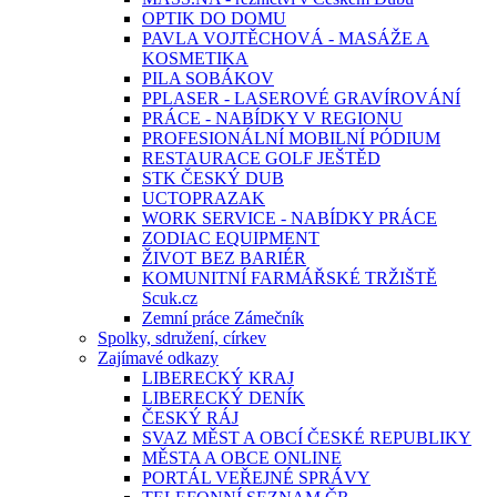
OPTIK DO DOMU
PAVLA VOJTĚCHOVÁ - MASÁŽE A
KOSMETIKA
PILA SOBÁKOV
PPLASER - LASEROVÉ GRAVÍROVÁNÍ
PRÁCE - NABÍDKY V REGIONU
PROFESIONÁLNÍ MOBILNÍ PÓDIUM
RESTAURACE GOLF JEŠTĚD
STK ČESKÝ DUB
UCTOPRAZAK
WORK SERVICE - NABÍDKY PRÁCE
ZODIAC EQUIPMENT
ŽIVOT BEZ BARIÉR
KOMUNITNÍ FARMÁŘSKÉ TRŽIŠTĚ
Scuk.cz
Zemní práce Zámečník
Spolky, sdružení, církev
Zajímavé odkazy
LIBERECKÝ KRAJ
LIBERECKÝ DENÍK
ČESKÝ RÁJ
SVAZ MĚST A OBCÍ ČESKÉ REPUBLIKY
MĚSTA A OBCE ONLINE
PORTÁL VEŘEJNÉ SPRÁVY