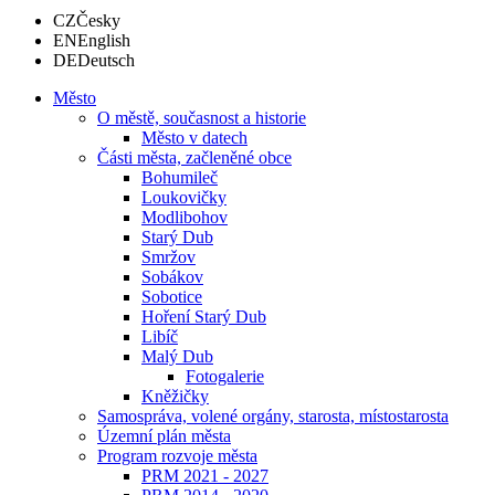
CZ
Česky
EN
English
DE
Deutsch
Město
O městě, současnost a historie
Město v datech
Části města, začleněné obce
Bohumileč
Loukovičky
Modlibohov
Starý Dub
Smržov
Sobákov
Sobotice
Hoření Starý Dub
Libíč
Malý Dub
Fotogalerie
Kněžičky
Samospráva, volené orgány, starosta, místostarosta
Územní plán města
Program rozvoje města
PRM 2021 - 2027