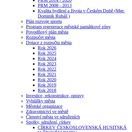
PRM 2014 - 2020
PRM 2008 - 2013
Kvalita bydlení a života v Českém Dubě (Mgr.
Dominik Rubáš )
Plán rozvoje sportu
Program regenerace městské památkové zóny
Povodňový plán města
Rozpočet města
Dotace z rozpočtu města
Rok 2026
Rok 2025
Rok 2024
Rok 2023
Rok 2022
Rok 2021
Rok 2020
Rok 2019
Rok 2018
Investice, rekonstrukce, opravy
Vyhlášky města
Městské organizace
Zdravotnictví ve městě
Členství města ve sdruženích
Spolky, sdružení, církev
CÍRKEV ČESKOSLOVENSKÁ HUSITSKÁ