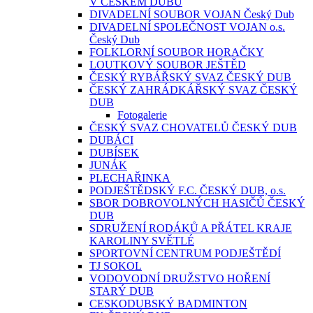
V ČESKÉM DUBU
DIVADELNÍ SOUBOR VOJAN Český Dub
DIVADELNÍ SPOLEČNOST VOJAN o.s.
Český Dub
FOLKLORNÍ SOUBOR HORAČKY
LOUTKOVÝ SOUBOR JEŠTĚD
ČESKÝ RYBÁŘSKÝ SVAZ ČESKÝ DUB
ČESKÝ ZAHRÁDKÁŘSKÝ SVAZ ČESKÝ
DUB
Fotogalerie
ČESKÝ SVAZ CHOVATELŮ ČESKÝ DUB
DUBÁCI
DUBÍSEK
JUNÁK
PLECHAŘINKA
PODJEŠTĚDSKÝ F.C. ČESKÝ DUB, o.s.
SBOR DOBROVOLNÝCH HASIČŮ ČESKÝ
DUB
SDRUŽENÍ RODÁKŮ A PŘÁTEL KRAJE
KAROLINY SVĚTLÉ
SPORTOVNÍ CENTRUM PODJEŠTĚDÍ
TJ SOKOL
VODOVODNÍ DRUŽSTVO HOŘENÍ
STARÝ DUB
CESKODUBSKÝ BADMINTON