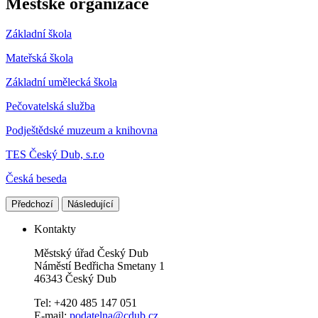
Městské organizace
Základní škola
Mateřská škola
Základní umělecká škola
Pečovatelská služba
Podještědské muzeum a knihovna
TES Český Dub, s.r.o
Česká beseda
Předchozí
Následující
Kontakty
Městský úřad Český Dub
Náměstí Bedřicha Smetany 1
46343 Český Dub
Tel: +420 485 147 051
E-mail:
podatelna@cdub.cz