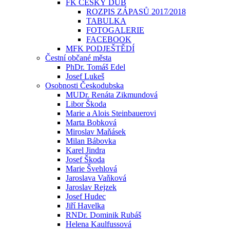
FK ČESKÝ DUB
ROZPIS ZÁPASŮ 2017⁄2018
TABULKA
FOTOGALERIE
FACEBOOK
MFK PODJEŠTĚDÍ
Čestní občané města
PhDr. Tomáš Edel
Josef Lukeš
Osobnosti Českodubska
MUDr. Renáta Zikmundová
Libor Škoda
Marie a Alois Steinbauerovi
Marta Bobková
Miroslav Maňásek
Milan Bábovka
Karel Jindra
Josef Škoda
Marie Švehlová
Jaroslava Vaňková
Jaroslav Rejzek
Josef Hudec
Jiří Havelka
RNDr. Dominik Rubáš
Helena Kaulfussová