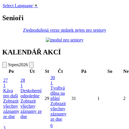
Select Language
▼
Senioři
Zjednodušená verze stránek nejen pro seniory
KALENDÁŘ AKCÍ
Srpen
2026
Po
Út
St
Čt
Pá
So
Ne
30
27
28
1
1
1
Tvořivá
Káva
Deskoherní
dílna na
pro duši
odpoledne
29
přání
31
1
2
Zobrazit
Zobrazit
Zobrazit
všechny
všechny
všechny
záznamy
záznamy ze
záznamy
ze dne
dne
ze dne
6
3