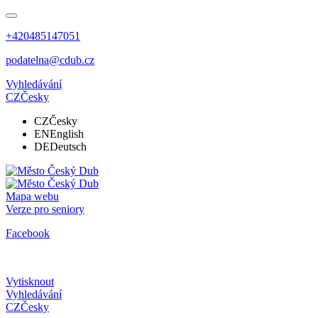
+420485147051
podatelna@cdub.cz
Vyhledávání
CZ
Česky
CZ
Česky
EN
English
DE
Deutsch
Mapa webu
Verze pro seniory
Facebook
Vytisknout
Vyhledávání
CZ
Česky