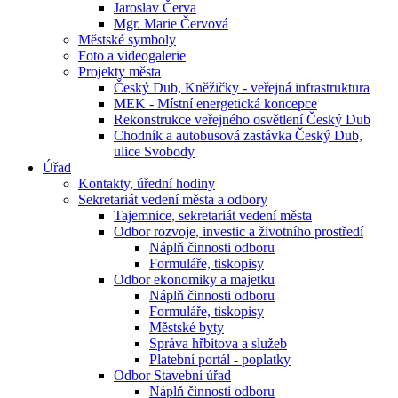
Jaroslav Červa
Mgr. Marie Červová
Městské symboly
Foto a videogalerie
Projekty města
Český Dub, Kněžičky - veřejná infrastruktura
MEK - Místní energetická koncepce
Rekonstrukce veřejného osvětlení Český Dub
Chodník a autobusová zastávka Český Dub,
ulice Svobody
Úřad
Kontakty, úřední hodiny
Sekretariát vedení města a odbory
Tajemnice, sekretariát vedení města
Odbor rozvoje, investic a životního prostředí
Náplň činnosti odboru
Formuláře, tiskopisy
Odbor ekonomiky a majetku
Náplň činnosti odboru
Formuláře, tiskopisy
Městské byty
Správa hřbitova a služeb
Platební portál - poplatky
Odbor Stavební úřad
Náplň činnosti odboru