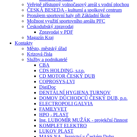
Veřejně přístupný volnočasový areál s vodní plochou
ČESKÁ BESEDA - kulturní a spolkové centrum
Pronájem sportovní haly při Základní škole
Možnost využití sportovního areálu PFC
Českodubský zpravodaj
Zpravodaj v PDF
Magazín Kraj
Kontakty
Město, městský úřad
Krizová čísla
Služby a podnikatelé
CBA
CDS HOLDING, s.r.o.
CD MOTOR ČESKÝ DUB
COPROSYS-LVI
DigiDoc
DENTÁLNÍ HYGIENA TURNOV
DOMOV DŮCHODCŮ ČESKÝ DUB, p.o.
ELECTROPOLI GALVIA
FAMILYVET
HPQ - PLAST
Ing. LUBOMÍR MUŽÁK - projekční činnost
KOMPLET ELEKTRO
LUKOV PLAST
MASS.NA - řeznictví v Českém Dubu