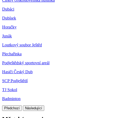
Církev československá husitská
Dubáci
Dubísek
Horačky
Junák
Loutkový soubor Ještěd
Plechařinka
Podještědský sportovní areál
Hasiči Český Dub
SCP Podještědí
TJ Sokol
Badminton
Předchozí
Následující