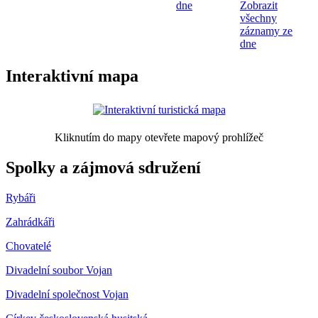
dne
Zobrazit
všechny
záznamy ze
dne
Interaktivní mapa
Kliknutím do mapy otevřete mapový prohlížeč
Spolky a zájmová sdružení
Rybáři
Zahrádkáři
Chovatelé
Divadelní soubor Vojan
Divadelní společnost Vojan