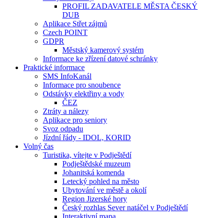
PROFIL ZADAVATELE MĚSTA ČESKÝ
DUB
Aplikace Střet zájmů
Czech POINT
GDPR
Městský kamerový systém
Informace ke zřízení datové schránky
Praktické informace
SMS InfoKanál
Informace pro snoubence
Odstávky elektřiny a vody
ČEZ
Ztráty a nálezy
Aplikace pro seniory
Svoz odpadu
Jízdní řády - IDOL, KORID
Volný čas
Turistika, vítejte v Podještědí
Podještědské muzeum
Johanitská komenda
Letecký pohled na město
Ubytování ve městě a okolí
Region Jizerské hory
Český rozhlas Sever natáčel v Podještědí
Interaktivní mapa