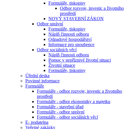
Formuláře, tiskopisy
Odbor rozvoje, investic a životního
prostředí
NOVÝ STAVEBNÍ ZÁKON
Odbor správní
Formuláře, tiskopisy
Náplň činnosti odboru
Odpadové hospodářství
Informace pro snoubence
Odbor sociálních věcí
Náplň činnosti odboru
Pomoc v nepříznivé životní situaci
Životní situace
Formuláře, tiskopisy
Úřední deska
Povinné informace
Formuláře
Formuláře - odbor rozvoje, investic a životního
prostředí
Formuláře - odbor ekonomiky a majetku
Formuláře - stavební úřad
Formuláře - odbor správní
Formuláře - odbor sociálních věcí
E- podatelna
Veřejné zakázky