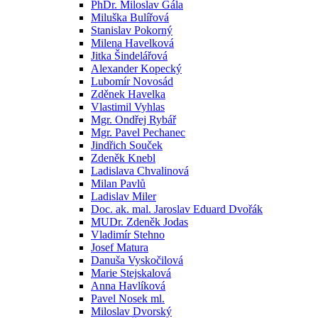
PhDr. Miloslav Gála
Miluška Bulířová
Stanislav Pokorný
Milena Havelková
Jitka Šindelářová
Alexander Kopecký
Lubomír Novosád
Zděnek Havelka
Vlastimil Vyhlas
Mgr. Ondřej Rybář
Mgr. Pavel Pechanec
Jindřich Souček
Zdeněk Knebl
Ladislava Chvalinová
Milan Pavlů
Ladislav Miler
Doc. ak. mal. Jaroslav Eduard Dvořák
MUDr. Zdeněk Jodas
Vladimír Stehno
Josef Matura
Danuša Vyskočilová
Marie Stejskalová
Anna Havlíková
Pavel Nosek ml.
Miloslav Dvorský