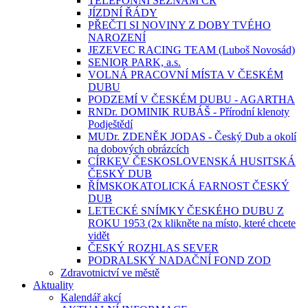
TELEFONNÍ SEZNAM ČR
JÍZDNÍ ŘÁDY
PŘEČTI SI NOVINY Z DOBY TVÉHO
NAROZENÍ
JEZEVEC RACING TEAM (Luboš Novosád)
SENIOR PARK, a.s.
VOLNÁ PRACOVNÍ MÍSTA V ČESKÉM
DUBU
PODZEMÍ V ČESKÉM DUBU - AGARTHA
RNDr. DOMINIK RUBÁŠ - Přírodní klenoty
Podještědí
MUDr. ZDENĚK JODAS - Český Dub a okolí
na dobových obrázcích
CÍRKEV ČESKOSLOVENSKÁ HUSITSKÁ
ČESKÝ DUB
ŘÍMSKOKATOLICKÁ FARNOST ČESKÝ
DUB
LETECKÉ SNÍMKY ČESKÉHO DUBU Z
ROKU 1953 (2x klikněte na místo, které chcete
vidět
ČESKÝ ROZHLAS SEVER
PODRALSKÝ NADAČNÍ FOND ZOD
Zdravotnictví ve městě
Aktuality
Kalendář akcí