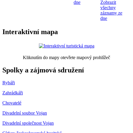
dne
Zobrazit
všechny
záznamy ze
dne
Interaktivní mapa
Kliknutím do mapy otevřete mapový prohlížeč
Spolky a zájmová sdružení
Rybáři
Zahrádkáři
Chovatelé
Divadelní soubor Vojan
Divadelní společnost Vojan