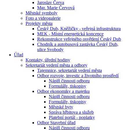
Jaroslav Červa
Mgr. Marie Červová
Městské symboly
Foto a videogalerie
Projekty města
Český Dub, Kněžičky - veřejná infrastruktura
MEK - Místní energetická koncepce
Rekonstrukce veřejného osvětlení Český Dub
Chodník a autobusová zastávka Český Dub,
ulice Svobody
Úřad
Kontakty, úřední hodiny
Sekretariát vedení města a odbory
Tajemnice, sekretariát vedení města
Odbor rozvoje, investic a životního prostředí
Náplň činnosti odboru
Formuláře, tiskopisy
Odbor ekonomiky a majetku
Náplň činnosti odboru
Formuláře, tiskopisy
Městské byty
Správa hřbitova a služeb
Platební portál - poplatky
Odbor Stavební úřad
Náplň činnosti odboru