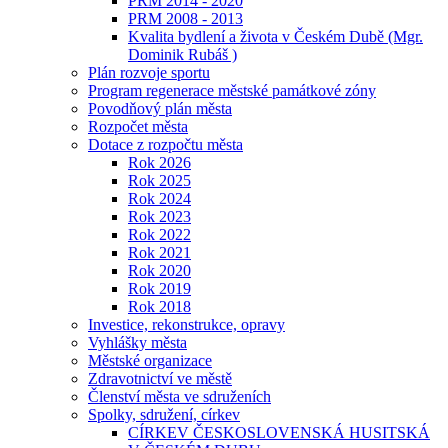
PRM 2014 - 2020
PRM 2008 - 2013
Kvalita bydlení a života v Českém Dubě (Mgr.
Dominik Rubáš )
Plán rozvoje sportu
Program regenerace městské památkové zóny
Povodňový plán města
Rozpočet města
Dotace z rozpočtu města
Rok 2026
Rok 2025
Rok 2024
Rok 2023
Rok 2022
Rok 2021
Rok 2020
Rok 2019
Rok 2018
Investice, rekonstrukce, opravy
Vyhlášky města
Městské organizace
Zdravotnictví ve městě
Členství města ve sdruženích
Spolky, sdružení, církev
CÍRKEV ČESKOSLOVENSKÁ HUSITSKÁ