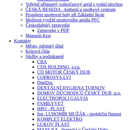
Veřejně přístupný volnočasový areál s vodní plochou
ČESKÁ BESEDA - kulturní a spolkové centrum
Pronájem sportovní haly při Základní škole
Možnost využití sportovního areálu PFC
Českodubský zpravodaj
Zpravodaj v PDF
Magazín Kraj
Kontakty
Město, městský úřad
Krizová čísla
Služby a podnikatelé
CBA
CDS HOLDING, s.r.o.
CD MOTOR ČESKÝ DUB
COPROSYS-LVI
DigiDoc
DENTÁLNÍ HYGIENA TURNOV
DOMOV DŮCHODCŮ ČESKÝ DUB, p.o.
ELECTROPOLI GALVIA
FAMILYVET
HPQ - PLAST
Ing. LUBOMÍR MUŽÁK - projekční činnost
KOMPLET ELEKTRO
LUKOV PLAST
MASS.NA - řeznictví v Českém Dubu