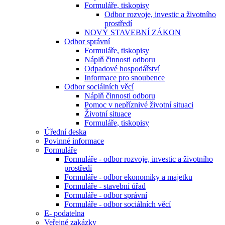
Formuláře, tiskopisy
Odbor rozvoje, investic a životního
prostředí
NOVÝ STAVEBNÍ ZÁKON
Odbor správní
Formuláře, tiskopisy
Náplň činnosti odboru
Odpadové hospodářství
Informace pro snoubence
Odbor sociálních věcí
Náplň činnosti odboru
Pomoc v nepříznivé životní situaci
Životní situace
Formuláře, tiskopisy
Úřední deska
Povinné informace
Formuláře
Formuláře - odbor rozvoje, investic a životního
prostředí
Formuláře - odbor ekonomiky a majetku
Formuláře - stavební úřad
Formuláře - odbor správní
Formuláře - odbor sociálních věcí
E- podatelna
Veřejné zakázky