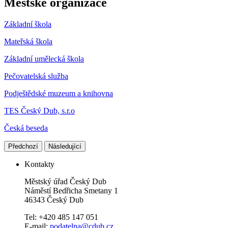
Městské organizace
Základní škola
Mateřská škola
Základní umělecká škola
Pečovatelská služba
Podještědské muzeum a knihovna
TES Český Dub, s.r.o
Česká beseda
Předchozí
Následující
Kontakty
Městský úřad Český Dub
Náměstí Bedřicha Smetany 1
46343 Český Dub
Tel: +420 485 147 051
E-mail:
podatelna@cdub.cz