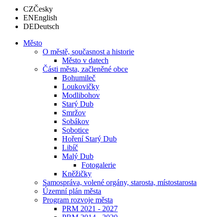
CZ
Česky
EN
English
DE
Deutsch
Město
O městě, současnost a historie
Město v datech
Části města, začleněné obce
Bohumileč
Loukovičky
Modlibohov
Starý Dub
Smržov
Sobákov
Sobotice
Hoření Starý Dub
Libíč
Malý Dub
Fotogalerie
Kněžičky
Samospráva, volené orgány, starosta, místostarosta
Územní plán města
Program rozvoje města
PRM 2021 - 2027