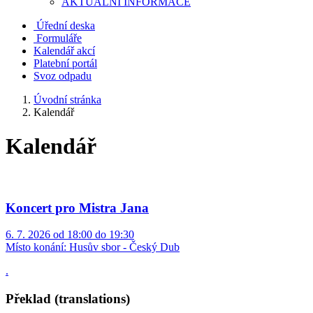
AKTUALNÍ INFORMACE
Úřední deska
Formuláře
Kalendář akcí
Platební portál
Svoz odpadu
Úvodní stránka
Kalendář
Kalendář
Koncert pro Mistra Jana
6. 7. 2026 od 18:00 do 19:30
Místo konání:
Husův sbor - Český Dub
.
Překlad (translations)