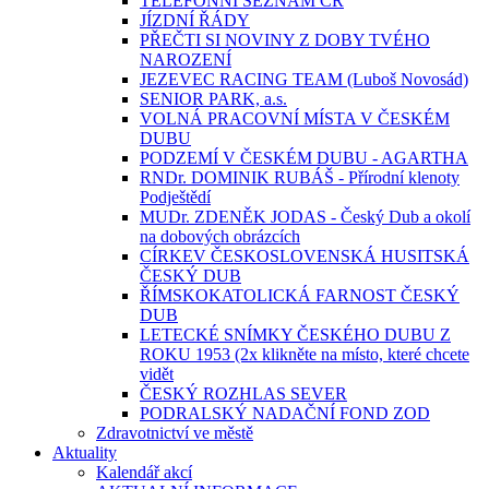
TELEFONNÍ SEZNAM ČR
JÍZDNÍ ŘÁDY
PŘEČTI SI NOVINY Z DOBY TVÉHO
NAROZENÍ
JEZEVEC RACING TEAM (Luboš Novosád)
SENIOR PARK, a.s.
VOLNÁ PRACOVNÍ MÍSTA V ČESKÉM
DUBU
PODZEMÍ V ČESKÉM DUBU - AGARTHA
RNDr. DOMINIK RUBÁŠ - Přírodní klenoty
Podještědí
MUDr. ZDENĚK JODAS - Český Dub a okolí
na dobových obrázcích
CÍRKEV ČESKOSLOVENSKÁ HUSITSKÁ
ČESKÝ DUB
ŘÍMSKOKATOLICKÁ FARNOST ČESKÝ
DUB
LETECKÉ SNÍMKY ČESKÉHO DUBU Z
ROKU 1953 (2x klikněte na místo, které chcete
vidět
ČESKÝ ROZHLAS SEVER
PODRALSKÝ NADAČNÍ FOND ZOD
Zdravotnictví ve městě
Aktuality
Kalendář akcí