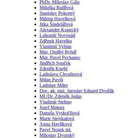
PhDr. Miloslav Gála
Miluška Bulířová
Stanislav Pokorný
Milena Havelková
Jitka Šindelářová
Alexander Kopecký
Lubomír Novosád
Zděnek Havelka
Vlastimil Vyhlas
Mgr. Ondřej Rybář
Mgr. Pavel Pechanec
Jindřich Souček
Zdeněk Knebl
Ladislava Chvalinová
Milan Pavlů
Ladislav Miler
Doc. ak. mal. Jaroslav Eduard Dvořák
MUDr. Zdeněk Jodas
Vladimír Stehno
Josef Matura
Danuša Vyskočilová
Marie Stejskalová
Anna Havlíková
Pavel Nosek ml.
Miloslav Dvorský