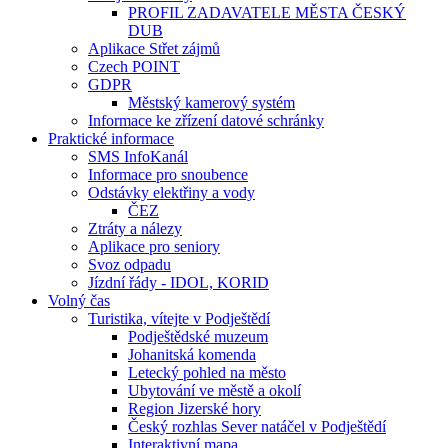
PROFIL ZADAVATELE MĚSTA ČESKÝ
DUB
Aplikace Střet zájmů
Czech POINT
GDPR
Městský kamerový systém
Informace ke zřízení datové schránky
Praktické informace
SMS InfoKanál
Informace pro snoubence
Odstávky elektřiny a vody
ČEZ
Ztráty a nálezy
Aplikace pro seniory
Svoz odpadu
Jízdní řády - IDOL, KORID
Volný čas
Turistika, vítejte v Podještědí
Podještědské muzeum
Johanitská komenda
Letecký pohled na město
Ubytování ve městě a okolí
Region Jizerské hory
Český rozhlas Sever natáčel v Podještědí
Interaktivní mapa