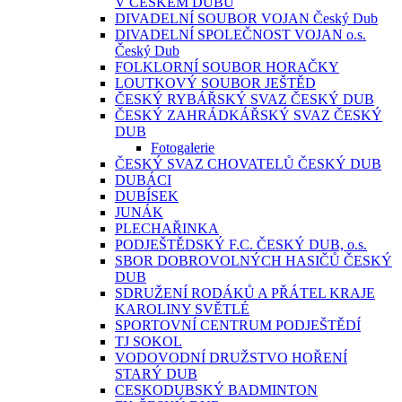
V ČESKÉM DUBU
DIVADELNÍ SOUBOR VOJAN Český Dub
DIVADELNÍ SPOLEČNOST VOJAN o.s.
Český Dub
FOLKLORNÍ SOUBOR HORAČKY
LOUTKOVÝ SOUBOR JEŠTĚD
ČESKÝ RYBÁŘSKÝ SVAZ ČESKÝ DUB
ČESKÝ ZAHRÁDKÁŘSKÝ SVAZ ČESKÝ
DUB
Fotogalerie
ČESKÝ SVAZ CHOVATELŮ ČESKÝ DUB
DUBÁCI
DUBÍSEK
JUNÁK
PLECHAŘINKA
PODJEŠTĚDSKÝ F.C. ČESKÝ DUB, o.s.
SBOR DOBROVOLNÝCH HASIČŮ ČESKÝ
DUB
SDRUŽENÍ RODÁKŮ A PŘÁTEL KRAJE
KAROLINY SVĚTLÉ
SPORTOVNÍ CENTRUM PODJEŠTĚDÍ
TJ SOKOL
VODOVODNÍ DRUŽSTVO HOŘENÍ
STARÝ DUB
CESKODUBSKÝ BADMINTON