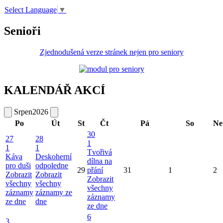
Select Language
▼
Senioři
Zjednodušená verze stránek nejen pro seniory
KALENDÁŘ AKCÍ
Srpen
2026
Po
Út
St
Čt
Pá
So
Ne
30
27
28
1
1
1
Tvořivá
Káva
Deskoherní
dílna na
pro duši
odpoledne
29
přání
31
1
2
Zobrazit
Zobrazit
Zobrazit
všechny
všechny
všechny
záznamy
záznamy ze
záznamy
ze dne
dne
ze dne
6
3