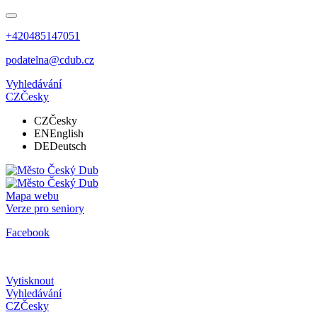
+420485147051
podatelna@cdub.cz
Vyhledávání
CZ
Česky
CZ
Česky
EN
English
DE
Deutsch
Mapa webu
Verze pro seniory
Facebook
Vytisknout
Vyhledávání
CZ
Česky