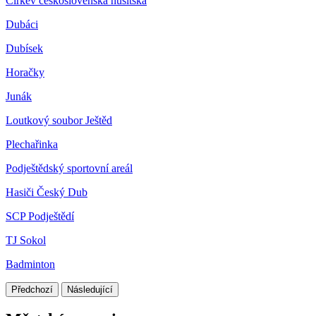
Církev československá husitská
Dubáci
Dubísek
Horačky
Junák
Loutkový soubor Ještěd
Plechařinka
Podještědský sportovní areál
Hasiči Český Dub
SCP Podještědí
TJ Sokol
Badminton
Předchozí
Následující