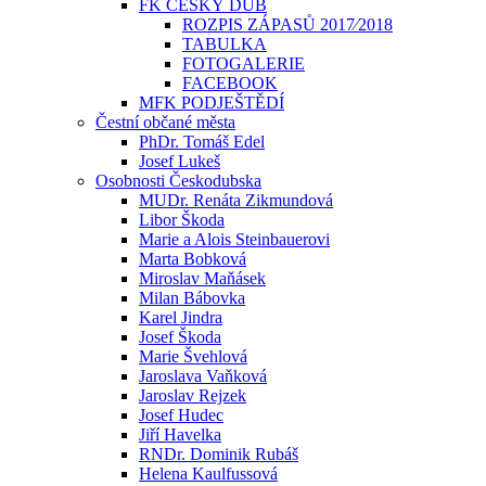
FK ČESKÝ DUB
ROZPIS ZÁPASŮ 2017⁄2018
TABULKA
FOTOGALERIE
FACEBOOK
MFK PODJEŠTĚDÍ
Čestní občané města
PhDr. Tomáš Edel
Josef Lukeš
Osobnosti Českodubska
MUDr. Renáta Zikmundová
Libor Škoda
Marie a Alois Steinbauerovi
Marta Bobková
Miroslav Maňásek
Milan Bábovka
Karel Jindra
Josef Škoda
Marie Švehlová
Jaroslava Vaňková
Jaroslav Rejzek
Josef Hudec
Jiří Havelka
RNDr. Dominik Rubáš
Helena Kaulfussová