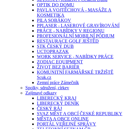
OPTIK DO DOMU
PAVLA VOJTĚCHOVÁ - MASÁŽE A
KOSMETIKA
PILA SOBÁKOV
PPLASER - LASEROVÉ GRAVÍROVÁNÍ
PRÁCE - NABÍDKY V REGIONU
PROFESIONÁLNÍ MOBILNÍ PÓDIUM
RESTAURACE GOLF JEŠTĚD
STK ČESKÝ DUB
UCTOPRAZAK
WORK SERVICE - NABÍDKY PRÁCE
ZODIAC EQUIPMENT
ŽIVOT BEZ BARIÉR
KOMUNITNÍ FARMÁŘSKÉ TRŽIŠTĚ
Scuk.cz
Zemní práce Zámečník
Spolky, sdružení, církev
Zajímavé odkazy
LIBERECKÝ KRAJ
LIBERECKÝ DENÍK
ČESKÝ RÁJ
SVAZ MĚST A OBCÍ ČESKÉ REPUBLIKY
MĚSTA A OBCE ONLINE
PORTÁL VEŘEJNÉ SPRÁVY