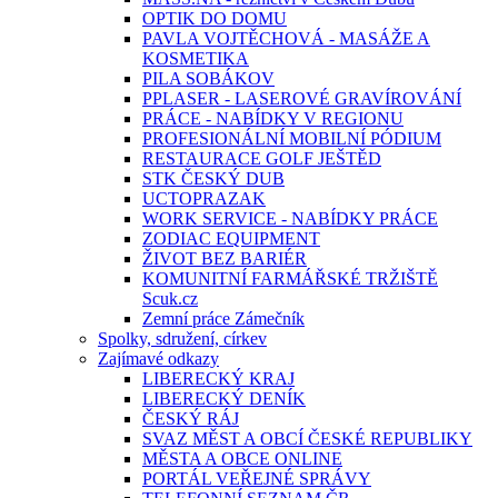
OPTIK DO DOMU
PAVLA VOJTĚCHOVÁ - MASÁŽE A
KOSMETIKA
PILA SOBÁKOV
PPLASER - LASEROVÉ GRAVÍROVÁNÍ
PRÁCE - NABÍDKY V REGIONU
PROFESIONÁLNÍ MOBILNÍ PÓDIUM
RESTAURACE GOLF JEŠTĚD
STK ČESKÝ DUB
UCTOPRAZAK
WORK SERVICE - NABÍDKY PRÁCE
ZODIAC EQUIPMENT
ŽIVOT BEZ BARIÉR
KOMUNITNÍ FARMÁŘSKÉ TRŽIŠTĚ
Scuk.cz
Zemní práce Zámečník
Spolky, sdružení, církev
Zajímavé odkazy
LIBERECKÝ KRAJ
LIBERECKÝ DENÍK
ČESKÝ RÁJ
SVAZ MĚST A OBCÍ ČESKÉ REPUBLIKY
MĚSTA A OBCE ONLINE
PORTÁL VEŘEJNÉ SPRÁVY