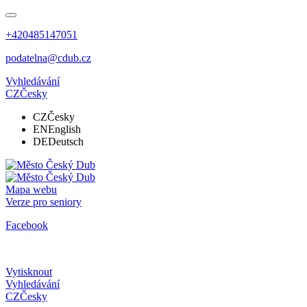
+420485147051
podatelna@cdub.cz
Vyhledávání
CZ
Česky
CZ
Česky
EN
English
DE
Deutsch
Mapa webu
Verze pro seniory
Facebook
Vytisknout
Vyhledávání
CZ
Česky