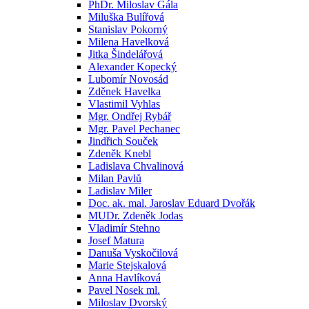
PhDr. Miloslav Gála
Miluška Bulířová
Stanislav Pokorný
Milena Havelková
Jitka Šindelářová
Alexander Kopecký
Lubomír Novosád
Zděnek Havelka
Vlastimil Vyhlas
Mgr. Ondřej Rybář
Mgr. Pavel Pechanec
Jindřich Souček
Zdeněk Knebl
Ladislava Chvalinová
Milan Pavlů
Ladislav Miler
Doc. ak. mal. Jaroslav Eduard Dvořák
MUDr. Zdeněk Jodas
Vladimír Stehno
Josef Matura
Danuša Vyskočilová
Marie Stejskalová
Anna Havlíková
Pavel Nosek ml.
Miloslav Dvorský