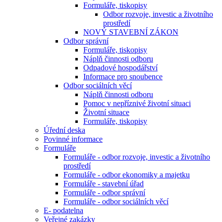
Formuláře, tiskopisy
Odbor rozvoje, investic a životního
prostředí
NOVÝ STAVEBNÍ ZÁKON
Odbor správní
Formuláře, tiskopisy
Náplň činnosti odboru
Odpadové hospodářství
Informace pro snoubence
Odbor sociálních věcí
Náplň činnosti odboru
Pomoc v nepříznivé životní situaci
Životní situace
Formuláře, tiskopisy
Úřední deska
Povinné informace
Formuláře
Formuláře - odbor rozvoje, investic a životního
prostředí
Formuláře - odbor ekonomiky a majetku
Formuláře - stavební úřad
Formuláře - odbor správní
Formuláře - odbor sociálních věcí
E- podatelna
Veřejné zakázky