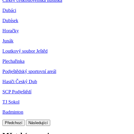
Církev československá husitská
Dubáci
Dubísek
Horačky
Junák
Loutkový soubor Ještěd
Plechařinka
Podještědský sportovní areál
Hasiči Český Dub
SCP Podještědí
TJ Sokol
Badminton
Předchozí
Následující