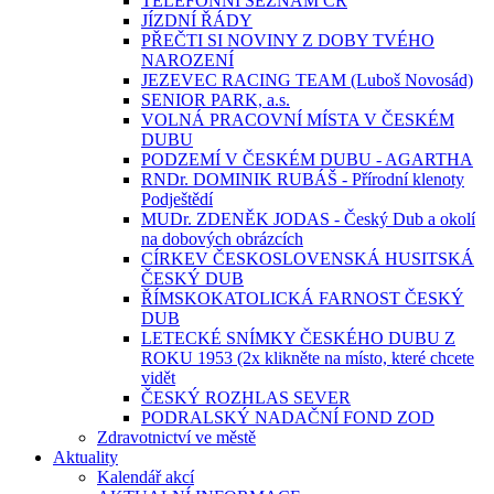
TELEFONNÍ SEZNAM ČR
JÍZDNÍ ŘÁDY
PŘEČTI SI NOVINY Z DOBY TVÉHO
NAROZENÍ
JEZEVEC RACING TEAM (Luboš Novosád)
SENIOR PARK, a.s.
VOLNÁ PRACOVNÍ MÍSTA V ČESKÉM
DUBU
PODZEMÍ V ČESKÉM DUBU - AGARTHA
RNDr. DOMINIK RUBÁŠ - Přírodní klenoty
Podještědí
MUDr. ZDENĚK JODAS - Český Dub a okolí
na dobových obrázcích
CÍRKEV ČESKOSLOVENSKÁ HUSITSKÁ
ČESKÝ DUB
ŘÍMSKOKATOLICKÁ FARNOST ČESKÝ
DUB
LETECKÉ SNÍMKY ČESKÉHO DUBU Z
ROKU 1953 (2x klikněte na místo, které chcete
vidět
ČESKÝ ROZHLAS SEVER
PODRALSKÝ NADAČNÍ FOND ZOD
Zdravotnictví ve městě
Aktuality
Kalendář akcí