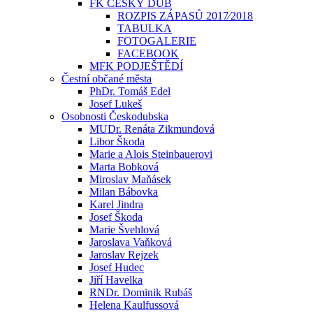
FK ČESKÝ DUB
ROZPIS ZÁPASŮ 2017⁄2018
TABULKA
FOTOGALERIE
FACEBOOK
MFK PODJEŠTĚDÍ
Čestní občané města
PhDr. Tomáš Edel
Josef Lukeš
Osobnosti Českodubska
MUDr. Renáta Zikmundová
Libor Škoda
Marie a Alois Steinbauerovi
Marta Bobková
Miroslav Maňásek
Milan Bábovka
Karel Jindra
Josef Škoda
Marie Švehlová
Jaroslava Vaňková
Jaroslav Rejzek
Josef Hudec
Jiří Havelka
RNDr. Dominik Rubáš
Helena Kaulfussová