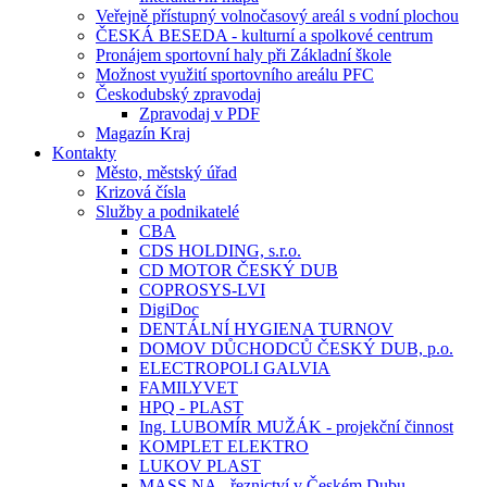
Veřejně přístupný volnočasový areál s vodní plochou
ČESKÁ BESEDA - kulturní a spolkové centrum
Pronájem sportovní haly při Základní škole
Možnost využití sportovního areálu PFC
Českodubský zpravodaj
Zpravodaj v PDF
Magazín Kraj
Kontakty
Město, městský úřad
Krizová čísla
Služby a podnikatelé
CBA
CDS HOLDING, s.r.o.
CD MOTOR ČESKÝ DUB
COPROSYS-LVI
DigiDoc
DENTÁLNÍ HYGIENA TURNOV
DOMOV DŮCHODCŮ ČESKÝ DUB, p.o.
ELECTROPOLI GALVIA
FAMILYVET
HPQ - PLAST
Ing. LUBOMÍR MUŽÁK - projekční činnost
KOMPLET ELEKTRO
LUKOV PLAST
MASS.NA - řeznictví v Českém Dubu