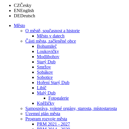
CZ
Česky
EN
English
DE
Deutsch
Město
O městě, současnost a historie
Město v datech
Části města, začleněné obce
Bohumileč
Loukovičky
Modlibohov
Starý Dub
Smržov
Sobákov
Sobotice
Hoření Starý Dub
Libíč
Malý Dub
Fotogalerie
Kněžičky
Samospráva, volené orgány, starosta, místostarosta
Územní plán města
Program rozvoje města
PRM 2021 - 2027