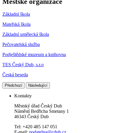
Městské organizace
Základní škola
Mateřská škola
Základní umělecká škola
Pečovatelská služba
Podještědské muzeum a knihovna
TES Český Dub, s.r.o
Česká beseda
Předchozí
Následující
Kontakty
Městský úřad Český Dub
Náměstí Bedřicha Smetany 1
46343 Český Dub
Tel: +420 485 147 051
E-mail:
podatelna@cdub.cz