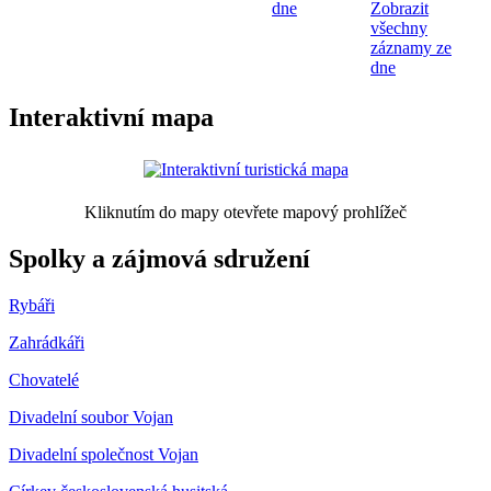
dne
Zobrazit
všechny
záznamy ze
dne
Interaktivní mapa
Kliknutím do mapy otevřete mapový prohlížeč
Spolky a zájmová sdružení
Rybáři
Zahrádkáři
Chovatelé
Divadelní soubor Vojan
Divadelní společnost Vojan