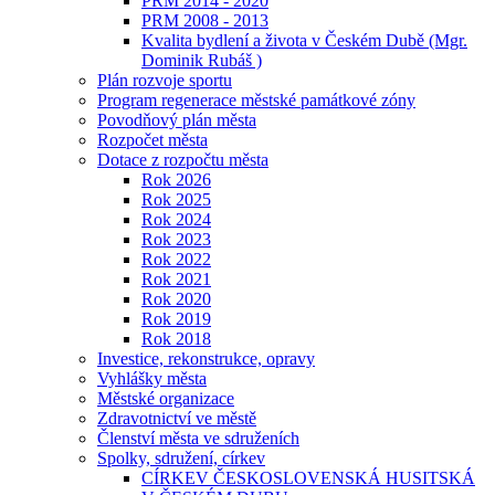
PRM 2014 - 2020
PRM 2008 - 2013
Kvalita bydlení a života v Českém Dubě (Mgr.
Dominik Rubáš )
Plán rozvoje sportu
Program regenerace městské památkové zóny
Povodňový plán města
Rozpočet města
Dotace z rozpočtu města
Rok 2026
Rok 2025
Rok 2024
Rok 2023
Rok 2022
Rok 2021
Rok 2020
Rok 2019
Rok 2018
Investice, rekonstrukce, opravy
Vyhlášky města
Městské organizace
Zdravotnictví ve městě
Členství města ve sdruženích
Spolky, sdružení, církev
CÍRKEV ČESKOSLOVENSKÁ HUSITSKÁ