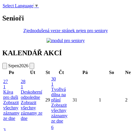
Select Language
▼
Senioři
Zjednodušená verze stránek nejen pro seniory
KALENDÁŘ AKCÍ
Srpen
2026
Po
Út
St
Čt
Pá
So
Ne
30
27
28
1
1
1
Tvořivá
Káva
Deskoherní
dílna na
pro duši
odpoledne
29
přání
31
1
2
Zobrazit
Zobrazit
Zobrazit
všechny
všechny
všechny
záznamy
záznamy ze
záznamy
ze dne
dne
ze dne
6
3