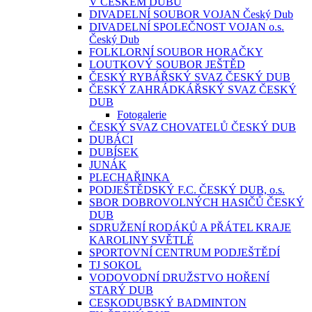
V ČESKÉM DUBU
DIVADELNÍ SOUBOR VOJAN Český Dub
DIVADELNÍ SPOLEČNOST VOJAN o.s.
Český Dub
FOLKLORNÍ SOUBOR HORAČKY
LOUTKOVÝ SOUBOR JEŠTĚD
ČESKÝ RYBÁŘSKÝ SVAZ ČESKÝ DUB
ČESKÝ ZAHRÁDKÁŘSKÝ SVAZ ČESKÝ
DUB
Fotogalerie
ČESKÝ SVAZ CHOVATELŮ ČESKÝ DUB
DUBÁCI
DUBÍSEK
JUNÁK
PLECHAŘINKA
PODJEŠTĚDSKÝ F.C. ČESKÝ DUB, o.s.
SBOR DOBROVOLNÝCH HASIČŮ ČESKÝ
DUB
SDRUŽENÍ RODÁKŮ A PŘÁTEL KRAJE
KAROLINY SVĚTLÉ
SPORTOVNÍ CENTRUM PODJEŠTĚDÍ
TJ SOKOL
VODOVODNÍ DRUŽSTVO HOŘENÍ
STARÝ DUB
CESKODUBSKÝ BADMINTON