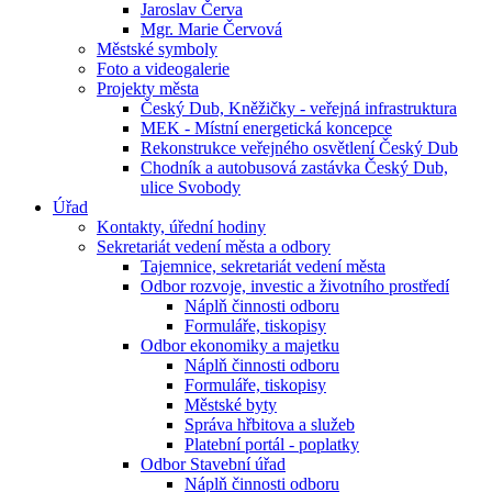
Jaroslav Červa
Mgr. Marie Červová
Městské symboly
Foto a videogalerie
Projekty města
Český Dub, Kněžičky - veřejná infrastruktura
MEK - Místní energetická koncepce
Rekonstrukce veřejného osvětlení Český Dub
Chodník a autobusová zastávka Český Dub,
ulice Svobody
Úřad
Kontakty, úřední hodiny
Sekretariát vedení města a odbory
Tajemnice, sekretariát vedení města
Odbor rozvoje, investic a životního prostředí
Náplň činnosti odboru
Formuláře, tiskopisy
Odbor ekonomiky a majetku
Náplň činnosti odboru
Formuláře, tiskopisy
Městské byty
Správa hřbitova a služeb
Platební portál - poplatky
Odbor Stavební úřad
Náplň činnosti odboru