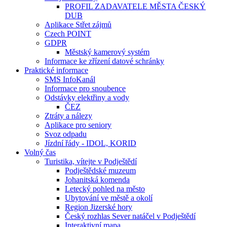
PROFIL ZADAVATELE MĚSTA ČESKÝ
DUB
Aplikace Střet zájmů
Czech POINT
GDPR
Městský kamerový systém
Informace ke zřízení datové schránky
Praktické informace
SMS InfoKanál
Informace pro snoubence
Odstávky elektřiny a vody
ČEZ
Ztráty a nálezy
Aplikace pro seniory
Svoz odpadu
Jízdní řády - IDOL, KORID
Volný čas
Turistika, vítejte v Podještědí
Podještědské muzeum
Johanitská komenda
Letecký pohled na město
Ubytování ve městě a okolí
Region Jizerské hory
Český rozhlas Sever natáčel v Podještědí
Interaktivní mapa