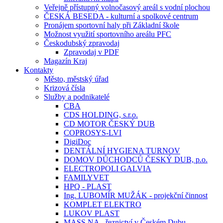
Veřejně přístupný volnočasový areál s vodní plochou
ČESKÁ BESEDA - kulturní a spolkové centrum
Pronájem sportovní haly při Základní škole
Možnost využití sportovního areálu PFC
Českodubský zpravodaj
Zpravodaj v PDF
Magazín Kraj
Kontakty
Město, městský úřad
Krizová čísla
Služby a podnikatelé
CBA
CDS HOLDING, s.r.o.
CD MOTOR ČESKÝ DUB
COPROSYS-LVI
DigiDoc
DENTÁLNÍ HYGIENA TURNOV
DOMOV DŮCHODCŮ ČESKÝ DUB, p.o.
ELECTROPOLI GALVIA
FAMILYVET
HPQ - PLAST
Ing. LUBOMÍR MUŽÁK - projekční činnost
KOMPLET ELEKTRO
LUKOV PLAST
MASS.NA - řeznictví v Českém Dubu