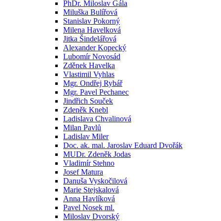
PhDr. Miloslav Gála
Miluška Bulířová
Stanislav Pokorný
Milena Havelková
Jitka Šindelářová
Alexander Kopecký
Lubomír Novosád
Zděnek Havelka
Vlastimil Vyhlas
Mgr. Ondřej Rybář
Mgr. Pavel Pechanec
Jindřich Souček
Zdeněk Knebl
Ladislava Chvalinová
Milan Pavlů
Ladislav Miler
Doc. ak. mal. Jaroslav Eduard Dvořák
MUDr. Zdeněk Jodas
Vladimír Stehno
Josef Matura
Danuša Vyskočilová
Marie Stejskalová
Anna Havlíková
Pavel Nosek ml.
Miloslav Dvorský