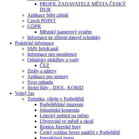
PROFIL ZADAVATELE MĚSTA ČESKÝ
DUB
Aplikace Střet zájmů
Czech POINT
GDPR
Městský kamerový systém
Informace ke zřízení datové schránky
Praktické informace
SMS InfoKanál
Informace pro snoubence
Odstávky elektřiny a vody
ČEZ
Ztráty a nálezy
Aplikace pro seniory
Svoz odpadu
Jízdní řády - IDOL, KORID
Volný čas
Turistika, vítejte v Podještědí
Podještědské muzeum
Johanitská komenda
Letecký pohled na město
Ubytování ve městě a okolí
Region Jizerské hory
Český rozhlas Sever natáčel v Podještědí
Interaktivní mapa