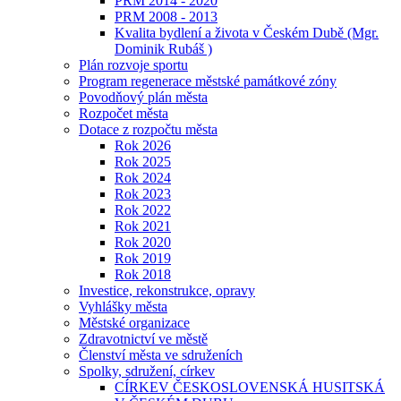
PRM 2014 - 2020
PRM 2008 - 2013
Kvalita bydlení a života v Českém Dubě (Mgr.
Dominik Rubáš )
Plán rozvoje sportu
Program regenerace městské památkové zóny
Povodňový plán města
Rozpočet města
Dotace z rozpočtu města
Rok 2026
Rok 2025
Rok 2024
Rok 2023
Rok 2022
Rok 2021
Rok 2020
Rok 2019
Rok 2018
Investice, rekonstrukce, opravy
Vyhlášky města
Městské organizace
Zdravotnictví ve městě
Členství města ve sdruženích
Spolky, sdružení, církev
CÍRKEV ČESKOSLOVENSKÁ HUSITSKÁ