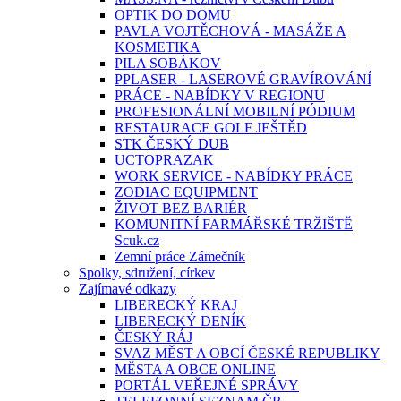
OPTIK DO DOMU
PAVLA VOJTĚCHOVÁ - MASÁŽE A
KOSMETIKA
PILA SOBÁKOV
PPLASER - LASEROVÉ GRAVÍROVÁNÍ
PRÁCE - NABÍDKY V REGIONU
PROFESIONÁLNÍ MOBILNÍ PÓDIUM
RESTAURACE GOLF JEŠTĚD
STK ČESKÝ DUB
UCTOPRAZAK
WORK SERVICE - NABÍDKY PRÁCE
ZODIAC EQUIPMENT
ŽIVOT BEZ BARIÉR
KOMUNITNÍ FARMÁŘSKÉ TRŽIŠTĚ
Scuk.cz
Zemní práce Zámečník
Spolky, sdružení, církev
Zajímavé odkazy
LIBERECKÝ KRAJ
LIBERECKÝ DENÍK
ČESKÝ RÁJ
SVAZ MĚST A OBCÍ ČESKÉ REPUBLIKY
MĚSTA A OBCE ONLINE
PORTÁL VEŘEJNÉ SPRÁVY