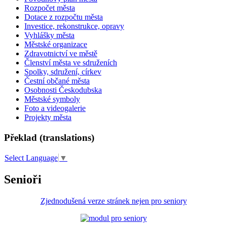
Rozpočet města
Dotace z rozpočtu města
Investice, rekonstrukce, opravy
Vyhlášky města
Městské organizace
Zdravotnictví ve městě
Členství města ve sdruženích
Spolky, sdružení, církev
Čestní občané města
Osobnosti Českodubska
Městské symboly
Foto a videogalerie
Projekty města
Překlad (translations)
Select Language
▼
Senioři
Zjednodušená verze stránek nejen pro seniory