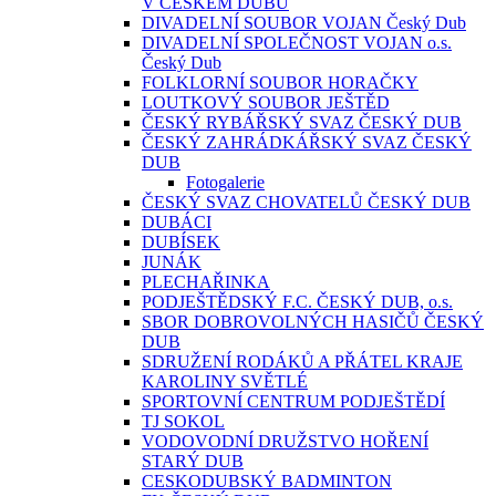
V ČESKÉM DUBU
DIVADELNÍ SOUBOR VOJAN Český Dub
DIVADELNÍ SPOLEČNOST VOJAN o.s.
Český Dub
FOLKLORNÍ SOUBOR HORAČKY
LOUTKOVÝ SOUBOR JEŠTĚD
ČESKÝ RYBÁŘSKÝ SVAZ ČESKÝ DUB
ČESKÝ ZAHRÁDKÁŘSKÝ SVAZ ČESKÝ
DUB
Fotogalerie
ČESKÝ SVAZ CHOVATELŮ ČESKÝ DUB
DUBÁCI
DUBÍSEK
JUNÁK
PLECHAŘINKA
PODJEŠTĚDSKÝ F.C. ČESKÝ DUB, o.s.
SBOR DOBROVOLNÝCH HASIČŮ ČESKÝ
DUB
SDRUŽENÍ RODÁKŮ A PŘÁTEL KRAJE
KAROLINY SVĚTLÉ
SPORTOVNÍ CENTRUM PODJEŠTĚDÍ
TJ SOKOL
VODOVODNÍ DRUŽSTVO HOŘENÍ
STARÝ DUB
CESKODUBSKÝ BADMINTON