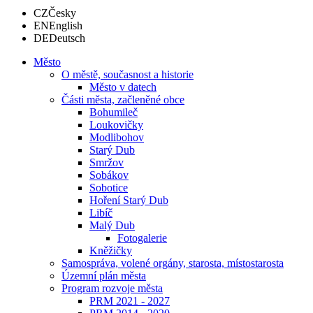
CZ
Česky
EN
English
DE
Deutsch
Město
O městě, současnost a historie
Město v datech
Části města, začleněné obce
Bohumileč
Loukovičky
Modlibohov
Starý Dub
Smržov
Sobákov
Sobotice
Hoření Starý Dub
Libíč
Malý Dub
Fotogalerie
Kněžičky
Samospráva, volené orgány, starosta, místostarosta
Územní plán města
Program rozvoje města
PRM 2021 - 2027