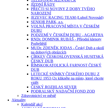
TELEFONNÍ SEZNAM ČR
JÍZDNÍ ŘÁDY
PŘEČTI SI NOVINY Z DOBY TVÉHO
NAROZENÍ
JEZEVEC RACING TEAM (Luboš Novosád)
SENIOR PARK, a.s.
VOLNÁ PRACOVNÍ MÍSTA V ČESKÉM
DUBU
PODZEMÍ V ČESKÉM DUBU - AGARTHA
RNDr. DOMINIK RUBÁŠ - Přírodní klenoty
Podještědí
MUDr. ZDENĚK JODAS - Český Dub a okolí
na dobových obrázcích
CÍRKEV ČESKOSLOVENSKÁ HUSITSKÁ
ČESKÝ DUB
ŘÍMSKOKATOLICKÁ FARNOST ČESKÝ
DUB
LETECKÉ SNÍMKY ČESKÉHO DUBU Z
ROKU 1953 (2x klikněte na místo, které chcete
vidět
ČESKÝ ROZHLAS SEVER
PODRALSKÝ NADAČNÍ FOND ZOD
Zdravotnictví ve městě
Aktuality
Kalendář akcí