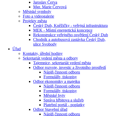
Jaroslav Červa
Mgr. Marie Červová
Městské symboly
Foto a videogalerie
Projekty města
Český Dub, Kněžičky - veřejná infrastruktura
MEK - Místní energetická koncepce
Rekonstrukce veřejného osvětlení Český Dub
Chodník a autobusová zastávka Český Dub,
ulice Svobody
Úřad
Kontakty, úřední hodiny
Sekretariát vedení města a odbory
Tajemnice, sekretariát vedení města
Odbor rozvoje, investic a životního prostředí
Náplň činnosti odboru
Formuláře, tiskopisy
Odbor ekonomiky a majetku
Náplň činnosti odboru
Formuláře, tiskopisy
Městské byty
Správa hřbitova a služeb
Platební portál - poplatky
Odbor Stavební úřad
Náplň činnosti odboru