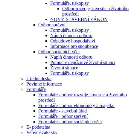
Formuláře, tiskopisy
Odbor rozvoje, investic a životního
prostředí
NOVÝ STAVEBNÍ ZÁKON
Odbor správní
Formuláře, tiskopisy
Náplň činnosti odboru
Odpadové hospodářství
Informace pro snoubence
Odbor sociálních věcí
Náplň činnosti odboru
Pomoc v nepříznivé životní situaci
Životní situace
Formuláře, tiskopisy
Úřední deska
Povinné informace
Formuláře
Formuláře - odbor rozvoje, investic a životního
prostředí
Formuláře - odbor ekonomiky a majetku
Formuláře - stavební úřad
Formuláře - odbor správní
Formuláře - odbor sociálních věcí
E- podatelna
Veřejné zakázky