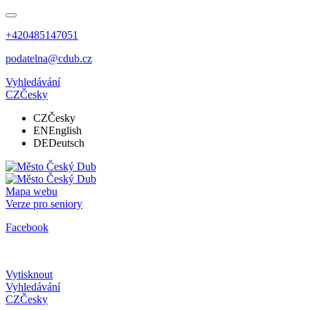
+420485147051
podatelna@cdub.cz
Vyhledávání
CZ
Česky
CZ
Česky
EN
English
DE
Deutsch
Mapa webu
Verze pro seniory
Facebook
Vytisknout
Vyhledávání
CZ
Česky