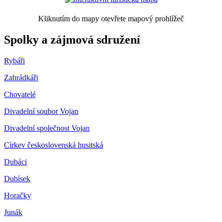
Kliknutím do mapy otevřete mapový prohlížeč
Spolky a zájmová sdružení
Rybáři
Zahrádkáři
Chovatelé
Divadelní soubor Vojan
Divadelní společnost Vojan
Církev československá husitská
Dubáci
Dubísek
Horačky
Junák