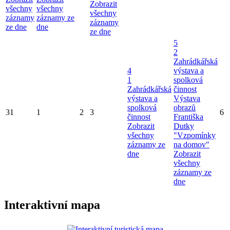
Zobrazit
všechny
všechny
všechny
záznamy
záznamy ze
záznamy
ze dne
dne
ze dne
5
2
Zahrádkářská
4
výstava a
1
spolková
Zahrádkářská
činnost
výstava a
Výstava
spolková
obrazů
31
1
2
3
6
činnost
Františka
Zobrazit
Dutky
všechny
"Vzpomínky
záznamy ze
na domov"
dne
Zobrazit
všechny
záznamy ze
dne
Interaktivní mapa