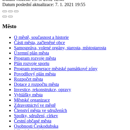
Datum poslední aktualizace:
7. 1. 2021 19:55
Město
O městě, současnost a historie
Části města, začleněné obce
Samospráva, volené orgány, starosta, místostarosta
Územní plán města
Program rozvoje města
Plán rozvoje sportu
Program regenerace městské památkové zóny
Povodňový plán města
Rozpočet města
Dotace z rozpočtu města
Investice, rekonstrukce, opravy
Vyhlášky města
Městské organizace
Zdravotnictví ve městě
Členství města ve sdruženích
Spolky, sdružení, církev
Čestní občané města
Osobnosti Českodubska