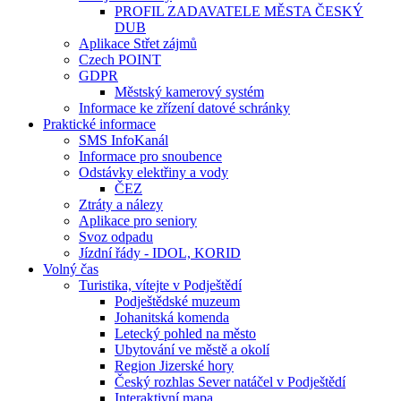
PROFIL ZADAVATELE MĚSTA ČESKÝ
DUB
Aplikace Střet zájmů
Czech POINT
GDPR
Městský kamerový systém
Informace ke zřízení datové schránky
Praktické informace
SMS InfoKanál
Informace pro snoubence
Odstávky elektřiny a vody
ČEZ
Ztráty a nálezy
Aplikace pro seniory
Svoz odpadu
Jízdní řády - IDOL, KORID
Volný čas
Turistika, vítejte v Podještědí
Podještědské muzeum
Johanitská komenda
Letecký pohled na město
Ubytování ve městě a okolí
Region Jizerské hory
Český rozhlas Sever natáčel v Podještědí
Interaktivní mapa