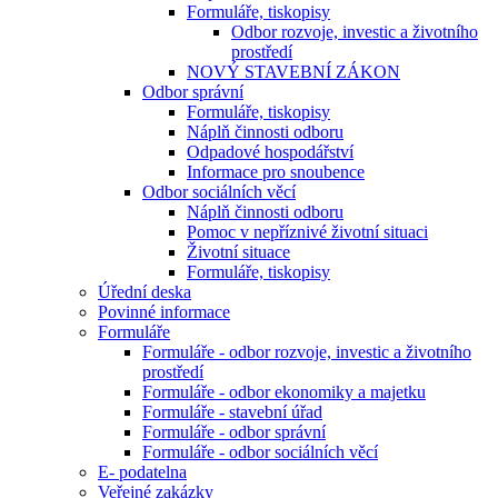
Formuláře, tiskopisy
Odbor rozvoje, investic a životního
prostředí
NOVÝ STAVEBNÍ ZÁKON
Odbor správní
Formuláře, tiskopisy
Náplň činnosti odboru
Odpadové hospodářství
Informace pro snoubence
Odbor sociálních věcí
Náplň činnosti odboru
Pomoc v nepříznivé životní situaci
Životní situace
Formuláře, tiskopisy
Úřední deska
Povinné informace
Formuláře
Formuláře - odbor rozvoje, investic a životního
prostředí
Formuláře - odbor ekonomiky a majetku
Formuláře - stavební úřad
Formuláře - odbor správní
Formuláře - odbor sociálních věcí
E- podatelna
Veřejné zakázky