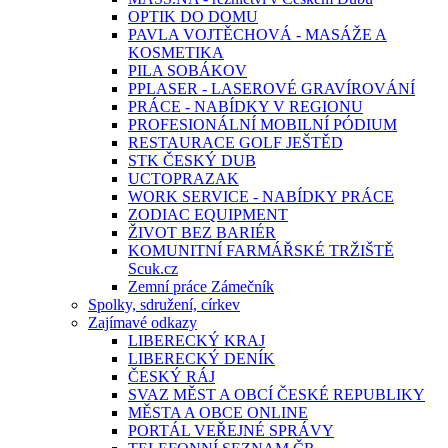
OPTIK DO DOMU
PAVLA VOJTĚCHOVÁ - MASÁŽE A
KOSMETIKA
PILA SOBÁKOV
PPLASER - LASEROVÉ GRAVÍROVÁNÍ
PRÁCE - NABÍDKY V REGIONU
PROFESIONÁLNÍ MOBILNÍ PÓDIUM
RESTAURACE GOLF JEŠTĚD
STK ČESKÝ DUB
UCTOPRAZAK
WORK SERVICE - NABÍDKY PRÁCE
ZODIAC EQUIPMENT
ŽIVOT BEZ BARIÉR
KOMUNITNÍ FARMÁŘSKÉ TRŽIŠTĚ
Scuk.cz
Zemní práce Zámečník
Spolky, sdružení, církev
Zajímavé odkazy
LIBERECKÝ KRAJ
LIBERECKÝ DENÍK
ČESKÝ RÁJ
SVAZ MĚST A OBCÍ ČESKÉ REPUBLIKY
MĚSTA A OBCE ONLINE
PORTÁL VEŘEJNÉ SPRÁVY