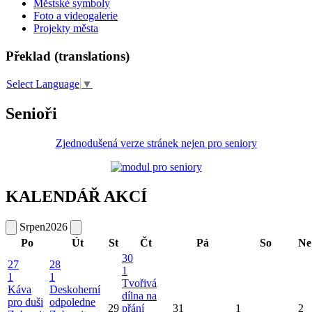
Městské symboly
Foto a videogalerie
Projekty města
Překlad (translations)
Select Language
▼
Senioři
Zjednodušená verze stránek nejen pro seniory
KALENDÁŘ AKCÍ
Srpen
2026
Po
Út
St
Čt
Pá
So
Ne
30
27
28
1
1
1
Tvořivá
Káva
Deskoherní
dílna na
pro duši
odpoledne
29
přání
31
1
2