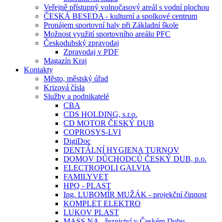
Veřejně přístupný volnočasový areál s vodní plochou
ČESKÁ BESEDA - kulturní a spolkové centrum
Pronájem sportovní haly při Základní škole
Možnost využití sportovního areálu PFC
Českodubský zpravodaj
Zpravodaj v PDF
Magazín Kraj
Kontakty
Město, městský úřad
Krizová čísla
Služby a podnikatelé
CBA
CDS HOLDING, s.r.o.
CD MOTOR ČESKÝ DUB
COPROSYS-LVI
DigiDoc
DENTÁLNÍ HYGIENA TURNOV
DOMOV DŮCHODCŮ ČESKÝ DUB, p.o.
ELECTROPOLI GALVIA
FAMILYVET
HPQ - PLAST
Ing. LUBOMÍR MUŽÁK - projekční činnost
KOMPLET ELEKTRO
LUKOV PLAST
MASS.NA - řeznictví v Českém Dubu