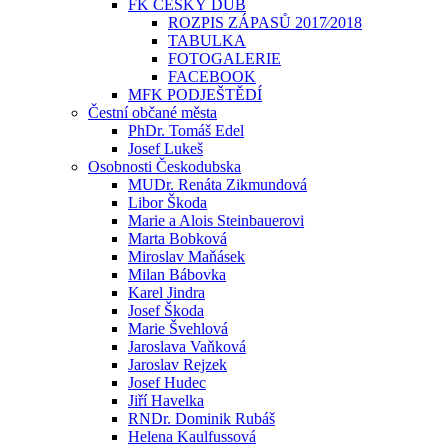
FK ČESKÝ DUB
ROZPIS ZÁPASŮ 2017⁄2018
TABULKA
FOTOGALERIE
FACEBOOK
MFK PODJEŠTĚDÍ
Čestní občané města
PhDr. Tomáš Edel
Josef Lukeš
Osobnosti Českodubska
MUDr. Renáta Zikmundová
Libor Škoda
Marie a Alois Steinbauerovi
Marta Bobková
Miroslav Maňásek
Milan Bábovka
Karel Jindra
Josef Škoda
Marie Švehlová
Jaroslava Vaňková
Jaroslav Rejzek
Josef Hudec
Jiří Havelka
RNDr. Dominik Rubáš
Helena Kaulfussová