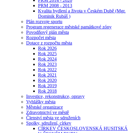
PRM 2014 - 2020
PRM 2008 - 2013
Kvalita bydlení a života v Českém Dubě (Mgr.
Dominik Rubáš )
Plán rozvoje sportu
Program regenerace městské památkové zóny
Povodňový plán města
Rozpočet města
Dotace z rozpočtu města
Rok 2026
Rok 2025
Rok 2024
Rok 2023
Rok 2022
Rok 2021
Rok 2020
Rok 2019
Rok 2018
Investice, rekonstrukce, opravy
Vyhlášky města
Městské organizace
Zdravotnictví ve městě
Členství města ve sdruženích
Spolky, sdružení, církev
CÍRKEV ČESKOSLOVENSKÁ HUSITSKÁ