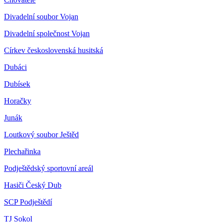
Divadelní soubor Vojan
Divadelní společnost Vojan
Církev československá husitská
Dubáci
Dubísek
Horačky
Junák
Loutkový soubor Ještěd
Plechařinka
Podještědský sportovní areál
Hasiči Český Dub
SCP Podještědí
TJ Sokol