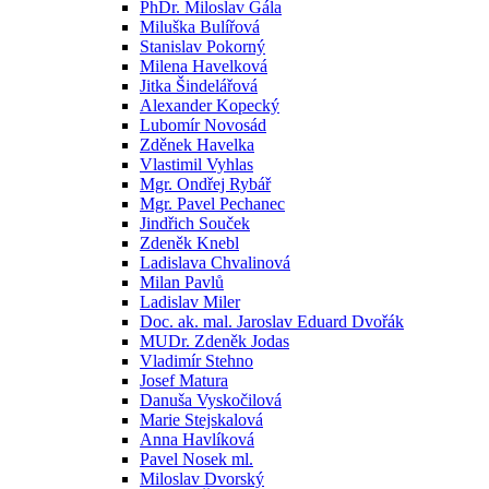
PhDr. Miloslav Gála
Miluška Bulířová
Stanislav Pokorný
Milena Havelková
Jitka Šindelářová
Alexander Kopecký
Lubomír Novosád
Zděnek Havelka
Vlastimil Vyhlas
Mgr. Ondřej Rybář
Mgr. Pavel Pechanec
Jindřich Souček
Zdeněk Knebl
Ladislava Chvalinová
Milan Pavlů
Ladislav Miler
Doc. ak. mal. Jaroslav Eduard Dvořák
MUDr. Zdeněk Jodas
Vladimír Stehno
Josef Matura
Danuša Vyskočilová
Marie Stejskalová
Anna Havlíková
Pavel Nosek ml.
Miloslav Dvorský