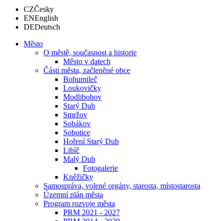
CZ
Česky
EN
English
DE
Deutsch
Město
O městě, současnost a historie
Město v datech
Části města, začleněné obce
Bohumileč
Loukovičky
Modlibohov
Starý Dub
Smržov
Sobákov
Sobotice
Hoření Starý Dub
Libíč
Malý Dub
Fotogalerie
Kněžičky
Samospráva, volené orgány, starosta, místostarosta
Územní plán města
Program rozvoje města
PRM 2021 - 2027