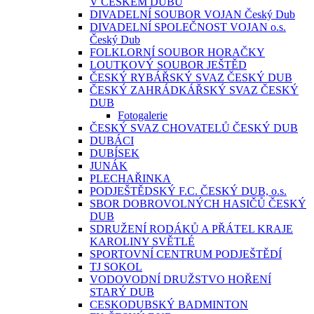
V ČESKÉM DUBU
DIVADELNÍ SOUBOR VOJAN Český Dub
DIVADELNÍ SPOLEČNOST VOJAN o.s.
Český Dub
FOLKLORNÍ SOUBOR HORAČKY
LOUTKOVÝ SOUBOR JEŠTĚD
ČESKÝ RYBÁŘSKÝ SVAZ ČESKÝ DUB
ČESKÝ ZAHRÁDKÁŘSKÝ SVAZ ČESKÝ
DUB
Fotogalerie
ČESKÝ SVAZ CHOVATELŮ ČESKÝ DUB
DUBÁCI
DUBÍSEK
JUNÁK
PLECHAŘINKA
PODJEŠTĚDSKÝ F.C. ČESKÝ DUB, o.s.
SBOR DOBROVOLNÝCH HASIČŮ ČESKÝ
DUB
SDRUŽENÍ RODÁKŮ A PŘÁTEL KRAJE
KAROLINY SVĚTLÉ
SPORTOVNÍ CENTRUM PODJEŠTĚDÍ
TJ SOKOL
VODOVODNÍ DRUŽSTVO HOŘENÍ
STARÝ DUB
CESKODUBSKÝ BADMINTON