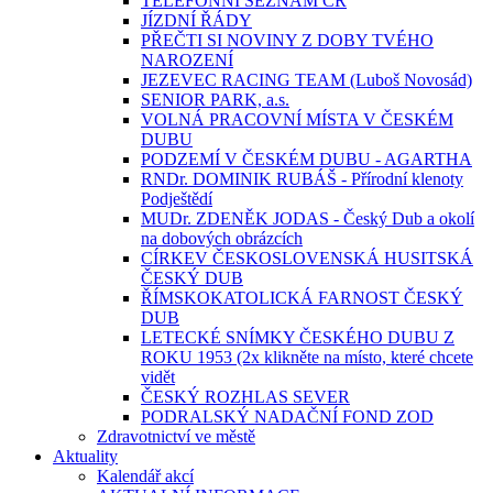
TELEFONNÍ SEZNAM ČR
JÍZDNÍ ŘÁDY
PŘEČTI SI NOVINY Z DOBY TVÉHO
NAROZENÍ
JEZEVEC RACING TEAM (Luboš Novosád)
SENIOR PARK, a.s.
VOLNÁ PRACOVNÍ MÍSTA V ČESKÉM
DUBU
PODZEMÍ V ČESKÉM DUBU - AGARTHA
RNDr. DOMINIK RUBÁŠ - Přírodní klenoty
Podještědí
MUDr. ZDENĚK JODAS - Český Dub a okolí
na dobových obrázcích
CÍRKEV ČESKOSLOVENSKÁ HUSITSKÁ
ČESKÝ DUB
ŘÍMSKOKATOLICKÁ FARNOST ČESKÝ
DUB
LETECKÉ SNÍMKY ČESKÉHO DUBU Z
ROKU 1953 (2x klikněte na místo, které chcete
vidět
ČESKÝ ROZHLAS SEVER
PODRALSKÝ NADAČNÍ FOND ZOD
Zdravotnictví ve městě
Aktuality
Kalendář akcí