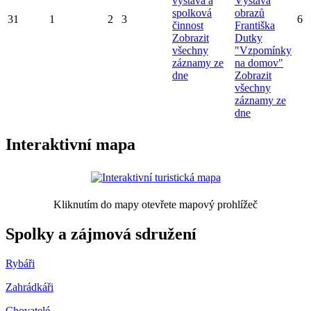
výstava a
Výstava
spolková
obrazů
31
1
2
3
6
činnost
Františka
Zobrazit
Dutky
všechny
"Vzpomínky
záznamy ze
na domov"
dne
Zobrazit
všechny
záznamy ze
dne
Interaktivní mapa
Kliknutím do mapy otevřete mapový prohlížeč
Spolky a zájmová sdružení
Rybáři
Zahrádkáři
Chovatelé