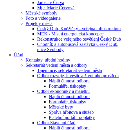
Jaroslav Červa
Mgr. Marie Červová
Městské symboly
Foto a videogalerie
Projekty města
Český Dub, Kněžičky - veřejná infrastruktura
MEK - Místní energetická koncepce
Rekonstrukce veřejného osvětlení Český Dub
Chodník a autobusová zastávka Český Dub,
ulice Svobody
Úřad
Kontakty, úřední hodiny
Sekretariát vedení města a odbory
Tajemnice, sekretariát vedení města
Odbor rozvoje, investic a životního prostředí
Náplň činnosti odboru
Formuláře, tiskopisy
Odbor ekonomiky a majetku
Náplň činnosti odboru
Formuláře, tiskopisy
Městské byty
Správa hřbitova a služeb
Platební portál - poplatky
Odbor Stavební úřad
Náplň činnosti odboru