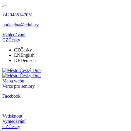
+420485147051
podatelna@cdub.cz
Vyhledávání
CZ
Česky
CZ
Česky
EN
English
DE
Deutsch
Mapa webu
Verze pro seniory
Facebook
Vytisknout
Vyhledávání
CZ
Česky