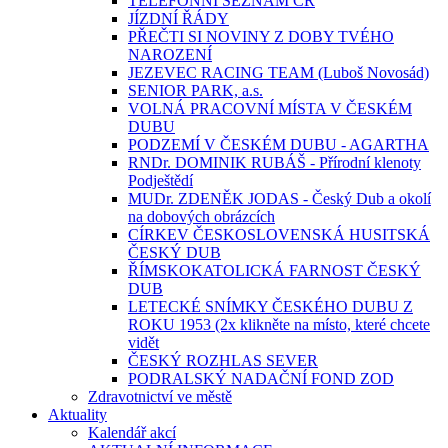
TELEFONNÍ SEZNAM ČR
JÍZDNÍ ŘÁDY
PŘEČTI SI NOVINY Z DOBY TVÉHO
NAROZENÍ
JEZEVEC RACING TEAM (Luboš Novosád)
SENIOR PARK, a.s.
VOLNÁ PRACOVNÍ MÍSTA V ČESKÉM
DUBU
PODZEMÍ V ČESKÉM DUBU - AGARTHA
RNDr. DOMINIK RUBÁŠ - Přírodní klenoty
Podještědí
MUDr. ZDENĚK JODAS - Český Dub a okolí
na dobových obrázcích
CÍRKEV ČESKOSLOVENSKÁ HUSITSKÁ
ČESKÝ DUB
ŘÍMSKOKATOLICKÁ FARNOST ČESKÝ
DUB
LETECKÉ SNÍMKY ČESKÉHO DUBU Z
ROKU 1953 (2x klikněte na místo, které chcete
vidět
ČESKÝ ROZHLAS SEVER
PODRALSKÝ NADAČNÍ FOND ZOD
Zdravotnictví ve městě
Aktuality
Kalendář akcí