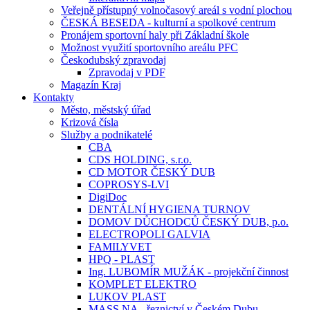
Veřejně přístupný volnočasový areál s vodní plochou
ČESKÁ BESEDA - kulturní a spolkové centrum
Pronájem sportovní haly při Základní škole
Možnost využití sportovního areálu PFC
Českodubský zpravodaj
Zpravodaj v PDF
Magazín Kraj
Kontakty
Město, městský úřad
Krizová čísla
Služby a podnikatelé
CBA
CDS HOLDING, s.r.o.
CD MOTOR ČESKÝ DUB
COPROSYS-LVI
DigiDoc
DENTÁLNÍ HYGIENA TURNOV
DOMOV DŮCHODCŮ ČESKÝ DUB, p.o.
ELECTROPOLI GALVIA
FAMILYVET
HPQ - PLAST
Ing. LUBOMÍR MUŽÁK - projekční činnost
KOMPLET ELEKTRO
LUKOV PLAST
MASS.NA - řeznictví v Českém Dubu