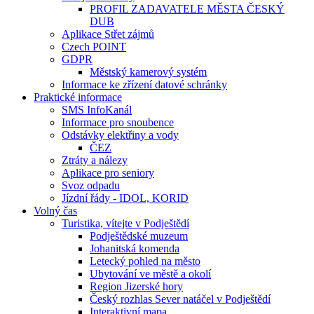
PROFIL ZADAVATELE MĚSTA ČESKÝ
DUB
Aplikace Střet zájmů
Czech POINT
GDPR
Městský kamerový systém
Informace ke zřízení datové schránky
Praktické informace
SMS InfoKanál
Informace pro snoubence
Odstávky elektřiny a vody
ČEZ
Ztráty a nálezy
Aplikace pro seniory
Svoz odpadu
Jízdní řády - IDOL, KORID
Volný čas
Turistika, vítejte v Podještědí
Podještědské muzeum
Johanitská komenda
Letecký pohled na město
Ubytování ve městě a okolí
Region Jizerské hory
Český rozhlas Sever natáčel v Podještědí
Interaktivní mapa