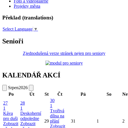
Foto a videogalerie
Projekty města
Překlad (translations)
Select Language
▼
Senioři
Zjednodušená verze stránek nejen pro seniory
KALENDÁŘ AKCÍ
Srpen
2026
Po
Út
St
Čt
Pá
So
Ne
30
27
28
1
1
1
Tvořivá
Káva
Deskoherní
dílna na
pro duši
odpoledne
29
přání
31
1
2
Zobrazit
Zobrazit
Zobrazit