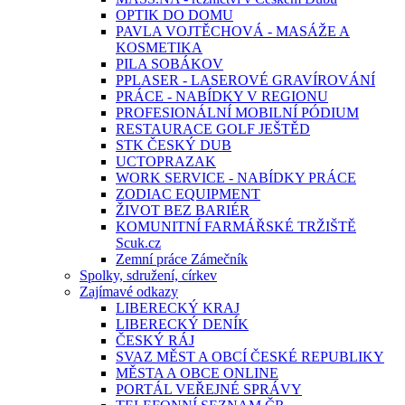
OPTIK DO DOMU
PAVLA VOJTĚCHOVÁ - MASÁŽE A
KOSMETIKA
PILA SOBÁKOV
PPLASER - LASEROVÉ GRAVÍROVÁNÍ
PRÁCE - NABÍDKY V REGIONU
PROFESIONÁLNÍ MOBILNÍ PÓDIUM
RESTAURACE GOLF JEŠTĚD
STK ČESKÝ DUB
UCTOPRAZAK
WORK SERVICE - NABÍDKY PRÁCE
ZODIAC EQUIPMENT
ŽIVOT BEZ BARIÉR
KOMUNITNÍ FARMÁŘSKÉ TRŽIŠTĚ
Scuk.cz
Zemní práce Zámečník
Spolky, sdružení, církev
Zajímavé odkazy
LIBERECKÝ KRAJ
LIBERECKÝ DENÍK
ČESKÝ RÁJ
SVAZ MĚST A OBCÍ ČESKÉ REPUBLIKY
MĚSTA A OBCE ONLINE
PORTÁL VEŘEJNÉ SPRÁVY