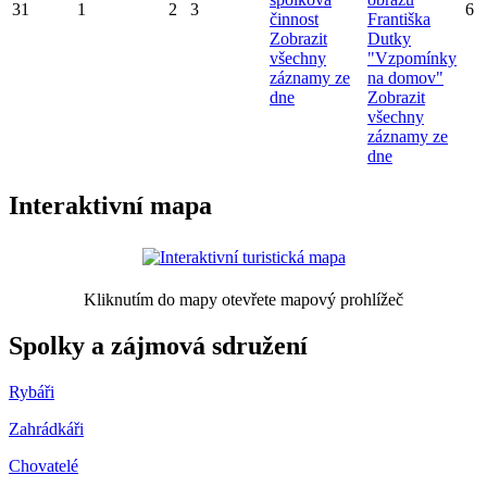
31
1
2
3
6
činnost
Františka
Zobrazit
Dutky
všechny
"Vzpomínky
záznamy ze
na domov"
dne
Zobrazit
všechny
záznamy ze
dne
Interaktivní mapa
Kliknutím do mapy otevřete mapový prohlížeč
Spolky a zájmová sdružení
Rybáři
Zahrádkáři
Chovatelé