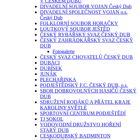
V ČESKÉM DUBU
DIVADELNÍ SOUBOR VOJAN Český Dub
DIVADELNÍ SPOLEČNOST VOJAN o.s.
Český Dub
FOLKLORNÍ SOUBOR HORAČKY
LOUTKOVÝ SOUBOR JEŠTĚD
ČESKÝ RYBÁŘSKÝ SVAZ ČESKÝ DUB
ČESKÝ ZAHRÁDKÁŘSKÝ SVAZ ČESKÝ
DUB
Fotogalerie
ČESKÝ SVAZ CHOVATELŮ ČESKÝ DUB
DUBÁCI
DUBÍSEK
JUNÁK
PLECHAŘINKA
PODJEŠTĚDSKÝ F.C. ČESKÝ DUB, o.s.
SBOR DOBROVOLNÝCH HASIČŮ ČESKÝ
DUB
SDRUŽENÍ RODÁKŮ A PŘÁTEL KRAJE
KAROLINY SVĚTLÉ
SPORTOVNÍ CENTRUM PODJEŠTĚDÍ
TJ SOKOL
VODOVODNÍ DRUŽSTVO HOŘENÍ
STARÝ DUB
CESKODUBSKÝ BADMINTON