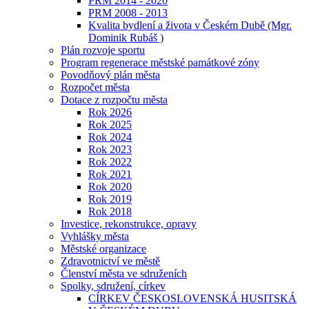
PRM 2014 - 2020
PRM 2008 - 2013
Kvalita bydlení a života v Českém Dubě (Mgr.
Dominik Rubáš )
Plán rozvoje sportu
Program regenerace městské památkové zóny
Povodňový plán města
Rozpočet města
Dotace z rozpočtu města
Rok 2026
Rok 2025
Rok 2024
Rok 2023
Rok 2022
Rok 2021
Rok 2020
Rok 2019
Rok 2018
Investice, rekonstrukce, opravy
Vyhlášky města
Městské organizace
Zdravotnictví ve městě
Členství města ve sdruženích
Spolky, sdružení, církev
CÍRKEV ČESKOSLOVENSKÁ HUSITSKÁ