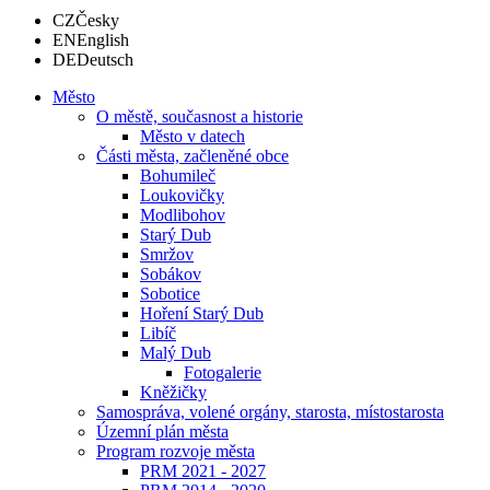
CZ
Česky
EN
English
DE
Deutsch
Město
O městě, současnost a historie
Město v datech
Části města, začleněné obce
Bohumileč
Loukovičky
Modlibohov
Starý Dub
Smržov
Sobákov
Sobotice
Hoření Starý Dub
Libíč
Malý Dub
Fotogalerie
Kněžičky
Samospráva, volené orgány, starosta, místostarosta
Územní plán města
Program rozvoje města
PRM 2021 - 2027