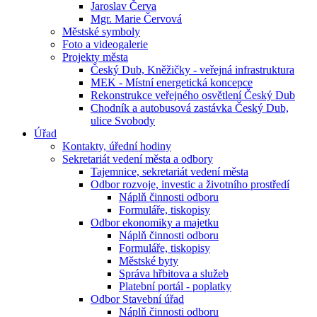
Jaroslav Červa
Mgr. Marie Červová
Městské symboly
Foto a videogalerie
Projekty města
Český Dub, Kněžičky - veřejná infrastruktura
MEK - Místní energetická koncepce
Rekonstrukce veřejného osvětlení Český Dub
Chodník a autobusová zastávka Český Dub,
ulice Svobody
Úřad
Kontakty, úřední hodiny
Sekretariát vedení města a odbory
Tajemnice, sekretariát vedení města
Odbor rozvoje, investic a životního prostředí
Náplň činnosti odboru
Formuláře, tiskopisy
Odbor ekonomiky a majetku
Náplň činnosti odboru
Formuláře, tiskopisy
Městské byty
Správa hřbitova a služeb
Platební portál - poplatky
Odbor Stavební úřad
Náplň činnosti odboru