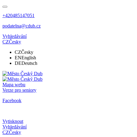
+420485147051
podatelna@cdub.cz
Vyhledávání
CZ
Česky
CZ
Česky
EN
English
DE
Deutsch
Mapa webu
Verze pro seniory
Facebook
Vytisknout
Vyhledávání
CZ
Česky