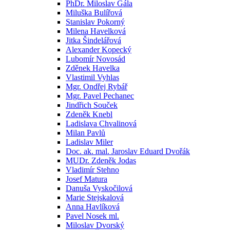
PhDr. Miloslav Gála
Miluška Bulířová
Stanislav Pokorný
Milena Havelková
Jitka Šindelářová
Alexander Kopecký
Lubomír Novosád
Zděnek Havelka
Vlastimil Vyhlas
Mgr. Ondřej Rybář
Mgr. Pavel Pechanec
Jindřich Souček
Zdeněk Knebl
Ladislava Chvalinová
Milan Pavlů
Ladislav Miler
Doc. ak. mal. Jaroslav Eduard Dvořák
MUDr. Zdeněk Jodas
Vladimír Stehno
Josef Matura
Danuša Vyskočilová
Marie Stejskalová
Anna Havlíková
Pavel Nosek ml.
Miloslav Dvorský