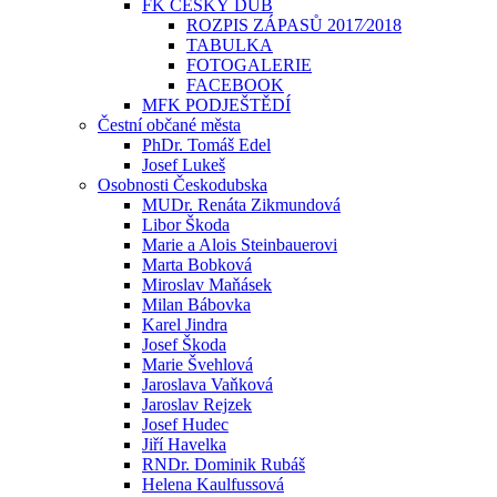
FK ČESKÝ DUB
ROZPIS ZÁPASŮ 2017⁄2018
TABULKA
FOTOGALERIE
FACEBOOK
MFK PODJEŠTĚDÍ
Čestní občané města
PhDr. Tomáš Edel
Josef Lukeš
Osobnosti Českodubska
MUDr. Renáta Zikmundová
Libor Škoda
Marie a Alois Steinbauerovi
Marta Bobková
Miroslav Maňásek
Milan Bábovka
Karel Jindra
Josef Škoda
Marie Švehlová
Jaroslava Vaňková
Jaroslav Rejzek
Josef Hudec
Jiří Havelka
RNDr. Dominik Rubáš
Helena Kaulfussová