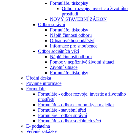
Formuláře, tiskopisy
Odbor rozvoje, investic a životního
prostředí
NOVÝ STAVEBNÍ ZÁKON
Odbor správní
Formuláře, tiskopisy
Náplň činnosti odboru
Odpadové hospodářství
Informace pro snoubence
Odbor sociálních věcí
Náplň činnosti odboru
Pomoc v nepříznivé životní situaci
Životní situace
Formuláře, tiskopisy
Úřední deska
Povinné informace
Formuláře
Formuláře - odbor rozvoje, investic a životního
prostředí
Formuláře - odbor ekonomiky a majetku
Formuláře - stavební úřad
Formuláře - odbor správní
Formuláře - odbor sociálních věcí
E- podatelna
Veřejné zakázky