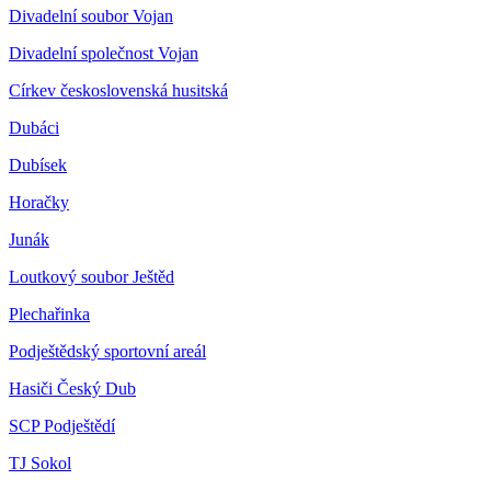
Divadelní soubor Vojan
Divadelní společnost Vojan
Církev československá husitská
Dubáci
Dubísek
Horačky
Junák
Loutkový soubor Ještěd
Plechařinka
Podještědský sportovní areál
Hasiči Český Dub
SCP Podještědí
TJ Sokol