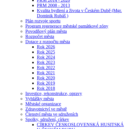
PRM 2014 - 2020
PRM 2008 - 2013
Kvalita bydlení a života v Českém Dubě (Mgr.
Dominik Rubáš )
Plán rozvoje sportu
Program regenerace městské památkové zóny
Povodňový plán města
Rozpočet města
Dotace z rozpočtu města
Rok 2026
Rok 2025
Rok 2024
Rok 2023
Rok 2022
Rok 2021
Rok 2020
Rok 2019
Rok 2018
Investice, rekonstrukce, opravy
Vyhlášky města
Městské organizace
Zdravotnictví ve městě
Členství města ve sdruženích
Spolky, sdružení, církev
CÍRKEV ČESKOSLOVENSKÁ HUSITSKÁ