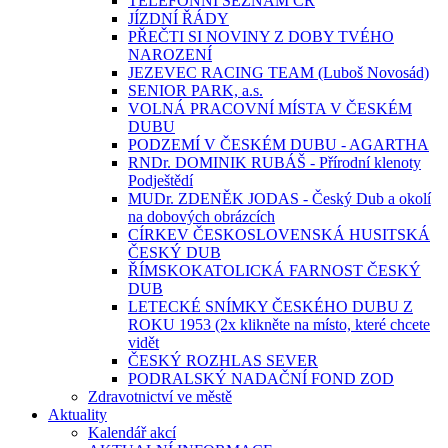
TELEFONNÍ SEZNAM ČR
JÍZDNÍ ŘÁDY
PŘEČTI SI NOVINY Z DOBY TVÉHO
NAROZENÍ
JEZEVEC RACING TEAM (Luboš Novosád)
SENIOR PARK, a.s.
VOLNÁ PRACOVNÍ MÍSTA V ČESKÉM
DUBU
PODZEMÍ V ČESKÉM DUBU - AGARTHA
RNDr. DOMINIK RUBÁŠ - Přírodní klenoty
Podještědí
MUDr. ZDENĚK JODAS - Český Dub a okolí
na dobových obrázcích
CÍRKEV ČESKOSLOVENSKÁ HUSITSKÁ
ČESKÝ DUB
ŘÍMSKOKATOLICKÁ FARNOST ČESKÝ
DUB
LETECKÉ SNÍMKY ČESKÉHO DUBU Z
ROKU 1953 (2x klikněte na místo, které chcete
vidět
ČESKÝ ROZHLAS SEVER
PODRALSKÝ NADAČNÍ FOND ZOD
Zdravotnictví ve městě
Aktuality
Kalendář akcí