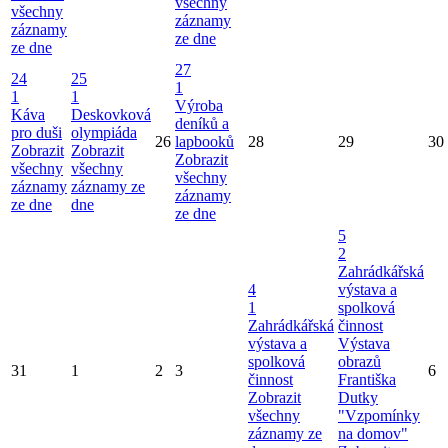
všechny
všechny
záznamy
záznamy
ze dne
ze dne
27
24
25
1
1
1
Výroba
Káva
Deskovková
deníků a
pro duši
olympiáda
26
lapbooků
28
29
30
Zobrazit
Zobrazit
Zobrazit
všechny
všechny
všechny
záznamy
záznamy ze
záznamy
ze dne
dne
ze dne
5
2
Zahrádkářská
4
výstava a
1
spolková
Zahrádkářská
činnost
výstava a
Výstava
spolková
obrazů
31
1
2
3
6
činnost
Františka
Zobrazit
Dutky
všechny
"Vzpomínky
záznamy ze
na domov"