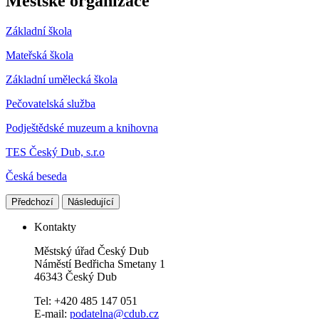
Městské organizace
Základní škola
Mateřská škola
Základní umělecká škola
Pečovatelská služba
Podještědské muzeum a knihovna
TES Český Dub, s.r.o
Česká beseda
Předchozí
Následující
Kontakty
Městský úřad Český Dub
Náměstí Bedřicha Smetany 1
46343 Český Dub
Tel: +420 485 147 051
E-mail:
podatelna@cdub.cz