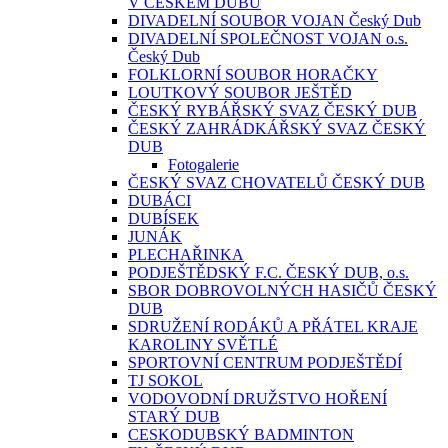
V ČESKÉM DUBU
DIVADELNÍ SOUBOR VOJAN Český Dub
DIVADELNÍ SPOLEČNOST VOJAN o.s.
Český Dub
FOLKLORNÍ SOUBOR HORAČKY
LOUTKOVÝ SOUBOR JEŠTĚD
ČESKÝ RYBÁŘSKÝ SVAZ ČESKÝ DUB
ČESKÝ ZAHRÁDKÁŘSKÝ SVAZ ČESKÝ
DUB
Fotogalerie
ČESKÝ SVAZ CHOVATELŮ ČESKÝ DUB
DUBÁCI
DUBÍSEK
JUNÁK
PLECHAŘINKA
PODJEŠTĚDSKÝ F.C. ČESKÝ DUB, o.s.
SBOR DOBROVOLNÝCH HASIČŮ ČESKÝ
DUB
SDRUŽENÍ RODÁKŮ A PŘÁTEL KRAJE
KAROLINY SVĚTLÉ
SPORTOVNÍ CENTRUM PODJEŠTĚDÍ
TJ SOKOL
VODOVODNÍ DRUŽSTVO HOŘENÍ
STARÝ DUB
CESKODUBSKÝ BADMINTON