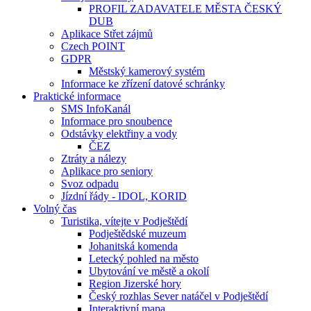
PROFIL ZADAVATELE MĚSTA ČESKÝ
DUB
Aplikace Střet zájmů
Czech POINT
GDPR
Městský kamerový systém
Informace ke zřízení datové schránky
Praktické informace
SMS InfoKanál
Informace pro snoubence
Odstávky elektřiny a vody
ČEZ
Ztráty a nálezy
Aplikace pro seniory
Svoz odpadu
Jízdní řády - IDOL, KORID
Volný čas
Turistika, vítejte v Podještědí
Podještědské muzeum
Johanitská komenda
Letecký pohled na město
Ubytování ve městě a okolí
Region Jizerské hory
Český rozhlas Sever natáčel v Podještědí
Interaktivní mapa