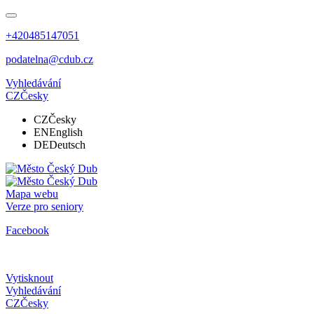
+420485147051
podatelna@cdub.cz
Vyhledávání
CZ
Česky
CZ
Česky
EN
English
DE
Deutsch
Mapa webu
Verze pro seniory
Facebook
Vytisknout
Vyhledávání
CZ
Česky