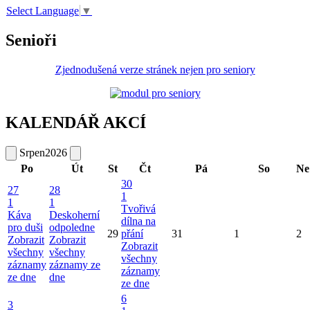
Select Language
▼
Senioři
Zjednodušená verze stránek nejen pro seniory
KALENDÁŘ AKCÍ
Srpen
2026
Po
Út
St
Čt
Pá
So
Ne
30
27
28
1
1
1
Tvořivá
Káva
Deskoherní
dílna na
pro duši
odpoledne
29
přání
31
1
2
Zobrazit
Zobrazit
Zobrazit
všechny
všechny
všechny
záznamy
záznamy ze
záznamy
ze dne
dne
ze dne
6
3