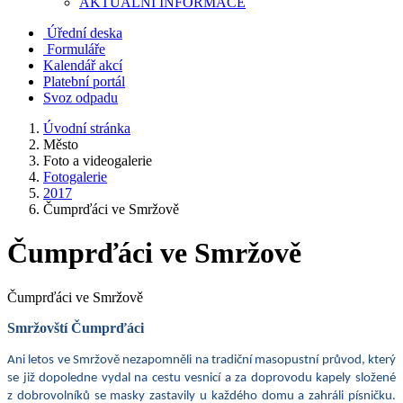
AKTUALNÍ INFORMACE
Úřední deska
Formuláře
Kalendář akcí
Platební portál
Svoz odpadu
Úvodní stránka
Město
Foto a videogalerie
Fotogalerie
2017
Čumprďáci ve Smržově
Čumprďáci ve Smržově
Čumprďáci ve Smržově
Smržovští Čumprďáci
Ani letos ve Smržově nezapomněli na tradiční masopustní průvod, který
se již dopoledne vydal na cestu vesnicí a za doprovodu kapely složené
z dobrovolníků se masky zastavily u každého domu a zahráli písničku.