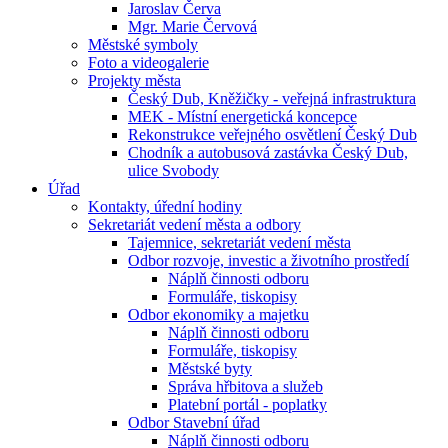
Jaroslav Červa
Mgr. Marie Červová
Městské symboly
Foto a videogalerie
Projekty města
Český Dub, Kněžičky - veřejná infrastruktura
MEK - Místní energetická koncepce
Rekonstrukce veřejného osvětlení Český Dub
Chodník a autobusová zastávka Český Dub,
ulice Svobody
Úřad
Kontakty, úřední hodiny
Sekretariát vedení města a odbory
Tajemnice, sekretariát vedení města
Odbor rozvoje, investic a životního prostředí
Náplň činnosti odboru
Formuláře, tiskopisy
Odbor ekonomiky a majetku
Náplň činnosti odboru
Formuláře, tiskopisy
Městské byty
Správa hřbitova a služeb
Platební portál - poplatky
Odbor Stavební úřad
Náplň činnosti odboru