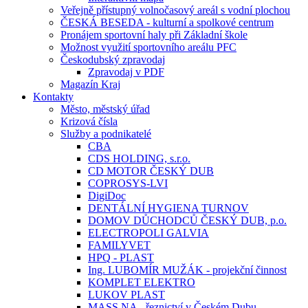
Veřejně přístupný volnočasový areál s vodní plochou
ČESKÁ BESEDA - kulturní a spolkové centrum
Pronájem sportovní haly při Základní škole
Možnost využití sportovního areálu PFC
Českodubský zpravodaj
Zpravodaj v PDF
Magazín Kraj
Kontakty
Město, městský úřad
Krizová čísla
Služby a podnikatelé
CBA
CDS HOLDING, s.r.o.
CD MOTOR ČESKÝ DUB
COPROSYS-LVI
DigiDoc
DENTÁLNÍ HYGIENA TURNOV
DOMOV DŮCHODCŮ ČESKÝ DUB, p.o.
ELECTROPOLI GALVIA
FAMILYVET
HPQ - PLAST
Ing. LUBOMÍR MUŽÁK - projekční činnost
KOMPLET ELEKTRO
LUKOV PLAST
MASS.NA - řeznictví v Českém Dubu