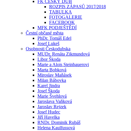
FK ČESKÝ DUB
ROZPIS ZÁPASŮ 2017⁄2018
TABULKA
FOTOGALERIE
FACEBOOK
MFK PODJEŠTĚDÍ
Čestní občané města
PhDr. Tomáš Edel
Josef Lukeš
Osobnosti Českodubska
MUDr. Renáta Zikmundová
Libor Škoda
Marie a Alois Steinbauerovi
Marta Bobková
Miroslav Maňásek
Milan Bábovka
Karel Jindra
Josef Škoda
Marie Švehlová
Jaroslava Vaňková
Jaroslav Rejzek
Josef Hudec
Jiří Havelka
RNDr. Dominik Rubáš
Helena Kaulfussová