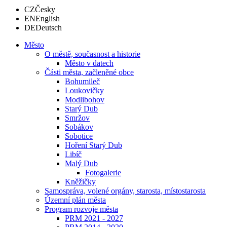
CZ
Česky
EN
English
DE
Deutsch
Město
O městě, současnost a historie
Město v datech
Části města, začleněné obce
Bohumileč
Loukovičky
Modlibohov
Starý Dub
Smržov
Sobákov
Sobotice
Hoření Starý Dub
Libíč
Malý Dub
Fotogalerie
Kněžičky
Samospráva, volené orgány, starosta, místostarosta
Územní plán města
Program rozvoje města
PRM 2021 - 2027