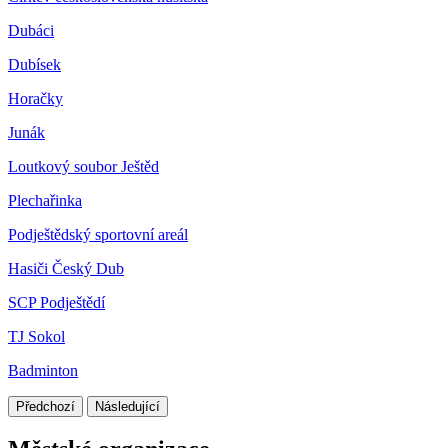
Dubáci
Dubísek
Horačky
Junák
Loutkový soubor Ještěd
Plechařinka
Podještědský sportovní areál
Hasiči Český Dub
SCP Podještědí
TJ Sokol
Badminton
Předchozí
Následující