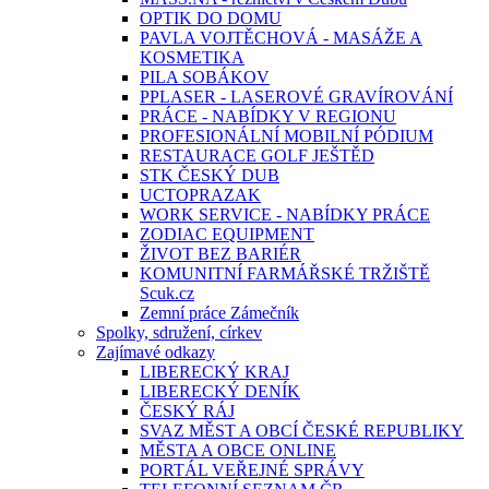
OPTIK DO DOMU
PAVLA VOJTĚCHOVÁ - MASÁŽE A
KOSMETIKA
PILA SOBÁKOV
PPLASER - LASEROVÉ GRAVÍROVÁNÍ
PRÁCE - NABÍDKY V REGIONU
PROFESIONÁLNÍ MOBILNÍ PÓDIUM
RESTAURACE GOLF JEŠTĚD
STK ČESKÝ DUB
UCTOPRAZAK
WORK SERVICE - NABÍDKY PRÁCE
ZODIAC EQUIPMENT
ŽIVOT BEZ BARIÉR
KOMUNITNÍ FARMÁŘSKÉ TRŽIŠTĚ
Scuk.cz
Zemní práce Zámečník
Spolky, sdružení, církev
Zajímavé odkazy
LIBERECKÝ KRAJ
LIBERECKÝ DENÍK
ČESKÝ RÁJ
SVAZ MĚST A OBCÍ ČESKÉ REPUBLIKY
MĚSTA A OBCE ONLINE
PORTÁL VEŘEJNÉ SPRÁVY