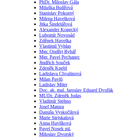
PhDr. Miloslav Gála
Miluška Bulířová
Stanislav Pokorný
Milena Havelková
Jitka Šindelářová
Alexander Kopecký
Lubomír Novosád
Zděnek Havelka
Vlastimil Vyhlas
Mgr. Ondřej Rybář
Mgr. Pavel Pechanec
Jindřich Souček
Zdeněk Knebl
Ladislava Chvalinová
Milan Pavlů
Ladislav Miler
Doc. ak. mal. Jaroslav Eduard Dvořák
MUDr. Zdeněk Jodas
Vladimír Stehno
Josef Matura
Danuša Vyskočilová
Marie Stejskalová
Anna Havlíková
Pavel Nosek ml.
Miloslav Dvorský