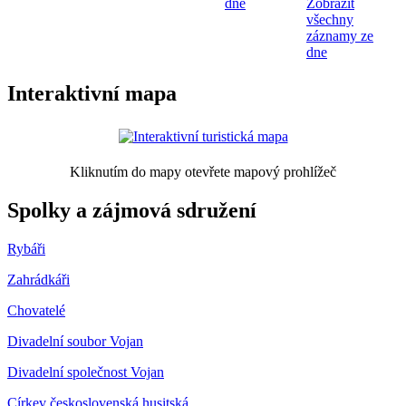
dne
Zobrazit
všechny
záznamy ze
dne
Interaktivní mapa
Kliknutím do mapy otevřete mapový prohlížeč
Spolky a zájmová sdružení
Rybáři
Zahrádkáři
Chovatelé
Divadelní soubor Vojan
Divadelní společnost Vojan
Církev československá husitská