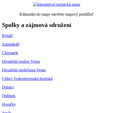
Kliknutím do mapy otevřete mapový prohlížeč
Spolky a zájmová sdružení
Rybáři
Zahrádkáři
Chovatelé
Divadelní soubor Vojan
Divadelní společnost Vojan
Církev československá husitská
Dubáci
Dubísek
Horačky
Junák