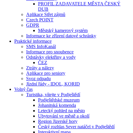
PROFIL ZADAVATELE MĚSTA ČESKÝ
DUB
Aplikace Střet zájmů
Czech POINT
GDPR
Městský kamerový systém
Informace ke zřízení datové schránky
Praktické informace
SMS InfoKanál
Informace pro snoubence
Odstávky elektřiny a vody
ČEZ
Ztráty a nálezy
Aplikace pro seniory
Svoz odpadu
Jízdní řády - IDOL, KORID
Volný čas
Turistika, vítejte v Podještědí
Podještědské muzeum
Johanitská komenda
Letecký pohled na město
Ubytování ve městě a okolí
Region Jizerské hory
Český rozhlas Sever natáčel v Podještědí
Interaktivní mapa