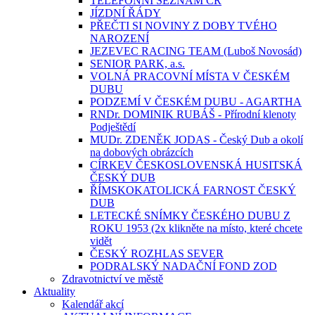
TELEFONNÍ SEZNAM ČR
JÍZDNÍ ŘÁDY
PŘEČTI SI NOVINY Z DOBY TVÉHO
NAROZENÍ
JEZEVEC RACING TEAM (Luboš Novosád)
SENIOR PARK, a.s.
VOLNÁ PRACOVNÍ MÍSTA V ČESKÉM
DUBU
PODZEMÍ V ČESKÉM DUBU - AGARTHA
RNDr. DOMINIK RUBÁŠ - Přírodní klenoty
Podještědí
MUDr. ZDENĚK JODAS - Český Dub a okolí
na dobových obrázcích
CÍRKEV ČESKOSLOVENSKÁ HUSITSKÁ
ČESKÝ DUB
ŘÍMSKOKATOLICKÁ FARNOST ČESKÝ
DUB
LETECKÉ SNÍMKY ČESKÉHO DUBU Z
ROKU 1953 (2x klikněte na místo, které chcete
vidět
ČESKÝ ROZHLAS SEVER
PODRALSKÝ NADAČNÍ FOND ZOD
Zdravotnictví ve městě
Aktuality
Kalendář akcí