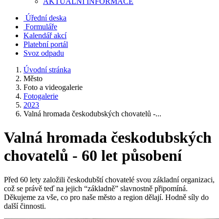
AKTUALNÍ INFORMACE
Úřední deska
Formuláře
Kalendář akcí
Platební portál
Svoz odpadu
Úvodní stránka
Město
Foto a videogalerie
Fotogalerie
2023
Valná hromada českodubských chovatelů -...
Valná hromada českodubských
chovatelů - 60 let působení
Před 60 lety založili českodubští chovatelé svou základní organizaci,
což se právě teď na jejich “základně” slavnostně připomíná.
Děkujeme za vše, co pro naše město a region dělají. Hodně síly do
další činnosti.