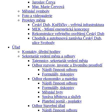
Jaroslav Červa
Mgr. Marie Červová
Městské symboly
Foto a videogalerie
Projekty města
Český Dub, Kněžičky - veřejná infrastruktura
MEK - Místní energetická koncepce
Rekonstrukce veřejného osvětlení Český Dub
Chodník a autobusová zastávka Český Dub,
ulice Svobody
Úřad
Kontakty, úřední hodiny
Sekretariát vedení města a odbory
Tajemnice, sekretariát vedení města
Odbor rozvoje, investic a životního prostředí
Náplň činnosti odboru
Formuláře, tiskopisy
Odbor ekonomiky a majetku
Náplň činnosti odboru
Formuláře, tiskopisy
Městské byty
Správa hřbitova a služeb
Platební portál - poplatky
Odbor Stavební úřad
Náplň činnosti odboru