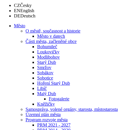
CZ
Česky
EN
English
DE
Deutsch
Město
O městě, současnost a historie
Město v datech
Části města, začleněné obce
Bohumileč
Loukovičky
Modlibohov
Starý Dub
Smržov
Sobákov
Sobotice
Hoření Starý Dub
Libíč
Malý Dub
Fotogalerie
Kněžičky
Samospráva, volené orgány, starosta, místostarosta
Územní plán města
Program rozvoje města
PRM 2021 - 2027