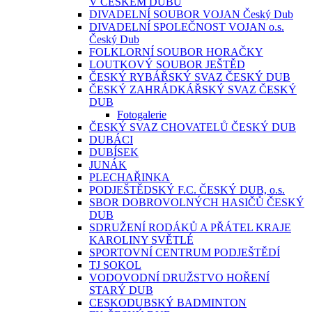
V ČESKÉM DUBU
DIVADELNÍ SOUBOR VOJAN Český Dub
DIVADELNÍ SPOLEČNOST VOJAN o.s.
Český Dub
FOLKLORNÍ SOUBOR HORAČKY
LOUTKOVÝ SOUBOR JEŠTĚD
ČESKÝ RYBÁŘSKÝ SVAZ ČESKÝ DUB
ČESKÝ ZAHRÁDKÁŘSKÝ SVAZ ČESKÝ
DUB
Fotogalerie
ČESKÝ SVAZ CHOVATELŮ ČESKÝ DUB
DUBÁCI
DUBÍSEK
JUNÁK
PLECHAŘINKA
PODJEŠTĚDSKÝ F.C. ČESKÝ DUB, o.s.
SBOR DOBROVOLNÝCH HASIČŮ ČESKÝ
DUB
SDRUŽENÍ RODÁKŮ A PŘÁTEL KRAJE
KAROLINY SVĚTLÉ
SPORTOVNÍ CENTRUM PODJEŠTĚDÍ
TJ SOKOL
VODOVODNÍ DRUŽSTVO HOŘENÍ
STARÝ DUB
CESKODUBSKÝ BADMINTON