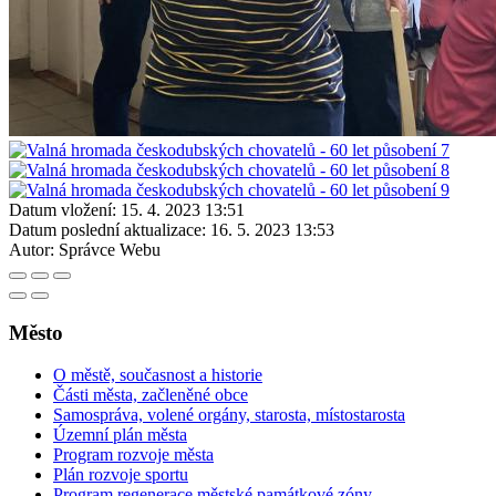
Datum vložení:
15. 4. 2023 13:51
Datum poslední aktualizace:
16. 5. 2023 13:53
Autor:
Správce Webu
Město
O městě, současnost a historie
Části města, začleněné obce
Samospráva, volené orgány, starosta, místostarosta
Územní plán města
Program rozvoje města
Plán rozvoje sportu
Program regenerace městské památkové zóny