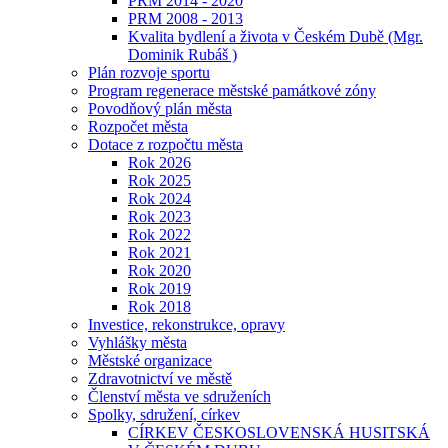
PRM 2014 - 2020
PRM 2008 - 2013
Kvalita bydlení a života v Českém Dubě (Mgr.
Dominik Rubáš )
Plán rozvoje sportu
Program regenerace městské památkové zóny
Povodňový plán města
Rozpočet města
Dotace z rozpočtu města
Rok 2026
Rok 2025
Rok 2024
Rok 2023
Rok 2022
Rok 2021
Rok 2020
Rok 2019
Rok 2018
Investice, rekonstrukce, opravy
Vyhlášky města
Městské organizace
Zdravotnictví ve městě
Členství města ve sdruženích
Spolky, sdružení, církev
CÍRKEV ČESKOSLOVENSKÁ HUSITSKÁ