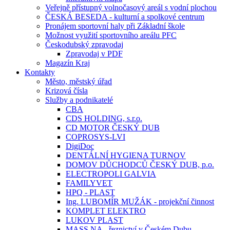
Veřejně přístupný volnočasový areál s vodní plochou
ČESKÁ BESEDA - kulturní a spolkové centrum
Pronájem sportovní haly při Základní škole
Možnost využití sportovního areálu PFC
Českodubský zpravodaj
Zpravodaj v PDF
Magazín Kraj
Kontakty
Město, městský úřad
Krizová čísla
Služby a podnikatelé
CBA
CDS HOLDING, s.r.o.
CD MOTOR ČESKÝ DUB
COPROSYS-LVI
DigiDoc
DENTÁLNÍ HYGIENA TURNOV
DOMOV DŮCHODCŮ ČESKÝ DUB, p.o.
ELECTROPOLI GALVIA
FAMILYVET
HPQ - PLAST
Ing. LUBOMÍR MUŽÁK - projekční činnost
KOMPLET ELEKTRO
LUKOV PLAST
MASS.NA - řeznictví v Českém Dubu