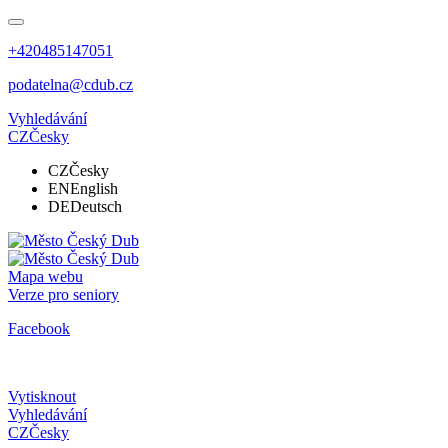
+420485147051
podatelna@cdub.cz
Vyhledávání
CZ
Česky
CZ
Česky
EN
English
DE
Deutsch
Mapa webu
Verze pro seniory
Facebook
Vytisknout
Vyhledávání
CZ
Česky