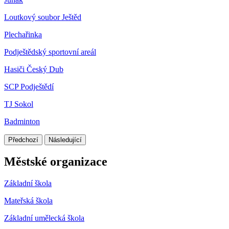
Loutkový soubor Ještěd
Plechařinka
Podještědský sportovní areál
Hasiči Český Dub
SCP Podještědí
TJ Sokol
Badminton
Předchozí
Následující
Městské organizace
Základní škola
Mateřská škola
Základní umělecká škola