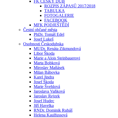
FK ČESKÝ DUB
ROZPIS ZÁPASŮ 2017⁄2018
TABULKA
FOTOGALERIE
FACEBOOK
MFK PODJEŠTĚDÍ
Čestní občané města
PhDr. Tomáš Edel
Josef Lukeš
Osobnosti Českodubska
MUDr. Renáta Zikmundová
Libor Škoda
Marie a Alois Steinbauerovi
Marta Bobková
Miroslav Maňásek
Milan Bábovka
Karel Jindra
Josef Škoda
Marie Švehlová
Jaroslava Vaňková
Jaroslav Rejzek
Josef Hudec
Jiří Havelka
RNDr. Dominik Rubáš
Helena Kaulfussová