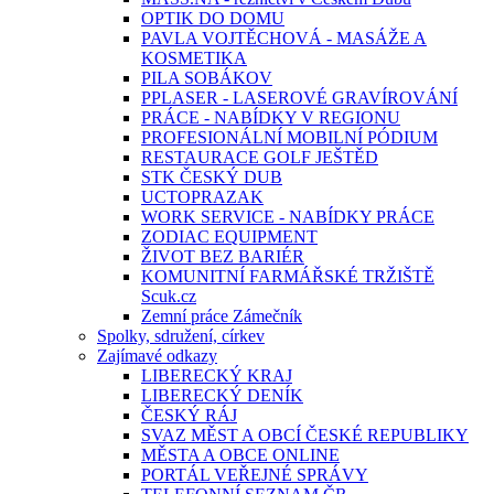
OPTIK DO DOMU
PAVLA VOJTĚCHOVÁ - MASÁŽE A
KOSMETIKA
PILA SOBÁKOV
PPLASER - LASEROVÉ GRAVÍROVÁNÍ
PRÁCE - NABÍDKY V REGIONU
PROFESIONÁLNÍ MOBILNÍ PÓDIUM
RESTAURACE GOLF JEŠTĚD
STK ČESKÝ DUB
UCTOPRAZAK
WORK SERVICE - NABÍDKY PRÁCE
ZODIAC EQUIPMENT
ŽIVOT BEZ BARIÉR
KOMUNITNÍ FARMÁŘSKÉ TRŽIŠTĚ
Scuk.cz
Zemní práce Zámečník
Spolky, sdružení, církev
Zajímavé odkazy
LIBERECKÝ KRAJ
LIBERECKÝ DENÍK
ČESKÝ RÁJ
SVAZ MĚST A OBCÍ ČESKÉ REPUBLIKY
MĚSTA A OBCE ONLINE
PORTÁL VEŘEJNÉ SPRÁVY