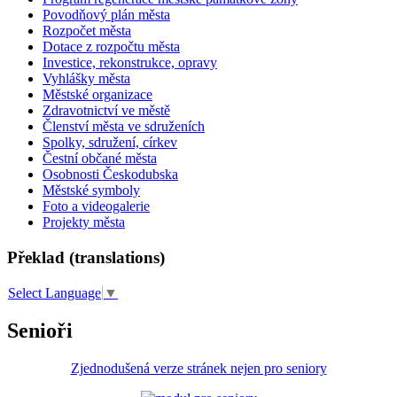
Povodňový plán města
Rozpočet města
Dotace z rozpočtu města
Investice, rekonstrukce, opravy
Vyhlášky města
Městské organizace
Zdravotnictví ve městě
Členství města ve sdruženích
Spolky, sdružení, církev
Čestní občané města
Osobnosti Českodubska
Městské symboly
Foto a videogalerie
Projekty města
Překlad (translations)
Select Language
▼
Senioři
Zjednodušená verze stránek nejen pro seniory