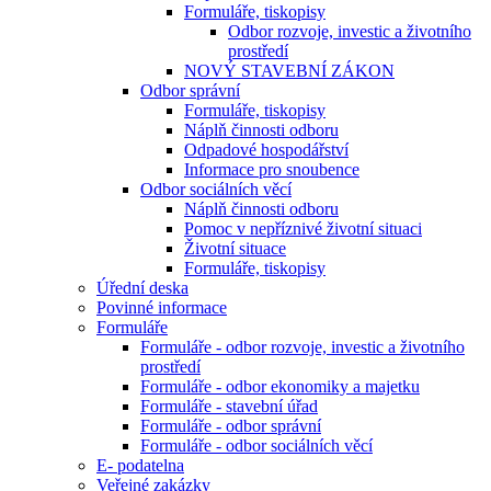
Formuláře, tiskopisy
Odbor rozvoje, investic a životního
prostředí
NOVÝ STAVEBNÍ ZÁKON
Odbor správní
Formuláře, tiskopisy
Náplň činnosti odboru
Odpadové hospodářství
Informace pro snoubence
Odbor sociálních věcí
Náplň činnosti odboru
Pomoc v nepříznivé životní situaci
Životní situace
Formuláře, tiskopisy
Úřední deska
Povinné informace
Formuláře
Formuláře - odbor rozvoje, investic a životního
prostředí
Formuláře - odbor ekonomiky a majetku
Formuláře - stavební úřad
Formuláře - odbor správní
Formuláře - odbor sociálních věcí
E- podatelna
Veřejné zakázky