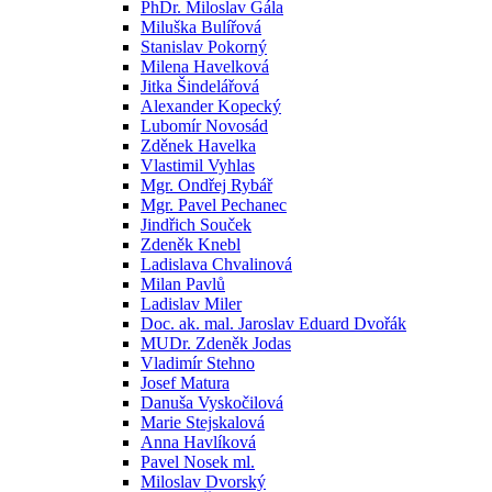
PhDr. Miloslav Gála
Miluška Bulířová
Stanislav Pokorný
Milena Havelková
Jitka Šindelářová
Alexander Kopecký
Lubomír Novosád
Zděnek Havelka
Vlastimil Vyhlas
Mgr. Ondřej Rybář
Mgr. Pavel Pechanec
Jindřich Souček
Zdeněk Knebl
Ladislava Chvalinová
Milan Pavlů
Ladislav Miler
Doc. ak. mal. Jaroslav Eduard Dvořák
MUDr. Zdeněk Jodas
Vladimír Stehno
Josef Matura
Danuša Vyskočilová
Marie Stejskalová
Anna Havlíková
Pavel Nosek ml.
Miloslav Dvorský