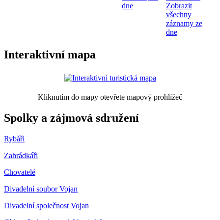
dne
Zobrazit
všechny
záznamy ze
dne
Interaktivní mapa
Kliknutím do mapy otevřete mapový prohlížeč
Spolky a zájmová sdružení
Rybáři
Zahrádkáři
Chovatelé
Divadelní soubor Vojan
Divadelní společnost Vojan