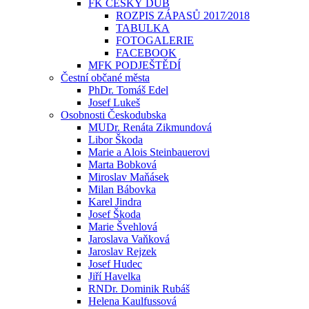
FK ČESKÝ DUB
ROZPIS ZÁPASŮ 2017⁄2018
TABULKA
FOTOGALERIE
FACEBOOK
MFK PODJEŠTĚDÍ
Čestní občané města
PhDr. Tomáš Edel
Josef Lukeš
Osobnosti Českodubska
MUDr. Renáta Zikmundová
Libor Škoda
Marie a Alois Steinbauerovi
Marta Bobková
Miroslav Maňásek
Milan Bábovka
Karel Jindra
Josef Škoda
Marie Švehlová
Jaroslava Vaňková
Jaroslav Rejzek
Josef Hudec
Jiří Havelka
RNDr. Dominik Rubáš
Helena Kaulfussová