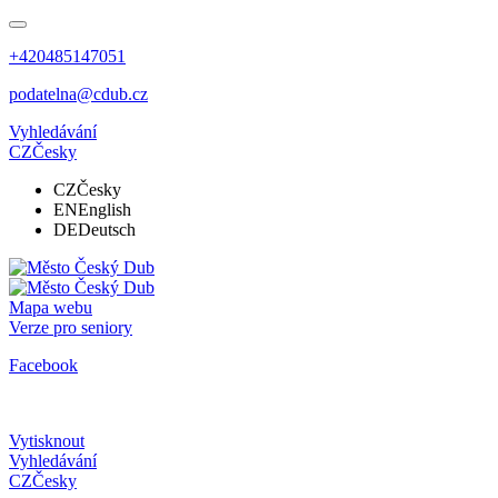
+420485147051
podatelna@cdub.cz
Vyhledávání
CZ
Česky
CZ
Česky
EN
English
DE
Deutsch
Mapa webu
Verze pro seniory
Facebook
Vytisknout
Vyhledávání
CZ
Česky