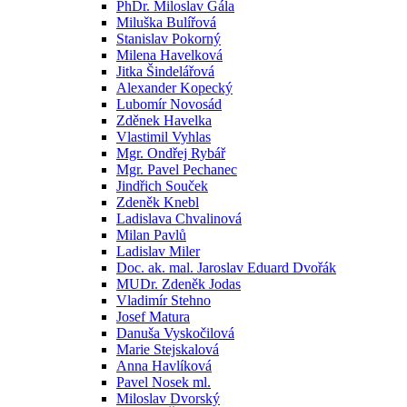
PhDr. Miloslav Gála
Miluška Bulířová
Stanislav Pokorný
Milena Havelková
Jitka Šindelářová
Alexander Kopecký
Lubomír Novosád
Zděnek Havelka
Vlastimil Vyhlas
Mgr. Ondřej Rybář
Mgr. Pavel Pechanec
Jindřich Souček
Zdeněk Knebl
Ladislava Chvalinová
Milan Pavlů
Ladislav Miler
Doc. ak. mal. Jaroslav Eduard Dvořák
MUDr. Zdeněk Jodas
Vladimír Stehno
Josef Matura
Danuša Vyskočilová
Marie Stejskalová
Anna Havlíková
Pavel Nosek ml.
Miloslav Dvorský