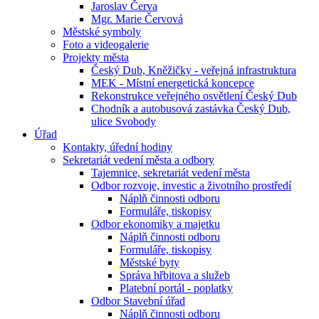
Jaroslav Červa
Mgr. Marie Červová
Městské symboly
Foto a videogalerie
Projekty města
Český Dub, Kněžičky - veřejná infrastruktura
MEK - Místní energetická koncepce
Rekonstrukce veřejného osvětlení Český Dub
Chodník a autobusová zastávka Český Dub,
ulice Svobody
Úřad
Kontakty, úřední hodiny
Sekretariát vedení města a odbory
Tajemnice, sekretariát vedení města
Odbor rozvoje, investic a životního prostředí
Náplň činnosti odboru
Formuláře, tiskopisy
Odbor ekonomiky a majetku
Náplň činnosti odboru
Formuláře, tiskopisy
Městské byty
Správa hřbitova a služeb
Platební portál - poplatky
Odbor Stavební úřad
Náplň činnosti odboru