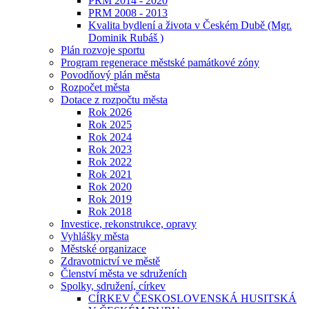
PRM 2014 - 2020
PRM 2008 - 2013
Kvalita bydlení a života v Českém Dubě (Mgr.
Dominik Rubáš )
Plán rozvoje sportu
Program regenerace městské památkové zóny
Povodňový plán města
Rozpočet města
Dotace z rozpočtu města
Rok 2026
Rok 2025
Rok 2024
Rok 2023
Rok 2022
Rok 2021
Rok 2020
Rok 2019
Rok 2018
Investice, rekonstrukce, opravy
Vyhlášky města
Městské organizace
Zdravotnictví ve městě
Členství města ve sdruženích
Spolky, sdružení, církev
CÍRKEV ČESKOSLOVENSKÁ HUSITSKÁ