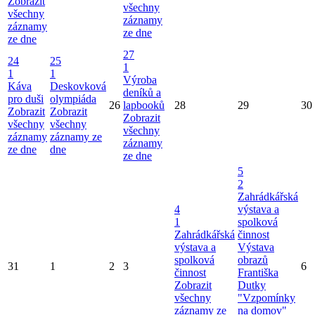
Zobrazit
všechny
všechny
záznamy
záznamy
ze dne
ze dne
27
24
25
1
1
1
Výroba
Káva
Deskovková
deníků a
pro duši
olympiáda
26
lapbooků
28
29
30
Zobrazit
Zobrazit
Zobrazit
všechny
všechny
všechny
záznamy
záznamy ze
záznamy
ze dne
dne
ze dne
5
2
Zahrádkářská
4
výstava a
1
spolková
Zahrádkářská
činnost
výstava a
Výstava
spolková
obrazů
31
1
2
3
6
činnost
Františka
Zobrazit
Dutky
všechny
"Vzpomínky
záznamy ze
na domov"