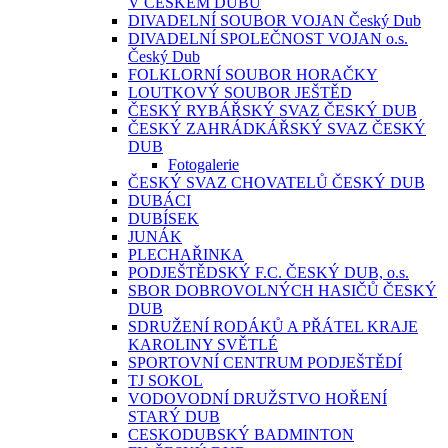
V ČESKÉM DUBU
DIVADELNÍ SOUBOR VOJAN Český Dub
DIVADELNÍ SPOLEČNOST VOJAN o.s.
Český Dub
FOLKLORNÍ SOUBOR HORAČKY
LOUTKOVÝ SOUBOR JEŠTĚD
ČESKÝ RYBÁŘSKÝ SVAZ ČESKÝ DUB
ČESKÝ ZAHRÁDKÁŘSKÝ SVAZ ČESKÝ
DUB
Fotogalerie
ČESKÝ SVAZ CHOVATELŮ ČESKÝ DUB
DUBÁCI
DUBÍSEK
JUNÁK
PLECHAŘINKA
PODJEŠTĚDSKÝ F.C. ČESKÝ DUB, o.s.
SBOR DOBROVOLNÝCH HASIČŮ ČESKÝ
DUB
SDRUŽENÍ RODÁKŮ A PŘÁTEL KRAJE
KAROLINY SVĚTLÉ
SPORTOVNÍ CENTRUM PODJEŠTĚDÍ
TJ SOKOL
VODOVODNÍ DRUŽSTVO HOŘENÍ
STARÝ DUB
CESKODUBSKÝ BADMINTON