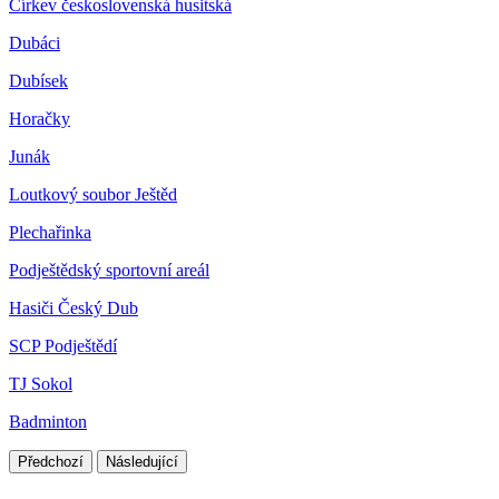
Církev československá husitská
Dubáci
Dubísek
Horačky
Junák
Loutkový soubor Ještěd
Plechařinka
Podještědský sportovní areál
Hasiči Český Dub
SCP Podještědí
TJ Sokol
Badminton
Předchozí
Následující