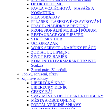
OPTIK DO DOMU
PAVLA VOJTĚCHOVÁ - MASÁŽE A
KOSMETIKA
PILA SOBÁKOV
PPLASER - LASEROVÉ GRAVÍROVÁNÍ
PRÁCE - NABÍDKY V REGIONU
PROFESIONÁLNÍ MOBILNÍ PÓDIUM
RESTAURACE GOLF JEŠTĚD
STK ČESKÝ DUB
UCTOPRAZAK
WORK SERVICE - NABÍDKY PRÁCE
ZODIAC EQUIPMENT
ŽIVOT BEZ BARIÉR
KOMUNITNÍ FARMÁŘSKÉ TRŽIŠTĚ
Scuk.cz
Zemní práce Zámečník
Spolky, sdružení, církev
Zajímavé odkazy
LIBERECKÝ KRAJ
LIBERECKÝ DENÍK
ČESKÝ RÁJ
SVAZ MĚST A OBCÍ ČESKÉ REPUBLIKY
MĚSTA A OBCE ONLINE
PORTÁL VEŘEJNÉ SPRÁVY