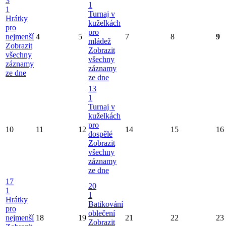
3
1
1
Turnaj v
Hrátky
kuželkách
pro
pro
nejmenší
4
5
7
8
9
mládež
Zobrazit
Zobrazit
všechny
všechny
záznamy
záznamy
ze dne
ze dne
13
1
Turnaj v
kuželkách
pro
10
11
12
14
15
16
dospělé
Zobrazit
všechny
záznamy
ze dne
17
20
1
1
Hrátky
Batikování
pro
oblečení
nejmenší
18
19
21
22
23
Zobrazit