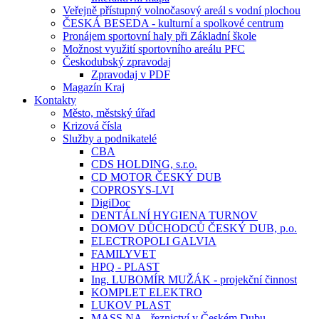
Veřejně přístupný volnočasový areál s vodní plochou
ČESKÁ BESEDA - kulturní a spolkové centrum
Pronájem sportovní haly při Základní škole
Možnost využití sportovního areálu PFC
Českodubský zpravodaj
Zpravodaj v PDF
Magazín Kraj
Kontakty
Město, městský úřad
Krizová čísla
Služby a podnikatelé
CBA
CDS HOLDING, s.r.o.
CD MOTOR ČESKÝ DUB
COPROSYS-LVI
DigiDoc
DENTÁLNÍ HYGIENA TURNOV
DOMOV DŮCHODCŮ ČESKÝ DUB, p.o.
ELECTROPOLI GALVIA
FAMILYVET
HPQ - PLAST
Ing. LUBOMÍR MUŽÁK - projekční činnost
KOMPLET ELEKTRO
LUKOV PLAST
MASS.NA - řeznictví v Českém Dubu