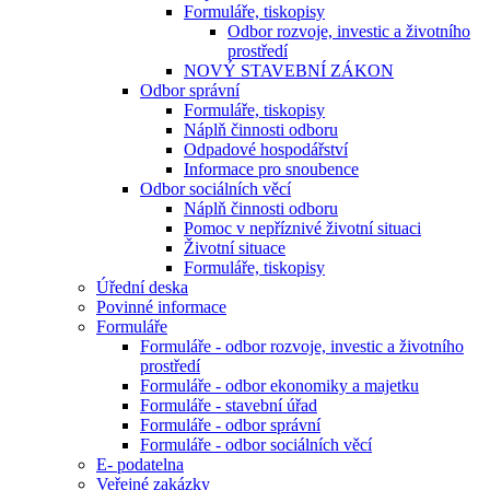
Formuláře, tiskopisy
Odbor rozvoje, investic a životního
prostředí
NOVÝ STAVEBNÍ ZÁKON
Odbor správní
Formuláře, tiskopisy
Náplň činnosti odboru
Odpadové hospodářství
Informace pro snoubence
Odbor sociálních věcí
Náplň činnosti odboru
Pomoc v nepříznivé životní situaci
Životní situace
Formuláře, tiskopisy
Úřední deska
Povinné informace
Formuláře
Formuláře - odbor rozvoje, investic a životního
prostředí
Formuláře - odbor ekonomiky a majetku
Formuláře - stavební úřad
Formuláře - odbor správní
Formuláře - odbor sociálních věcí
E- podatelna
Veřejné zakázky