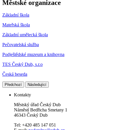
Městské organizace
Základní škola
Mateřská škola
Základní umělecká škola
Pečovatelská služba
Podještědské muzeum a knihovna
TES Český Dub, s.r.o
Česká beseda
Předchozí
Následující
Kontakty
Městský úřad Český Dub
Náměstí Bedřicha Smetany 1
46343 Český Dub
Tel: +420 485 147 051