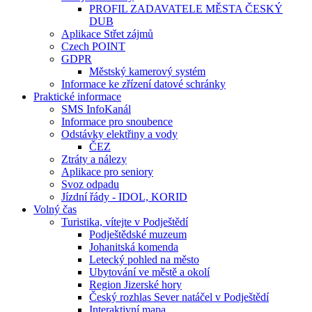
PROFIL ZADAVATELE MĚSTA ČESKÝ
DUB
Aplikace Střet zájmů
Czech POINT
GDPR
Městský kamerový systém
Informace ke zřízení datové schránky
Praktické informace
SMS InfoKanál
Informace pro snoubence
Odstávky elektřiny a vody
ČEZ
Ztráty a nálezy
Aplikace pro seniory
Svoz odpadu
Jízdní řády - IDOL, KORID
Volný čas
Turistika, vítejte v Podještědí
Podještědské muzeum
Johanitská komenda
Letecký pohled na město
Ubytování ve městě a okolí
Region Jizerské hory
Český rozhlas Sever natáčel v Podještědí
Interaktivní mapa