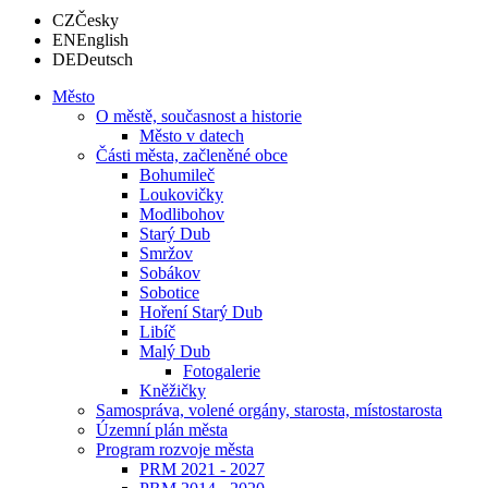
CZ
Česky
EN
English
DE
Deutsch
Město
O městě, současnost a historie
Město v datech
Části města, začleněné obce
Bohumileč
Loukovičky
Modlibohov
Starý Dub
Smržov
Sobákov
Sobotice
Hoření Starý Dub
Libíč
Malý Dub
Fotogalerie
Kněžičky
Samospráva, volené orgány, starosta, místostarosta
Územní plán města
Program rozvoje města
PRM 2021 - 2027