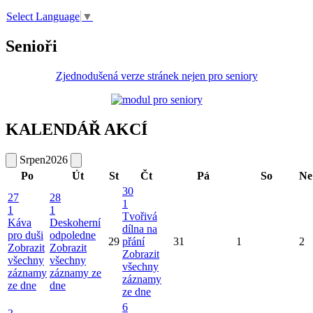
Select Language
▼
Senioři
Zjednodušená verze stránek nejen pro seniory
KALENDÁŘ AKCÍ
Srpen
2026
Po
Út
St
Čt
Pá
So
Ne
30
27
28
1
1
1
Tvořivá
Káva
Deskoherní
dílna na
pro duši
odpoledne
29
přání
31
1
2
Zobrazit
Zobrazit
Zobrazit
všechny
všechny
všechny
záznamy
záznamy ze
záznamy
ze dne
dne
ze dne
6