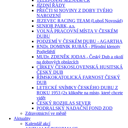
TELEFONNÍ SEZNAM ČR
JÍZDNÍ ŘÁDY
PŘEČTI SI NOVINY Z DOBY TVÉHO
NAROZENÍ
JEZEVEC RACING TEAM (Luboš Novosád)
SENIOR PARK, a.s.
VOLNÁ PRACOVNÍ MÍSTA V ČESKÉM
DUBU
PODZEMÍ V ČESKÉM DUBU - AGARTHA
RNDr. DOMINIK RUBÁŠ - Přírodní klenoty
Podještědí
MUDr. ZDENĚK JODAS - Český Dub a okolí
na dobových obrázcích
CÍRKEV ČESKOSLOVENSKÁ HUSITSKÁ
ČESKÝ DUB
ŘÍMSKOKATOLICKÁ FARNOST ČESKÝ
DUB
LETECKÉ SNÍMKY ČESKÉHO DUBU Z
ROKU 1953 (2x klikněte na místo, které chcete
vidět
ČESKÝ ROZHLAS SEVER
PODRALSKÝ NADAČNÍ FOND ZOD
Zdravotnictví ve městě
Aktuality
Kalendář akcí