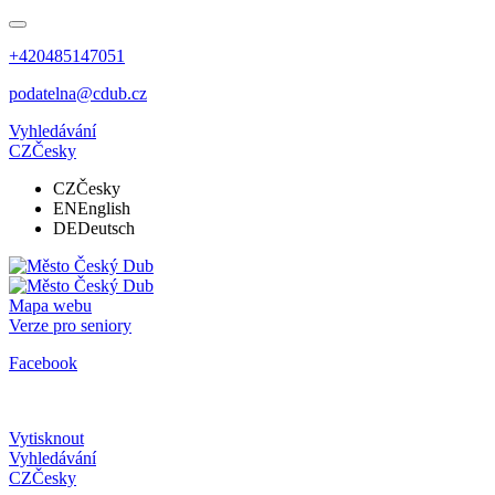
+420485147051
podatelna@cdub.cz
Vyhledávání
CZ
Česky
CZ
Česky
EN
English
DE
Deutsch
Mapa webu
Verze pro seniory
Facebook
Vytisknout
Vyhledávání
CZ
Česky