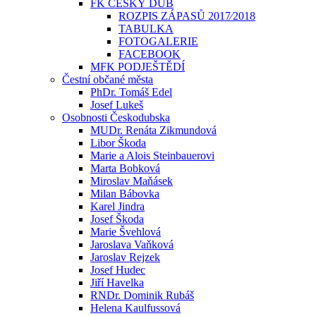
FK ČESKÝ DUB
ROZPIS ZÁPASŮ 2017⁄2018
TABULKA
FOTOGALERIE
FACEBOOK
MFK PODJEŠTĚDÍ
Čestní občané města
PhDr. Tomáš Edel
Josef Lukeš
Osobnosti Českodubska
MUDr. Renáta Zikmundová
Libor Škoda
Marie a Alois Steinbauerovi
Marta Bobková
Miroslav Maňásek
Milan Bábovka
Karel Jindra
Josef Škoda
Marie Švehlová
Jaroslava Vaňková
Jaroslav Rejzek
Josef Hudec
Jiří Havelka
RNDr. Dominik Rubáš
Helena Kaulfussová