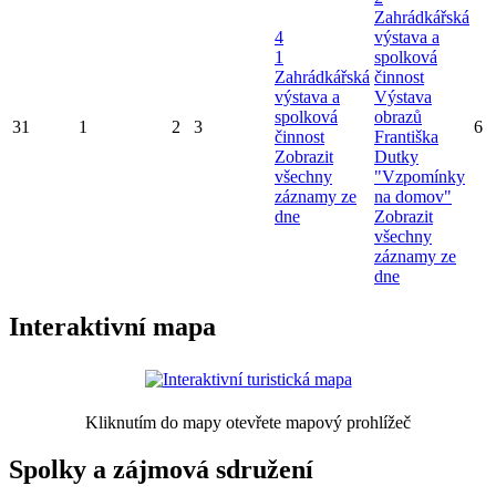
Zahrádkářská
4
výstava a
1
spolková
Zahrádkářská
činnost
výstava a
Výstava
spolková
obrazů
31
1
2
3
6
činnost
Františka
Zobrazit
Dutky
všechny
"Vzpomínky
záznamy ze
na domov"
dne
Zobrazit
všechny
záznamy ze
dne
Interaktivní mapa
Kliknutím do mapy otevřete mapový prohlížeč
Spolky a zájmová sdružení