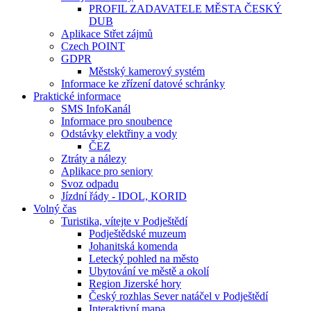
PROFIL ZADAVATELE MĚSTA ČESKÝ
DUB
Aplikace Střet zájmů
Czech POINT
GDPR
Městský kamerový systém
Informace ke zřízení datové schránky
Praktické informace
SMS InfoKanál
Informace pro snoubence
Odstávky elektřiny a vody
ČEZ
Ztráty a nálezy
Aplikace pro seniory
Svoz odpadu
Jízdní řády - IDOL, KORID
Volný čas
Turistika, vítejte v Podještědí
Podještědské muzeum
Johanitská komenda
Letecký pohled na město
Ubytování ve městě a okolí
Region Jizerské hory
Český rozhlas Sever natáčel v Podještědí
Interaktivní mapa