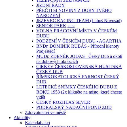
TELEFONNÍ SEZNAM ČR
JÍZDNÍ ŘÁDY
PŘEČTI SI NOVINY Z DOBY TVÉHO
NAROZENÍ
JEZEVEC RACING TEAM (Luboš Novosád)
SENIOR PARK, a.s.
VOLNÁ PRACOVNÍ MÍSTA V ČESKÉM
DUBU
PODZEMÍ V ČESKÉM DUBU - AGARTHA
RNDr. DOMINIK RUBÁŠ - Přírodní klenoty
Podještědí
MUDr. ZDENĚK JODAS - Český Dub a okolí
na dobových obrázcích
CÍRKEV ČESKOSLOVENSKÁ HUSITSKÁ
ČESKÝ DUB
ŘÍMSKOKATOLICKÁ FARNOST ČESKÝ
DUB
LETECKÉ SNÍMKY ČESKÉHO DUBU Z
ROKU 1953 (2x klikněte na místo, které chcete
vidět
ČESKÝ ROZHLAS SEVER
PODRALSKÝ NADAČNÍ FOND ZOD
Zdravotnictví ve městě
Aktuality
Kalendář akcí