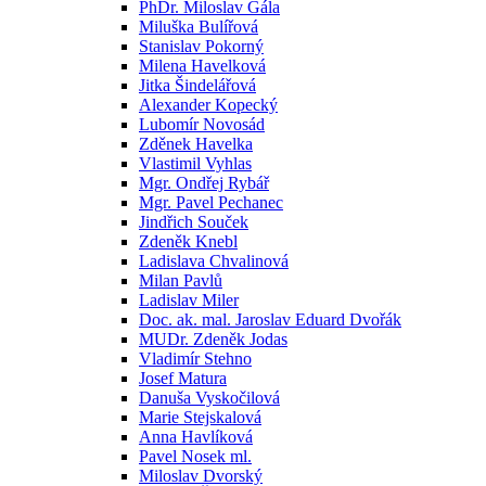
PhDr. Miloslav Gála
Miluška Bulířová
Stanislav Pokorný
Milena Havelková
Jitka Šindelářová
Alexander Kopecký
Lubomír Novosád
Zděnek Havelka
Vlastimil Vyhlas
Mgr. Ondřej Rybář
Mgr. Pavel Pechanec
Jindřich Souček
Zdeněk Knebl
Ladislava Chvalinová
Milan Pavlů
Ladislav Miler
Doc. ak. mal. Jaroslav Eduard Dvořák
MUDr. Zdeněk Jodas
Vladimír Stehno
Josef Matura
Danuša Vyskočilová
Marie Stejskalová
Anna Havlíková
Pavel Nosek ml.
Miloslav Dvorský