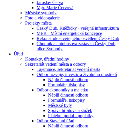
Jaroslav Červa
Mgr. Marie Červová
Městské symboly
Foto a videogalerie
Projekty města
Český Dub, Kněžičky - veřejná infrastruktura
MEK - Místní energetická koncepce
Rekonstrukce veřejného osvětlení Český Dub
Chodník a autobusová zastávka Český Dub,
ulice Svobody
Úřad
Kontakty, úřední hodiny
Sekretariát vedení města a odbory
Tajemnice, sekretariát vedení města
Odbor rozvoje, investic a životního prostředí
Náplň činnosti odboru
Formuláře, tiskopisy
Odbor ekonomiky a majetku
Náplň činnosti odboru
Formuláře, tiskopisy
Městské byty
Správa hřbitova a služeb
Platební portál - poplatky
Odbor Stavební úřad
Náplň činnosti odboru