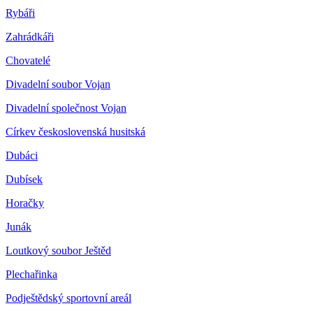
Rybáři
Zahrádkáři
Chovatelé
Divadelní soubor Vojan
Divadelní společnost Vojan
Církev československá husitská
Dubáci
Dubísek
Horačky
Junák
Loutkový soubor Ještěd
Plechařinka
Podještědský sportovní areál