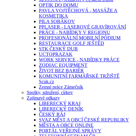
OPTIK DO DOMU
PAVLA VOJTĚCHOVÁ - MASÁŽE A
KOSMETIKA
PILA SOBÁKOV
PPLASER - LASEROVÉ GRAVÍROVÁNÍ
PRÁCE - NABÍDKY V REGIONU
PROFESIONÁLNÍ MOBILNÍ PÓDIUM
RESTAURACE GOLF JEŠTĚD
STK ČESKÝ DUB
UCTOPRAZAK
WORK SERVICE - NABÍDKY PRÁCE
ZODIAC EQUIPMENT
ŽIVOT BEZ BARIÉR
KOMUNITNÍ FARMÁŘSKÉ TRŽIŠTĚ
Scuk.cz
Zemní práce Zámečník
Spolky, sdružení, církev
Zajímavé odkazy
LIBERECKÝ KRAJ
LIBERECKÝ DENÍK
ČESKÝ RÁJ
SVAZ MĚST A OBCÍ ČESKÉ REPUBLIKY
MĚSTA A OBCE ONLINE
PORTÁL VEŘEJNÉ SPRÁVY