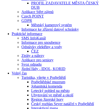
PROFIL ZADAVATELE MĚSTA ČESKÝ
DUB
Aplikace Střet zájmů
Czech POINT
GDPR
Městský kamerový systém
Informace ke zřízení datové schránky
Praktické informace
SMS InfoKanál
Informace pro snoubence
Odstávky elektřiny a vody
ČEZ
Ztráty a nálezy
Aplikace pro seniory
Svoz odpadu
Jízdní řády - IDOL, KORID
Volný čas
Turistika, vítejte v Podještědí
Podještědské muzeum
Johanitská komenda
Letecký pohled na město
Ubytování ve městě a okolí
Region Jizerské hory
Český rozhlas Sever natáčel v Podještědí
Interaktivní mapa