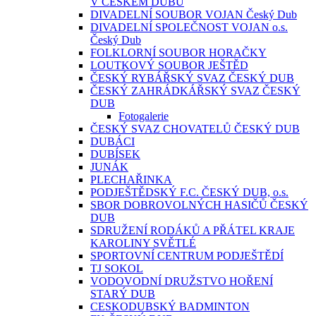
V ČESKÉM DUBU
DIVADELNÍ SOUBOR VOJAN Český Dub
DIVADELNÍ SPOLEČNOST VOJAN o.s.
Český Dub
FOLKLORNÍ SOUBOR HORAČKY
LOUTKOVÝ SOUBOR JEŠTĚD
ČESKÝ RYBÁŘSKÝ SVAZ ČESKÝ DUB
ČESKÝ ZAHRÁDKÁŘSKÝ SVAZ ČESKÝ
DUB
Fotogalerie
ČESKÝ SVAZ CHOVATELŮ ČESKÝ DUB
DUBÁCI
DUBÍSEK
JUNÁK
PLECHAŘINKA
PODJEŠTĚDSKÝ F.C. ČESKÝ DUB, o.s.
SBOR DOBROVOLNÝCH HASIČŮ ČESKÝ
DUB
SDRUŽENÍ RODÁKŮ A PŘÁTEL KRAJE
KAROLINY SVĚTLÉ
SPORTOVNÍ CENTRUM PODJEŠTĚDÍ
TJ SOKOL
VODOVODNÍ DRUŽSTVO HOŘENÍ
STARÝ DUB
CESKODUBSKÝ BADMINTON