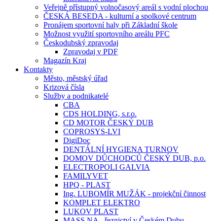
Veřejně přístupný volnočasový areál s vodní plochou
ČESKÁ BESEDA - kulturní a spolkové centrum
Pronájem sportovní haly při Základní škole
Možnost využití sportovního areálu PFC
Českodubský zpravodaj
Zpravodaj v PDF
Magazín Kraj
Kontakty
Město, městský úřad
Krizová čísla
Služby a podnikatelé
CBA
CDS HOLDING, s.r.o.
CD MOTOR ČESKÝ DUB
COPROSYS-LVI
DigiDoc
DENTÁLNÍ HYGIENA TURNOV
DOMOV DŮCHODCŮ ČESKÝ DUB, p.o.
ELECTROPOLI GALVIA
FAMILYVET
HPQ - PLAST
Ing. LUBOMÍR MUŽÁK - projekční činnost
KOMPLET ELEKTRO
LUKOV PLAST
MASS.NA - řeznictví v Českém Dubu