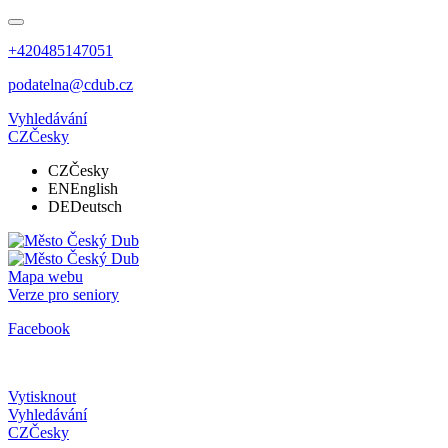
+420485147051
podatelna@cdub.cz
Vyhledávání
CZ
Česky
CZ
Česky
EN
English
DE
Deutsch
Mapa webu
Verze pro seniory
Facebook
Vytisknout
Vyhledávání
CZ
Česky