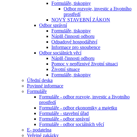
Formuláře, tiskopisy
Odbor rozvoje, investic a životního
prostředí
NOVÝ STAVEBNÍ ZÁKON
Odbor správní
Formuláře, tiskopisy
Náplň činnosti odboru
Odpadové hospodářství
Informace pro snoubence
Odbor sociálních věcí
Náplň činnosti odboru
Pomoc v nepříznivé životní situaci
Životní situace
Formuláře, tiskopisy
Úřední deska
Povinné informace
Formuláře
Formuláře - odbor rozvoje, investic a životního
prostředí
Formuláře - odbor ekonomiky a majetku
Formuláře - stavební úřad
Formuláře - odbor správní
Formuláře - odbor sociálních věcí
E- podatelna
Veřejné zakázky