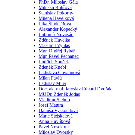
PhDr. Miloslav Gála
Miluška Bulířová
Stanislav Pokorný
Milena Havelková
Jitka Šindelářová
Alexander Kopecký
Lubomír Novosád
Zděnek Havelka
Vlastimil Vyhlas
Mgr. Ondřej Rybář
Mgr. Pavel Pechanec
Jindřich Souček
Zdeněk Knebl
Ladislava Chvalinová
Milan Pavlů
Ladislav Miler
Doc. ak. mal. Jaroslav Eduard Dvořák
MUDr. Zdeněk Jodas
Vladimír Stehno
Josef Matura
Danuša Vyskočilová
Marie Stejskalová
Anna Havlíková
Pavel Nosek ml.
Miloslav Dvorský