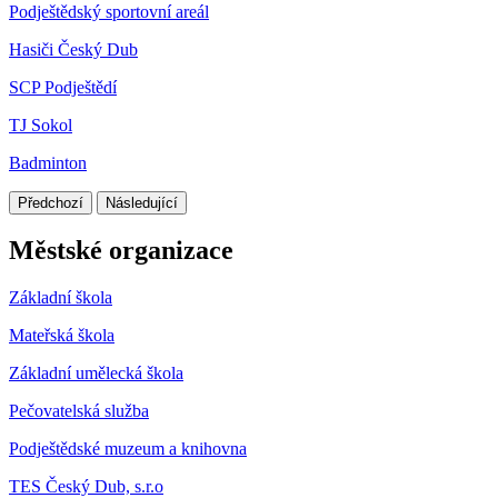
Podještědský sportovní areál
Hasiči Český Dub
SCP Podještědí
TJ Sokol
Badminton
Předchozí
Následující
Městské organizace
Základní škola
Mateřská škola
Základní umělecká škola
Pečovatelská služba
Podještědské muzeum a knihovna
TES Český Dub, s.r.o