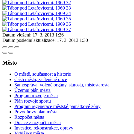
Datum vložení:
17. 3. 2013 1:26
Datum poslední aktualizace:
17. 3. 2013 1:30
Město
O městě, současnost a historie
Části města, začleněné obce
Samospráva, volené orgány, starosta, místostarosta
Územní plán města
Program rozvoje města
Plán rozvoje sportu
Program regenerace městské památkové zóny
Povodňový plán města
Rozpočet města
Dotace z rozpočtu města
Investice, rekonstrukce, opravy
Vyhlášky města