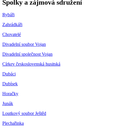
Spolky a zájmová sdružení
Rybáři
Zahrádkáři
Chovatelé
Divadelní soubor Vojan
Divadelní společnost Vojan
Církev československá husitská
Dubáci
Dubísek
Horačky
Junák
Loutkový soubor Ještěd
Plechařinka