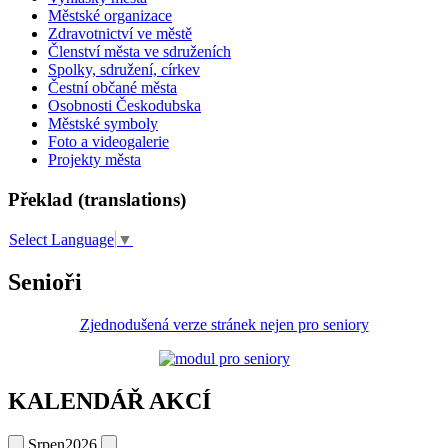
Městské organizace
Zdravotnictví ve městě
Členství města ve sdruženích
Spolky, sdružení, církev
Čestní občané města
Osobnosti Českodubska
Městské symboly
Foto a videogalerie
Projekty města
Překlad (translations)
Select Language
▼
Senioři
Zjednodušená verze stránek nejen pro seniory
KALENDÁŘ AKCÍ
Srpen
2026