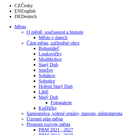
CZ
Česky
EN
English
DE
Deutsch
Město
O městě, současnost a historie
Město v datech
Části města, začleněné obce
Bohumileč
Loukovičky
Modlibohov
Starý Dub
Smržov
Sobákov
Sobotice
Hoření Starý Dub
Libíč
Malý Dub
Fotogalerie
Kněžičky
Samospráva, volené orgány, starosta, místostarosta
Územní plán města
Program rozvoje města
PRM 2021 - 2027