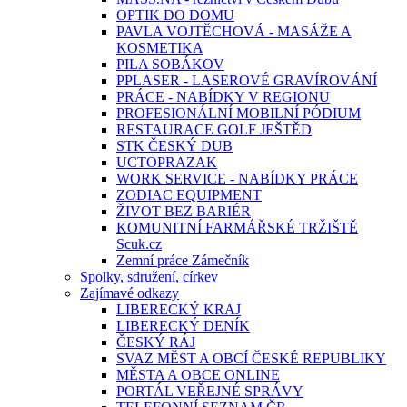
OPTIK DO DOMU
PAVLA VOJTĚCHOVÁ - MASÁŽE A
KOSMETIKA
PILA SOBÁKOV
PPLASER - LASEROVÉ GRAVÍROVÁNÍ
PRÁCE - NABÍDKY V REGIONU
PROFESIONÁLNÍ MOBILNÍ PÓDIUM
RESTAURACE GOLF JEŠTĚD
STK ČESKÝ DUB
UCTOPRAZAK
WORK SERVICE - NABÍDKY PRÁCE
ZODIAC EQUIPMENT
ŽIVOT BEZ BARIÉR
KOMUNITNÍ FARMÁŘSKÉ TRŽIŠTĚ
Scuk.cz
Zemní práce Zámečník
Spolky, sdružení, církev
Zajímavé odkazy
LIBERECKÝ KRAJ
LIBERECKÝ DENÍK
ČESKÝ RÁJ
SVAZ MĚST A OBCÍ ČESKÉ REPUBLIKY
MĚSTA A OBCE ONLINE
PORTÁL VEŘEJNÉ SPRÁVY