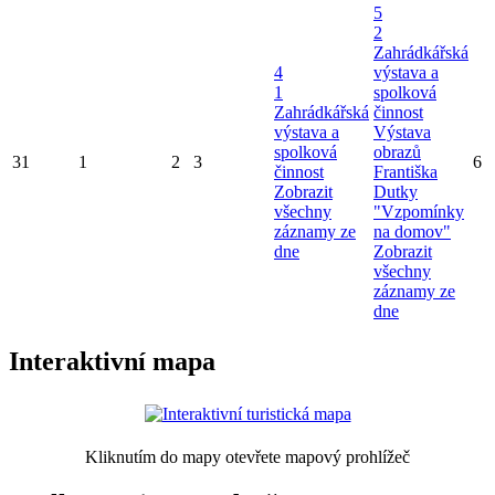
5
2
Zahrádkářská
4
výstava a
1
spolková
Zahrádkářská
činnost
výstava a
Výstava
spolková
obrazů
31
1
2
3
6
činnost
Františka
Zobrazit
Dutky
všechny
"Vzpomínky
záznamy ze
na domov"
dne
Zobrazit
všechny
záznamy ze
dne
Interaktivní mapa
Kliknutím do mapy otevřete mapový prohlížeč