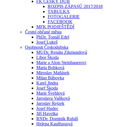
FK ČESKÝ DUB
ROZPIS ZÁPASŮ 2017⁄2018
TABULKA
FOTOGALERIE
FACEBOOK
MFK PODJEŠTĚDÍ
Čestní občané města
PhDr. Tomáš Edel
Josef Lukeš
Osobnosti Českodubska
MUDr. Renáta Zikmundová
Libor Škoda
Marie a Alois Steinbauerovi
Marta Bobková
Miroslav Maňásek
Milan Bábovka
Karel Jindra
Josef Škoda
Marie Švehlová
Jaroslava Vaňková
Jaroslav Rejzek
Josef Hudec
Jiří Havelka
RNDr. Dominik Rubáš
Helena Kaulfussová