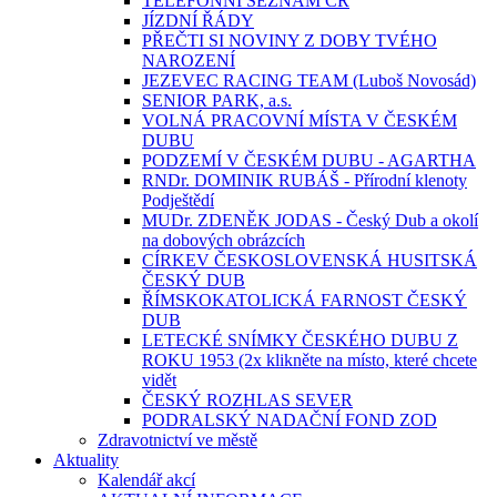
TELEFONNÍ SEZNAM ČR
JÍZDNÍ ŘÁDY
PŘEČTI SI NOVINY Z DOBY TVÉHO
NAROZENÍ
JEZEVEC RACING TEAM (Luboš Novosád)
SENIOR PARK, a.s.
VOLNÁ PRACOVNÍ MÍSTA V ČESKÉM
DUBU
PODZEMÍ V ČESKÉM DUBU - AGARTHA
RNDr. DOMINIK RUBÁŠ - Přírodní klenoty
Podještědí
MUDr. ZDENĚK JODAS - Český Dub a okolí
na dobových obrázcích
CÍRKEV ČESKOSLOVENSKÁ HUSITSKÁ
ČESKÝ DUB
ŘÍMSKOKATOLICKÁ FARNOST ČESKÝ
DUB
LETECKÉ SNÍMKY ČESKÉHO DUBU Z
ROKU 1953 (2x klikněte na místo, které chcete
vidět
ČESKÝ ROZHLAS SEVER
PODRALSKÝ NADAČNÍ FOND ZOD
Zdravotnictví ve městě
Aktuality
Kalendář akcí