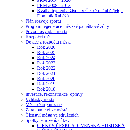
PRM 2014 - 2020
PRM 2008 - 2013
Kvalita bydlení a života v Českém Dubě (Mgr.
Dominik Rubáš )
Plán rozvoje sportu
Program regenerace městské památkové zóny
Povodňový plán města
Rozpočet města
Dotace z rozpočtu města
Rok 2026
Rok 2025
Rok 2024
Rok 2023
Rok 2022
Rok 2021
Rok 2020
Rok 2019
Rok 2018
Investice, rekonstrukce, opravy
Vyhlášky města
Městské organizace
Zdravotnictví ve městě
Členství města ve sdruženích
Spolky, sdružení, církev
CÍRKEV ČESKOSLOVENSKÁ HUSITSKÁ