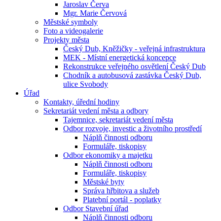
Jaroslav Červa
Mgr. Marie Červová
Městské symboly
Foto a videogalerie
Projekty města
Český Dub, Kněžičky - veřejná infrastruktura
MEK - Místní energetická koncepce
Rekonstrukce veřejného osvětlení Český Dub
Chodník a autobusová zastávka Český Dub,
ulice Svobody
Úřad
Kontakty, úřední hodiny
Sekretariát vedení města a odbory
Tajemnice, sekretariát vedení města
Odbor rozvoje, investic a životního prostředí
Náplň činnosti odboru
Formuláře, tiskopisy
Odbor ekonomiky a majetku
Náplň činnosti odboru
Formuláře, tiskopisy
Městské byty
Správa hřbitova a služeb
Platební portál - poplatky
Odbor Stavební úřad
Náplň činnosti odboru