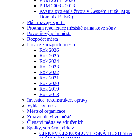
PRM 2014 - 2020
PRM 2008 - 2013
Kvalita bydlení a života v Českém Dubě (Mgr.
Dominik Rubáš )
Plán rozvoje sportu
Program regenerace městské památkové zóny
Povodňový plán města
Rozpočet města
Dotace z rozpočtu města
Rok 2026
Rok 2025
Rok 2024
Rok 2023
Rok 2022
Rok 2021
Rok 2020
Rok 2019
Rok 2018
Investice, rekonstrukce, opravy
Vyhlášky města
Městské organizace
Zdravotnictví ve městě
Členství města ve sdruženích
Spolky, sdružení, církev
CÍRKEV ČESKOSLOVENSKÁ HUSITSKÁ