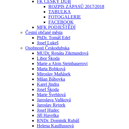
FK ČESKÝ DUB
ROZPIS ZÁPASŮ 2017⁄2018
TABULKA
FOTOGALERIE
FACEBOOK
MFK PODJEŠTĚDÍ
Čestní občané města
PhDr. Tomáš Edel
Josef Lukeš
Osobnosti Českodubska
MUDr. Renáta Zikmundová
Libor Škoda
Marie a Alois Steinbauerovi
Marta Bobková
Miroslav Maňásek
Milan Bábovka
Karel Jindra
Josef Škoda
Marie Švehlová
Jaroslava Vaňková
Jaroslav Rejzek
Josef Hudec
Jiří Havelka
RNDr. Dominik Rubáš
Helena Kaulfussová