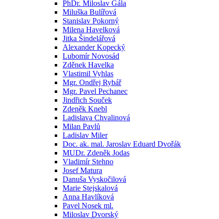
PhDr. Miloslav Gála
Miluška Bulířová
Stanislav Pokorný
Milena Havelková
Jitka Šindelářová
Alexander Kopecký
Lubomír Novosád
Zděnek Havelka
Vlastimil Vyhlas
Mgr. Ondřej Rybář
Mgr. Pavel Pechanec
Jindřich Souček
Zdeněk Knebl
Ladislava Chvalinová
Milan Pavlů
Ladislav Miler
Doc. ak. mal. Jaroslav Eduard Dvořák
MUDr. Zdeněk Jodas
Vladimír Stehno
Josef Matura
Danuša Vyskočilová
Marie Stejskalová
Anna Havlíková
Pavel Nosek ml.
Miloslav Dvorský