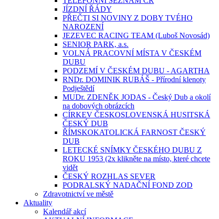
TELEFONNÍ SEZNAM ČR
JÍZDNÍ ŘÁDY
PŘEČTI SI NOVINY Z DOBY TVÉHO
NAROZENÍ
JEZEVEC RACING TEAM (Luboš Novosád)
SENIOR PARK, a.s.
VOLNÁ PRACOVNÍ MÍSTA V ČESKÉM
DUBU
PODZEMÍ V ČESKÉM DUBU - AGARTHA
RNDr. DOMINIK RUBÁŠ - Přírodní klenoty
Podještědí
MUDr. ZDENĚK JODAS - Český Dub a okolí
na dobových obrázcích
CÍRKEV ČESKOSLOVENSKÁ HUSITSKÁ
ČESKÝ DUB
ŘÍMSKOKATOLICKÁ FARNOST ČESKÝ
DUB
LETECKÉ SNÍMKY ČESKÉHO DUBU Z
ROKU 1953 (2x klikněte na místo, které chcete
vidět
ČESKÝ ROZHLAS SEVER
PODRALSKÝ NADAČNÍ FOND ZOD
Zdravotnictví ve městě
Aktuality
Kalendář akcí