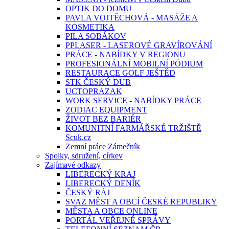
OPTIK DO DOMU
PAVLA VOJTĚCHOVÁ - MASÁŽE A
KOSMETIKA
PILA SOBÁKOV
PPLASER - LASEROVÉ GRAVÍROVÁNÍ
PRÁCE - NABÍDKY V REGIONU
PROFESIONÁLNÍ MOBILNÍ PÓDIUM
RESTAURACE GOLF JEŠTĚD
STK ČESKÝ DUB
UCTOPRAZAK
WORK SERVICE - NABÍDKY PRÁCE
ZODIAC EQUIPMENT
ŽIVOT BEZ BARIÉR
KOMUNITNÍ FARMÁŘSKÉ TRŽIŠTĚ
Scuk.cz
Zemní práce Zámečník
Spolky, sdružení, církev
Zajímavé odkazy
LIBERECKÝ KRAJ
LIBERECKÝ DENÍK
ČESKÝ RÁJ
SVAZ MĚST A OBCÍ ČESKÉ REPUBLIKY
MĚSTA A OBCE ONLINE
PORTÁL VEŘEJNÉ SPRÁVY