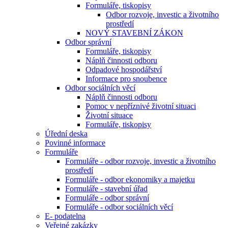
Formuláře, tiskopisy
Odbor rozvoje, investic a životního
prostředí
NOVÝ STAVEBNÍ ZÁKON
Odbor správní
Formuláře, tiskopisy
Náplň činnosti odboru
Odpadové hospodářství
Informace pro snoubence
Odbor sociálních věcí
Náplň činnosti odboru
Pomoc v nepříznivé životní situaci
Životní situace
Formuláře, tiskopisy
Úřední deska
Povinné informace
Formuláře
Formuláře - odbor rozvoje, investic a životního
prostředí
Formuláře - odbor ekonomiky a majetku
Formuláře - stavební úřad
Formuláře - odbor správní
Formuláře - odbor sociálních věcí
E- podatelna
Veřejné zakázky