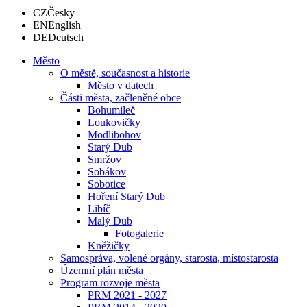
CZ
Česky
EN
English
DE
Deutsch
Město
O městě, současnost a historie
Město v datech
Části města, začleněné obce
Bohumileč
Loukovičky
Modlibohov
Starý Dub
Smržov
Sobákov
Sobotice
Hoření Starý Dub
Libíč
Malý Dub
Fotogalerie
Kněžičky
Samospráva, volené orgány, starosta, místostarosta
Územní plán města
Program rozvoje města
PRM 2021 - 2027