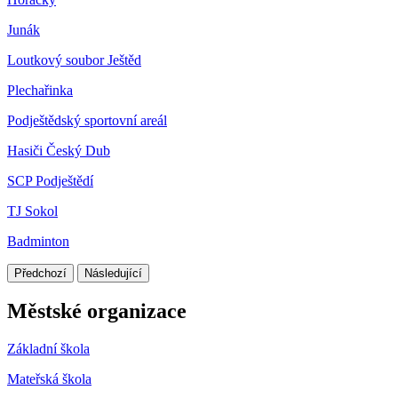
Junák
Loutkový soubor Ještěd
Plechařinka
Podještědský sportovní areál
Hasiči Český Dub
SCP Podještědí
TJ Sokol
Badminton
Předchozí
Následující
Městské organizace
Základní škola
Mateřská škola