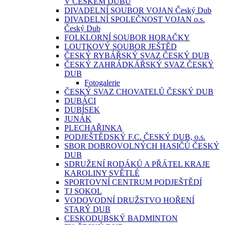
V ČESKÉM DUBU
DIVADELNÍ SOUBOR VOJAN Český Dub
DIVADELNÍ SPOLEČNOST VOJAN o.s.
Český Dub
FOLKLORNÍ SOUBOR HORAČKY
LOUTKOVÝ SOUBOR JEŠTĚD
ČESKÝ RYBÁŘSKÝ SVAZ ČESKÝ DUB
ČESKÝ ZAHRÁDKÁŘSKÝ SVAZ ČESKÝ
DUB
Fotogalerie
ČESKÝ SVAZ CHOVATELŮ ČESKÝ DUB
DUBÁCI
DUBÍSEK
JUNÁK
PLECHAŘINKA
PODJEŠTĚDSKÝ F.C. ČESKÝ DUB, o.s.
SBOR DOBROVOLNÝCH HASIČŮ ČESKÝ
DUB
SDRUŽENÍ RODÁKŮ A PŘÁTEL KRAJE
KAROLINY SVĚTLÉ
SPORTOVNÍ CENTRUM PODJEŠTĚDÍ
TJ SOKOL
VODOVODNÍ DRUŽSTVO HOŘENÍ
STARÝ DUB
CESKODUBSKÝ BADMINTON