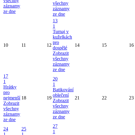
všechny
všechny
záznamy
záznamy
ze dne
ze dne
13
1
Turnaj v
kuželkách
pro
10
11
12
14
15
16
dospělé
Zobrazit
všechny
záznamy
ze dne
17
20
1
1
Hrátky
Batikování
pro
oblečení
nejmenší
18
19
21
22
23
Zobrazit
Zobrazit
všechny
všechny
záznamy
záznamy
ze dne
ze dne
27
24
25
1
1
1