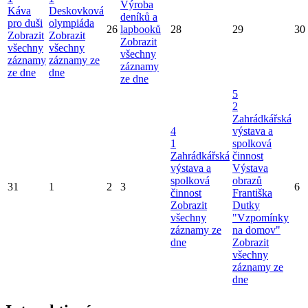
Výroba
Káva
Deskovková
deníků a
pro duši
olympiáda
26
lapbooků
28
29
30
Zobrazit
Zobrazit
Zobrazit
všechny
všechny
všechny
záznamy
záznamy ze
záznamy
ze dne
dne
ze dne
5
2
Zahrádkářská
4
výstava a
1
spolková
Zahrádkářská
činnost
výstava a
Výstava
spolková
obrazů
31
1
2
3
6
činnost
Františka
Zobrazit
Dutky
všechny
"Vzpomínky
záznamy ze
na domov"
dne
Zobrazit
všechny
záznamy ze
dne