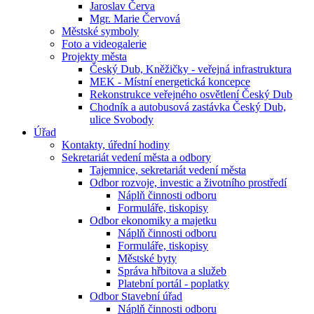
Jaroslav Červa
Mgr. Marie Červová
Městské symboly
Foto a videogalerie
Projekty města
Český Dub, Kněžičky - veřejná infrastruktura
MEK - Místní energetická koncepce
Rekonstrukce veřejného osvětlení Český Dub
Chodník a autobusová zastávka Český Dub,
ulice Svobody
Úřad
Kontakty, úřední hodiny
Sekretariát vedení města a odbory
Tajemnice, sekretariát vedení města
Odbor rozvoje, investic a životního prostředí
Náplň činnosti odboru
Formuláře, tiskopisy
Odbor ekonomiky a majetku
Náplň činnosti odboru
Formuláře, tiskopisy
Městské byty
Správa hřbitova a služeb
Platební portál - poplatky
Odbor Stavební úřad
Náplň činnosti odboru