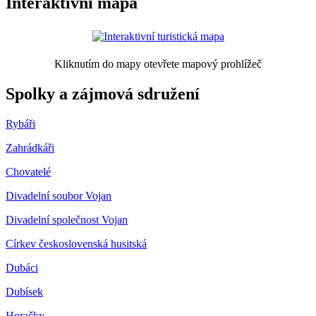
Interaktivní mapa
Kliknutím do mapy otevřete mapový prohlížeč
Spolky a zájmová sdružení
Rybáři
Zahrádkáři
Chovatelé
Divadelní soubor Vojan
Divadelní společnost Vojan
Církev československá husitská
Dubáci
Dubísek
Horačky