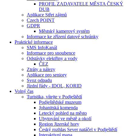
PROFIL ZADAVATELE MĚSTA ČESKÝ
DUB
Aplikace Střet zájmů
Czech POINT
GDPR
Městský kamerový systém
Informace ke zřízení datové schránky
Praktické informace
SMS InfoKanál
Informace pro snoubence
Odstávky elektřiny a vody
ČEZ
Ztráty a nálezy
Aplikace pro seniory
Svoz odpadu
Jízdní řády - IDOL, KORID
Volný čas
Turistika, vítejte v Podještědí
Podještědské muzeum
Johanitská komenda
Letecký pohled na město
Ubytování ve městě a okolí
Region Jizerské hory
Český rozhlas Sever natáčel v Podještědí
Interaktivní mapa