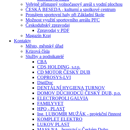
Veřejně přístupný volnočasový areál s vodní plochou
ČESKÁ BESEDA - kulturní a spolkové centrum
Pronájem sportovní haly při Základní škole
Možnost využití sportovního areálu PFC
Českodubský zpravodaj
Zpravodaj v PDF
Magazín Kraj
Kontakty
Město, městský úřad
Krizová čísla
Služby a podnikatelé
CBA
CDS HOLDING, s.r.o.
CD MOTOR ČESKÝ DUB
COPROSYS-LVI
DigiDoc
DENTÁLNÍ HYGIENA TURNOV
DOMOV DŮCHODCŮ ČESKÝ DUB, p.o.
ELECTROPOLI GALVIA
FAMILYVET
HPQ - PLAST
Ing. LUBOMÍR MUŽÁK - projekční činnost
KOMPLET ELEKTRO
LUKOV PLAST
MASS.NA - řeznictví v Českém Dubu