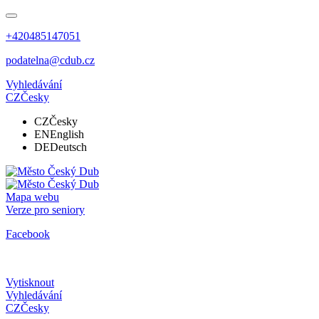
+420485147051
podatelna@cdub.cz
Vyhledávání
CZ
Česky
CZ
Česky
EN
English
DE
Deutsch
Mapa webu
Verze pro seniory
Facebook
Vytisknout
Vyhledávání
CZ
Česky