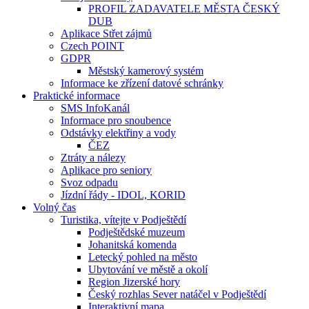
PROFIL ZADAVATELE MĚSTA ČESKÝ
DUB
Aplikace Střet zájmů
Czech POINT
GDPR
Městský kamerový systém
Informace ke zřízení datové schránky
Praktické informace
SMS InfoKanál
Informace pro snoubence
Odstávky elektřiny a vody
ČEZ
Ztráty a nálezy
Aplikace pro seniory
Svoz odpadu
Jízdní řády - IDOL, KORID
Volný čas
Turistika, vítejte v Podještědí
Podještědské muzeum
Johanitská komenda
Letecký pohled na město
Ubytování ve městě a okolí
Region Jizerské hory
Český rozhlas Sever natáčel v Podještědí
Interaktivní mapa