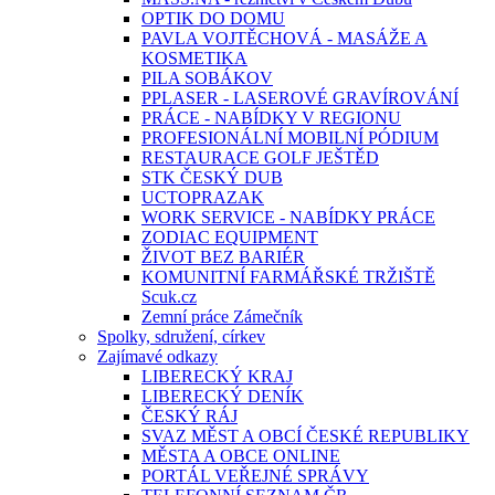
OPTIK DO DOMU
PAVLA VOJTĚCHOVÁ - MASÁŽE A
KOSMETIKA
PILA SOBÁKOV
PPLASER - LASEROVÉ GRAVÍROVÁNÍ
PRÁCE - NABÍDKY V REGIONU
PROFESIONÁLNÍ MOBILNÍ PÓDIUM
RESTAURACE GOLF JEŠTĚD
STK ČESKÝ DUB
UCTOPRAZAK
WORK SERVICE - NABÍDKY PRÁCE
ZODIAC EQUIPMENT
ŽIVOT BEZ BARIÉR
KOMUNITNÍ FARMÁŘSKÉ TRŽIŠTĚ
Scuk.cz
Zemní práce Zámečník
Spolky, sdružení, církev
Zajímavé odkazy
LIBERECKÝ KRAJ
LIBERECKÝ DENÍK
ČESKÝ RÁJ
SVAZ MĚST A OBCÍ ČESKÉ REPUBLIKY
MĚSTA A OBCE ONLINE
PORTÁL VEŘEJNÉ SPRÁVY