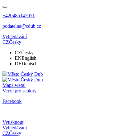
+420485147051
podatelna@cdub.cz
Vyhledávání
CZ
Česky
CZ
Česky
EN
English
DE
Deutsch
Mapa webu
Verze pro seniory
Facebook
Vytisknout
Vyhledávání
CZ
Česky