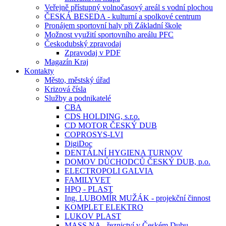
Veřejně přístupný volnočasový areál s vodní plochou
ČESKÁ BESEDA - kulturní a spolkové centrum
Pronájem sportovní haly při Základní škole
Možnost využití sportovního areálu PFC
Českodubský zpravodaj
Zpravodaj v PDF
Magazín Kraj
Kontakty
Město, městský úřad
Krizová čísla
Služby a podnikatelé
CBA
CDS HOLDING, s.r.o.
CD MOTOR ČESKÝ DUB
COPROSYS-LVI
DigiDoc
DENTÁLNÍ HYGIENA TURNOV
DOMOV DŮCHODCŮ ČESKÝ DUB, p.o.
ELECTROPOLI GALVIA
FAMILYVET
HPQ - PLAST
Ing. LUBOMÍR MUŽÁK - projekční činnost
KOMPLET ELEKTRO
LUKOV PLAST
MASS.NA - řeznictví v Českém Dubu