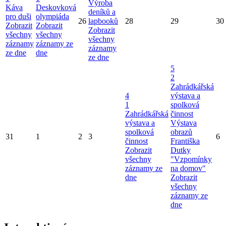
Výroba
Káva
Deskovková
deníků a
pro duši
olympiáda
26
lapbooků
28
29
30
Zobrazit
Zobrazit
Zobrazit
všechny
všechny
všechny
záznamy
záznamy ze
záznamy
ze dne
dne
ze dne
5
2
Zahrádkářská
4
výstava a
1
spolková
Zahrádkářská
činnost
výstava a
Výstava
spolková
obrazů
31
1
2
3
6
činnost
Františka
Zobrazit
Dutky
všechny
"Vzpomínky
záznamy ze
na domov"
dne
Zobrazit
všechny
záznamy ze
dne