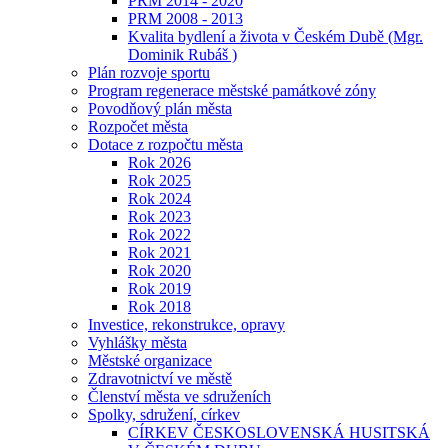
PRM 2014 - 2020
PRM 2008 - 2013
Kvalita bydlení a života v Českém Dubě (Mgr.
Dominik Rubáš )
Plán rozvoje sportu
Program regenerace městské památkové zóny
Povodňový plán města
Rozpočet města
Dotace z rozpočtu města
Rok 2026
Rok 2025
Rok 2024
Rok 2023
Rok 2022
Rok 2021
Rok 2020
Rok 2019
Rok 2018
Investice, rekonstrukce, opravy
Vyhlášky města
Městské organizace
Zdravotnictví ve městě
Členství města ve sdruženích
Spolky, sdružení, církev
CÍRKEV ČESKOSLOVENSKÁ HUSITSKÁ