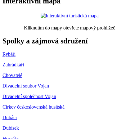
Interaktivní mapa
Kliknutím do mapy otevřete mapový prohlížeč
Spolky a zájmová sdružení
Rybáři
Zahrádkáři
Chovatelé
Divadelní soubor Vojan
Divadelní společnost Vojan
Církev československá husitská
Dubáci
Dubísek
Horačky