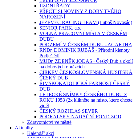
TELEFONNÍ SEZNAM ČR
JÍZDNÍ ŘÁDY
PŘEČTI SI NOVINY Z DOBY TVÉHO
NAROZENÍ
JEZEVEC RACING TEAM (Luboš Novosád)
SENIOR PARK, a.s.
VOLNÁ PRACOVNÍ MÍSTA V ČESKÉM
DUBU
PODZEMÍ V ČESKÉM DUBU - AGARTHA
RNDr. DOMINIK RUBÁŠ - Přírodní klenoty
Podještědí
MUDr. ZDENĚK JODAS - Český Dub a okolí
na dobových obrázcích
CÍRKEV ČESKOSLOVENSKÁ HUSITSKÁ
ČESKÝ DUB
ŘÍMSKOKATOLICKÁ FARNOST ČESKÝ
DUB
LETECKÉ SNÍMKY ČESKÉHO DUBU Z
ROKU 1953 (2x klikněte na místo, které chcete
vidět
ČESKÝ ROZHLAS SEVER
PODRALSKÝ NADAČNÍ FOND ZOD
Zdravotnictví ve městě
Aktuality
Kalendář akcí