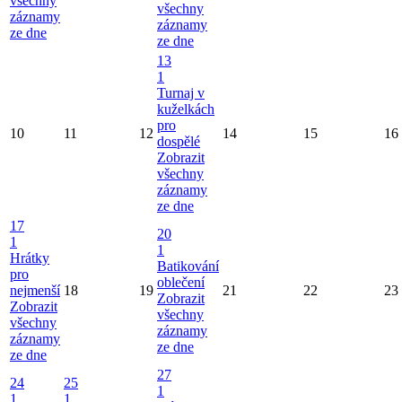
všechny
všechny
záznamy
záznamy
ze dne
ze dne
13
1
Turnaj v
kuželkách
pro
10
11
12
14
15
16
dospělé
Zobrazit
všechny
záznamy
ze dne
17
20
1
1
Hrátky
Batikování
pro
oblečení
nejmenší
18
19
21
22
23
Zobrazit
Zobrazit
všechny
všechny
záznamy
záznamy
ze dne
ze dne
27
24
25
1
1
1