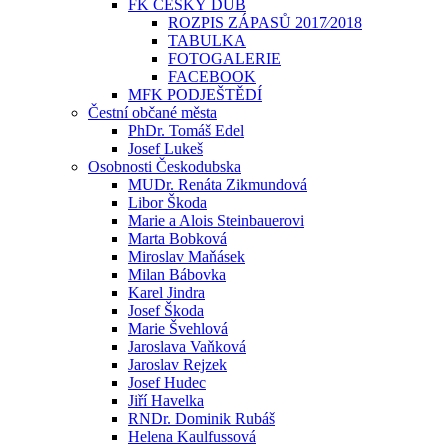
FK ČESKÝ DUB
ROZPIS ZÁPASŮ 2017⁄2018
TABULKA
FOTOGALERIE
FACEBOOK
MFK PODJEŠTĚDÍ
Čestní občané města
PhDr. Tomáš Edel
Josef Lukeš
Osobnosti Českodubska
MUDr. Renáta Zikmundová
Libor Škoda
Marie a Alois Steinbauerovi
Marta Bobková
Miroslav Maňásek
Milan Bábovka
Karel Jindra
Josef Škoda
Marie Švehlová
Jaroslava Vaňková
Jaroslav Rejzek
Josef Hudec
Jiří Havelka
RNDr. Dominik Rubáš
Helena Kaulfussová