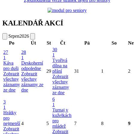
Zjednodušená verze stránek nejen pro seniory
KALENDÁŘ AKCÍ
Srpen
2026
Po
Út
St
Čt
Pá
So
Ne
30
27
28
1
1
1
Tvořivá
Káva
Deskoherní
dílna na
pro duši
odpoledne
29
přání
31
1
2
Zobrazit
Zobrazit
Zobrazit
všechny
všechny
všechny
záznamy
záznamy ze
záznamy
ze dne
dne
ze dne
6
3
1
1
Turnaj v
Hrátky
kuželkách
pro
pro
nejmenší
4
5
7
8
9
mládež
Zobrazit
Zobrazit