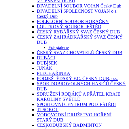
V ČESKÉM DUBU
DIVADELNÍ SOUBOR VOJAN Český Dub
DIVADELNÍ SPOLEČNOST VOJAN o.s.
Český Dub
FOLKLORNÍ SOUBOR HORAČKY
LOUTKOVÝ SOUBOR JEŠTĚD
ČESKÝ RYBÁŘSKÝ SVAZ ČESKÝ DUB
ČESKÝ ZAHRÁDKÁŘSKÝ SVAZ ČESKÝ
DUB
Fotogalerie
ČESKÝ SVAZ CHOVATELŮ ČESKÝ DUB
DUBÁCI
DUBÍSEK
JUNÁK
PLECHAŘINKA
PODJEŠTĚDSKÝ F.C. ČESKÝ DUB, o.s.
SBOR DOBROVOLNÝCH HASIČŮ ČESKÝ
DUB
SDRUŽENÍ RODÁKŮ A PŘÁTEL KRAJE
KAROLINY SVĚTLÉ
SPORTOVNÍ CENTRUM PODJEŠTĚDÍ
TJ SOKOL
VODOVODNÍ DRUŽSTVO HOŘENÍ
STARÝ DUB
CESKODUBSKÝ BADMINTON