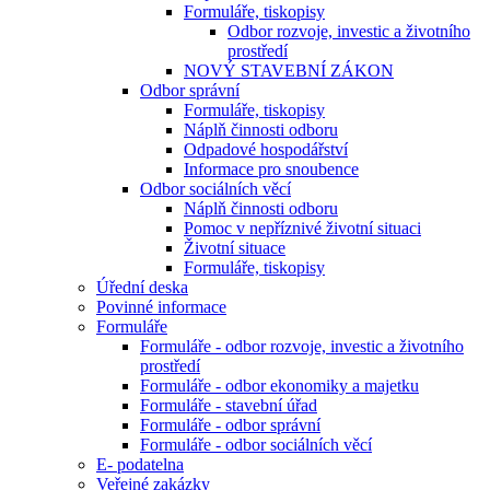
Formuláře, tiskopisy
Odbor rozvoje, investic a životního
prostředí
NOVÝ STAVEBNÍ ZÁKON
Odbor správní
Formuláře, tiskopisy
Náplň činnosti odboru
Odpadové hospodářství
Informace pro snoubence
Odbor sociálních věcí
Náplň činnosti odboru
Pomoc v nepříznivé životní situaci
Životní situace
Formuláře, tiskopisy
Úřední deska
Povinné informace
Formuláře
Formuláře - odbor rozvoje, investic a životního
prostředí
Formuláře - odbor ekonomiky a majetku
Formuláře - stavební úřad
Formuláře - odbor správní
Formuláře - odbor sociálních věcí
E- podatelna
Veřejné zakázky