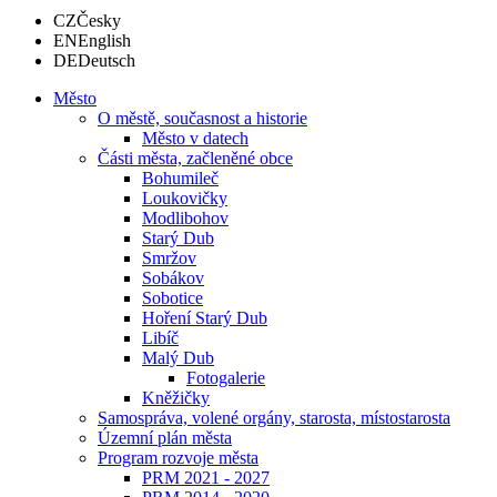
CZ
Česky
EN
English
DE
Deutsch
Město
O městě, současnost a historie
Město v datech
Části města, začleněné obce
Bohumileč
Loukovičky
Modlibohov
Starý Dub
Smržov
Sobákov
Sobotice
Hoření Starý Dub
Libíč
Malý Dub
Fotogalerie
Kněžičky
Samospráva, volené orgány, starosta, místostarosta
Územní plán města
Program rozvoje města
PRM 2021 - 2027