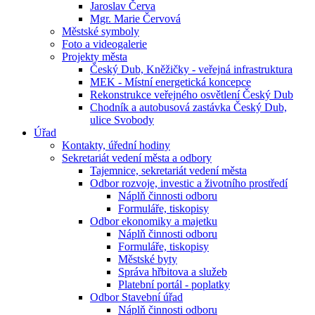
Jaroslav Červa
Mgr. Marie Červová
Městské symboly
Foto a videogalerie
Projekty města
Český Dub, Kněžičky - veřejná infrastruktura
MEK - Místní energetická koncepce
Rekonstrukce veřejného osvětlení Český Dub
Chodník a autobusová zastávka Český Dub,
ulice Svobody
Úřad
Kontakty, úřední hodiny
Sekretariát vedení města a odbory
Tajemnice, sekretariát vedení města
Odbor rozvoje, investic a životního prostředí
Náplň činnosti odboru
Formuláře, tiskopisy
Odbor ekonomiky a majetku
Náplň činnosti odboru
Formuláře, tiskopisy
Městské byty
Správa hřbitova a služeb
Platební portál - poplatky
Odbor Stavební úřad
Náplň činnosti odboru