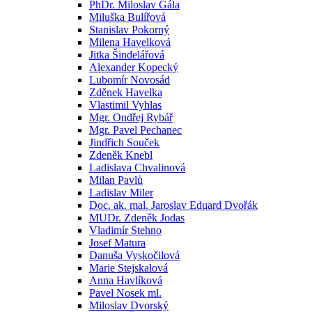
PhDr. Miloslav Gála
Miluška Bulířová
Stanislav Pokorný
Milena Havelková
Jitka Šindelářová
Alexander Kopecký
Lubomír Novosád
Zděnek Havelka
Vlastimil Vyhlas
Mgr. Ondřej Rybář
Mgr. Pavel Pechanec
Jindřich Souček
Zdeněk Knebl
Ladislava Chvalinová
Milan Pavlů
Ladislav Miler
Doc. ak. mal. Jaroslav Eduard Dvořák
MUDr. Zdeněk Jodas
Vladimír Stehno
Josef Matura
Danuša Vyskočilová
Marie Stejskalová
Anna Havlíková
Pavel Nosek ml.
Miloslav Dvorský