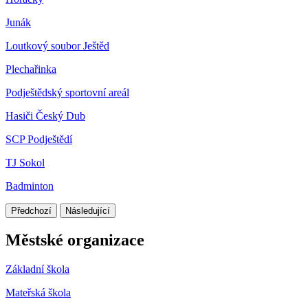
Junák
Loutkový soubor Ještěd
Plechařinka
Podještědský sportovní areál
Hasiči Český Dub
SCP Podještědí
TJ Sokol
Badminton
Předchozí
Následující
Městské organizace
Základní škola
Mateřská škola