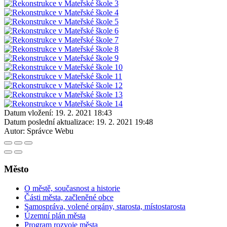
Datum vložení:
19. 2. 2021 18:43
Datum poslední aktualizace:
19. 2. 2021 19:48
Autor:
Správce Webu
Město
O městě, současnost a historie
Části města, začleněné obce
Samospráva, volené orgány, starosta, místostarosta
Územní plán města
Program rozvoje města