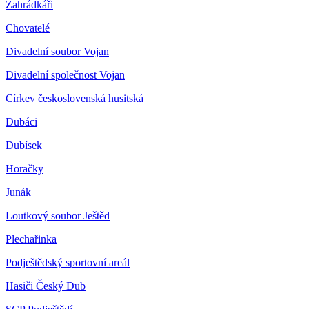
Zahrádkáři
Chovatelé
Divadelní soubor Vojan
Divadelní společnost Vojan
Církev československá husitská
Dubáci
Dubísek
Horačky
Junák
Loutkový soubor Ještěd
Plechařinka
Podještědský sportovní areál
Hasiči Český Dub