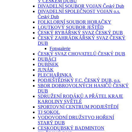
V ČESKÉM DUBU
DIVADELNÍ SOUBOR VOJAN Český Dub
DIVADELNÍ SPOLEČNOST VOJAN o.s.
Český Dub
FOLKLORNÍ SOUBOR HORAČKY
LOUTKOVÝ SOUBOR JEŠTĚD
ČESKÝ RYBÁŘSKÝ SVAZ ČESKÝ DUB
ČESKÝ ZAHRÁDKÁŘSKÝ SVAZ ČESKÝ
DUB
Fotogalerie
ČESKÝ SVAZ CHOVATELŮ ČESKÝ DUB
DUBÁCI
DUBÍSEK
JUNÁK
PLECHAŘINKA
PODJEŠTĚDSKÝ F.C. ČESKÝ DUB, o.s.
SBOR DOBROVOLNÝCH HASIČŮ ČESKÝ
DUB
SDRUŽENÍ RODÁKŮ A PŘÁTEL KRAJE
KAROLINY SVĚTLÉ
SPORTOVNÍ CENTRUM PODJEŠTĚDÍ
TJ SOKOL
VODOVODNÍ DRUŽSTVO HOŘENÍ
STARÝ DUB
CESKODUBSKÝ BADMINTON