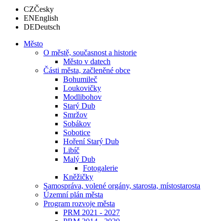
CZ
Česky
EN
English
DE
Deutsch
Město
O městě, současnost a historie
Město v datech
Části města, začleněné obce
Bohumileč
Loukovičky
Modlibohov
Starý Dub
Smržov
Sobákov
Sobotice
Hoření Starý Dub
Libíč
Malý Dub
Fotogalerie
Kněžičky
Samospráva, volené orgány, starosta, místostarosta
Územní plán města
Program rozvoje města
PRM 2021 - 2027