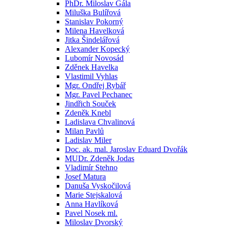
PhDr. Miloslav Gála
Miluška Bulířová
Stanislav Pokorný
Milena Havelková
Jitka Šindelářová
Alexander Kopecký
Lubomír Novosád
Zděnek Havelka
Vlastimil Vyhlas
Mgr. Ondřej Rybář
Mgr. Pavel Pechanec
Jindřich Souček
Zdeněk Knebl
Ladislava Chvalinová
Milan Pavlů
Ladislav Miler
Doc. ak. mal. Jaroslav Eduard Dvořák
MUDr. Zdeněk Jodas
Vladimír Stehno
Josef Matura
Danuša Vyskočilová
Marie Stejskalová
Anna Havlíková
Pavel Nosek ml.
Miloslav Dvorský