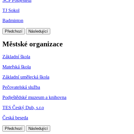
SCP Podještědí
TJ Sokol
Badminton
Předchozí
Následující
Městské organizace
Základní škola
Mateřská škola
Základní umělecká škola
Pečovatelská služba
Podještědské muzeum a knihovna
TES Český Dub, s.r.o
Česká beseda
Předchozí
Následující