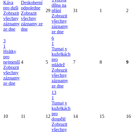
Káva
Deskoherní
dílna na
pro duši
odpoledne
29
přání
31
1
2
Zobrazit
Zobrazit
Zobrazit
všechny
všechny
všechny
záznamy
záznamy ze
záznamy
ze dne
dne
ze dne
6
3
1
1
Turnaj v
Hrátky
kuželkách
pro
pro
nejmenší
4
5
7
8
9
mládež
Zobrazit
Zobrazit
všechny
všechny
záznamy
záznamy
ze dne
ze dne
13
1
Turnaj v
kuželkách
pro
10
11
12
14
15
16
dospělé
Zobrazit
všechny