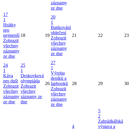
záznamy
ze dne
17
20
1
1
Hrátky
Batikování
pro
oblečení
nejmenší
18
19
21
22
23
Zobrazit
Zobrazit
všechny
všechny
záznamy
záznamy
ze dne
ze dne
27
24
25
1
1
1
Výroba
Káva
Deskovková
deníků a
pro duši
olympiáda
26
lapbooků
28
29
30
Zobrazit
Zobrazit
Zobrazit
všechny
všechny
všechny
záznamy
záznamy ze
záznamy
ze dne
dne
ze dne
5
2
Zahrádkářská
4
výstava a