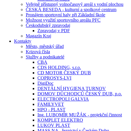
Veřejně přístupný volnočasový areál s vodní plochou
ČESKÁ BESEDA - kulturní a spolkové centrum
Pronájem sportovní haly při Základní škole
Možnost využití sportovního areálu PFC
Českodubský zpravodaj
Zpravodaj v PDF
Magazín Kraj
Kontakty
Město, městský úřad
Krizová čísla
Služby a podnikatelé
CBA
CDS HOLDING, s.r.o.
CD MOTOR ČESKÝ DUB
COPROSYS-LVI
DigiDoc
DENTÁLNÍ HYGIENA TURNOV
DOMOV DŮCHODCŮ ČESKÝ DUB, p.o.
ELECTROPOLI GALVIA
FAMILYVET
HPQ - PLAST
Ing. LUBOMÍR MUŽÁK - projekční činnost
KOMPLET ELEKTRO
LUKOV PLAST
MASS.NA - řeznictví v Českém Dubu