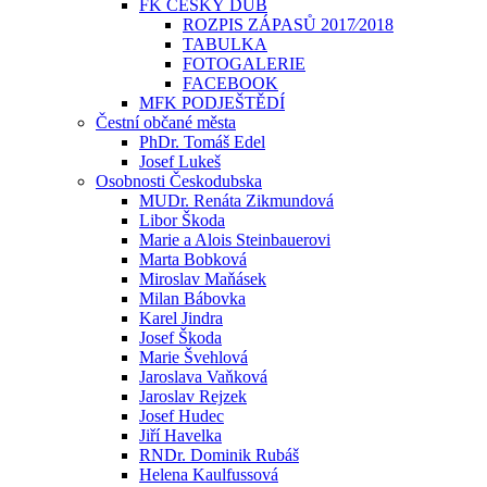
FK ČESKÝ DUB
ROZPIS ZÁPASŮ 2017⁄2018
TABULKA
FOTOGALERIE
FACEBOOK
MFK PODJEŠTĚDÍ
Čestní občané města
PhDr. Tomáš Edel
Josef Lukeš
Osobnosti Českodubska
MUDr. Renáta Zikmundová
Libor Škoda
Marie a Alois Steinbauerovi
Marta Bobková
Miroslav Maňásek
Milan Bábovka
Karel Jindra
Josef Škoda
Marie Švehlová
Jaroslava Vaňková
Jaroslav Rejzek
Josef Hudec
Jiří Havelka
RNDr. Dominik Rubáš
Helena Kaulfussová