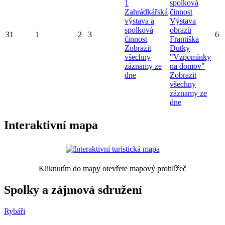
1
spolková
Zahrádkářská
činnost
výstava a
Výstava
spolková
obrazů
31
1
2
3
6
činnost
Františka
Zobrazit
Dutky
všechny
"Vzpomínky
záznamy ze
na domov"
dne
Zobrazit
všechny
záznamy ze
dne
Interaktivní mapa
Kliknutím do mapy otevřete mapový prohlížeč
Spolky a zájmová sdružení
Rybáři