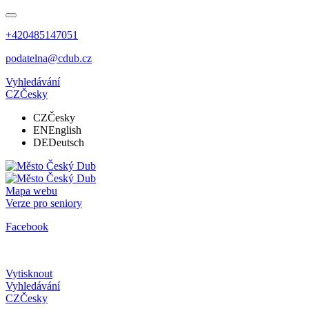
+420485147051
podatelna@cdub.cz
Vyhledávání
CZ
Česky
CZ
Česky
EN
English
DE
Deutsch
Mapa webu
Verze pro seniory
Facebook
Vytisknout
Vyhledávání
CZ
Česky