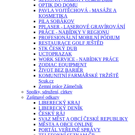
OPTIK DO DOMU
PAVLA VOJTĚCHOVÁ - MASÁŽE A
KOSMETIKA
PILA SOBÁKOV
PPLASER - LASEROVÉ GRAVÍROVÁNÍ
PRÁCE - NABÍDKY V REGIONU
PROFESIONÁLNÍ MOBILNÍ PÓDIUM
RESTAURACE GOLF JEŠTĚD
STK ČESKÝ DUB
UCTOPRAZAK
WORK SERVICE - NABÍDKY PRÁCE
ZODIAC EQUIPMENT
ŽIVOT BEZ BARIÉR
KOMUNITNÍ FARMÁŘSKÉ TRŽIŠTĚ
Scuk.cz
Zemní práce Zámečník
Spolky, sdružení, církev
Zajímavé odkazy
LIBERECKÝ KRAJ
LIBERECKÝ DENÍK
ČESKÝ RÁJ
SVAZ MĚST A OBCÍ ČESKÉ REPUBLIKY
MĚSTA A OBCE ONLINE
PORTÁL VEŘEJNÉ SPRÁVY