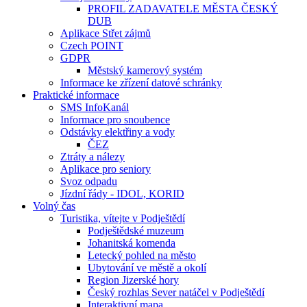
PROFIL ZADAVATELE MĚSTA ČESKÝ
DUB
Aplikace Střet zájmů
Czech POINT
GDPR
Městský kamerový systém
Informace ke zřízení datové schránky
Praktické informace
SMS InfoKanál
Informace pro snoubence
Odstávky elektřiny a vody
ČEZ
Ztráty a nálezy
Aplikace pro seniory
Svoz odpadu
Jízdní řády - IDOL, KORID
Volný čas
Turistika, vítejte v Podještědí
Podještědské muzeum
Johanitská komenda
Letecký pohled na město
Ubytování ve městě a okolí
Region Jizerské hory
Český rozhlas Sever natáčel v Podještědí
Interaktivní mapa