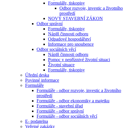
Formuláře, tiskopisy
Odbor rozvoje, investic a životního
prostředí
NOVÝ STAVEBNÍ ZÁKON
Odbor správní
Formuláře, tiskopisy
Náplň činnosti odboru
Odpadové hospodářství
Informace pro snoubence
Odbor sociálních věcí
Náplň činnosti odboru
Pomoc v nepříznivé životní situaci
Životní situace
Formuláře, tiskopisy
Úřední deska
Povinné informace
Formuláře
Formuláře - odbor rozvoje, investic a životního
prostředí
Formuláře - odbor ekonomiky a majetku
Formuláře - stavební úřad
Formuláře - odbor správní
Formuláře - odbor sociálních věcí
E- podatelna
Veřejné zakázky