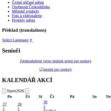
Čestní občané města
Osobnosti Českodubska
Městské symboly
Foto a videogalerie
Projekty města
Překlad (translations)
Select Language
▼
Senioři
Zjednodušená verze stránek nejen pro seniory
KALENDÁŘ AKCÍ
Srpen
2026
Po
Út
St
Čt
Pá
So
Ne
30
27
28
1
1
1
Tvořivá