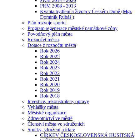
PRM 2014 - 2020
PRM 2008 - 2013
Kvalita bydlení a života v Českém Dubě (Mgr.
Dominik Rubáš )
Plán rozvoje sportu
Program regenerace městské památkové zóny
Povodňový plán města
Rozpočet města
Dotace z rozpočtu města
Rok 2026
Rok 2025
Rok 2024
Rok 2023
Rok 2022
Rok 2021
Rok 2020
Rok 2019
Rok 2018
Investice, rekonstrukce, opravy
Vyhlášky města
Městské organizace
Zdravotnictví ve městě
Členství města ve sdruženích
Spolky, sdružení, církev
CÍRKEV ČESKOSLOVENSKÁ HUSITSKÁ