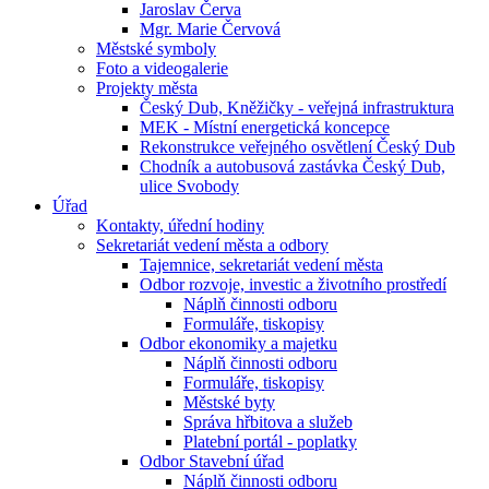
Jaroslav Červa
Mgr. Marie Červová
Městské symboly
Foto a videogalerie
Projekty města
Český Dub, Kněžičky - veřejná infrastruktura
MEK - Místní energetická koncepce
Rekonstrukce veřejného osvětlení Český Dub
Chodník a autobusová zastávka Český Dub,
ulice Svobody
Úřad
Kontakty, úřední hodiny
Sekretariát vedení města a odbory
Tajemnice, sekretariát vedení města
Odbor rozvoje, investic a životního prostředí
Náplň činnosti odboru
Formuláře, tiskopisy
Odbor ekonomiky a majetku
Náplň činnosti odboru
Formuláře, tiskopisy
Městské byty
Správa hřbitova a služeb
Platební portál - poplatky
Odbor Stavební úřad
Náplň činnosti odboru