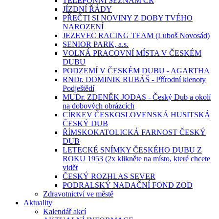
TELEFONNÍ SEZNAM ČR
JÍZDNÍ ŘÁDY
PŘEČTI SI NOVINY Z DOBY TVÉHO
NAROZENÍ
JEZEVEC RACING TEAM (Luboš Novosád)
SENIOR PARK, a.s.
VOLNÁ PRACOVNÍ MÍSTA V ČESKÉM
DUBU
PODZEMÍ V ČESKÉM DUBU - AGARTHA
RNDr. DOMINIK RUBÁŠ - Přírodní klenoty
Podještědí
MUDr. ZDENĚK JODAS - Český Dub a okolí
na dobových obrázcích
CÍRKEV ČESKOSLOVENSKÁ HUSITSKÁ
ČESKÝ DUB
ŘÍMSKOKATOLICKÁ FARNOST ČESKÝ
DUB
LETECKÉ SNÍMKY ČESKÉHO DUBU Z
ROKU 1953 (2x klikněte na místo, které chcete
vidět
ČESKÝ ROZHLAS SEVER
PODRALSKÝ NADAČNÍ FOND ZOD
Zdravotnictví ve městě
Aktuality
Kalendář akcí