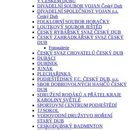
V ČESKÉM DUBU
DIVADELNÍ SOUBOR VOJAN Český Dub
DIVADELNÍ SPOLEČNOST VOJAN o.s.
Český Dub
FOLKLORNÍ SOUBOR HORAČKY
LOUTKOVÝ SOUBOR JEŠTĚD
ČESKÝ RYBÁŘSKÝ SVAZ ČESKÝ DUB
ČESKÝ ZAHRÁDKÁŘSKÝ SVAZ ČESKÝ
DUB
Fotogalerie
ČESKÝ SVAZ CHOVATELŮ ČESKÝ DUB
DUBÁCI
DUBÍSEK
JUNÁK
PLECHAŘINKA
PODJEŠTĚDSKÝ F.C. ČESKÝ DUB, o.s.
SBOR DOBROVOLNÝCH HASIČŮ ČESKÝ
DUB
SDRUŽENÍ RODÁKŮ A PŘÁTEL KRAJE
KAROLINY SVĚTLÉ
SPORTOVNÍ CENTRUM PODJEŠTĚDÍ
TJ SOKOL
VODOVODNÍ DRUŽSTVO HOŘENÍ
STARÝ DUB
CESKODUBSKÝ BADMINTON