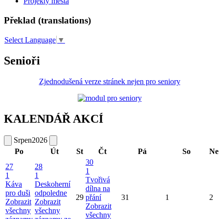
Projekty města
Překlad (translations)
Select Language
▼
Senioři
Zjednodušená verze stránek nejen pro seniory
KALENDÁŘ AKCÍ
Srpen
2026
Po
Út
St
Čt
Pá
So
Ne
30
27
28
1
1
1
Tvořivá
Káva
Deskoherní
dílna na
pro duši
odpoledne
29
přání
31
1
2
Zobrazit
Zobrazit
Zobrazit
všechny
všechny
všechny