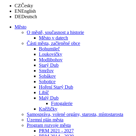
CZ
Česky
EN
English
DE
Deutsch
Město
O městě, současnost a historie
Město v datech
Části města, začleněné obce
Bohumileč
Loukovičky
Modlibohov
Starý Dub
Smržov
Sobákov
Sobotice
Hoření Starý Dub
Libíč
Malý Dub
Fotogalerie
Kněžičky
Samospráva, volené orgány, starosta, místostarosta
Územní plán města
Program rozvoje města
PRM 2021 - 2027