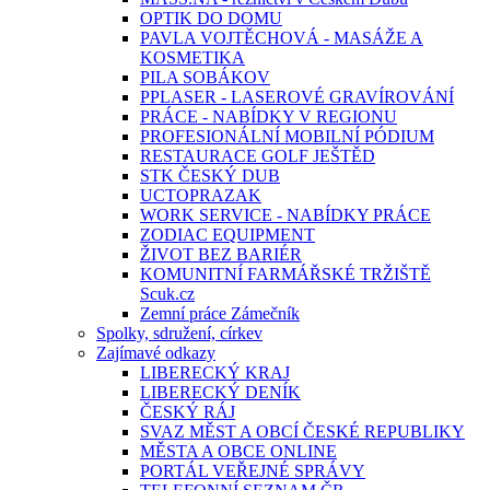
OPTIK DO DOMU
PAVLA VOJTĚCHOVÁ - MASÁŽE A
KOSMETIKA
PILA SOBÁKOV
PPLASER - LASEROVÉ GRAVÍROVÁNÍ
PRÁCE - NABÍDKY V REGIONU
PROFESIONÁLNÍ MOBILNÍ PÓDIUM
RESTAURACE GOLF JEŠTĚD
STK ČESKÝ DUB
UCTOPRAZAK
WORK SERVICE - NABÍDKY PRÁCE
ZODIAC EQUIPMENT
ŽIVOT BEZ BARIÉR
KOMUNITNÍ FARMÁŘSKÉ TRŽIŠTĚ
Scuk.cz
Zemní práce Zámečník
Spolky, sdružení, církev
Zajímavé odkazy
LIBERECKÝ KRAJ
LIBERECKÝ DENÍK
ČESKÝ RÁJ
SVAZ MĚST A OBCÍ ČESKÉ REPUBLIKY
MĚSTA A OBCE ONLINE
PORTÁL VEŘEJNÉ SPRÁVY