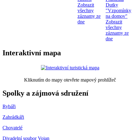
Zobrazit
Dutky
všechny
"Vzpomínky
záznamy ze
na domov"
dne
Zobrazit
všechny
záznamy ze
dne
Interaktivní mapa
Kliknutím do mapy otevřete mapový prohlížeč
Spolky a zájmová sdružení
Rybáři
Zahrádkáři
Chovatelé
Divadelní soubor Vojan