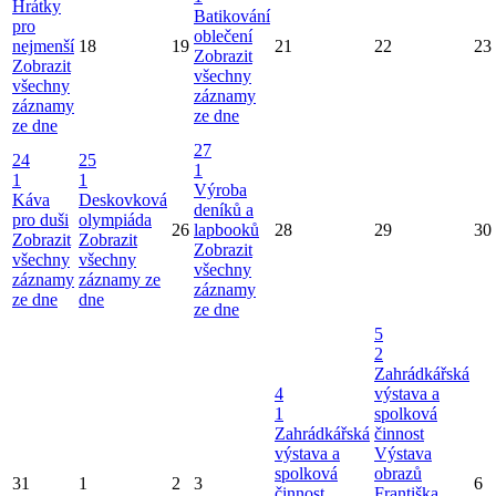
Hrátky
Batikování
pro
oblečení
nejmenší
18
19
21
22
23
Zobrazit
Zobrazit
všechny
všechny
záznamy
záznamy
ze dne
ze dne
27
24
25
1
1
1
Výroba
Káva
Deskovková
deníků a
pro duši
olympiáda
26
lapbooků
28
29
30
Zobrazit
Zobrazit
Zobrazit
všechny
všechny
všechny
záznamy
záznamy ze
záznamy
ze dne
dne
ze dne
5
2
Zahrádkářská
4
výstava a
1
spolková
Zahrádkářská
činnost
výstava a
Výstava
spolková
obrazů
31
1
2
3
6
činnost
Františka