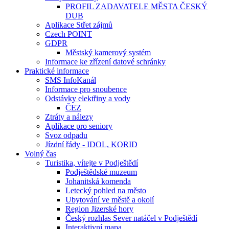
PROFIL ZADAVATELE MĚSTA ČESKÝ
DUB
Aplikace Střet zájmů
Czech POINT
GDPR
Městský kamerový systém
Informace ke zřízení datové schránky
Praktické informace
SMS InfoKanál
Informace pro snoubence
Odstávky elektřiny a vody
ČEZ
Ztráty a nálezy
Aplikace pro seniory
Svoz odpadu
Jízdní řády - IDOL, KORID
Volný čas
Turistika, vítejte v Podještědí
Podještědské muzeum
Johanitská komenda
Letecký pohled na město
Ubytování ve městě a okolí
Region Jizerské hory
Český rozhlas Sever natáčel v Podještědí
Interaktivní mapa