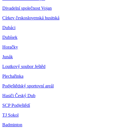
Divadelní společnost Vojan
Církev československá husitská
Dubáci
Dubísek
Horačky
Junák
Loutkový soubor Ještěd
Plechařinka
Podještědský sportovní areál
Hasiči Český Dub
SCP Podještědí
TJ Sokol
Badminton