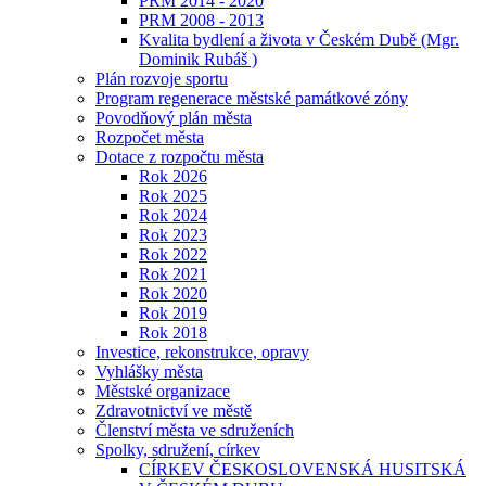
PRM 2014 - 2020
PRM 2008 - 2013
Kvalita bydlení a života v Českém Dubě (Mgr.
Dominik Rubáš )
Plán rozvoje sportu
Program regenerace městské památkové zóny
Povodňový plán města
Rozpočet města
Dotace z rozpočtu města
Rok 2026
Rok 2025
Rok 2024
Rok 2023
Rok 2022
Rok 2021
Rok 2020
Rok 2019
Rok 2018
Investice, rekonstrukce, opravy
Vyhlášky města
Městské organizace
Zdravotnictví ve městě
Členství města ve sdruženích
Spolky, sdružení, církev
CÍRKEV ČESKOSLOVENSKÁ HUSITSKÁ