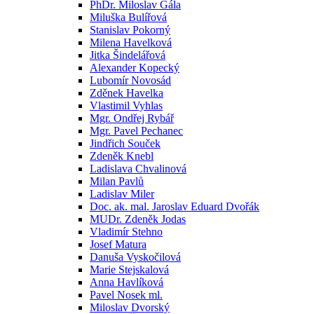
PhDr. Miloslav Gála
Miluška Bulířová
Stanislav Pokorný
Milena Havelková
Jitka Šindelářová
Alexander Kopecký
Lubomír Novosád
Zděnek Havelka
Vlastimil Vyhlas
Mgr. Ondřej Rybář
Mgr. Pavel Pechanec
Jindřich Souček
Zdeněk Knebl
Ladislava Chvalinová
Milan Pavlů
Ladislav Miler
Doc. ak. mal. Jaroslav Eduard Dvořák
MUDr. Zdeněk Jodas
Vladimír Stehno
Josef Matura
Danuša Vyskočilová
Marie Stejskalová
Anna Havlíková
Pavel Nosek ml.
Miloslav Dvorský