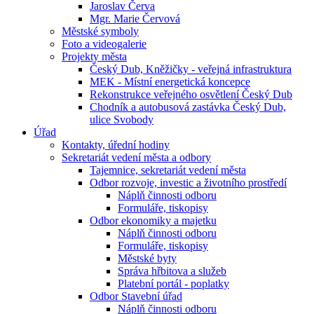
Jaroslav Červa
Mgr. Marie Červová
Městské symboly
Foto a videogalerie
Projekty města
Český Dub, Kněžičky - veřejná infrastruktura
MEK - Místní energetická koncepce
Rekonstrukce veřejného osvětlení Český Dub
Chodník a autobusová zastávka Český Dub,
ulice Svobody
Úřad
Kontakty, úřední hodiny
Sekretariát vedení města a odbory
Tajemnice, sekretariát vedení města
Odbor rozvoje, investic a životního prostředí
Náplň činnosti odboru
Formuláře, tiskopisy
Odbor ekonomiky a majetku
Náplň činnosti odboru
Formuláře, tiskopisy
Městské byty
Správa hřbitova a služeb
Platební portál - poplatky
Odbor Stavební úřad
Náplň činnosti odboru