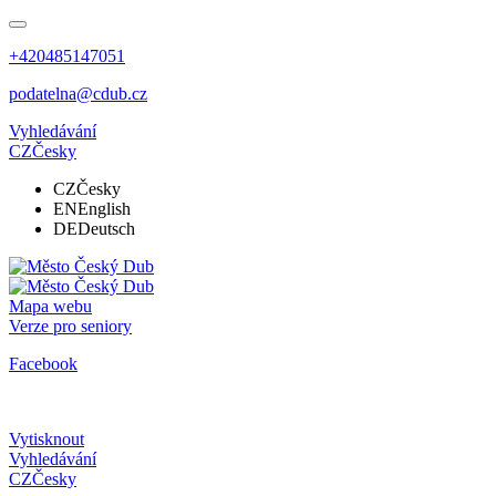
+420485147051
podatelna@cdub.cz
Vyhledávání
CZ
Česky
CZ
Česky
EN
English
DE
Deutsch
Mapa webu
Verze pro seniory
Facebook
Vytisknout
Vyhledávání
CZ
Česky