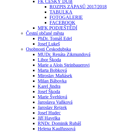
FK ČESKÝ DUB
ROZPIS ZÁPASŮ 2017⁄2018
TABULKA
FOTOGALERIE
FACEBOOK
MFK PODJEŠTĚDÍ
Čestní občané města
PhDr. Tomáš Edel
Josef Lukeš
Osobnosti Českodubska
MUDr. Renáta Zikmundová
Libor Škoda
Marie a Alois Steinbauerovi
Marta Bobková
Miroslav Maňásek
Milan Bábovka
Karel Jindra
Josef Škoda
Marie Švehlová
Jaroslava Vaňková
Jaroslav Rejzek
Josef Hudec
Jiří Havelka
RNDr. Dominik Rubáš
Helena Kaulfussová