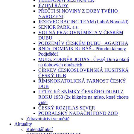
TELEFONNÍ SEZNAM ČR
JÍZDNÍ ŘÁDY
PŘEČTI SI NOVINY Z DOBY TVÉHO
NAROZENÍ
JEZEVEC RACING TEAM (Luboš Novosád)
SENIOR PARK, a.s.
VOLNÁ PRACOVNÍ MÍSTA V ČESKÉM
DUBU
PODZEMÍ V ČESKÉM DUBU - AGARTHA
RNDr. DOMINIK RUBÁŠ - Přírodní klenoty
Podještědí
MUDr. ZDENĚK JODAS - Český Dub a okolí
na dobových obrázcích
CÍRKEV ČESKOSLOVENSKÁ HUSITSKÁ
ČESKÝ DUB
ŘÍMSKOKATOLICKÁ FARNOST ČESKÝ
DUB
LETECKÉ SNÍMKY ČESKÉHO DUBU Z
ROKU 1953 (2x klikněte na místo, které chcete
vidět
ČESKÝ ROZHLAS SEVER
PODRALSKÝ NADAČNÍ FOND ZOD
Zdravotnictví ve městě
Aktuality
Kalendář akcí