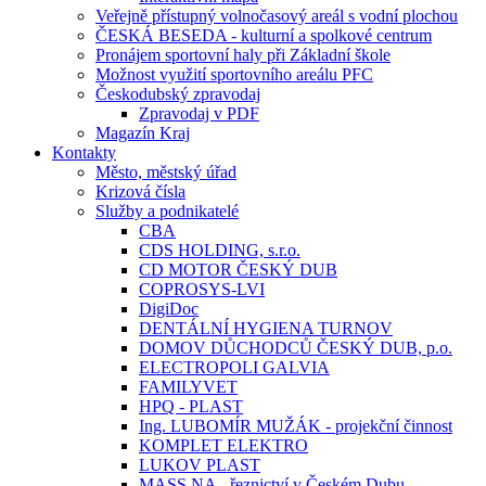
Veřejně přístupný volnočasový areál s vodní plochou
ČESKÁ BESEDA - kulturní a spolkové centrum
Pronájem sportovní haly při Základní škole
Možnost využití sportovního areálu PFC
Českodubský zpravodaj
Zpravodaj v PDF
Magazín Kraj
Kontakty
Město, městský úřad
Krizová čísla
Služby a podnikatelé
CBA
CDS HOLDING, s.r.o.
CD MOTOR ČESKÝ DUB
COPROSYS-LVI
DigiDoc
DENTÁLNÍ HYGIENA TURNOV
DOMOV DŮCHODCŮ ČESKÝ DUB, p.o.
ELECTROPOLI GALVIA
FAMILYVET
HPQ - PLAST
Ing. LUBOMÍR MUŽÁK - projekční činnost
KOMPLET ELEKTRO
LUKOV PLAST
MASS.NA - řeznictví v Českém Dubu