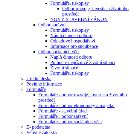
Formuláře, tiskopisy
Odbor rozvoje, investic a životního
prostředí
NOVÝ STAVEBNÍ ZÁKON
Odbor správní
Formuláře, tiskopisy
Náplň činnosti odboru
Odpadové hospodářství
Informace pro snoubence
Odbor sociálních věcí
Náplň činnosti odboru
Pomoc v nepříznivé životní situaci
Životní situace
Formuláře, tiskopisy
Úřední deska
Povinné informace
Formuláře
Formuláře - odbor rozvoje, investic a životního
prostředí
Formuláře - odbor ekonomiky a majetku
Formuláře - stavební úřad
Formuláře - odbor správní
Formuláře - odbor sociálních věcí
E- podatelna
Veřejné zakázky