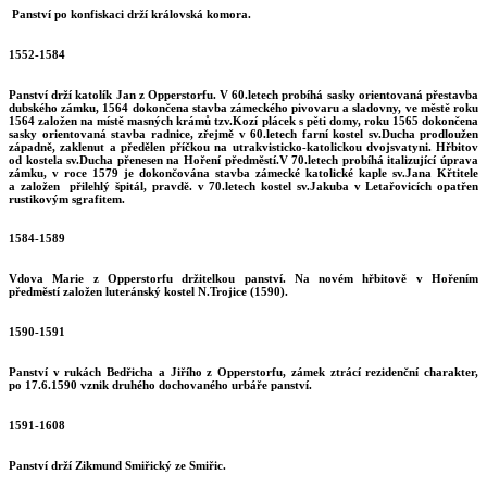
Panství po konfiskaci drží královská komora.
1552-1584
Panství drží katolík Jan z Opperstorfu. V 60.letech probíhá sasky orientovaná přestavba
dubského zámku, 1564 dokončena stavba zámeckého pivovaru a sladovny, ve městě roku
1564 založen na místě masných krámů tzv.Kozí plácek s pěti domy, roku 1565 dokončena
sasky orientovaná stavba radnice, zřejmě v 60.letech farní kostel sv.Ducha prodloužen
západně, zaklenut a předělen příčkou na utrakvisticko-katolickou dvojsvatyni. Hřbitov
od kostela sv.Ducha přenesen na Hoření předměstí.V 70.letech probíhá italizující úprava
zámku, v roce 1579 je dokončována stavba zámecké katolické kaple sv.Jana Křtitele
a založen přilehlý špitál, pravdě. v 70.letech kostel sv.Jakuba v Letařovicích opatřen
rustikovým sgrafitem.
1584-1589
Vdova Marie z Opperstorfu držitelkou panství. Na novém hřbitově v Hořením
předměstí založen luteránský kostel N.Trojice (1590).
1590-1591
Panství v rukách Bedřicha a Jiřího z Opperstorfu, zámek ztrácí rezidenční charakter,
po 17.6.1590 vznik druhého dochovaného urbáře panství.
1591-1608
Panství drží Zikmund Smiřický ze Smiřic.