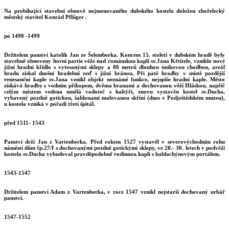
Na probíhající stavební obnově nejmenovaného dubského kostela doložen zhořelecký
městský stavitel Konrád Pflűger .
po 1490 -1499
Držitelem panství katolík Jan ze Šelemberka. Koncem 15. století v dubském hradě byly
stavebně obnoveny horní partie věže nad románskou kaplí sv.Jana Křtitele, vzniklo nové
jižní hradní křídlo s vytesanými sklepy a 80 metrů dlouhou únikovou chodbou, areál
hradu získal dnešní hradební zeď s jižní bránou. Při patě hradby v místě pozdější
renesanční kaple sv.Jana vznikl objekt neznámé funkce, nejspíše hradní kaple. Město
získává hradby s vodním příkopem, dvěma branami a dochovanou věží Hláskou, napříč
celým městem vedena umělá vodoteč s haltýři, znovu vystavěn kostel sv.Ducha,
vybavený pozdně gotickou, šablonami malovanou skříní (dnes v Podještědském muzeu),
u kostela vzniká v pořadí třetí špitál.
před 1511- 1543
Panství drží Jan z Vartenberka. Před rokem 1527 vystavěl v severovýchodním rohu
náměstí dům čp.27/I s dochovanými pozdně gotickými sklepy, ve 20.- 30. letech v podvěží
kostela sv.Ducha vybudoval pravděpodobně rodinnou kapli s baldachýnovým portálem.
1543-1547
Držitelem panství Adam z Vartenberka, v roce 1547 vznikl nejstarší dochovaný urbář
panství.
1547-1552