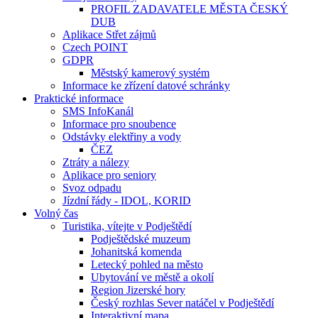
PROFIL ZADAVATELE MĚSTA ČESKÝ
DUB
Aplikace Střet zájmů
Czech POINT
GDPR
Městský kamerový systém
Informace ke zřízení datové schránky
Praktické informace
SMS InfoKanál
Informace pro snoubence
Odstávky elektřiny a vody
ČEZ
Ztráty a nálezy
Aplikace pro seniory
Svoz odpadu
Jízdní řády - IDOL, KORID
Volný čas
Turistika, vítejte v Podještědí
Podještědské muzeum
Johanitská komenda
Letecký pohled na město
Ubytování ve městě a okolí
Region Jizerské hory
Český rozhlas Sever natáčel v Podještědí
Interaktivní mapa