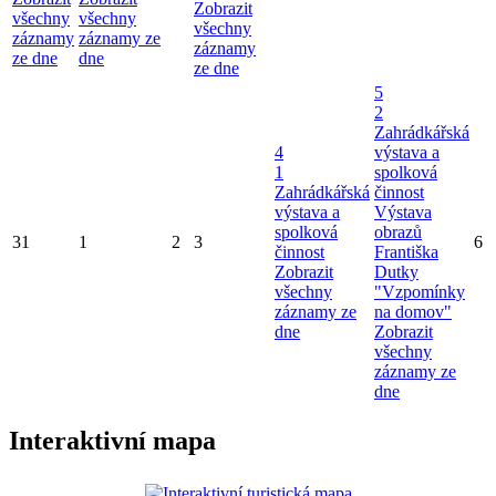
Zobrazit
všechny
všechny
všechny
záznamy
záznamy ze
záznamy
ze dne
dne
ze dne
5
2
Zahrádkářská
4
výstava a
1
spolková
Zahrádkářská
činnost
výstava a
Výstava
spolková
obrazů
31
1
2
3
6
činnost
Františka
Zobrazit
Dutky
všechny
"Vzpomínky
záznamy ze
na domov"
dne
Zobrazit
všechny
záznamy ze
dne
Interaktivní mapa