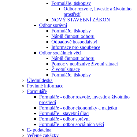
Formuláře, tiskopisy
Odbor rozvoje, investic a životního
prostředí
NOVÝ STAVEBNÍ ZÁKON
Odbor správní
Formuláře, tiskopisy
Náplň činnosti odboru
Odpadové hospodářství
Informace pro snoubence
Odbor sociálních věcí
Náplň činnosti odboru
Pomoc v nepříznivé životní situaci
Životní situace
Formuláře, tiskopisy
Úřední deska
Povinné informace
Formuláře
Formuláře - odbor rozvoje, investic a životního
prostředí
Formuláře - odbor ekonomiky a majetku
Formuláře - stavební úřad
Formuláře - odbor správní
Formuláře - odbor sociálních věcí
E- podatelna
Veřejné zakázky