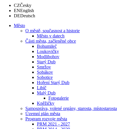
CZ
Česky
EN
English
DE
Deutsch
Město
O městě, současnost a historie
Město v datech
Části města, začleněné obce
Bohumileč
Loukovičky
Modlibohov
Starý Dub
Smržov
Sobákov
Sobotice
Hoření Starý Dub
Libíč
Malý Dub
Fotogalerie
Kněžičky
Samospráva, volené orgány, starosta, místostarosta
Územní plán města
Program rozvoje města
PRM 2021 - 2027