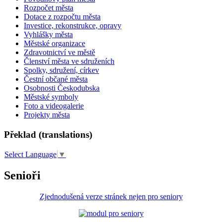
Rozpočet města
Dotace z rozpočtu města
Investice, rekonstrukce, opravy
Vyhlášky města
Městské organizace
Zdravotnictví ve městě
Členství města ve sdruženích
Spolky, sdružení, církev
Čestní občané města
Osobnosti Českodubska
Městské symboly
Foto a videogalerie
Projekty města
Překlad (translations)
Select Language
▼
Senioři
Zjednodušená verze stránek nejen pro seniory