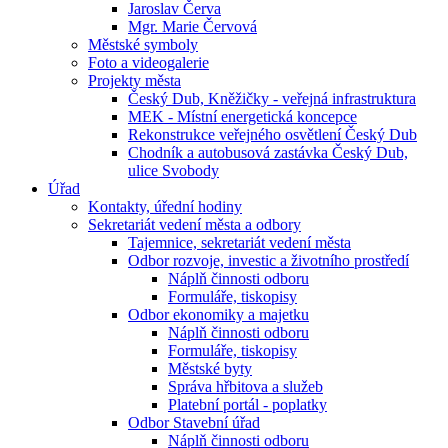
Jaroslav Červa
Mgr. Marie Červová
Městské symboly
Foto a videogalerie
Projekty města
Český Dub, Kněžičky - veřejná infrastruktura
MEK - Místní energetická koncepce
Rekonstrukce veřejného osvětlení Český Dub
Chodník a autobusová zastávka Český Dub,
ulice Svobody
Úřad
Kontakty, úřední hodiny
Sekretariát vedení města a odbory
Tajemnice, sekretariát vedení města
Odbor rozvoje, investic a životního prostředí
Náplň činnosti odboru
Formuláře, tiskopisy
Odbor ekonomiky a majetku
Náplň činnosti odboru
Formuláře, tiskopisy
Městské byty
Správa hřbitova a služeb
Platební portál - poplatky
Odbor Stavební úřad
Náplň činnosti odboru