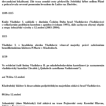
slovanskými lokalitami. Zde trasa zemské cesty překročila Ještědský hřbet sedlem Pláně
a pokračovala severně pomezním hvozdem do Lužice na Zhořelec.
1109-1115
Kníže Vladislav I. zakládá v dnešním Českém Dubu hrad Vladislavice (Vadislavice)
s velkofarním podélným kostelem s apsidou (výzkum 1995), dále zachycen obytný objekt
a stopy železářské výroby z 12.století (2003-2004).
1115
Vladislav I. v hradském okrsku Vladislavic věnoval majetky právě založenému
benediktinskému klášteru P.Marie v Kladrubech.
1159
Ve svědečné řadě listiny Vladislava II. po mladoboleslavském kastelánovi je zaznamenán
vladislavický kastelán Chvalek („Quhalech castellanus Vadizicensis“).
asi 70.léta 12.století
Kladrubský klášter k dosavadním podještědským majetkům získává hrad Vladislavice.
80.léta 12.století
Johanitský (dnes Maltézský) řád získává na trase Pojizerské cesty Kostelní Hlavno,