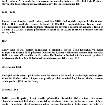
kaple sv.Jana Nepomuckého a upravena na městský špitál, ve 20.- 30.letech 19.století
hlavní vlna klasicistních úprav, zahájena likvidace městských hradeb.
1838 - 1850
Panství vlastní kníže Kamil Rohan, mezi léty 1840/1843 zaniklo západní křídlo zámku.
Roku 1843 zakládá Franz Schmidt (1816-1883) českodubskou firmu, jeden
z nejúspěšnějších textilních podniků rakouské monarchie s dalšími továrnami v Říčkách
u Semil a v Žitavě, s jehož působením je spjat až do 20.let 20.století rozsáhlý stavební
rozvoj města.
1855
Český Dub se stal sídlem politického a soudního okresu Českodubského, ve města
zahajuje 26.května 1855 působení Okresní úřad, který s Okresním soudem sídlil do roku
1858 v zámku. Okres dále tvořila města Hodkovice a Osečná s řadou vesnic, podléhal
krajskému úřadu v Mladé Boleslavi, soudní okres zanikl v roce 1927.
28.července 1858
Zničující požár města, při kterém vyhořel zámek a 38 domů. Následně bylo strženo jižní
zámecké křídlo, utilitární úpravou prošlo pozdně románské východní křídlo, sneseno
druhé podlaží jižní hradní brány.
28.srpna 1866
Další rozsáhlý požár, který zasáhl především historické jádro města. Klasicistní
charakter náměstí byl obnoven, zaniklou dřevěnou zástavbu především v severní části
města (Palackého ulice) nahrazují zděné pozdně klasicistní a historizující novostavby.