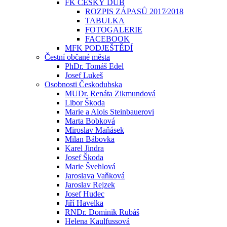
FK ČESKÝ DUB
ROZPIS ZÁPASŮ 2017⁄2018
TABULKA
FOTOGALERIE
FACEBOOK
MFK PODJEŠTĚDÍ
Čestní občané města
PhDr. Tomáš Edel
Josef Lukeš
Osobnosti Českodubska
MUDr. Renáta Zikmundová
Libor Škoda
Marie a Alois Steinbauerovi
Marta Bobková
Miroslav Maňásek
Milan Bábovka
Karel Jindra
Josef Škoda
Marie Švehlová
Jaroslava Vaňková
Jaroslav Rejzek
Josef Hudec
Jiří Havelka
RNDr. Dominik Rubáš
Helena Kaulfussová