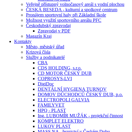
Veřejně přístupný volnočasový areál s vodní plochou
ČESKÁ BESEDA - kulturní a spolkové centrum
Pronájem sportovní haly při Základní škole
Možnost využití sportovního areálu PFC
Českodubský zpravodaj
Zpravodaj v PDF
Magazín Kraj
Kontakty
Město, městský úřad
Krizová čísla
Služby a podnikatelé
CBA
CDS HOLDING, s.r.o.
CD MOTOR ČESKÝ DUB
COPROSYS-LVI
DigiDoc
DENTÁLNÍ HYGIENA TURNOV
DOMOV DŮCHODCŮ ČESKÝ DUB, p.o.
ELECTROPOLI GALVIA
FAMILYVET
HPQ - PLAST
Ing. LUBOMÍR MUŽÁK - projekční činnost
KOMPLET ELEKTRO
LUKOV PLAST
MASS.NA - řeznictví v Českém Dubu