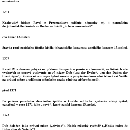
označována.
1291
Krakovský biskup Pavel z Przemankova uděluje odpustky mj. i poutníkům
do johanitského kostela sv.Ducha ve Světlé „in loco conventuali“.
cca konec 13.století
Stavba raně gotického jižního křídla johanitského konventu, zaniklého koncem 15.století.
1357
Karel IV. s dvorem pobývá na přelomu listopadu a prosince v komendě, na listinách zde
vydaných se poprvé vyskytuje nový název Dub („zu der Eyche“, „zu den Duben der
Creutzigen“). Změna názvu nepochybně souvisí s povýšením dosavadní trhové vsi Světlá
na právní město a udělením městského znaku (dub na stříbrném poli).
před 1371
Po požáru prvotního dřevěného špitálu u kostela sv.Ducha vystavěn zděný špitál,
označený v roce 1371 jako „nový“, který zanikl koncem 15.století.
1373
Dub doložen jako právní město („civitas“), Hašek městský rychtář („Hasko iudex de
Duba alias de Swietla“).