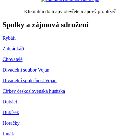
Kliknutím do mapy otevřete mapový prohlížeč
Spolky a zájmová sdružení
Rybáři
Zahrádkáři
Chovatelé
Divadelní soubor Vojan
Divadelní společnost Vojan
Církev československá husitská
Dubáci
Dubísek
Horačky
Junák