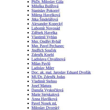
PhDr. Miloslav Gála
Miluška Bulířová
Stanislav Pokorný
Milena Havelková
Jitka Šindelářová
Alexander Kopecký
Lubomír Novosád
Zděnek Havelka
Vlastimil Vyhlas
Mgr. Ondřej Rybář
Mgr. Pavel Pechanec
Jindřich Souček
Zdeněk Knebl
Ladislava Chvalinová
Milan Pavlů
Ladislav Miler
Doc. ak. mal. Jaroslav Eduard Dvořák
MUDr. Zdeněk Jodas
Vladimír Stehno
Josef Matura
Danuša Vyskočilová
Marie Stejskalová
Anna Havlíková
Pavel Nosek ml.
Miloslav Dvorský