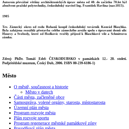
Autorem převážné většiny architektonických úprav města od 40. do začátku 70.let byl
absolvent pražské polytechniky, českodubský stavitel Ing. František Havlina (nar.1815).
1905
Tzv. Zámecký okres od rodu Rohanů koupil českodubský továrník Konrád Blaschka.
Byla zahájena rozsáhlá přestavba celého zámeckého areálu spolu s úpravami domů ulic
Husovy a Svobody, které od Hodkovic tvořily příjezd k Blaschkově vile a Schmittovu
zámku.
Zdroj: PhDr. Tomáš Edel: ČESKODUBSKO v památkách 12.- 20. století.
Podještědské muzeum, Český Dub, 2006. ISBN 80-239-6186-1)
Město
O městě, současnost a historie
Město v datech
Části města, začleněné obce
Samospráva, volené orgány, starosta, místostarosta
Územní plán města
Program rozvoje města
Plán rozvoje sportu
Program regenerace městské památkové zóny
Povodňový plán města