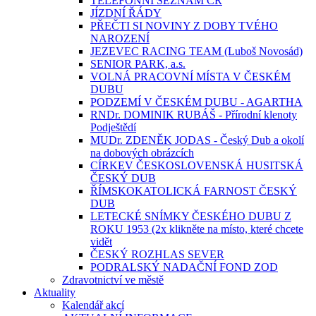
TELEFONNÍ SEZNAM ČR
JÍZDNÍ ŘÁDY
PŘEČTI SI NOVINY Z DOBY TVÉHO
NAROZENÍ
JEZEVEC RACING TEAM (Luboš Novosád)
SENIOR PARK, a.s.
VOLNÁ PRACOVNÍ MÍSTA V ČESKÉM
DUBU
PODZEMÍ V ČESKÉM DUBU - AGARTHA
RNDr. DOMINIK RUBÁŠ - Přírodní klenoty
Podještědí
MUDr. ZDENĚK JODAS - Český Dub a okolí
na dobových obrázcích
CÍRKEV ČESKOSLOVENSKÁ HUSITSKÁ
ČESKÝ DUB
ŘÍMSKOKATOLICKÁ FARNOST ČESKÝ
DUB
LETECKÉ SNÍMKY ČESKÉHO DUBU Z
ROKU 1953 (2x klikněte na místo, které chcete
vidět
ČESKÝ ROZHLAS SEVER
PODRALSKÝ NADAČNÍ FOND ZOD
Zdravotnictví ve městě
Aktuality
Kalendář akcí