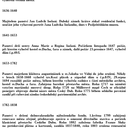
1636-1640
Majitelem panství Jan Ludvík Isolani. Dubský zámek krátce získal residenční funkci,
součást jeho vybavení portrét Jana Ludvíka Isolaniho, dnes v Podještědském muzeu.
1641-1653
Panství drží sestry Anna Marie a Regina Isolani. Počátkem listopadu 1647 požár,
při kterém vyhořel kostel sv.Ducha, fara a zámek, další požár 23.prosince 1647, vyhořel
dům č.p.49/I.
1653-1782
Panství majetkem kláštera augustiniánek u sv.Jakuba ve Vídni do jeho zrušení. Někdy
v letech 1658-1660 vyhořel tzv.Kozí plácek a západně dům u č.p.8/IV, 29.srpna
1694 rozsáhlý požár města, během kterého vyhořela radnice s částí městského archivu,
kostel sv.Ducha a fara. Zahájena barokní přestavba města. Roku 1717 na náměstí
vztyčen mariánský morový sloup. Roku 1720 na Műllerově mapě Čech se oficiálně
ponejprv objevuje dnešní název města Český Dub. Roku 1775 během selského povstání
zanikl při rabování zámku českodubský patrimoniální archiv.
1782-1838
Panství v držení dolnorakouského náboženského fondu. 1.května 1799 zahájená
renovace města zřejmě představuje zprávu o omezení dřevěného staviva a počátek
klasicistní přestavby Českého Dubu. Roku 1802 založena fabrika Franze Sluky
na potiskování plátna a kartounů, zanikla 1837/1840, roku 1803 zrušena renesanční