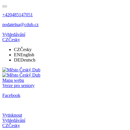
+420485147051
podatelna@cdub.cz
Vyhledávání
CZ
Česky
CZ
Česky
EN
English
DE
Deutsch
Mapa webu
Verze pro seniory
Facebook
Vytisknout
Vyhledávání
CZ
Česky