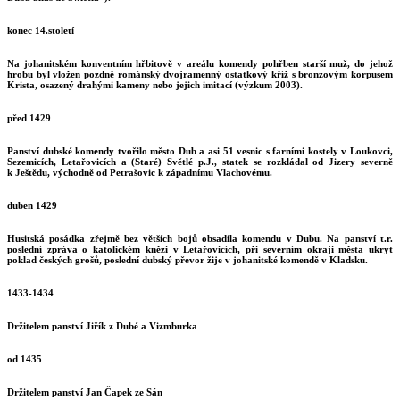
konec 14.století
Na johanitském konventním hřbitově v areálu komendy pohřben starší muž, do jehož
hrobu byl vložen pozdně románský dvojramenný ostatkový kříž s bronzovým korpusem
Krista, osazený drahými kameny nebo jejich imitací (výzkum 2003).
před 1429
Panství dubské komendy tvořilo město Dub a asi 51 vesnic s farními kostely v Loukovci,
Sezemicích, Letařovicích a (Staré) Světlé p.J., statek se rozkládal od Jizery severně
k Ještědu, východně od Petrašovic k západnímu Vlachovému.
duben 1429
Husitská posádka zřejmě bez větších bojů obsadila komendu v Dubu. Na panství t.r.
poslední zpráva o katolickém knězi v Letařovicích, při severním okraji města ukryt
poklad českých grošů, poslední dubský převor žije v johanitské komendě v Kladsku.
1433-1434
Držitelem panství Jiřík z Dubé a Vizmburka
od 1435
Držitelem panství Jan Čapek ze Sán