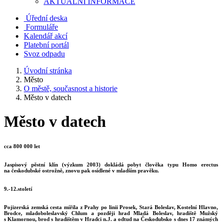
AKTUALNÍ INFORMACE
Úřední deska
Formuláře
Kalendář akcí
Platební portál
Svoz odpadu
Úvodní stránka
Město
O městě, současnost a historie
Město v datech
Město v datech
cca 800 000 let
Jaspisový pěstní klín (výzkum 2003) dokládá pobyt člověka typu Homo erectus
na českodubské ostrožně, znovu pak osídlené v mladším pravěku.
9.-12.století
Pojizerská zemská cesta mířila z Prahy po linii Prosek, Stará Boleslav, Kostelní Hlavno,
Brodce, mladoboleslavský Chlum a později hrad Mladá Boleslav, hradiště Mužský
s Klamornou, brod s hradištěm v Hradci n.J. a odtud na Českodubsko s dnes 17 známých