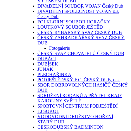
V ČESKÉM DUBU
DIVADELNÍ SOUBOR VOJAN Český Dub
DIVADELNÍ SPOLEČNOST VOJAN o.s.
Český Dub
FOLKLORNÍ SOUBOR HORAČKY
LOUTKOVÝ SOUBOR JEŠTĚD
ČESKÝ RYBÁŘSKÝ SVAZ ČESKÝ DUB
ČESKÝ ZAHRÁDKÁŘSKÝ SVAZ ČESKÝ
DUB
Fotogalerie
ČESKÝ SVAZ CHOVATELŮ ČESKÝ DUB
DUBÁCI
DUBÍSEK
JUNÁK
PLECHAŘINKA
PODJEŠTĚDSKÝ F.C. ČESKÝ DUB, o.s.
SBOR DOBROVOLNÝCH HASIČŮ ČESKÝ
DUB
SDRUŽENÍ RODÁKŮ A PŘÁTEL KRAJE
KAROLINY SVĚTLÉ
SPORTOVNÍ CENTRUM PODJEŠTĚDÍ
TJ SOKOL
VODOVODNÍ DRUŽSTVO HOŘENÍ
STARÝ DUB
CESKODUBSKÝ BADMINTON