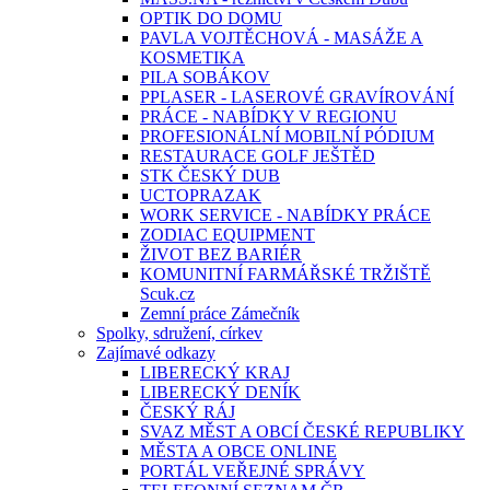
OPTIK DO DOMU
PAVLA VOJTĚCHOVÁ - MASÁŽE A
KOSMETIKA
PILA SOBÁKOV
PPLASER - LASEROVÉ GRAVÍROVÁNÍ
PRÁCE - NABÍDKY V REGIONU
PROFESIONÁLNÍ MOBILNÍ PÓDIUM
RESTAURACE GOLF JEŠTĚD
STK ČESKÝ DUB
UCTOPRAZAK
WORK SERVICE - NABÍDKY PRÁCE
ZODIAC EQUIPMENT
ŽIVOT BEZ BARIÉR
KOMUNITNÍ FARMÁŘSKÉ TRŽIŠTĚ
Scuk.cz
Zemní práce Zámečník
Spolky, sdružení, církev
Zajímavé odkazy
LIBERECKÝ KRAJ
LIBERECKÝ DENÍK
ČESKÝ RÁJ
SVAZ MĚST A OBCÍ ČESKÉ REPUBLIKY
MĚSTA A OBCE ONLINE
PORTÁL VEŘEJNÉ SPRÁVY