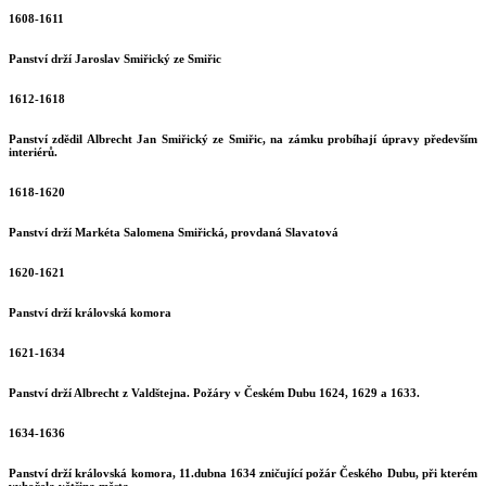
1608-1611
Panství drží Jaroslav Smiřický ze Smiřic
1612-1618
Panství zdědil Albrecht Jan Smiřický ze Smiřic, na zámku probíhají úpravy především
interiérů.
1618-1620
Panství drží Markéta Salomena Smiřická, provdaná Slavatová
1620-1621
Panství drží královská komora
1621-1634
Panství drží Albrecht z Valdštejna. Požáry v Českém Dubu 1624, 1629 a 1633.
1634-1636
Panství drží královská komora, 11.dubna 1634 zničující požár Českého Dubu, při kterém
vyhořela většina města.