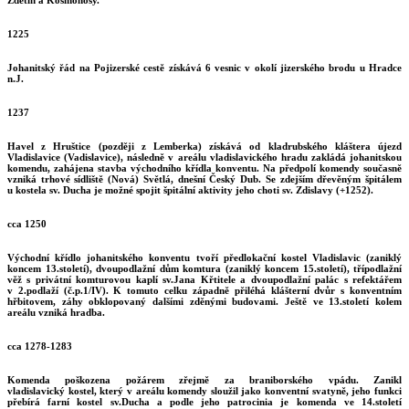
Zdětín a Kosmonosy.
1225
Johanitský řád na Pojizerské cestě získává 6 vesnic v okolí jizerského brodu u Hradce
n.J.
1237
Havel z Hruštice (později z Lemberka) získává od kladrubského kláštera újezd
Vladislavice (Vadislavice), následně v areálu vladislavického hradu zakládá johanitskou
komendu, zahájena stavba východního křídla konventu. Na předpolí komendy současně
vzniká trhové sídliště (Nová) Světlá, dnešní Český Dub. Se zdejším dřevěným špitálem
u kostela sv. Ducha je možné spojit špitální aktivity jeho choti sv. Zdislavy (+1252).
cca 1250
Východní křídlo johanitského konventu tvoří předlokační kostel Vladislavic (zaniklý
koncem 13.století), dvoupodlažní dům komtura (zaniklý koncem 15.století), třípodlažní
věž s privátní komturovou kaplí sv.Jana Křtitele a dvoupodlažní palác s refektářem
v 2.podlaží (č.p.1/IV). K tomuto celku západně přiléhá klášterní dvůr s konventním
hřbitovem, záhy obklopovaný dalšími zděnými budovami. Ještě ve 13.století kolem
areálu vzniká hradba.
cca 1278-1283
Komenda poškozena požárem zřejmě za braniborského vpádu. Zanikl
vladislavický kostel, který v areálu komendy sloužil jako konventní svatyně, jeho funkci
přebírá farní kostel sv.Ducha a podle jeho patrocinia je komenda ve 14.století