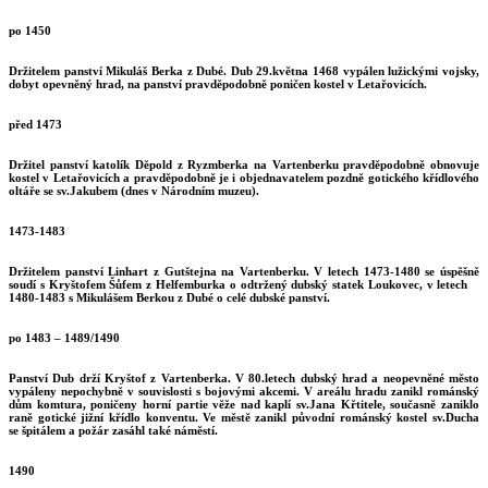
po 1450
Držitelem panství Mikuláš Berka z Dubé. Dub 29.května 1468 vypálen lužickými vojsky,
dobyt opevněný hrad, na panství pravděpodobně poničen kostel v Letařovicích.
před 1473
Držitel panství katolík Děpold z Ryzmberka na Vartenberku pravděpodobně obnovuje
kostel v Letařovicích a pravděpodobně je i objednavatelem pozdně gotického křídlového
oltáře se sv.Jakubem (dnes v Národním muzeu).
1473-1483
Držitelem panství Linhart z Gutštejna na Vartenberku. V letech 1473-1480 se úspěšně
soudí s Kryštofem Šůfem z Helfemburka o odtržený dubský statek Loukovec, v letech
1480-1483 s Mikulášem Berkou z Dubé o celé dubské panství.
po 1483 – 1489/1490
Panství Dub drží Kryštof z Vartenberka. V 80.letech dubský hrad a neopevněné město
vypáleny nepochybně v souvislosti s bojovými akcemi. V areálu hradu zanikl románský
dům komtura, poničeny horní partie věže nad kaplí sv.Jana Křtitele, současně zaniklo
raně gotické jižní křídlo konventu. Ve městě zanikl původní románský kostel sv.Ducha
se špitálem a požár zasáhl také náměstí.
1490