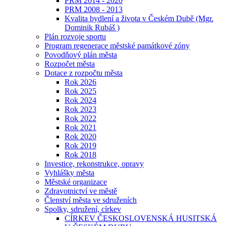
PRM 2014 - 2020
PRM 2008 - 2013
Kvalita bydlení a života v Českém Dubě (Mgr.
Dominik Rubáš )
Plán rozvoje sportu
Program regenerace městské památkové zóny
Povodňový plán města
Rozpočet města
Dotace z rozpočtu města
Rok 2026
Rok 2025
Rok 2024
Rok 2023
Rok 2022
Rok 2021
Rok 2020
Rok 2019
Rok 2018
Investice, rekonstrukce, opravy
Vyhlášky města
Městské organizace
Zdravotnictví ve městě
Členství města ve sdruženích
Spolky, sdružení, církev
CÍRKEV ČESKOSLOVENSKÁ HUSITSKÁ