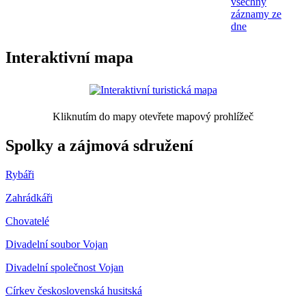
všechny
záznamy ze
dne
Interaktivní mapa
Kliknutím do mapy otevřete mapový prohlížeč
Spolky a zájmová sdružení
Rybáři
Zahrádkáři
Chovatelé
Divadelní soubor Vojan
Divadelní společnost Vojan
Církev československá husitská