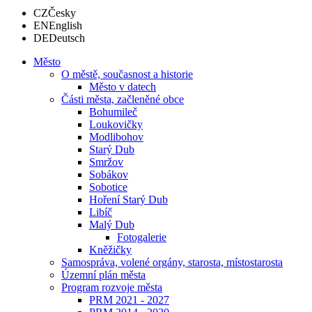
CZ
Česky
EN
English
DE
Deutsch
Město
O městě, současnost a historie
Město v datech
Části města, začleněné obce
Bohumileč
Loukovičky
Modlibohov
Starý Dub
Smržov
Sobákov
Sobotice
Hoření Starý Dub
Libíč
Malý Dub
Fotogalerie
Kněžičky
Samospráva, volené orgány, starosta, místostarosta
Územní plán města
Program rozvoje města
PRM 2021 - 2027