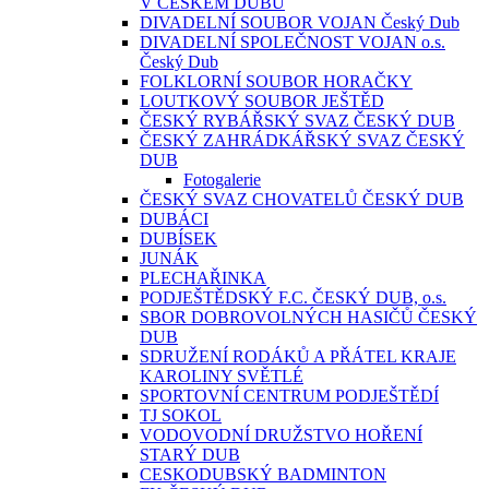
V ČESKÉM DUBU
DIVADELNÍ SOUBOR VOJAN Český Dub
DIVADELNÍ SPOLEČNOST VOJAN o.s.
Český Dub
FOLKLORNÍ SOUBOR HORAČKY
LOUTKOVÝ SOUBOR JEŠTĚD
ČESKÝ RYBÁŘSKÝ SVAZ ČESKÝ DUB
ČESKÝ ZAHRÁDKÁŘSKÝ SVAZ ČESKÝ
DUB
Fotogalerie
ČESKÝ SVAZ CHOVATELŮ ČESKÝ DUB
DUBÁCI
DUBÍSEK
JUNÁK
PLECHAŘINKA
PODJEŠTĚDSKÝ F.C. ČESKÝ DUB, o.s.
SBOR DOBROVOLNÝCH HASIČŮ ČESKÝ
DUB
SDRUŽENÍ RODÁKŮ A PŘÁTEL KRAJE
KAROLINY SVĚTLÉ
SPORTOVNÍ CENTRUM PODJEŠTĚDÍ
TJ SOKOL
VODOVODNÍ DRUŽSTVO HOŘENÍ
STARÝ DUB
CESKODUBSKÝ BADMINTON