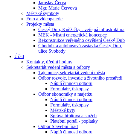
Jaroslav Červa
Mgr. Marie Červová
Městské symboly
Foto a videogalerie
Projekty města
Český Dub, Kněžičky - veřejná infrastruktura
MEK - Místní energetická koncepce
Rekonstrukce veřejného osvětlení Český Dub
Chodník a autobusová zastávka Český Dub,
ulice Svobody
Úřad
Kontakty, úřední hodiny
Sekretariát vedení města a odbory
Tajemnice, sekretariát vedení města
Odbor rozvoje, investic a životního prostředí
Náplň činnosti odboru
Formuláře, tiskopisy
Odbor ekonomiky a majetku
Náplň činnosti odboru
Formuláře, tiskopisy
Městské byty
Správa hřbitova a služeb
Platební portál - poplatky
Odbor Stavební úřad
Náplň činnosti odboru