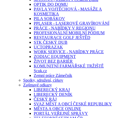
OPTIK DO DOMU
PAVLA VOJTĚCHOVÁ - MASÁŽE A
KOSMETIKA
PILA SOBÁKOV
PPLASER - LASEROVÉ GRAVÍROVÁNÍ
PRÁCE - NABÍDKY V REGIONU
PROFESIONÁLNÍ MOBILNÍ PÓDIUM
RESTAURACE GOLF JEŠTĚD
STK ČESKÝ DUB
UCTOPRAZAK
WORK SERVICE - NABÍDKY PRÁCE
ZODIAC EQUIPMENT
ŽIVOT BEZ BARIÉR
KOMUNITNÍ FARMÁŘSKÉ TRŽIŠTĚ
Scuk.cz
Zemní práce Zámečník
Spolky, sdružení, církev
Zajímavé odkazy
LIBERECKÝ KRAJ
LIBERECKÝ DENÍK
ČESKÝ RÁJ
SVAZ MĚST A OBCÍ ČESKÉ REPUBLIKY
MĚSTA A OBCE ONLINE
PORTÁL VEŘEJNÉ SPRÁVY