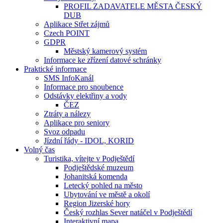
PROFIL ZADAVATELE MĚSTA ČESKÝ
DUB
Aplikace Střet zájmů
Czech POINT
GDPR
Městský kamerový systém
Informace ke zřízení datové schránky
Praktické informace
SMS InfoKanál
Informace pro snoubence
Odstávky elektřiny a vody
ČEZ
Ztráty a nálezy
Aplikace pro seniory
Svoz odpadu
Jízdní řády - IDOL, KORID
Volný čas
Turistika, vítejte v Podještědí
Podještědské muzeum
Johanitská komenda
Letecký pohled na město
Ubytování ve městě a okolí
Region Jizerské hory
Český rozhlas Sever natáčel v Podještědí
Interaktivní mapa