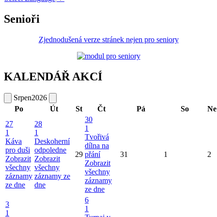
Senioři
Zjednodušená verze stránek nejen pro seniory
KALENDÁŘ AKCÍ
Srpen
2026
Po
Út
St
Čt
Pá
So
Ne
30
27
28
1
1
1
Tvořivá
Káva
Deskoherní
dílna na
pro duši
odpoledne
29
přání
31
1
2
Zobrazit
Zobrazit
Zobrazit
všechny
všechny
všechny
záznamy
záznamy ze
záznamy
ze dne
dne
ze dne
6
3
1
1