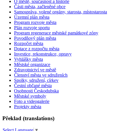
O městě, současnost a historie
Části města, začleněné obce
Samospráva, volené orgány, starosta, místostarosta
Územní plán města
Program rozvoje města
Plán rozvoje sportu
Program regenerace městské památkové zóny
Povodňový plán města
Rozpočet města
Dotace z rozpočtu města
Investice, rekonstrukce, opravy
Vyhlášky města
Městské organizace
Zdravotnictví ve městě
Členství města ve sdruženích
Spolky, sdružení, církev
Čestní občané města
Osobnosti Českodubska
Městské symboly
Foto a videogalerie
Projekty města
Překlad (translations)
Select Language
▼