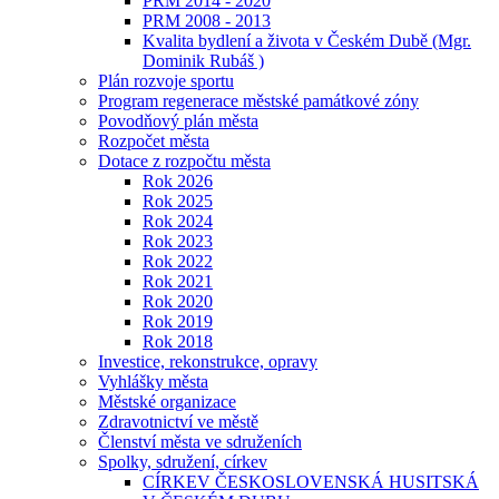
PRM 2014 - 2020
PRM 2008 - 2013
Kvalita bydlení a života v Českém Dubě (Mgr.
Dominik Rubáš )
Plán rozvoje sportu
Program regenerace městské památkové zóny
Povodňový plán města
Rozpočet města
Dotace z rozpočtu města
Rok 2026
Rok 2025
Rok 2024
Rok 2023
Rok 2022
Rok 2021
Rok 2020
Rok 2019
Rok 2018
Investice, rekonstrukce, opravy
Vyhlášky města
Městské organizace
Zdravotnictví ve městě
Členství města ve sdruženích
Spolky, sdružení, církev
CÍRKEV ČESKOSLOVENSKÁ HUSITSKÁ