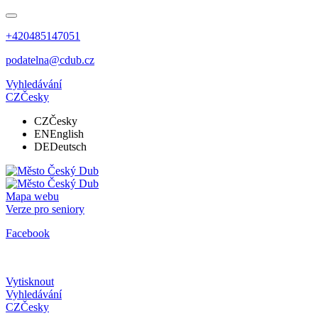
+420485147051
podatelna@cdub.cz
Vyhledávání
CZ
Česky
CZ
Česky
EN
English
DE
Deutsch
Mapa webu
Verze pro seniory
Facebook
Vytisknout
Vyhledávání
CZ
Česky