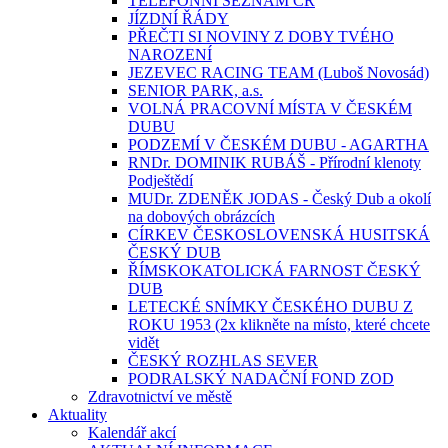
TELEFONNÍ SEZNAM ČR
JÍZDNÍ ŘÁDY
PŘEČTI SI NOVINY Z DOBY TVÉHO
NAROZENÍ
JEZEVEC RACING TEAM (Luboš Novosád)
SENIOR PARK, a.s.
VOLNÁ PRACOVNÍ MÍSTA V ČESKÉM
DUBU
PODZEMÍ V ČESKÉM DUBU - AGARTHA
RNDr. DOMINIK RUBÁŠ - Přírodní klenoty
Podještědí
MUDr. ZDENĚK JODAS - Český Dub a okolí
na dobových obrázcích
CÍRKEV ČESKOSLOVENSKÁ HUSITSKÁ
ČESKÝ DUB
ŘÍMSKOKATOLICKÁ FARNOST ČESKÝ
DUB
LETECKÉ SNÍMKY ČESKÉHO DUBU Z
ROKU 1953 (2x klikněte na místo, které chcete
vidět
ČESKÝ ROZHLAS SEVER
PODRALSKÝ NADAČNÍ FOND ZOD
Zdravotnictví ve městě
Aktuality
Kalendář akcí