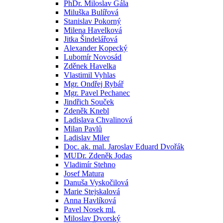
PhDr. Miloslav Gála
Miluška Bulířová
Stanislav Pokorný
Milena Havelková
Jitka Šindelářová
Alexander Kopecký
Lubomír Novosád
Zděnek Havelka
Vlastimil Vyhlas
Mgr. Ondřej Rybář
Mgr. Pavel Pechanec
Jindřich Souček
Zdeněk Knebl
Ladislava Chvalinová
Milan Pavlů
Ladislav Miler
Doc. ak. mal. Jaroslav Eduard Dvořák
MUDr. Zdeněk Jodas
Vladimír Stehno
Josef Matura
Danuša Vyskočilová
Marie Stejskalová
Anna Havlíková
Pavel Nosek ml.
Miloslav Dvorský