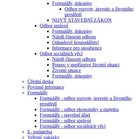
Formuláře, tiskopisy
Odbor rozvoje, investic a životního
prostředí
NOVÝ STAVEBNÍ ZÁKON
Odbor správní
Formuláře, tiskopisy
Náplň činnosti odboru
Odpadové hospodářství
Informace pro snoubence
Odbor sociálních věcí
Náplň činnosti odboru
Pomoc v nepříznivé životní situaci
Životní situace
Formuláře, tiskopisy
Úřední deska
Povinné informace
Formuláře
Formuláře - odbor rozvoje, investic a životního
prostředí
Formuláře - odbor ekonomiky a majetku
Formuláře - stavební úřad
Formuláře - odbor správní
Formuláře - odbor sociálních věcí
E- podatelna
Veřejné zakázky