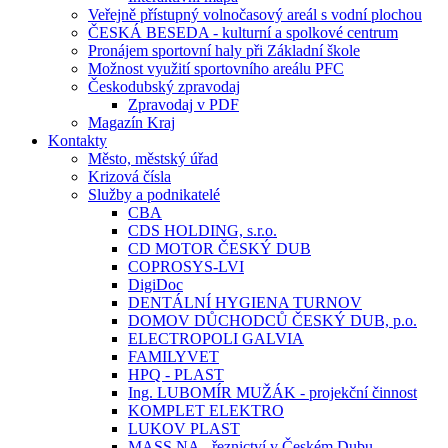
Veřejně přístupný volnočasový areál s vodní plochou
ČESKÁ BESEDA - kulturní a spolkové centrum
Pronájem sportovní haly při Základní škole
Možnost využití sportovního areálu PFC
Českodubský zpravodaj
Zpravodaj v PDF
Magazín Kraj
Kontakty
Město, městský úřad
Krizová čísla
Služby a podnikatelé
CBA
CDS HOLDING, s.r.o.
CD MOTOR ČESKÝ DUB
COPROSYS-LVI
DigiDoc
DENTÁLNÍ HYGIENA TURNOV
DOMOV DŮCHODCŮ ČESKÝ DUB, p.o.
ELECTROPOLI GALVIA
FAMILYVET
HPQ - PLAST
Ing. LUBOMÍR MUŽÁK - projekční činnost
KOMPLET ELEKTRO
LUKOV PLAST
MASS.NA - řeznictví v Českém Dubu