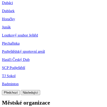
Dubáci
Dubísek
Horačky
Junák
Loutkový soubor Ještěd
Plechařinka
Podještědský sportovní areál
Hasiči Český Dub
SCP Podještědí
TJ Sokol
Badminton
Předchozí
Následující
Městské organizace