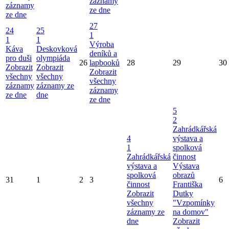
záznamy
záznamy
ze dne
ze dne
27
24
25
1
1
1
Výroba
Káva
Deskovková
deníků a
pro duši
olympiáda
26
lapbooků
28
29
30
Zobrazit
Zobrazit
Zobrazit
všechny
všechny
všechny
záznamy
záznamy ze
záznamy
ze dne
dne
ze dne
5
2
Zahrádkářská
4
výstava a
1
spolková
Zahrádkářská
činnost
výstava a
Výstava
spolková
obrazů
31
1
2
3
6
činnost
Františka
Zobrazit
Dutky
všechny
"Vzpomínky
záznamy ze
na domov"
dne
Zobrazit