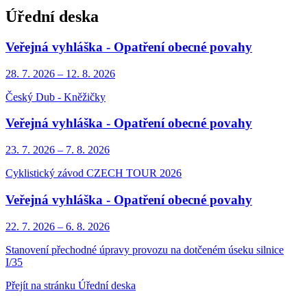
Úřední deska
Veřejná vyhláška - Opatření obecné povahy
28. 7.
2026
–
12. 8.
2026
Český Dub - Kněžičky
Veřejná vyhláška - Opatření obecné povahy
23. 7.
2026
–
7. 8.
2026
Cyklistický závod CZECH TOUR 2026
Veřejná vyhláška - Opatření obecné povahy
22. 7.
2026
–
6. 8.
2026
Stanovení přechodné úpravy provozu na dotčeném úseku silnice
I/35
Přejít na stránku Úřední deska