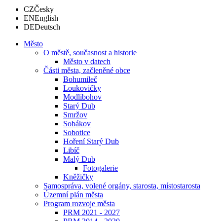
CZ
Česky
EN
English
DE
Deutsch
Město
O městě, současnost a historie
Město v datech
Části města, začleněné obce
Bohumileč
Loukovičky
Modlibohov
Starý Dub
Smržov
Sobákov
Sobotice
Hoření Starý Dub
Libíč
Malý Dub
Fotogalerie
Kněžičky
Samospráva, volené orgány, starosta, místostarosta
Územní plán města
Program rozvoje města
PRM 2021 - 2027