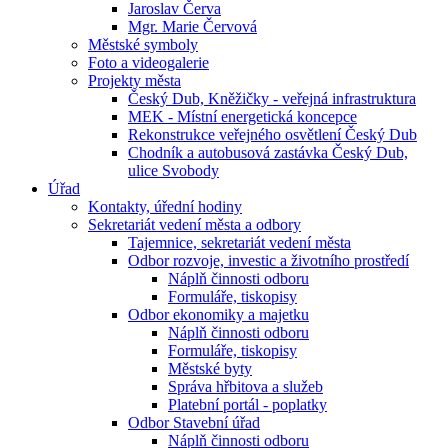
Jaroslav Červa
Mgr. Marie Červová
Městské symboly
Foto a videogalerie
Projekty města
Český Dub, Kněžičky - veřejná infrastruktura
MEK - Místní energetická koncepce
Rekonstrukce veřejného osvětlení Český Dub
Chodník a autobusová zastávka Český Dub,
ulice Svobody
Úřad
Kontakty, úřední hodiny
Sekretariát vedení města a odbory
Tajemnice, sekretariát vedení města
Odbor rozvoje, investic a životního prostředí
Náplň činnosti odboru
Formuláře, tiskopisy
Odbor ekonomiky a majetku
Náplň činnosti odboru
Formuláře, tiskopisy
Městské byty
Správa hřbitova a služeb
Platební portál - poplatky
Odbor Stavební úřad
Náplň činnosti odboru