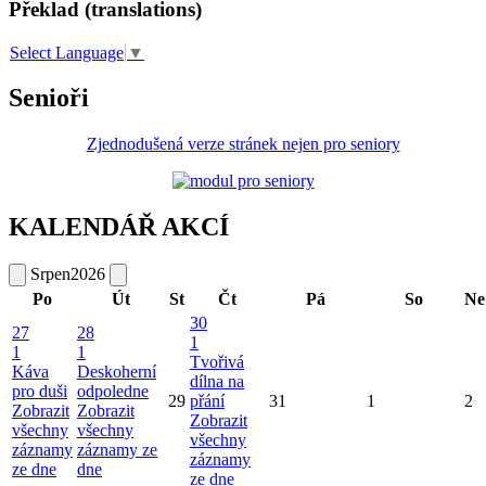
Překlad (translations)
Select Language
▼
Senioři
Zjednodušená verze stránek nejen pro seniory
KALENDÁŘ AKCÍ
Srpen
2026
Po
Út
St
Čt
Pá
So
Ne
30
27
28
1
1
1
Tvořivá
Káva
Deskoherní
dílna na
pro duši
odpoledne
29
přání
31
1
2
Zobrazit
Zobrazit
Zobrazit
všechny
všechny
všechny
záznamy
záznamy ze
záznamy
ze dne
dne
ze dne