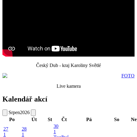
Český Dub - kraj Karoliny Světlé
Live kamera
Kalendář akcí
Srpen
2026
Po
Út
St
Čt
Pá
So
Ne
30
27
28
1
1
1