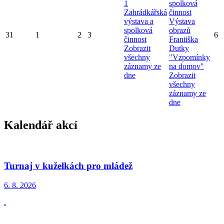
1
spolková
Zahrádkářská
činnost
výstava a
Výstava
spolková
obrazů
31
1
2
3
6
činnost
Františka
Zobrazit
Dutky
všechny
"Vzpomínky
záznamy ze
na domov"
dne
Zobrazit
všechny
záznamy ze
dne
Kalendář akcí
Turnaj v kuželkách pro mládež
6. 8.
2026
.