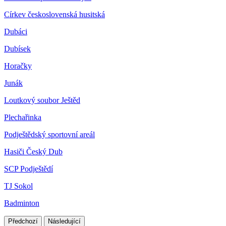
Církev československá husitská
Dubáci
Dubísek
Horačky
Junák
Loutkový soubor Ještěd
Plechařinka
Podještědský sportovní areál
Hasiči Český Dub
SCP Podještědí
TJ Sokol
Badminton
Předchozí
Následující