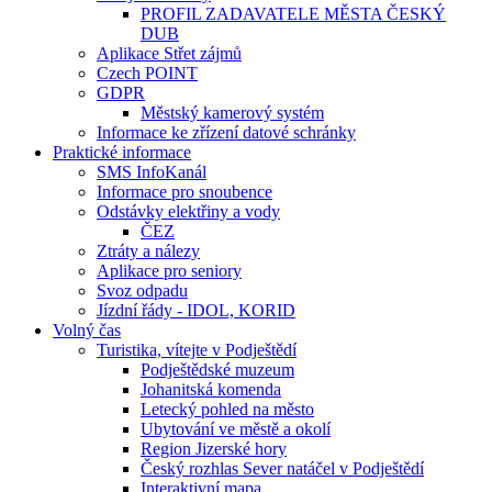
PROFIL ZADAVATELE MĚSTA ČESKÝ
DUB
Aplikace Střet zájmů
Czech POINT
GDPR
Městský kamerový systém
Informace ke zřízení datové schránky
Praktické informace
SMS InfoKanál
Informace pro snoubence
Odstávky elektřiny a vody
ČEZ
Ztráty a nálezy
Aplikace pro seniory
Svoz odpadu
Jízdní řády - IDOL, KORID
Volný čas
Turistika, vítejte v Podještědí
Podještědské muzeum
Johanitská komenda
Letecký pohled na město
Ubytování ve městě a okolí
Region Jizerské hory
Český rozhlas Sever natáčel v Podještědí
Interaktivní mapa