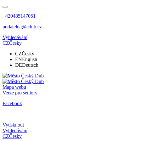
+420485147051
podatelna@cdub.cz
Vyhledávání
CZ
Česky
CZ
Česky
EN
English
DE
Deutsch
Mapa webu
Verze pro seniory
Facebook
Vytisknout
Vyhledávání
CZ
Česky