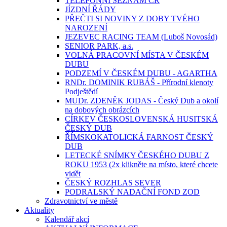
TELEFONNÍ SEZNAM ČR
JÍZDNÍ ŘÁDY
PŘEČTI SI NOVINY Z DOBY TVÉHO
NAROZENÍ
JEZEVEC RACING TEAM (Luboš Novosád)
SENIOR PARK, a.s.
VOLNÁ PRACOVNÍ MÍSTA V ČESKÉM
DUBU
PODZEMÍ V ČESKÉM DUBU - AGARTHA
RNDr. DOMINIK RUBÁŠ - Přírodní klenoty
Podještědí
MUDr. ZDENĚK JODAS - Český Dub a okolí
na dobových obrázcích
CÍRKEV ČESKOSLOVENSKÁ HUSITSKÁ
ČESKÝ DUB
ŘÍMSKOKATOLICKÁ FARNOST ČESKÝ
DUB
LETECKÉ SNÍMKY ČESKÉHO DUBU Z
ROKU 1953 (2x klikněte na místo, které chcete
vidět
ČESKÝ ROZHLAS SEVER
PODRALSKÝ NADAČNÍ FOND ZOD
Zdravotnictví ve městě
Aktuality
Kalendář akcí