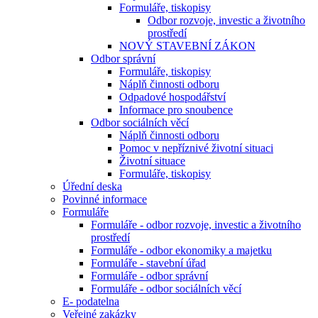
Formuláře, tiskopisy
Odbor rozvoje, investic a životního
prostředí
NOVÝ STAVEBNÍ ZÁKON
Odbor správní
Formuláře, tiskopisy
Náplň činnosti odboru
Odpadové hospodářství
Informace pro snoubence
Odbor sociálních věcí
Náplň činnosti odboru
Pomoc v nepříznivé životní situaci
Životní situace
Formuláře, tiskopisy
Úřední deska
Povinné informace
Formuláře
Formuláře - odbor rozvoje, investic a životního
prostředí
Formuláře - odbor ekonomiky a majetku
Formuláře - stavební úřad
Formuláře - odbor správní
Formuláře - odbor sociálních věcí
E- podatelna
Veřejné zakázky