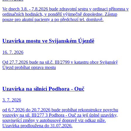
Ve dnech 3.8. - 7.8.2026 bude zdravotní sestra v ordinaci přítomna v
ordinačních hodinách, v pondělí výjimečně dopoledne. Zástup
pouze pro akutní pacienty a po předchozí tel. domluvě.
Uzavírka mostu ve Svijanském Újezdě
16. 7.
2026
Od 27.7.2026 bude na sil.č. III/2799 v katastru obce Svijanský
Újezd probíhat oprava mostu
Uzavírka na silnici Podhora - Ouč
3. 7.
2026
od 6.7.2026 do 20.7.2026 bude probíhat rekonstrukce povrchu
vozovky na sil. III/277 3 Podhora - Ouč za její úplné uzavírky,
související změny v autobusové dopravě viz odkaz níže.
Uzavírka prodloužena do 31.07.2026.