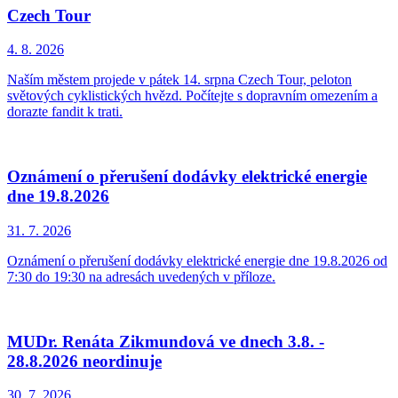
Czech Tour
4. 8.
2026
Naším městem projede v pátek 14. srpna Czech Tour, peloton
světových cyklistických hvězd. Počítejte s dopravním omezením a
dorazte fandit k trati.
Oznámení o přerušení dodávky elektrické energie
dne 19.8.2026
31. 7.
2026
Oznámení o přerušení dodávky elektrické energie dne 19.8.2026 od
7:30 do 19:30 na adresách uvedených v příloze.
MUDr. Renáta Zikmundová ve dnech 3.8. -
28.8.2026 neordinuje
30. 7.
2026