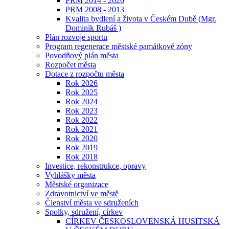
PRM 2014 - 2020
PRM 2008 - 2013
Kvalita bydlení a života v Českém Dubě (Mgr.
Dominik Rubáš )
Plán rozvoje sportu
Program regenerace městské památkové zóny
Povodňový plán města
Rozpočet města
Dotace z rozpočtu města
Rok 2026
Rok 2025
Rok 2024
Rok 2023
Rok 2022
Rok 2021
Rok 2020
Rok 2019
Rok 2018
Investice, rekonstrukce, opravy
Vyhlášky města
Městské organizace
Zdravotnictví ve městě
Členství města ve sdruženích
Spolky, sdružení, církev
CÍRKEV ČESKOSLOVENSKÁ HUSITSKÁ