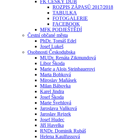
FK ČESKÝ DUB
ROZPIS ZÁPASŮ 2017⁄2018
TABULKA
FOTOGALERIE
FACEBOOK
MFK PODJEŠTĚDÍ
Čestní občané města
PhDr. Tomáš Edel
Josef Lukeš
Osobnosti Českodubska
MUDr. Renáta Zikmundová
Libor Škoda
Marie a Alois Steinbauerovi
Marta Bobková
Miroslav Maňásek
Milan Bábovka
Karel Jindra
Josef Škoda
Marie Švehlová
Jaroslava Vaňková
Jaroslav Rejzek
Josef Hudec
Jiří Havelka
RNDr. Dominik Rubáš
Helena Kaulfussová