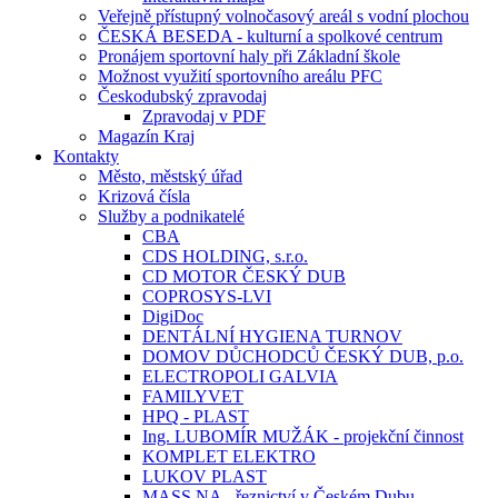
Veřejně přístupný volnočasový areál s vodní plochou
ČESKÁ BESEDA - kulturní a spolkové centrum
Pronájem sportovní haly při Základní škole
Možnost využití sportovního areálu PFC
Českodubský zpravodaj
Zpravodaj v PDF
Magazín Kraj
Kontakty
Město, městský úřad
Krizová čísla
Služby a podnikatelé
CBA
CDS HOLDING, s.r.o.
CD MOTOR ČESKÝ DUB
COPROSYS-LVI
DigiDoc
DENTÁLNÍ HYGIENA TURNOV
DOMOV DŮCHODCŮ ČESKÝ DUB, p.o.
ELECTROPOLI GALVIA
FAMILYVET
HPQ - PLAST
Ing. LUBOMÍR MUŽÁK - projekční činnost
KOMPLET ELEKTRO
LUKOV PLAST
MASS.NA - řeznictví v Českém Dubu