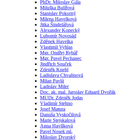
PhDr. Miloslav Gála
Miluška Bulířová
Stanislav Pokorný
Milena Havelková
Jitka Šindelářová
Alexander Kopecký
Lubomír Novosád
Zděnek Havelka
Vlastimil Vyhlas
Mgr. Ondřej Rybář
Mgr. Pavel Pechanec
Jindřich Souček
Zdeněk Knebl
Ladislava Chvalinová
Milan Pavlů
Ladislav Miler
Doc. ak. mal. Jaroslav Eduard Dvořák
MUDr. Zdeněk Jodas
Vladimír Stehno
Josef Matura
Danuša Vyskočilová
Marie Stejskalová
Anna Havlíková
Pavel Nosek ml.
Miloslav Dvorský