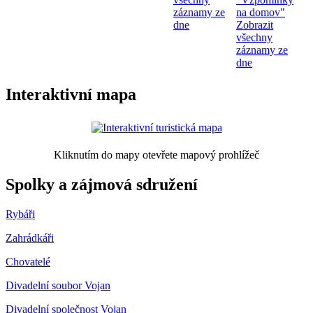
záznamy ze
na domov"
dne
Zobrazit
všechny
záznamy ze
dne
Interaktivní mapa
Kliknutím do mapy otevřete mapový prohlížeč
Spolky a zájmová sdružení
Rybáři
Zahrádkáři
Chovatelé
Divadelní soubor Vojan
Divadelní společnost Vojan