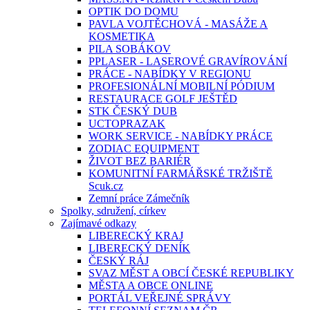
OPTIK DO DOMU
PAVLA VOJTĚCHOVÁ - MASÁŽE A
KOSMETIKA
PILA SOBÁKOV
PPLASER - LASEROVÉ GRAVÍROVÁNÍ
PRÁCE - NABÍDKY V REGIONU
PROFESIONÁLNÍ MOBILNÍ PÓDIUM
RESTAURACE GOLF JEŠTĚD
STK ČESKÝ DUB
UCTOPRAZAK
WORK SERVICE - NABÍDKY PRÁCE
ZODIAC EQUIPMENT
ŽIVOT BEZ BARIÉR
KOMUNITNÍ FARMÁŘSKÉ TRŽIŠTĚ
Scuk.cz
Zemní práce Zámečník
Spolky, sdružení, církev
Zajímavé odkazy
LIBERECKÝ KRAJ
LIBERECKÝ DENÍK
ČESKÝ RÁJ
SVAZ MĚST A OBCÍ ČESKÉ REPUBLIKY
MĚSTA A OBCE ONLINE
PORTÁL VEŘEJNÉ SPRÁVY