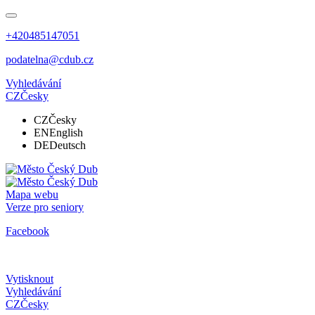
+420485147051
podatelna@cdub.cz
Vyhledávání
CZ
Česky
CZ
Česky
EN
English
DE
Deutsch
Mapa webu
Verze pro seniory
Facebook
Vytisknout
Vyhledávání
CZ
Česky