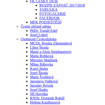
FK ČESKÝ DUB
ROZPIS ZÁPASŮ 2017⁄2018
TABULKA
FOTOGALERIE
FACEBOOK
MFK PODJEŠTĚDÍ
Čestní občané města
PhDr. Tomáš Edel
Josef Lukeš
Osobnosti Českodubska
MUDr. Renáta Zikmundová
Libor Škoda
Marie a Alois Steinbauerovi
Marta Bobková
Miroslav Maňásek
Milan Bábovka
Karel Jindra
Josef Škoda
Marie Švehlová
Jaroslava Vaňková
Jaroslav Rejzek
Josef Hudec
Jiří Havelka
RNDr. Dominik Rubáš
Helena Kaulfussová