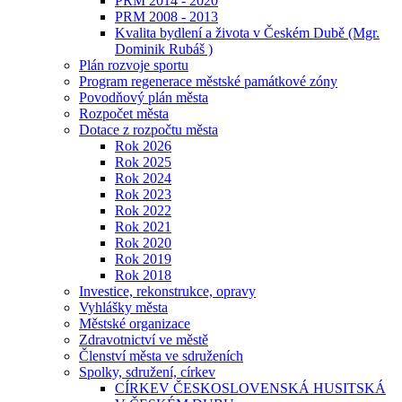
PRM 2014 - 2020
PRM 2008 - 2013
Kvalita bydlení a života v Českém Dubě (Mgr.
Dominik Rubáš )
Plán rozvoje sportu
Program regenerace městské památkové zóny
Povodňový plán města
Rozpočet města
Dotace z rozpočtu města
Rok 2026
Rok 2025
Rok 2024
Rok 2023
Rok 2022
Rok 2021
Rok 2020
Rok 2019
Rok 2018
Investice, rekonstrukce, opravy
Vyhlášky města
Městské organizace
Zdravotnictví ve městě
Členství města ve sdruženích
Spolky, sdružení, církev
CÍRKEV ČESKOSLOVENSKÁ HUSITSKÁ