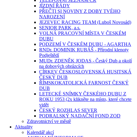
TELEFONNÍ SEZNAM ČR
JÍZDNÍ ŘÁDY
PŘEČTI SI NOVINY Z DOBY TVÉHO
NAROZENÍ
JEZEVEC RACING TEAM (Luboš Novosád)
SENIOR PARK, a.s.
VOLNÁ PRACOVNÍ MÍSTA V ČESKÉM
DUBU
PODZEMÍ V ČESKÉM DUBU - AGARTHA
RNDr. DOMINIK RUBÁŠ - Přírodní klenoty
Podještědí
MUDr. ZDENĚK JODAS - Český Dub a okolí
na dobových obrázcích
CÍRKEV ČESKOSLOVENSKÁ HUSITSKÁ
ČESKÝ DUB
ŘÍMSKOKATOLICKÁ FARNOST ČESKÝ
DUB
LETECKÉ SNÍMKY ČESKÉHO DUBU Z
ROKU 1953 (2x klikněte na místo, které chcete
vidět
ČESKÝ ROZHLAS SEVER
PODRALSKÝ NADAČNÍ FOND ZOD
Zdravotnictví ve městě
Aktuality
Kalendář akcí