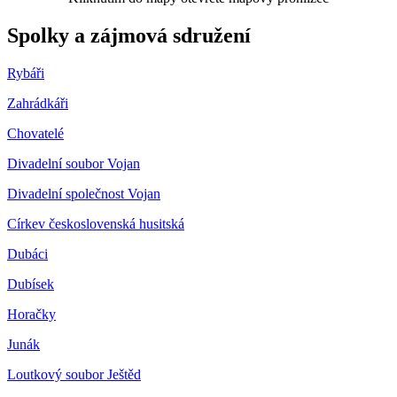
Spolky a zájmová sdružení
Rybáři
Zahrádkáři
Chovatelé
Divadelní soubor Vojan
Divadelní společnost Vojan
Církev československá husitská
Dubáci
Dubísek
Horačky
Junák
Loutkový soubor Ještěd