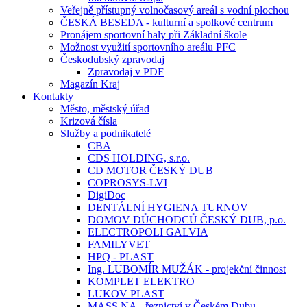
Veřejně přístupný volnočasový areál s vodní plochou
ČESKÁ BESEDA - kulturní a spolkové centrum
Pronájem sportovní haly při Základní škole
Možnost využití sportovního areálu PFC
Českodubský zpravodaj
Zpravodaj v PDF
Magazín Kraj
Kontakty
Město, městský úřad
Krizová čísla
Služby a podnikatelé
CBA
CDS HOLDING, s.r.o.
CD MOTOR ČESKÝ DUB
COPROSYS-LVI
DigiDoc
DENTÁLNÍ HYGIENA TURNOV
DOMOV DŮCHODCŮ ČESKÝ DUB, p.o.
ELECTROPOLI GALVIA
FAMILYVET
HPQ - PLAST
Ing. LUBOMÍR MUŽÁK - projekční činnost
KOMPLET ELEKTRO
LUKOV PLAST
MASS.NA - řeznictví v Českém Dubu