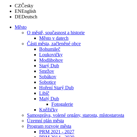
CZ
Česky
EN
English
DE
Deutsch
Město
O městě, současnost a historie
Město v datech
Části města, začleněné obce
Bohumileč
Loukovičky
Modlibohov
Starý Dub
Smržov
Sobákov
Sobotice
Hoření Starý Dub
Libíč
Malý Dub
Fotogalerie
Kněžičky
Samospráva, volené orgány, starosta, místostarosta
Územní plán města
Program rozvoje města
PRM 2021 - 2027