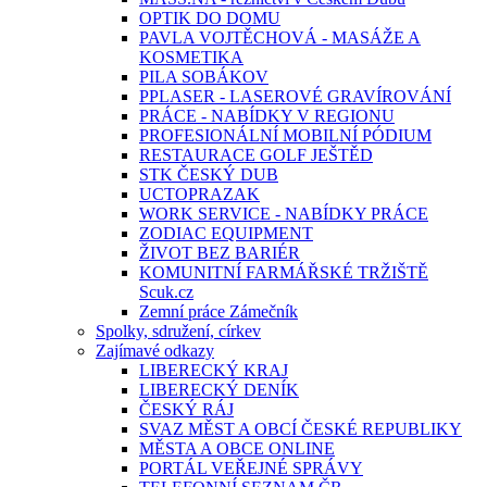
OPTIK DO DOMU
PAVLA VOJTĚCHOVÁ - MASÁŽE A
KOSMETIKA
PILA SOBÁKOV
PPLASER - LASEROVÉ GRAVÍROVÁNÍ
PRÁCE - NABÍDKY V REGIONU
PROFESIONÁLNÍ MOBILNÍ PÓDIUM
RESTAURACE GOLF JEŠTĚD
STK ČESKÝ DUB
UCTOPRAZAK
WORK SERVICE - NABÍDKY PRÁCE
ZODIAC EQUIPMENT
ŽIVOT BEZ BARIÉR
KOMUNITNÍ FARMÁŘSKÉ TRŽIŠTĚ
Scuk.cz
Zemní práce Zámečník
Spolky, sdružení, církev
Zajímavé odkazy
LIBERECKÝ KRAJ
LIBERECKÝ DENÍK
ČESKÝ RÁJ
SVAZ MĚST A OBCÍ ČESKÉ REPUBLIKY
MĚSTA A OBCE ONLINE
PORTÁL VEŘEJNÉ SPRÁVY