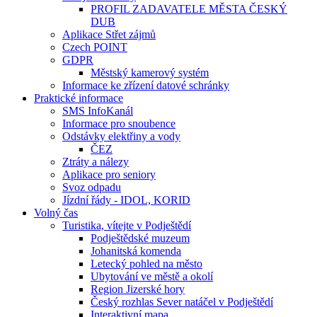
PROFIL ZADAVATELE MĚSTA ČESKÝ
DUB
Aplikace Střet zájmů
Czech POINT
GDPR
Městský kamerový systém
Informace ke zřízení datové schránky
Praktické informace
SMS InfoKanál
Informace pro snoubence
Odstávky elektřiny a vody
ČEZ
Ztráty a nálezy
Aplikace pro seniory
Svoz odpadu
Jízdní řády - IDOL, KORID
Volný čas
Turistika, vítejte v Podještědí
Podještědské muzeum
Johanitská komenda
Letecký pohled na město
Ubytování ve městě a okolí
Region Jizerské hory
Český rozhlas Sever natáčel v Podještědí
Interaktivní mapa