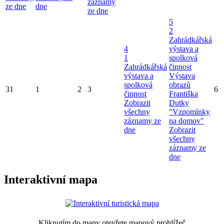
záznamy
ze dne
dne
ze dne
5
2
Zahrádkářská
4
výstava a
1
spolková
Zahrádkářská
činnost
výstava a
Výstava
spolková
obrazů
31
1
2
3
6
činnost
Františka
Zobrazit
Dutky
všechny
"Vzpomínky
záznamy ze
na domov"
dne
Zobrazit
všechny
záznamy ze
dne
Interaktivní mapa
Kliknutím do mapy otevřete mapový prohlížeč