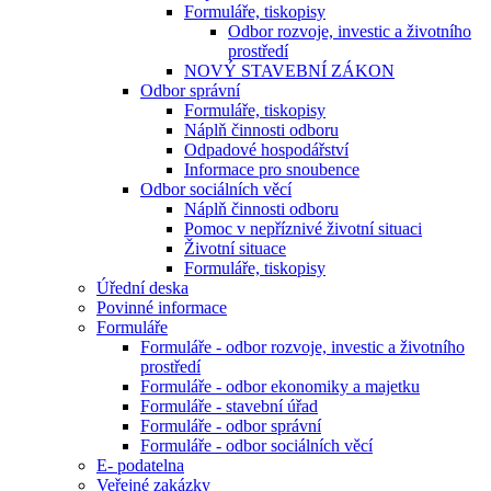
Formuláře, tiskopisy
Odbor rozvoje, investic a životního
prostředí
NOVÝ STAVEBNÍ ZÁKON
Odbor správní
Formuláře, tiskopisy
Náplň činnosti odboru
Odpadové hospodářství
Informace pro snoubence
Odbor sociálních věcí
Náplň činnosti odboru
Pomoc v nepříznivé životní situaci
Životní situace
Formuláře, tiskopisy
Úřední deska
Povinné informace
Formuláře
Formuláře - odbor rozvoje, investic a životního
prostředí
Formuláře - odbor ekonomiky a majetku
Formuláře - stavební úřad
Formuláře - odbor správní
Formuláře - odbor sociálních věcí
E- podatelna
Veřejné zakázky