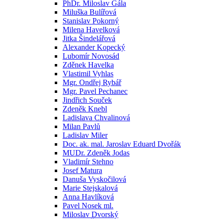
PhDr. Miloslav Gála
Miluška Bulířová
Stanislav Pokorný
Milena Havelková
Jitka Šindelářová
Alexander Kopecký
Lubomír Novosád
Zděnek Havelka
Vlastimil Vyhlas
Mgr. Ondřej Rybář
Mgr. Pavel Pechanec
Jindřich Souček
Zdeněk Knebl
Ladislava Chvalinová
Milan Pavlů
Ladislav Miler
Doc. ak. mal. Jaroslav Eduard Dvořák
MUDr. Zdeněk Jodas
Vladimír Stehno
Josef Matura
Danuša Vyskočilová
Marie Stejskalová
Anna Havlíková
Pavel Nosek ml.
Miloslav Dvorský