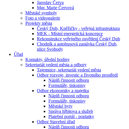
Jaroslav Červa
Mgr. Marie Červová
Městské symboly
Foto a videogalerie
Projekty města
Český Dub, Kněžičky - veřejná infrastruktura
MEK - Místní energetická koncepce
Rekonstrukce veřejného osvětlení Český Dub
Chodník a autobusová zastávka Český Dub,
ulice Svobody
Úřad
Kontakty, úřední hodiny
Sekretariát vedení města a odbory
Tajemnice, sekretariát vedení města
Odbor rozvoje, investic a životního prostředí
Náplň činnosti odboru
Formuláře, tiskopisy
Odbor ekonomiky a majetku
Náplň činnosti odboru
Formuláře, tiskopisy
Městské byty
Správa hřbitova a služeb
Platební portál - poplatky
Odbor Stavební úřad
Náplň činnosti odboru