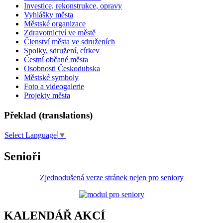
Investice, rekonstrukce, opravy
Vyhlášky města
Městské organizace
Zdravotnictví ve městě
Členství města ve sdruženích
Spolky, sdružení, církev
Čestní občané města
Osobnosti Českodubska
Městské symboly
Foto a videogalerie
Projekty města
Překlad (translations)
Select Language
▼
Senioři
Zjednodušená verze stránek nejen pro seniory
KALENDÁŘ AKCÍ