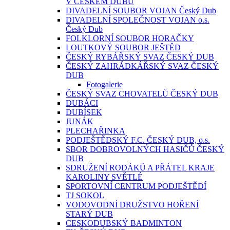
V ČESKÉM DUBU
DIVADELNÍ SOUBOR VOJAN Český Dub
DIVADELNÍ SPOLEČNOST VOJAN o.s.
Český Dub
FOLKLORNÍ SOUBOR HORAČKY
LOUTKOVÝ SOUBOR JEŠTĚD
ČESKÝ RYBÁŘSKÝ SVAZ ČESKÝ DUB
ČESKÝ ZAHRÁDKÁŘSKÝ SVAZ ČESKÝ
DUB
Fotogalerie
ČESKÝ SVAZ CHOVATELŮ ČESKÝ DUB
DUBÁCI
DUBÍSEK
JUNÁK
PLECHAŘINKA
PODJEŠTĚDSKÝ F.C. ČESKÝ DUB, o.s.
SBOR DOBROVOLNÝCH HASIČŮ ČESKÝ
DUB
SDRUŽENÍ RODÁKŮ A PŘÁTEL KRAJE
KAROLINY SVĚTLÉ
SPORTOVNÍ CENTRUM PODJEŠTĚDÍ
TJ SOKOL
VODOVODNÍ DRUŽSTVO HOŘENÍ
STARÝ DUB
CESKODUBSKÝ BADMINTON