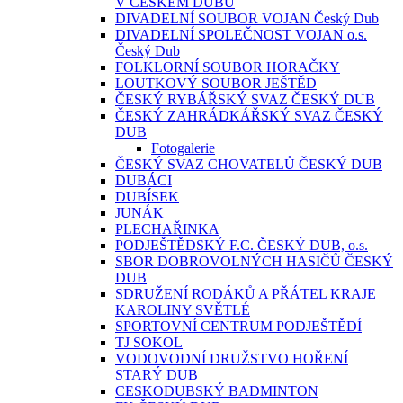
V ČESKÉM DUBU
DIVADELNÍ SOUBOR VOJAN Český Dub
DIVADELNÍ SPOLEČNOST VOJAN o.s.
Český Dub
FOLKLORNÍ SOUBOR HORAČKY
LOUTKOVÝ SOUBOR JEŠTĚD
ČESKÝ RYBÁŘSKÝ SVAZ ČESKÝ DUB
ČESKÝ ZAHRÁDKÁŘSKÝ SVAZ ČESKÝ
DUB
Fotogalerie
ČESKÝ SVAZ CHOVATELŮ ČESKÝ DUB
DUBÁCI
DUBÍSEK
JUNÁK
PLECHAŘINKA
PODJEŠTĚDSKÝ F.C. ČESKÝ DUB, o.s.
SBOR DOBROVOLNÝCH HASIČŮ ČESKÝ
DUB
SDRUŽENÍ RODÁKŮ A PŘÁTEL KRAJE
KAROLINY SVĚTLÉ
SPORTOVNÍ CENTRUM PODJEŠTĚDÍ
TJ SOKOL
VODOVODNÍ DRUŽSTVO HOŘENÍ
STARÝ DUB
CESKODUBSKÝ BADMINTON