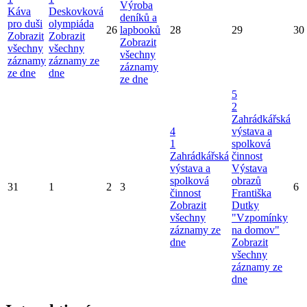
Výroba
Káva
Deskovková
deníků a
pro duši
olympiáda
26
lapbooků
28
29
30
Zobrazit
Zobrazit
Zobrazit
všechny
všechny
všechny
záznamy
záznamy ze
záznamy
ze dne
dne
ze dne
5
2
Zahrádkářská
4
výstava a
1
spolková
Zahrádkářská
činnost
výstava a
Výstava
spolková
obrazů
31
1
2
3
6
činnost
Františka
Zobrazit
Dutky
všechny
"Vzpomínky
záznamy ze
na domov"
dne
Zobrazit
všechny
záznamy ze
dne