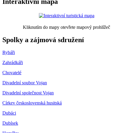
Interaktivní mapa
Kliknutím do mapy otevřete mapový prohlížeč
Spolky a zájmová sdružení
Rybáři
Zahrádkáři
Chovatelé
Divadelní soubor Vojan
Divadelní společnost Vojan
Církev československá husitská
Dubáci
Dubísek