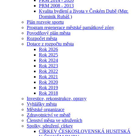
PRM 2014 - 2020
PRM 2008 - 2013
Kvalita bydlení a života v Českém Dubě (Mgr.
Dominik Rubáš )
Plán rozvoje sportu
Program regenerace městské památkové zóny
Povodňový plán města
Rozpočet města
Dotace z rozpočtu města
Rok 2026
Rok 2025
Rok 2024
Rok 2023
Rok 2022
Rok 2021
Rok 2020
Rok 2019
Rok 2018
Investice, rekonstrukce, opravy
Vyhlášky města
Městské organizace
Zdravotnictví ve městě
Členství města ve sdruženích
Spolky, sdružení, církev
CÍRKEV ČESKOSLOVENSKÁ HUSITSKÁ