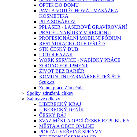
OPTIK DO DOMU
PAVLA VOJTĚCHOVÁ - MASÁŽE A
KOSMETIKA
PILA SOBÁKOV
PPLASER - LASEROVÉ GRAVÍROVÁNÍ
PRÁCE - NABÍDKY V REGIONU
PROFESIONÁLNÍ MOBILNÍ PÓDIUM
RESTAURACE GOLF JEŠTĚD
STK ČESKÝ DUB
UCTOPRAZAK
WORK SERVICE - NABÍDKY PRÁCE
ZODIAC EQUIPMENT
ŽIVOT BEZ BARIÉR
KOMUNITNÍ FARMÁŘSKÉ TRŽIŠTĚ
Scuk.cz
Zemní práce Zámečník
Spolky, sdružení, církev
Zajímavé odkazy
LIBERECKÝ KRAJ
LIBERECKÝ DENÍK
ČESKÝ RÁJ
SVAZ MĚST A OBCÍ ČESKÉ REPUBLIKY
MĚSTA A OBCE ONLINE
PORTÁL VEŘEJNÉ SPRÁVY