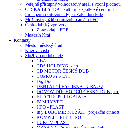
Veřejně přístupný volnočasový areál s vodní plochou
ČESKÁ BESEDA - kulturní a spolkové centrum
Pronájem sportovní haly při Základní škole
Možnost využití sportovního areálu PFC
Českodubský zpravodaj
Zpravodaj v PDF
Magazín Kraj
Kontakty
Město, městský úřad
Krizová čísla
Služby a podnikatelé
CBA
CDS HOLDING, s.r.o.
CD MOTOR ČESKÝ DUB
COPROSYS-LVI
DigiDoc
DENTÁLNÍ HYGIENA TURNOV
DOMOV DŮCHODCŮ ČESKÝ DUB, p.o.
ELECTROPOLI GALVIA
FAMILYVET
HPQ - PLAST
Ing. LUBOMÍR MUŽÁK - projekční činnost
KOMPLET ELEKTRO
LUKOV PLAST
MASS.NA - řeznictví v Českém Dubu