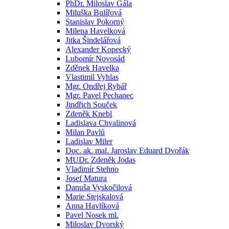
PhDr. Miloslav Gála
Miluška Bulířová
Stanislav Pokorný
Milena Havelková
Jitka Šindelářová
Alexander Kopecký
Lubomír Novosád
Zděnek Havelka
Vlastimil Vyhlas
Mgr. Ondřej Rybář
Mgr. Pavel Pechanec
Jindřich Souček
Zdeněk Knebl
Ladislava Chvalinová
Milan Pavlů
Ladislav Miler
Doc. ak. mal. Jaroslav Eduard Dvořák
MUDr. Zdeněk Jodas
Vladimír Stehno
Josef Matura
Danuša Vyskočilová
Marie Stejskalová
Anna Havlíková
Pavel Nosek ml.
Miloslav Dvorský