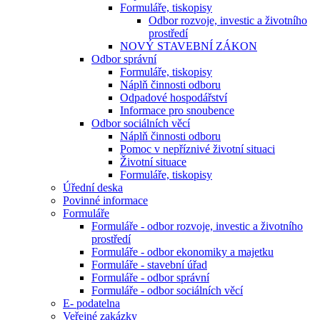
Formuláře, tiskopisy
Odbor rozvoje, investic a životního
prostředí
NOVÝ STAVEBNÍ ZÁKON
Odbor správní
Formuláře, tiskopisy
Náplň činnosti odboru
Odpadové hospodářství
Informace pro snoubence
Odbor sociálních věcí
Náplň činnosti odboru
Pomoc v nepříznivé životní situaci
Životní situace
Formuláře, tiskopisy
Úřední deska
Povinné informace
Formuláře
Formuláře - odbor rozvoje, investic a životního
prostředí
Formuláře - odbor ekonomiky a majetku
Formuláře - stavební úřad
Formuláře - odbor správní
Formuláře - odbor sociálních věcí
E- podatelna
Veřejné zakázky