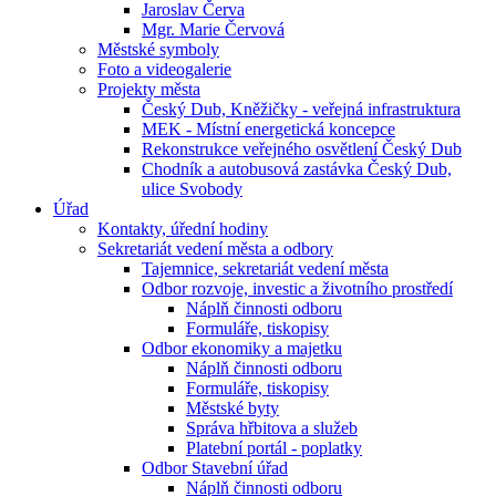
Jaroslav Červa
Mgr. Marie Červová
Městské symboly
Foto a videogalerie
Projekty města
Český Dub, Kněžičky - veřejná infrastruktura
MEK - Místní energetická koncepce
Rekonstrukce veřejného osvětlení Český Dub
Chodník a autobusová zastávka Český Dub,
ulice Svobody
Úřad
Kontakty, úřední hodiny
Sekretariát vedení města a odbory
Tajemnice, sekretariát vedení města
Odbor rozvoje, investic a životního prostředí
Náplň činnosti odboru
Formuláře, tiskopisy
Odbor ekonomiky a majetku
Náplň činnosti odboru
Formuláře, tiskopisy
Městské byty
Správa hřbitova a služeb
Platební portál - poplatky
Odbor Stavební úřad
Náplň činnosti odboru