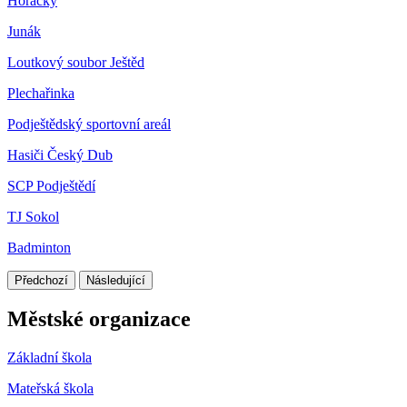
Horačky
Junák
Loutkový soubor Ještěd
Plechařinka
Podještědský sportovní areál
Hasiči Český Dub
SCP Podještědí
TJ Sokol
Badminton
Předchozí
Následující
Městské organizace
Základní škola
Mateřská škola