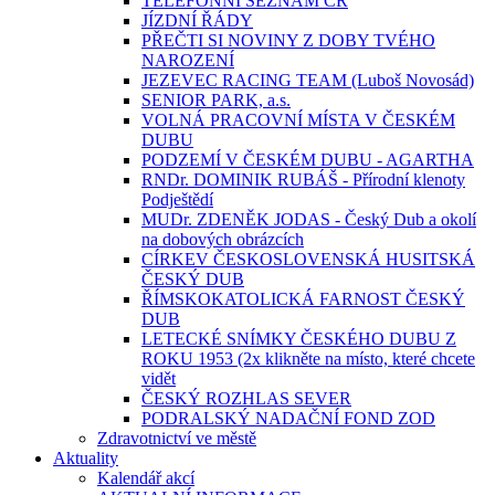
TELEFONNÍ SEZNAM ČR
JÍZDNÍ ŘÁDY
PŘEČTI SI NOVINY Z DOBY TVÉHO
NAROZENÍ
JEZEVEC RACING TEAM (Luboš Novosád)
SENIOR PARK, a.s.
VOLNÁ PRACOVNÍ MÍSTA V ČESKÉM
DUBU
PODZEMÍ V ČESKÉM DUBU - AGARTHA
RNDr. DOMINIK RUBÁŠ - Přírodní klenoty
Podještědí
MUDr. ZDENĚK JODAS - Český Dub a okolí
na dobových obrázcích
CÍRKEV ČESKOSLOVENSKÁ HUSITSKÁ
ČESKÝ DUB
ŘÍMSKOKATOLICKÁ FARNOST ČESKÝ
DUB
LETECKÉ SNÍMKY ČESKÉHO DUBU Z
ROKU 1953 (2x klikněte na místo, které chcete
vidět
ČESKÝ ROZHLAS SEVER
PODRALSKÝ NADAČNÍ FOND ZOD
Zdravotnictví ve městě
Aktuality
Kalendář akcí