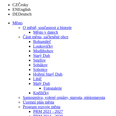
CZ
Česky
EN
English
DE
Deutsch
Město
O městě, současnost a historie
Město v datech
Části města, začleněné obce
Bohumileč
Loukovičky
Modlibohov
Starý Dub
Smržov
Sobákov
Sobotice
Hoření Starý Dub
Libíč
Malý Dub
Fotogalerie
Kněžičky
Samospráva, volené orgány, starosta, místostarosta
Územní plán města
Program rozvoje města
PRM 2021 - 2027