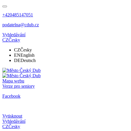
+420485147051
podatelna@cdub.cz
Vyhledávání
CZ
Česky
CZ
Česky
EN
English
DE
Deutsch
Mapa webu
Verze pro seniory
Facebook
Vytisknout
Vyhledávání
CZ
Česky