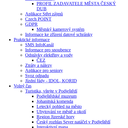
PROFIL ZADAVATELE MĚSTA ČESKÝ
DUB
Aplikace Střet zájmů
Czech POINT
GDPR
Městský kamerový systém
Informace ke zřízení datové schránky
Praktické informace
SMS InfoKanál
Informace pro snoubence
Odstávky elektřiny a vody
ČEZ
Ztráty a nálezy
Aplikace pro seniory
Svoz odpadu
Jízdní řády - IDOL, KORID
Volný čas
Turistika, vítejte v Podještědí
Podještědské muzeum
Johanitská komenda
Letecký pohled na město
Ubytování ve městě a okolí
Region Jizerské hory
Český rozhlas Sever natáčel v Podještědí
Interaktivní mapa