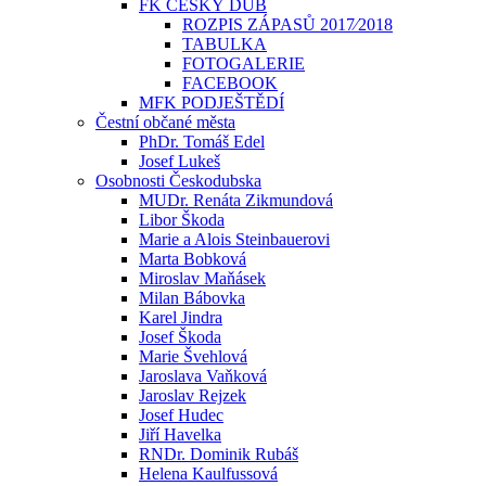
FK ČESKÝ DUB
ROZPIS ZÁPASŮ 2017⁄2018
TABULKA
FOTOGALERIE
FACEBOOK
MFK PODJEŠTĚDÍ
Čestní občané města
PhDr. Tomáš Edel
Josef Lukeš
Osobnosti Českodubska
MUDr. Renáta Zikmundová
Libor Škoda
Marie a Alois Steinbauerovi
Marta Bobková
Miroslav Maňásek
Milan Bábovka
Karel Jindra
Josef Škoda
Marie Švehlová
Jaroslava Vaňková
Jaroslav Rejzek
Josef Hudec
Jiří Havelka
RNDr. Dominik Rubáš
Helena Kaulfussová