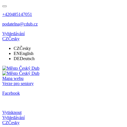
+420485147051
podatelna@cdub.cz
Vyhledávání
CZ
Česky
CZ
Česky
EN
English
DE
Deutsch
Mapa webu
Verze pro seniory
Facebook
Vytisknout
Vyhledávání
CZ
Česky