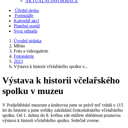
AKTUALNÍ INFORMACE
Úřední deska
Formuláře
Kalendář akcí
Platební portál
Svoz odpadu
Úvodní stránka
Město
Foto a videogalerie
Fotogalerie
2023
Výstava k historii včelařského spolku v...
Výstava k historii včelařského
spolku v muzeu
V Podještědské muzeum a knihovna jsme se právě teď vrátili o 115
let do historie a jsme svědky zakládání českodubského včelařského
spolku. Od 1. dubna do 8. května zde můžete shlédnout poutavou
výstavu k historii včelařského spolku. Srdečně zveme.