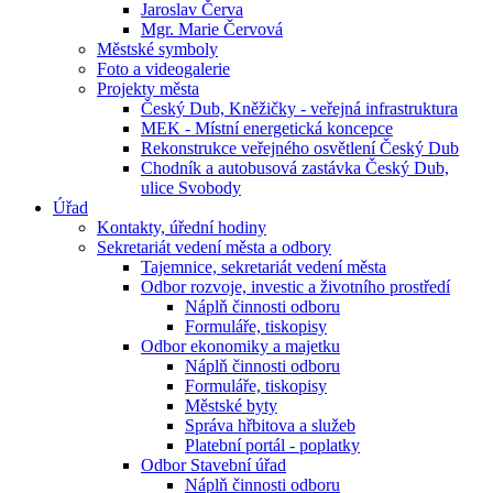
Jaroslav Červa
Mgr. Marie Červová
Městské symboly
Foto a videogalerie
Projekty města
Český Dub, Kněžičky - veřejná infrastruktura
MEK - Místní energetická koncepce
Rekonstrukce veřejného osvětlení Český Dub
Chodník a autobusová zastávka Český Dub,
ulice Svobody
Úřad
Kontakty, úřední hodiny
Sekretariát vedení města a odbory
Tajemnice, sekretariát vedení města
Odbor rozvoje, investic a životního prostředí
Náplň činnosti odboru
Formuláře, tiskopisy
Odbor ekonomiky a majetku
Náplň činnosti odboru
Formuláře, tiskopisy
Městské byty
Správa hřbitova a služeb
Platební portál - poplatky
Odbor Stavební úřad
Náplň činnosti odboru