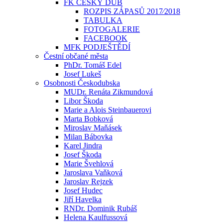
FK ČESKÝ DUB
ROZPIS ZÁPASŮ 2017⁄2018
TABULKA
FOTOGALERIE
FACEBOOK
MFK PODJEŠTĚDÍ
Čestní občané města
PhDr. Tomáš Edel
Josef Lukeš
Osobnosti Českodubska
MUDr. Renáta Zikmundová
Libor Škoda
Marie a Alois Steinbauerovi
Marta Bobková
Miroslav Maňásek
Milan Bábovka
Karel Jindra
Josef Škoda
Marie Švehlová
Jaroslava Vaňková
Jaroslav Rejzek
Josef Hudec
Jiří Havelka
RNDr. Dominik Rubáš
Helena Kaulfussová