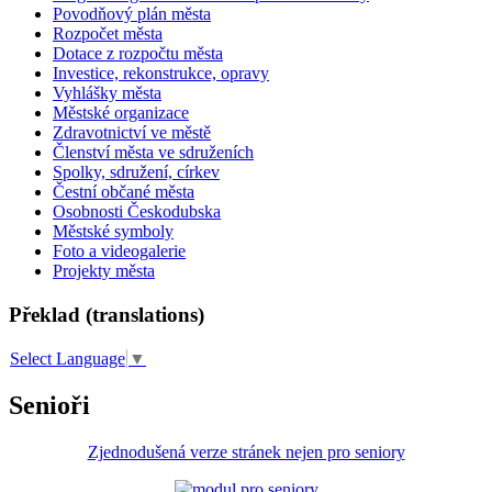
Povodňový plán města
Rozpočet města
Dotace z rozpočtu města
Investice, rekonstrukce, opravy
Vyhlášky města
Městské organizace
Zdravotnictví ve městě
Členství města ve sdruženích
Spolky, sdružení, církev
Čestní občané města
Osobnosti Českodubska
Městské symboly
Foto a videogalerie
Projekty města
Překlad (translations)
Select Language
▼
Senioři
Zjednodušená verze stránek nejen pro seniory