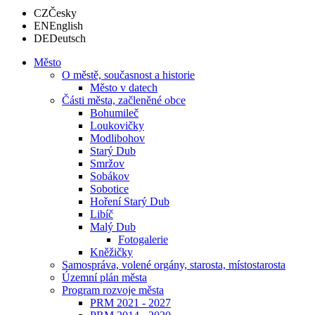
CZ
Česky
EN
English
DE
Deutsch
Město
O městě, současnost a historie
Město v datech
Části města, začleněné obce
Bohumileč
Loukovičky
Modlibohov
Starý Dub
Smržov
Sobákov
Sobotice
Hoření Starý Dub
Libíč
Malý Dub
Fotogalerie
Kněžičky
Samospráva, volené orgány, starosta, místostarosta
Územní plán města
Program rozvoje města
PRM 2021 - 2027