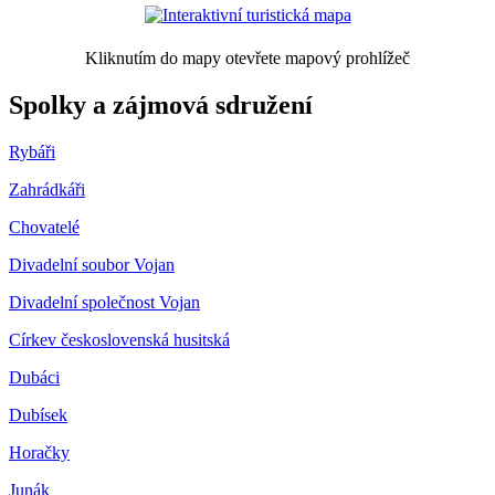
Kliknutím do mapy otevřete mapový prohlížeč
Spolky a zájmová sdružení
Rybáři
Zahrádkáři
Chovatelé
Divadelní soubor Vojan
Divadelní společnost Vojan
Církev československá husitská
Dubáci
Dubísek
Horačky
Junák