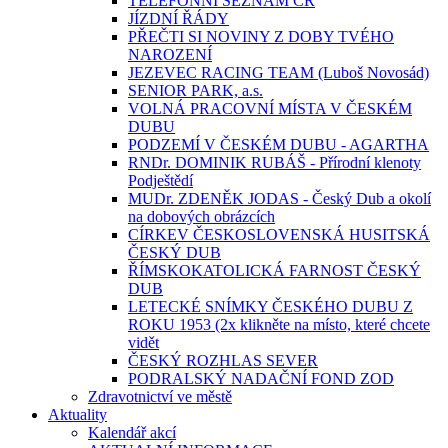
TELEFONNÍ SEZNAM ČR
JÍZDNÍ ŘÁDY
PŘEČTI SI NOVINY Z DOBY TVÉHO
NAROZENÍ
JEZEVEC RACING TEAM (Luboš Novosád)
SENIOR PARK, a.s.
VOLNÁ PRACOVNÍ MÍSTA V ČESKÉM
DUBU
PODZEMÍ V ČESKÉM DUBU - AGARTHA
RNDr. DOMINIK RUBÁŠ - Přírodní klenoty
Podještědí
MUDr. ZDENĚK JODAS - Český Dub a okolí
na dobových obrázcích
CÍRKEV ČESKOSLOVENSKÁ HUSITSKÁ
ČESKÝ DUB
ŘÍMSKOKATOLICKÁ FARNOST ČESKÝ
DUB
LETECKÉ SNÍMKY ČESKÉHO DUBU Z
ROKU 1953 (2x klikněte na místo, které chcete
vidět
ČESKÝ ROZHLAS SEVER
PODRALSKÝ NADAČNÍ FOND ZOD
Zdravotnictví ve městě
Aktuality
Kalendář akcí