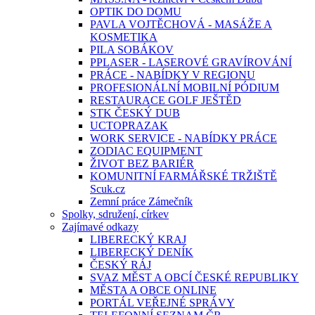
OPTIK DO DOMU
PAVLA VOJTĚCHOVÁ - MASÁŽE A
KOSMETIKA
PILA SOBÁKOV
PPLASER - LASEROVÉ GRAVÍROVÁNÍ
PRÁCE - NABÍDKY V REGIONU
PROFESIONÁLNÍ MOBILNÍ PÓDIUM
RESTAURACE GOLF JEŠTĚD
STK ČESKÝ DUB
UCTOPRAZAK
WORK SERVICE - NABÍDKY PRÁCE
ZODIAC EQUIPMENT
ŽIVOT BEZ BARIÉR
KOMUNITNÍ FARMÁŘSKÉ TRŽIŠTĚ
Scuk.cz
Zemní práce Zámečník
Spolky, sdružení, církev
Zajímavé odkazy
LIBERECKÝ KRAJ
LIBERECKÝ DENÍK
ČESKÝ RÁJ
SVAZ MĚST A OBCÍ ČESKÉ REPUBLIKY
MĚSTA A OBCE ONLINE
PORTÁL VEŘEJNÉ SPRÁVY