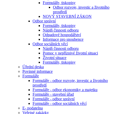
Formuláře, tiskopisy
Odbor rozvoje, investic a životního
prostředí
NOVÝ STAVEBNÍ ZÁKON
Odbor správní
Formuláře, tiskopisy
Náplň činnosti odboru
Odpadové hospodářství
Informace pro snoubence
Odbor sociálních věcí
Náplň činnosti odboru
Pomoc v nepříznivé životní situaci
Životní situace
Formuláře, tiskopisy
Úřední deska
Povinné informace
Formuláře
Formuláře - odbor rozvoje, investic a životního
prostředí
Formuláře - odbor ekonomiky a majetku
Formuláře - stavební úřad
Formuláře - odbor správní
Formuláře - odbor sociálních věcí
E- podatelna
Veřejné zakázky