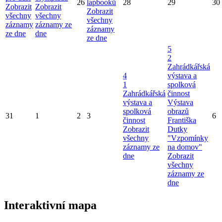
26
lapbooků
28
29
30
Zobrazit
Zobrazit
Zobrazit
všechny
všechny
všechny
záznamy
záznamy ze
záznamy
ze dne
dne
ze dne
5
2
Zahrádkářská
4
výstava a
1
spolková
Zahrádkářská
činnost
výstava a
Výstava
spolková
obrazů
31
1
2
3
6
činnost
Františka
Zobrazit
Dutky
všechny
"Vzpomínky
záznamy ze
na domov"
dne
Zobrazit
všechny
záznamy ze
dne
Interaktivní mapa