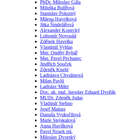
PhDr. Miloslav Gála
Miluška Bulířová
Stanislav Pokorný
Milena Havelková
Jitka Šindelářová
Alexander Kopecký
Lubomír Novosád
Zděnek Havelka
Vlastimil Vyhlas
Mgr. Ondřej Rybář
Mgr. Pavel Pechanec
Jindřich Souček
Zdeněk Knebl
Ladislava Chvalinová
Milan Pavlů
Ladislav Miler
Doc. ak. mal. Jaroslav Eduard Dvořák
MUDr. Zdeněk Jodas
Vladimír Stehno
Josef Matura
Danuša Vyskočilová
Marie Stejskalová
Anna Havlíková
Pavel Nosek ml.
Miloslav Dvorský