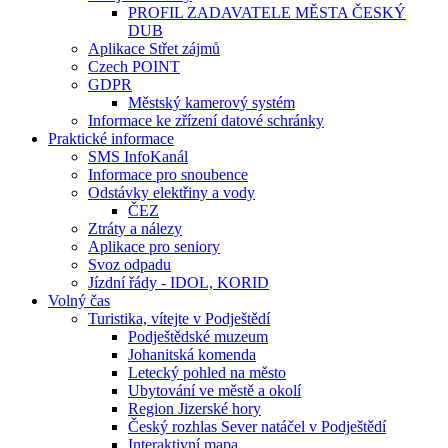
PROFIL ZADAVATELE MĚSTA ČESKÝ
DUB
Aplikace Střet zájmů
Czech POINT
GDPR
Městský kamerový systém
Informace ke zřízení datové schránky
Praktické informace
SMS InfoKanál
Informace pro snoubence
Odstávky elektřiny a vody
ČEZ
Ztráty a nálezy
Aplikace pro seniory
Svoz odpadu
Jízdní řády - IDOL, KORID
Volný čas
Turistika, vítejte v Podještědí
Podještědské muzeum
Johanitská komenda
Letecký pohled na město
Ubytování ve městě a okolí
Region Jizerské hory
Český rozhlas Sever natáčel v Podještědí
Interaktivní mapa