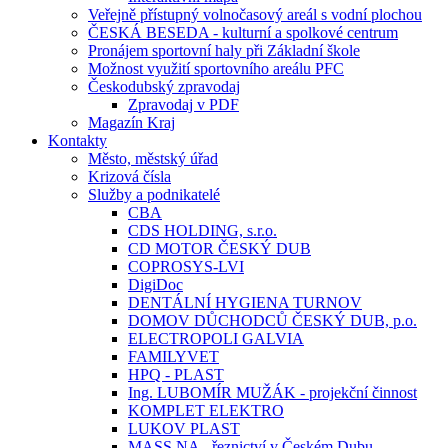
Veřejně přístupný volnočasový areál s vodní plochou
ČESKÁ BESEDA - kulturní a spolkové centrum
Pronájem sportovní haly při Základní škole
Možnost využití sportovního areálu PFC
Českodubský zpravodaj
Zpravodaj v PDF
Magazín Kraj
Kontakty
Město, městský úřad
Krizová čísla
Služby a podnikatelé
CBA
CDS HOLDING, s.r.o.
CD MOTOR ČESKÝ DUB
COPROSYS-LVI
DigiDoc
DENTÁLNÍ HYGIENA TURNOV
DOMOV DŮCHODCŮ ČESKÝ DUB, p.o.
ELECTROPOLI GALVIA
FAMILYVET
HPQ - PLAST
Ing. LUBOMÍR MUŽÁK - projekční činnost
KOMPLET ELEKTRO
LUKOV PLAST
MASS.NA - řeznictví v Českém Dubu