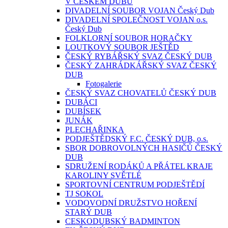
V ČESKÉM DUBU
DIVADELNÍ SOUBOR VOJAN Český Dub
DIVADELNÍ SPOLEČNOST VOJAN o.s.
Český Dub
FOLKLORNÍ SOUBOR HORAČKY
LOUTKOVÝ SOUBOR JEŠTĚD
ČESKÝ RYBÁŘSKÝ SVAZ ČESKÝ DUB
ČESKÝ ZAHRÁDKÁŘSKÝ SVAZ ČESKÝ
DUB
Fotogalerie
ČESKÝ SVAZ CHOVATELŮ ČESKÝ DUB
DUBÁCI
DUBÍSEK
JUNÁK
PLECHAŘINKA
PODJEŠTĚDSKÝ F.C. ČESKÝ DUB, o.s.
SBOR DOBROVOLNÝCH HASIČŮ ČESKÝ
DUB
SDRUŽENÍ RODÁKŮ A PŘÁTEL KRAJE
KAROLINY SVĚTLÉ
SPORTOVNÍ CENTRUM PODJEŠTĚDÍ
TJ SOKOL
VODOVODNÍ DRUŽSTVO HOŘENÍ
STARÝ DUB
CESKODUBSKÝ BADMINTON