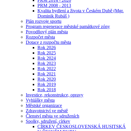
PRM 2014 - 2020
PRM 2008 - 2013
Kvalita bydlení a života v Českém Dubě (Mgr.
Dominik Rubáš )
Plán rozvoje sportu
Program regenerace městské památkové zóny
Povodňový plán města
Rozpočet města
Dotace z rozpočtu města
Rok 2026
Rok 2025
Rok 2024
Rok 2023
Rok 2022
Rok 2021
Rok 2020
Rok 2019
Rok 2018
Investice, rekonstrukce, opravy
Vyhlášky města
Městské organizace
Zdravotnictví ve městě
Členství města ve sdruženích
Spolky, sdružení, církev
CÍRKEV ČESKOSLOVENSKÁ HUSITSKÁ