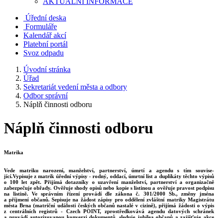
AKTUALNÍ INFORMACE
Úřední deska
Formuláře
Kalendář akcí
Platební portál
Svoz odpadu
Úvodní stránka
Úřad
Sekretariát vedení města a odbory
Odbor správní
Náplň činnosti odboru
Náplň činnosti odboru
Matrika
Vede matriku narození, manželství, partnerství, úmrtí a agendu s tím souvise-
jící.Vypisuje z matrik úřední výpisy - rodný, oddací, úmrtní list a duplikáty těchto výpisů
o 100 let zpět. Přijímá dotazníky o uzavření manželství, partnerství a organizačně
zabezpečuje obřady. Ověřuje shody opisů nebo kopie s listinou a ověřuje pravost podpisu
na listině. Ve správním řízení provádí dle zákona č. 301/2000 Sb., změny jména
a příjmení občanů. Sepisuje na žádost zápisy pro oddělení zvláštní matriky Magistrátu
města Brna (matriční události českých občanů nastalé v cizině), přijímá žádosti o výpis
z centrálních registrů - Czech POINT, zprostředkovává agendu datových schránek
a provádí autorizovanou konverzi dokumentů, sleduje jubilea občanů a zajišťuje akce