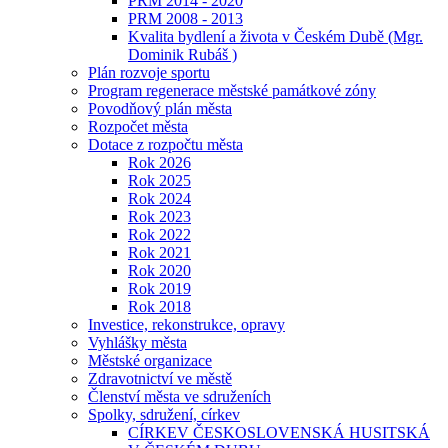
PRM 2014 - 2020
PRM 2008 - 2013
Kvalita bydlení a života v Českém Dubě (Mgr.
Dominik Rubáš )
Plán rozvoje sportu
Program regenerace městské památkové zóny
Povodňový plán města
Rozpočet města
Dotace z rozpočtu města
Rok 2026
Rok 2025
Rok 2024
Rok 2023
Rok 2022
Rok 2021
Rok 2020
Rok 2019
Rok 2018
Investice, rekonstrukce, opravy
Vyhlášky města
Městské organizace
Zdravotnictví ve městě
Členství města ve sdruženích
Spolky, sdružení, církev
CÍRKEV ČESKOSLOVENSKÁ HUSITSKÁ