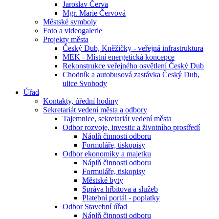
Jaroslav Červa
Mgr. Marie Červová
Městské symboly
Foto a videogalerie
Projekty města
Český Dub, Kněžičky - veřejná infrastruktura
MEK - Místní energetická koncepce
Rekonstrukce veřejného osvětlení Český Dub
Chodník a autobusová zastávka Český Dub,
ulice Svobody
Úřad
Kontakty, úřední hodiny
Sekretariát vedení města a odbory
Tajemnice, sekretariát vedení města
Odbor rozvoje, investic a životního prostředí
Náplň činnosti odboru
Formuláře, tiskopisy
Odbor ekonomiky a majetku
Náplň činnosti odboru
Formuláře, tiskopisy
Městské byty
Správa hřbitova a služeb
Platební portál - poplatky
Odbor Stavební úřad
Náplň činnosti odboru