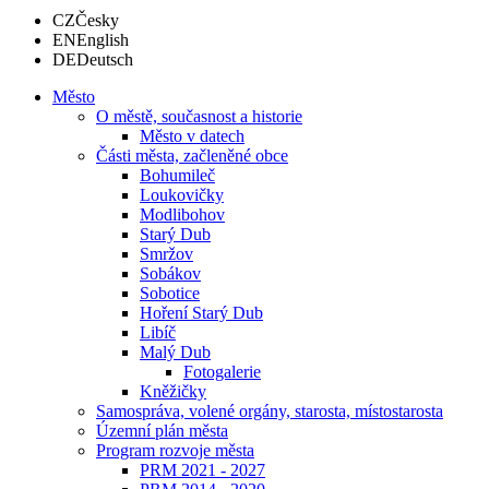
CZ
Česky
EN
English
DE
Deutsch
Město
O městě, současnost a historie
Město v datech
Části města, začleněné obce
Bohumileč
Loukovičky
Modlibohov
Starý Dub
Smržov
Sobákov
Sobotice
Hoření Starý Dub
Libíč
Malý Dub
Fotogalerie
Kněžičky
Samospráva, volené orgány, starosta, místostarosta
Územní plán města
Program rozvoje města
PRM 2021 - 2027