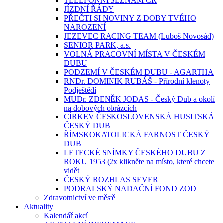
TELEFONNÍ SEZNAM ČR
JÍZDNÍ ŘÁDY
PŘEČTI SI NOVINY Z DOBY TVÉHO
NAROZENÍ
JEZEVEC RACING TEAM (Luboš Novosád)
SENIOR PARK, a.s.
VOLNÁ PRACOVNÍ MÍSTA V ČESKÉM
DUBU
PODZEMÍ V ČESKÉM DUBU - AGARTHA
RNDr. DOMINIK RUBÁŠ - Přírodní klenoty
Podještědí
MUDr. ZDENĚK JODAS - Český Dub a okolí
na dobových obrázcích
CÍRKEV ČESKOSLOVENSKÁ HUSITSKÁ
ČESKÝ DUB
ŘÍMSKOKATOLICKÁ FARNOST ČESKÝ
DUB
LETECKÉ SNÍMKY ČESKÉHO DUBU Z
ROKU 1953 (2x klikněte na místo, které chcete
vidět
ČESKÝ ROZHLAS SEVER
PODRALSKÝ NADAČNÍ FOND ZOD
Zdravotnictví ve městě
Aktuality
Kalendář akcí