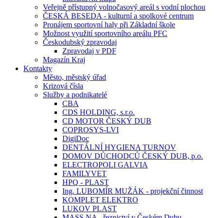
Veřejně přístupný volnočasový areál s vodní plochou
ČESKÁ BESEDA - kulturní a spolkové centrum
Pronájem sportovní haly při Základní škole
Možnost využití sportovního areálu PFC
Českodubský zpravodaj
Zpravodaj v PDF
Magazín Kraj
Kontakty
Město, městský úřad
Krizová čísla
Služby a podnikatelé
CBA
CDS HOLDING, s.r.o.
CD MOTOR ČESKÝ DUB
COPROSYS-LVI
DigiDoc
DENTÁLNÍ HYGIENA TURNOV
DOMOV DŮCHODCŮ ČESKÝ DUB, p.o.
ELECTROPOLI GALVIA
FAMILYVET
HPQ - PLAST
Ing. LUBOMÍR MUŽÁK - projekční činnost
KOMPLET ELEKTRO
LUKOV PLAST
MASS.NA - řeznictví v Českém Dubu