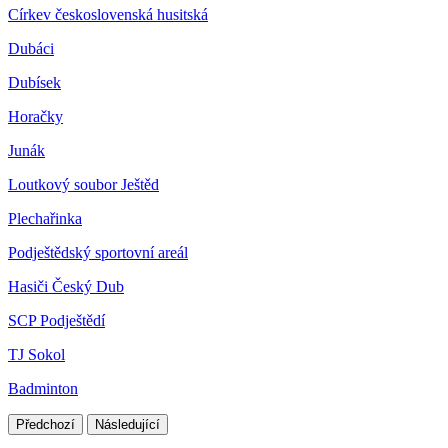
Církev československá husitská
Dubáci
Dubísek
Horačky
Junák
Loutkový soubor Ještěd
Plechařinka
Podještědský sportovní areál
Hasiči Český Dub
SCP Podještědí
TJ Sokol
Badminton
Předchozí
Následující