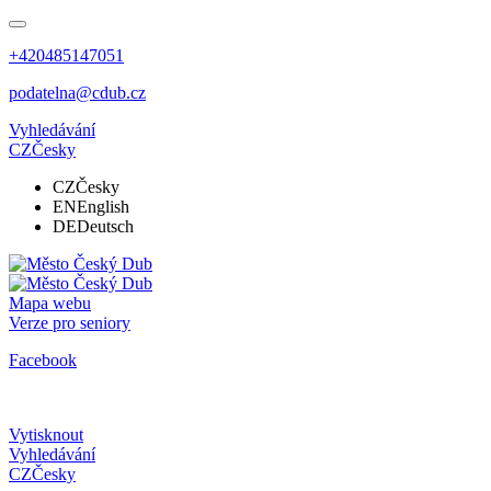
+420485147051
podatelna@cdub.cz
Vyhledávání
CZ
Česky
CZ
Česky
EN
English
DE
Deutsch
Mapa webu
Verze pro seniory
Facebook
Vytisknout
Vyhledávání
CZ
Česky