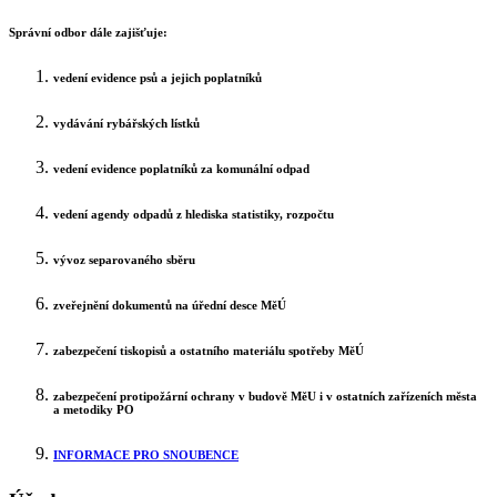
Správní odbor dále zajišťuje:
vedení evidence psů a jejich poplatníků
vydávání rybářských lístků
vedení evidence poplatníků za komunální odpad
vedení agendy odpadů z hlediska statistiky, rozpočtu
vývoz separovaného sběru
zveřejnění dokumentů na úřední desce MěÚ
zabezpečení tiskopisů a ostatního materiálu spotřeby MěÚ
zabezpečení protipožární ochrany v budově MěU i v ostatních zařízeních města
a metodiky PO
INFORMACE PRO SNOUBENCE