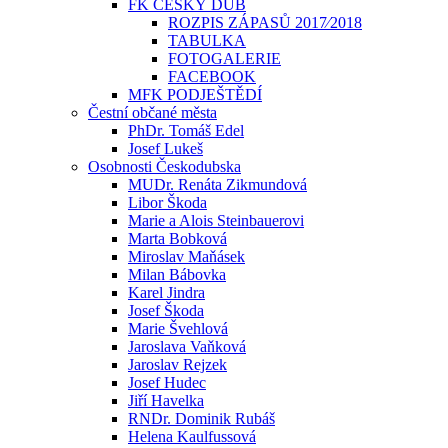
FK ČESKÝ DUB
ROZPIS ZÁPASŮ 2017⁄2018
TABULKA
FOTOGALERIE
FACEBOOK
MFK PODJEŠTĚDÍ
Čestní občané města
PhDr. Tomáš Edel
Josef Lukeš
Osobnosti Českodubska
MUDr. Renáta Zikmundová
Libor Škoda
Marie a Alois Steinbauerovi
Marta Bobková
Miroslav Maňásek
Milan Bábovka
Karel Jindra
Josef Škoda
Marie Švehlová
Jaroslava Vaňková
Jaroslav Rejzek
Josef Hudec
Jiří Havelka
RNDr. Dominik Rubáš
Helena Kaulfussová