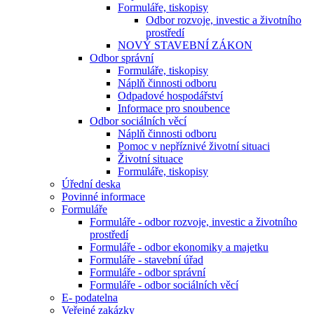
Formuláře, tiskopisy
Odbor rozvoje, investic a životního
prostředí
NOVÝ STAVEBNÍ ZÁKON
Odbor správní
Formuláře, tiskopisy
Náplň činnosti odboru
Odpadové hospodářství
Informace pro snoubence
Odbor sociálních věcí
Náplň činnosti odboru
Pomoc v nepříznivé životní situaci
Životní situace
Formuláře, tiskopisy
Úřední deska
Povinné informace
Formuláře
Formuláře - odbor rozvoje, investic a životního
prostředí
Formuláře - odbor ekonomiky a majetku
Formuláře - stavební úřad
Formuláře - odbor správní
Formuláře - odbor sociálních věcí
E- podatelna
Veřejné zakázky