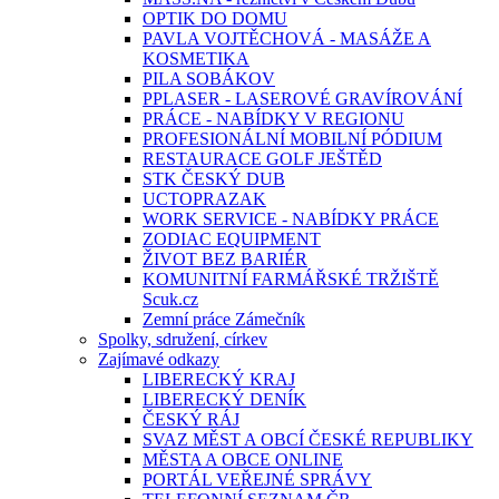
OPTIK DO DOMU
PAVLA VOJTĚCHOVÁ - MASÁŽE A
KOSMETIKA
PILA SOBÁKOV
PPLASER - LASEROVÉ GRAVÍROVÁNÍ
PRÁCE - NABÍDKY V REGIONU
PROFESIONÁLNÍ MOBILNÍ PÓDIUM
RESTAURACE GOLF JEŠTĚD
STK ČESKÝ DUB
UCTOPRAZAK
WORK SERVICE - NABÍDKY PRÁCE
ZODIAC EQUIPMENT
ŽIVOT BEZ BARIÉR
KOMUNITNÍ FARMÁŘSKÉ TRŽIŠTĚ
Scuk.cz
Zemní práce Zámečník
Spolky, sdružení, církev
Zajímavé odkazy
LIBERECKÝ KRAJ
LIBERECKÝ DENÍK
ČESKÝ RÁJ
SVAZ MĚST A OBCÍ ČESKÉ REPUBLIKY
MĚSTA A OBCE ONLINE
PORTÁL VEŘEJNÉ SPRÁVY