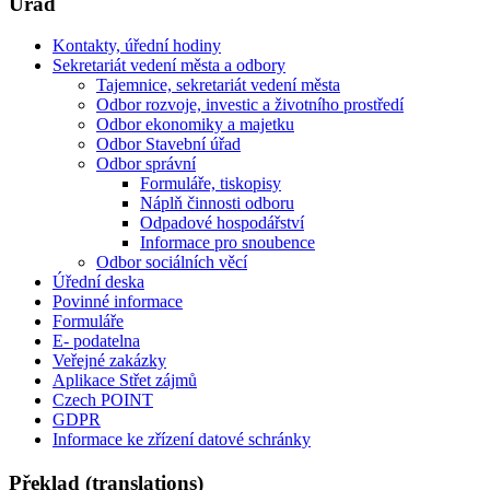
Úřad
Kontakty, úřední hodiny
Sekretariát vedení města a odbory
Tajemnice, sekretariát vedení města
Odbor rozvoje, investic a životního prostředí
Odbor ekonomiky a majetku
Odbor Stavební úřad
Odbor správní
Formuláře, tiskopisy
Náplň činnosti odboru
Odpadové hospodářství
Informace pro snoubence
Odbor sociálních věcí
Úřední deska
Povinné informace
Formuláře
E- podatelna
Veřejné zakázky
Aplikace Střet zájmů
Czech POINT
GDPR
Informace ke zřízení datové schránky
Překlad (translations)