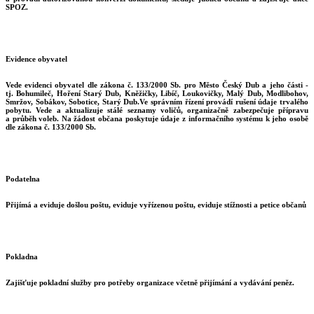
SPOZ.
Evidence obyvatel
Vede evidenci obyvatel dle zákona č. 133/2000 Sb. pro Město Český Dub a jeho části -
tj. Bohumileč, Hoření Starý Dub, Kněžičky, Libíč, Loukovičky, Malý Dub, Modlibohov,
Smržov, Sobákov, Sobotice, Starý Dub.Ve správním řízení provádí rušení údaje trvalého
pobytu. Vede a aktualizuje stálé seznamy voličů, organizačně zabezpečuje přípravu
a průběh voleb. Na žádost občana poskytuje údaje z informačního systému k jeho osobě
dle zákona č. 133/2000 Sb.
Podatelna
Přijímá a eviduje došlou poštu, eviduje vyřízenou poštu, eviduje stížnosti a petice občanů
Pokladna
Zajišťuje pokladní služby pro potřeby organizace včetně přijímání a vydávání peněz.