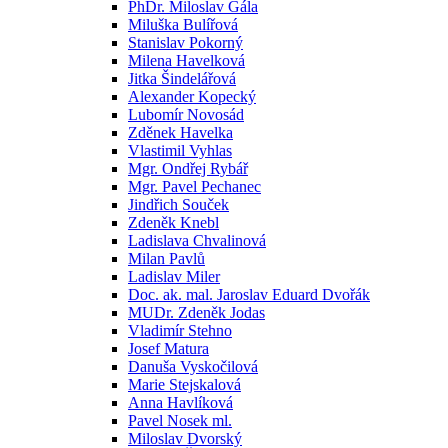
PhDr. Miloslav Gála
Miluška Bulířová
Stanislav Pokorný
Milena Havelková
Jitka Šindelářová
Alexander Kopecký
Lubomír Novosád
Zděnek Havelka
Vlastimil Vyhlas
Mgr. Ondřej Rybář
Mgr. Pavel Pechanec
Jindřich Souček
Zdeněk Knebl
Ladislava Chvalinová
Milan Pavlů
Ladislav Miler
Doc. ak. mal. Jaroslav Eduard Dvořák
MUDr. Zdeněk Jodas
Vladimír Stehno
Josef Matura
Danuša Vyskočilová
Marie Stejskalová
Anna Havlíková
Pavel Nosek ml.
Miloslav Dvorský