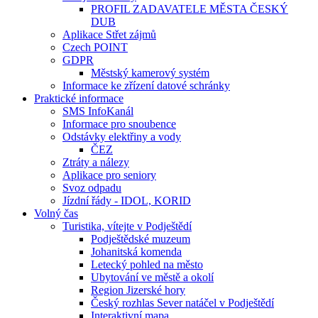
PROFIL ZADAVATELE MĚSTA ČESKÝ
DUB
Aplikace Střet zájmů
Czech POINT
GDPR
Městský kamerový systém
Informace ke zřízení datové schránky
Praktické informace
SMS InfoKanál
Informace pro snoubence
Odstávky elektřiny a vody
ČEZ
Ztráty a nálezy
Aplikace pro seniory
Svoz odpadu
Jízdní řády - IDOL, KORID
Volný čas
Turistika, vítejte v Podještědí
Podještědské muzeum
Johanitská komenda
Letecký pohled na město
Ubytování ve městě a okolí
Region Jizerské hory
Český rozhlas Sever natáčel v Podještědí
Interaktivní mapa