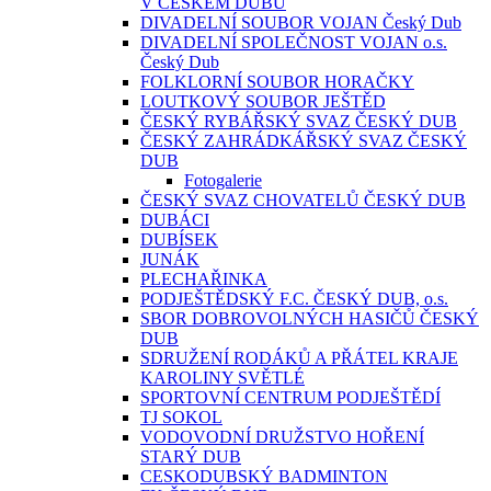
V ČESKÉM DUBU
DIVADELNÍ SOUBOR VOJAN Český Dub
DIVADELNÍ SPOLEČNOST VOJAN o.s.
Český Dub
FOLKLORNÍ SOUBOR HORAČKY
LOUTKOVÝ SOUBOR JEŠTĚD
ČESKÝ RYBÁŘSKÝ SVAZ ČESKÝ DUB
ČESKÝ ZAHRÁDKÁŘSKÝ SVAZ ČESKÝ
DUB
Fotogalerie
ČESKÝ SVAZ CHOVATELŮ ČESKÝ DUB
DUBÁCI
DUBÍSEK
JUNÁK
PLECHAŘINKA
PODJEŠTĚDSKÝ F.C. ČESKÝ DUB, o.s.
SBOR DOBROVOLNÝCH HASIČŮ ČESKÝ
DUB
SDRUŽENÍ RODÁKŮ A PŘÁTEL KRAJE
KAROLINY SVĚTLÉ
SPORTOVNÍ CENTRUM PODJEŠTĚDÍ
TJ SOKOL
VODOVODNÍ DRUŽSTVO HOŘENÍ
STARÝ DUB
CESKODUBSKÝ BADMINTON