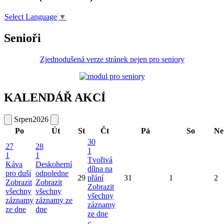
Select Language
▼
Senioři
Zjednodušená verze stránek nejen pro seniory
KALENDÁŘ AKCÍ
Srpen
2026
Po
Út
St
Čt
Pá
So
Ne
30
27
28
1
1
1
Tvořivá
Káva
Deskoherní
dílna na
pro duši
odpoledne
29
přání
31
1
2
Zobrazit
Zobrazit
Zobrazit
všechny
všechny
všechny
záznamy
záznamy ze
záznamy
ze dne
dne
ze dne