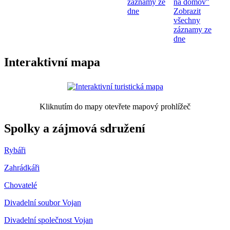
záznamy ze
na domov"
dne
Zobrazit
všechny
záznamy ze
dne
Interaktivní mapa
Kliknutím do mapy otevřete mapový prohlížeč
Spolky a zájmová sdružení
Rybáři
Zahrádkáři
Chovatelé
Divadelní soubor Vojan
Divadelní společnost Vojan