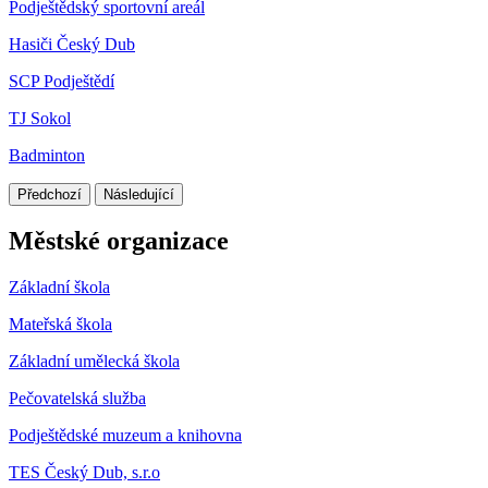
Podještědský sportovní areál
Hasiči Český Dub
SCP Podještědí
TJ Sokol
Badminton
Předchozí
Následující
Městské organizace
Základní škola
Mateřská škola
Základní umělecká škola
Pečovatelská služba
Podještědské muzeum a knihovna
TES Český Dub, s.r.o