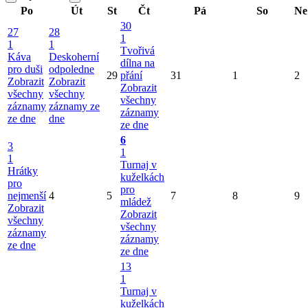
Po
Út
St
Čt
Pá
So
Ne
30
27
28
1
1
1
Tvořivá
Káva
Deskoherní
dílna na
pro duši
odpoledne
29
přání
31
1
2
Zobrazit
Zobrazit
Zobrazit
všechny
všechny
všechny
záznamy
záznamy ze
záznamy
ze dne
dne
ze dne
6
3
1
1
Turnaj v
Hrátky
kuželkách
pro
pro
nejmenší
4
5
7
8
9
mládež
Zobrazit
Zobrazit
všechny
všechny
záznamy
záznamy
ze dne
ze dne
13
1
Turnaj v
kuželkách