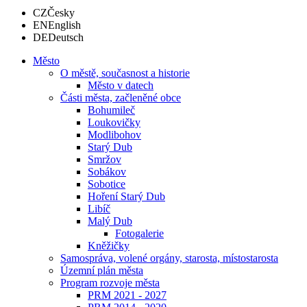
CZ
Česky
EN
English
DE
Deutsch
Město
O městě, současnost a historie
Město v datech
Části města, začleněné obce
Bohumileč
Loukovičky
Modlibohov
Starý Dub
Smržov
Sobákov
Sobotice
Hoření Starý Dub
Libíč
Malý Dub
Fotogalerie
Kněžičky
Samospráva, volené orgány, starosta, místostarosta
Územní plán města
Program rozvoje města
PRM 2021 - 2027