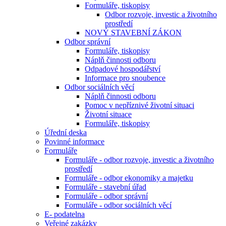
Formuláře, tiskopisy
Odbor rozvoje, investic a životního
prostředí
NOVÝ STAVEBNÍ ZÁKON
Odbor správní
Formuláře, tiskopisy
Náplň činnosti odboru
Odpadové hospodářství
Informace pro snoubence
Odbor sociálních věcí
Náplň činnosti odboru
Pomoc v nepříznivé životní situaci
Životní situace
Formuláře, tiskopisy
Úřední deska
Povinné informace
Formuláře
Formuláře - odbor rozvoje, investic a životního
prostředí
Formuláře - odbor ekonomiky a majetku
Formuláře - stavební úřad
Formuláře - odbor správní
Formuláře - odbor sociálních věcí
E- podatelna
Veřejné zakázky