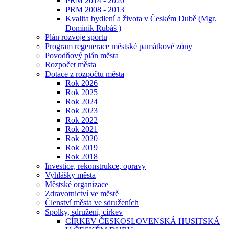
PRM 2014 - 2020
PRM 2008 - 2013
Kvalita bydlení a života v Českém Dubě (Mgr.
Dominik Rubáš )
Plán rozvoje sportu
Program regenerace městské památkové zóny
Povodňový plán města
Rozpočet města
Dotace z rozpočtu města
Rok 2026
Rok 2025
Rok 2024
Rok 2023
Rok 2022
Rok 2021
Rok 2020
Rok 2019
Rok 2018
Investice, rekonstrukce, opravy
Vyhlášky města
Městské organizace
Zdravotnictví ve městě
Členství města ve sdruženích
Spolky, sdružení, církev
CÍRKEV ČESKOSLOVENSKÁ HUSITSKÁ