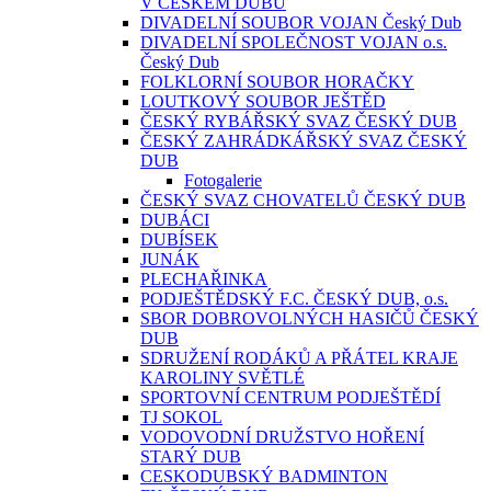
V ČESKÉM DUBU
DIVADELNÍ SOUBOR VOJAN Český Dub
DIVADELNÍ SPOLEČNOST VOJAN o.s.
Český Dub
FOLKLORNÍ SOUBOR HORAČKY
LOUTKOVÝ SOUBOR JEŠTĚD
ČESKÝ RYBÁŘSKÝ SVAZ ČESKÝ DUB
ČESKÝ ZAHRÁDKÁŘSKÝ SVAZ ČESKÝ
DUB
Fotogalerie
ČESKÝ SVAZ CHOVATELŮ ČESKÝ DUB
DUBÁCI
DUBÍSEK
JUNÁK
PLECHAŘINKA
PODJEŠTĚDSKÝ F.C. ČESKÝ DUB, o.s.
SBOR DOBROVOLNÝCH HASIČŮ ČESKÝ
DUB
SDRUŽENÍ RODÁKŮ A PŘÁTEL KRAJE
KAROLINY SVĚTLÉ
SPORTOVNÍ CENTRUM PODJEŠTĚDÍ
TJ SOKOL
VODOVODNÍ DRUŽSTVO HOŘENÍ
STARÝ DUB
CESKODUBSKÝ BADMINTON