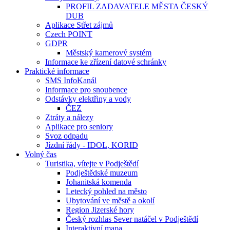
PROFIL ZADAVATELE MĚSTA ČESKÝ
DUB
Aplikace Střet zájmů
Czech POINT
GDPR
Městský kamerový systém
Informace ke zřízení datové schránky
Praktické informace
SMS InfoKanál
Informace pro snoubence
Odstávky elektřiny a vody
ČEZ
Ztráty a nálezy
Aplikace pro seniory
Svoz odpadu
Jízdní řády - IDOL, KORID
Volný čas
Turistika, vítejte v Podještědí
Podještědské muzeum
Johanitská komenda
Letecký pohled na město
Ubytování ve městě a okolí
Region Jizerské hory
Český rozhlas Sever natáčel v Podještědí
Interaktivní mapa