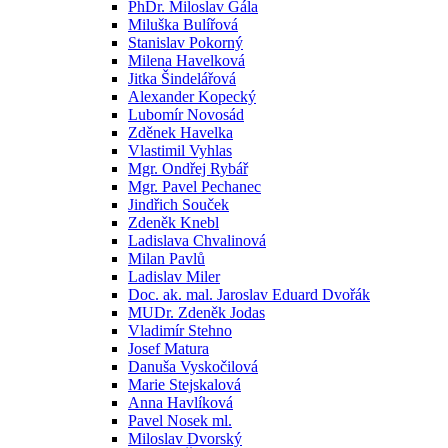
PhDr. Miloslav Gála
Miluška Bulířová
Stanislav Pokorný
Milena Havelková
Jitka Šindelářová
Alexander Kopecký
Lubomír Novosád
Zděnek Havelka
Vlastimil Vyhlas
Mgr. Ondřej Rybář
Mgr. Pavel Pechanec
Jindřich Souček
Zdeněk Knebl
Ladislava Chvalinová
Milan Pavlů
Ladislav Miler
Doc. ak. mal. Jaroslav Eduard Dvořák
MUDr. Zdeněk Jodas
Vladimír Stehno
Josef Matura
Danuša Vyskočilová
Marie Stejskalová
Anna Havlíková
Pavel Nosek ml.
Miloslav Dvorský