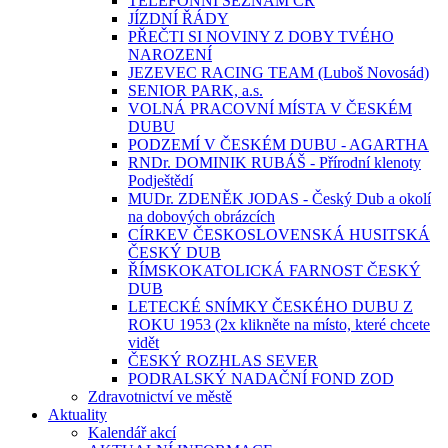
TELEFONNÍ SEZNAM ČR
JÍZDNÍ ŘÁDY
PŘEČTI SI NOVINY Z DOBY TVÉHO
NAROZENÍ
JEZEVEC RACING TEAM (Luboš Novosád)
SENIOR PARK, a.s.
VOLNÁ PRACOVNÍ MÍSTA V ČESKÉM
DUBU
PODZEMÍ V ČESKÉM DUBU - AGARTHA
RNDr. DOMINIK RUBÁŠ - Přírodní klenoty
Podještědí
MUDr. ZDENĚK JODAS - Český Dub a okolí
na dobových obrázcích
CÍRKEV ČESKOSLOVENSKÁ HUSITSKÁ
ČESKÝ DUB
ŘÍMSKOKATOLICKÁ FARNOST ČESKÝ
DUB
LETECKÉ SNÍMKY ČESKÉHO DUBU Z
ROKU 1953 (2x klikněte na místo, které chcete
vidět
ČESKÝ ROZHLAS SEVER
PODRALSKÝ NADAČNÍ FOND ZOD
Zdravotnictví ve městě
Aktuality
Kalendář akcí