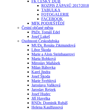
FK ČESKÝ DUB
ROZPIS ZÁPASŮ 2017⁄2018
TABULKA
FOTOGALERIE
FACEBOOK
MFK PODJEŠTĚDÍ
Čestní občané města
PhDr. Tomáš Edel
Josef Lukeš
Osobnosti Českodubska
MUDr. Renáta Zikmundová
Libor Škoda
Marie a Alois Steinbauerovi
Marta Bobková
Miroslav Maňásek
Milan Bábovka
Karel Jindra
Josef Škoda
Marie Švehlová
Jaroslava Vaňková
Jaroslav Rejzek
Josef Hudec
Jiří Havelka
RNDr. Dominik Rubáš
Helena Kaulfussová