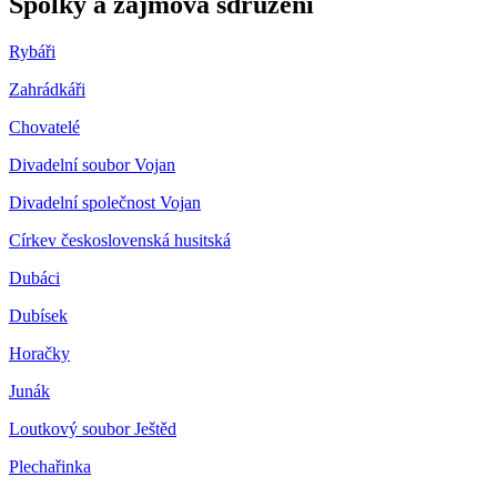
Spolky a zájmová sdružení
Rybáři
Zahrádkáři
Chovatelé
Divadelní soubor Vojan
Divadelní společnost Vojan
Církev československá husitská
Dubáci
Dubísek
Horačky
Junák
Loutkový soubor Ještěd
Plechařinka