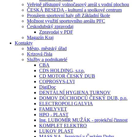
Veřejně přístupný volnočasový areál s vodní plochou
ČESKÁ BESEDA - kulturní a spolkové centrum
Pronájem sportovní haly při Základní škole
Možnost využití sportovního areálu PFC
Českodubský zpravodaj
Zpravodaj v PDF
Magazín Kraj
Kontakty
Město, městský úřad
Krizová čísla
Služby a podnikatelé
CBA
CDS HOLDING, s.r.o.
CD MOTOR ČESKÝ DUB
COPROSYS-LVI
DigiDoc
DENTÁLNÍ HYGIENA TURNOV
DOMOV DŮCHODCŮ ČESKÝ DUB, p.o.
ELECTROPOLI GALVIA
FAMILYVET
HPQ - PLAST
Ing. LUBOMÍR MUŽÁK - projekční činnost
KOMPLET ELEKTRO
LUKOV PLAST
MASS.NA - řeznictví v Českém Dubu