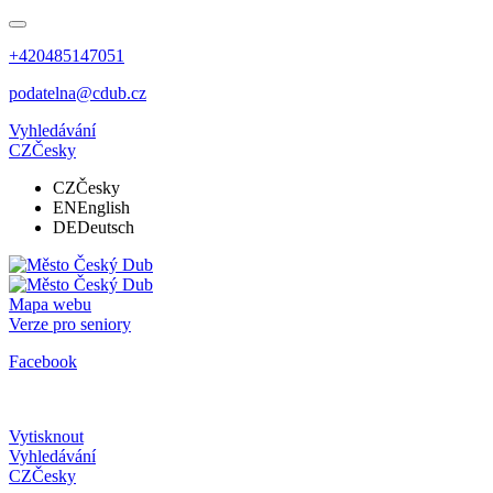
+420485147051
podatelna@cdub.cz
Vyhledávání
CZ
Česky
CZ
Česky
EN
English
DE
Deutsch
Mapa webu
Verze pro seniory
Facebook
Vytisknout
Vyhledávání
CZ
Česky