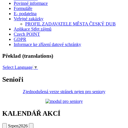
Povinné informace
Formuláře
E- podatelna
Veřejné zakázky
PROFIL ZADAVATELE MĚSTA ČESKÝ DUB
Aplikace Střet zájmů
Czech POINT
GDPR
Informace ke zřízení datové schránky
Překlad (translations)
Select Language
▼
Senioři
Zjednodušená verze stránek nejen pro seniory
KALENDÁŘ AKCÍ
Srpen
2026