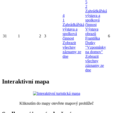
5
2
Zahrádkářská
4
výstava a
1
spolková
Zahrádkářská
činnost
výstava a
Výstava
spolková
obrazů
31
1
2
3
6
činnost
Františka
Zobrazit
Dutky
všechny
"Vzpomínky
záznamy ze
na domov"
dne
Zobrazit
všechny
záznamy ze
dne
Interaktivní mapa
Kliknutím do mapy otevřete mapový prohlížeč