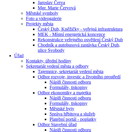
Jaroslav Červa
Mgr. Marie Červová
Městské symboly
Foto a videogalerie
Projekty města
Český Dub, Kněžičky - veřejná infrastruktura
MEK - Místní energetická koncepce
Rekonstrukce veřejného osvětlení Český Dub
Chodník a autobusová zastávka Český Dub,
ulice Svobody
Úřad
Kontakty, úřední hodiny
Sekretariát vedení města a odbory
Tajemnice, sekretariát vedení města
Odbor rozvoje, investic a životního prostředí
Náplň činnosti odboru
Formuláře, tiskopisy
Odbor ekonomiky a majetku
Náplň činnosti odboru
Formuláře, tiskopisy
Městské byty
Správa hřbitova a služeb
Platební portál - poplatky
Odbor Stavební úřad
Náplň činnosti odboru