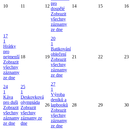
pro
10
11
12
14
15
16
dospělé
Zobrazit
všechny
záznamy
ze dne
17
20
1
1
Hrátky
Batikování
pro
oblečení
nejmenší
18
19
21
22
23
Zobrazit
Zobrazit
všechny
všechny
záznamy
záznamy
ze dne
ze dne
27
24
25
1
1
1
Výroba
Káva
Deskovková
deníků a
pro duši
olympiáda
26
lapbooků
28
29
30
Zobrazit
Zobrazit
Zobrazit
všechny
všechny
všechny
záznamy
záznamy ze
záznamy
ze dne
dne
ze dne