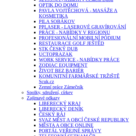
OPTIK DO DOMU
PAVLA VOJTĚCHOVÁ - MASÁŽE A
KOSMETIKA
PILA SOBÁKOV
PPLASER - LASEROVÉ GRAVÍROVÁNÍ
PRÁCE - NABÍDKY V REGIONU
PROFESIONÁLNÍ MOBILNÍ PÓDIUM
RESTAURACE GOLF JEŠTĚD
STK ČESKÝ DUB
UCTOPRAZAK
WORK SERVICE - NABÍDKY PRÁCE
ZODIAC EQUIPMENT
ŽIVOT BEZ BARIÉR
KOMUNITNÍ FARMÁŘSKÉ TRŽIŠTĚ
Scuk.cz
Zemní práce Zámečník
Spolky, sdružení, církev
Zajímavé odkazy
LIBERECKÝ KRAJ
LIBERECKÝ DENÍK
ČESKÝ RÁJ
SVAZ MĚST A OBCÍ ČESKÉ REPUBLIKY
MĚSTA A OBCE ONLINE
PORTÁL VEŘEJNÉ SPRÁVY