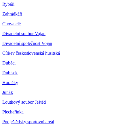
Rybáři
Zahrádkáři
Chovatelé
Divadelní soubor Vojan
Divadelní společnost Vojan
Církev československá husitská
Dubáci
Dubísek
Horačky
Junák
Loutkový soubor Ještěd
Plechařinka
Podještědský sportovní areál