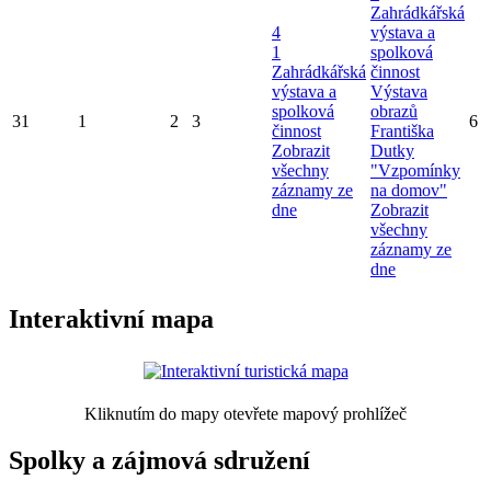
Zahrádkářská
4
výstava a
1
spolková
Zahrádkářská
činnost
výstava a
Výstava
spolková
obrazů
31
1
2
3
6
činnost
Františka
Zobrazit
Dutky
všechny
"Vzpomínky
záznamy ze
na domov"
dne
Zobrazit
všechny
záznamy ze
dne
Interaktivní mapa
Kliknutím do mapy otevřete mapový prohlížeč
Spolky a zájmová sdružení