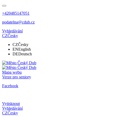
+420485147051
podatelna@cdub.cz
Vyhledávání
CZ
Česky
CZ
Česky
EN
English
DE
Deutsch
Mapa webu
Verze pro seniory
Facebook
Vytisknout
Vyhledávání
CZ
Česky