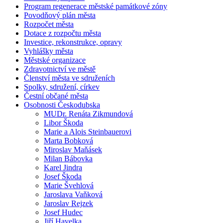
Program regenerace městské památkové zóny
Povodňový plán města
Rozpočet města
Dotace z rozpočtu města
Investice, rekonstrukce, opravy
Vyhlášky města
Městské organizace
Zdravotnictví ve městě
Členství města ve sdruženích
Spolky, sdružení, církev
Čestní občané města
Osobnosti Českodubska
MUDr. Renáta Zikmundová
Libor Škoda
Marie a Alois Steinbauerovi
Marta Bobková
Miroslav Maňásek
Milan Bábovka
Karel Jindra
Josef Škoda
Marie Švehlová
Jaroslava Vaňková
Jaroslav Rejzek
Josef Hudec
Jiří Havelka