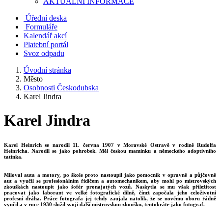
AKTUALNÍ INFORMACE
Úřední deska
Formuláře
Kalendář akcí
Platební portál
Svoz odpadu
Úvodní stránka
Město
Osobnosti Českodubska
Karel Jindra
Karel Jindra
Karel Heinrich se narodil 11. června 1907 v Moravské Ostravě v rodině Rudolfa
Heinricha. Narodil se jako pohrobek. Měl českou maminku a německého adoptivního
tatínka.
Miloval auta a motory, po škole proto nastoupil jako pomocník v opravně a půjčovně
aut a vyučil se profesionálním řidičem a automechanikem, aby mohl po mistrovských
zkouškách nastoupit jako šofér pronajatých vozů. Naskytla se mu však příležitost
pracovat jako laborant ve velké fotografické dílně, čímž započala jeho celoživotní
profesní dráha. Práce fotografa jej tehdy zaujala natolik, že se novému oboru řádně
vyučil a v roce 1930 složil svoji další mistrovskou zkoušku, tentokráte jako fotograf.