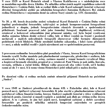
V roce 1929 se Karel Heinrich oženil s Vlastou Kašičkovou a v následujícím roce
se manželům narodila dcera Zdeňka. Po několika stěhováních napříč republikou zakotvili
Heinrichovi v Českém Dubě, kde se rodině líbilo a kde Karel zakoupil částečně vybavený
dřevěný fotografický ateliér po někdejším fotografovi Antonínu Kellarovi. Byt získala
rodina Heinrichova v nájemním domě na adrese Starý zámek č.p. 1/IV. (komenda).
Ve 30. a 40. letech dvacátého století vybudoval Karel Heinrich v Českém Dubu velmi
úspěšný profesionální fotoateliér, zabývající se jednak komponovanými fotografiemi
jednotlivců a skupin, jednak fotografováním různých životních a společenských
příležitostí. Současně pracoval také jako řemeslný fotograf, duplikoval, zvětšoval,
retušoval a koloroval zákazníkům jimi přinesené snímky, což byla hojně využívaná
služba zejména během druhé světové války, kdy si blízcí vojáků na frontě i pozůstalí
nechávali z malých nekvalitních fotografií zhotovovat velké formáty důstojných
podobenek svých blízkých. Nikdy neodmítl žádného zákazníka, i když často přicházeli
i v noci, a nikdy nedělal rozdíl v jejich národnosti ani ve společenském postavení.
S provozem rodinného fotoateliéru plně pomáhala i Vlasta, kterou Karel fotografickému
řemeslu vyučil. Svého manžela pak plnohodnotně zastupovala, především v atelieru, kde
aranžovala a fotila objekty a scény, zatímco manžel v temné komoře vyvolával filmy
a kopíroval hromady obrázků, propíral je a retušoval. Paní Vlasta je pak sušila, lisovala,
rovnala, stříhala a ručně leštila. Během války pracovali oba velice tvrdě, od 6 hodiny
ranní až do 3 v noci. A k tomu všemu Heinrichovi ještě stíhali péči o malou dcerku.
Po skončení války si rodina nechala změnit německé příjmení Heinrich na počeštěné
„Jindra“.
V roce 1949 se Jindrovi přestěhovali do domu 4/II. v Palackého ulici, kde si Karel
postavil nový, špičkově vybavený fotoateliér. K jeho stavbě a plnohodnotnému vybavení
potřeboval velkou finanční částku, kterou Jindrovi zaplatili částečně z těžce vydělaných
válečných peněz, částečně si museli vypůjčit a následně pak dluh po většinu svého života
splácet. A to i přesto, že jim byl jejich nový, kompletně zařízený a dobře zavedený
fotoateliér po pouhých několika měsících fungování znárodněn ve prospěch
československého státu.