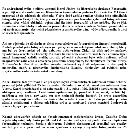
Po znárodnění svého ateliéru vstoupil Karel Jindra do libereckého družstva Fotografia
a později se stal zaměstnancem libereckého komunálního podniku Fotocentrála. V Liberci
pracoval až do odchodu do důchodu. V této době začala vznikat většina jeho oficiálních
fotografií pro Český Dub, kde pracoval především pro Národní výbor, od fotografování
svateb, přes vítání občánků, pořizování školních fotografií, až po pohřby. Dá se říci,
že mnoha českodubským občanům prošel skutečně celým životem. Většina pamětníků si
jej navíc pamatuje jako velmi přátelského a usměvavého pána, vždy připraveného k akci
se svým fotoaparátem.
Ani po odchodu do důchodu se ale se svou celoživotní fotografickou činností nerozloučil.
Nadále působil jako fotograf, nyní již zpátky ve svém někdejším dubském ateliéru, který
mu byl po čtvrt století od jeho zabavení opět vrácen. Získal jej však zpátky zničený,
vyrabovaný a zcela bez klientely. Na stará kolena tedy znovu začínal téměř od nuly. Opět
musel kompletně zařídit ateliér, protože původní vybavení bylo zčásti zničeno, zčásti
neoprávněně zabaveno a odvezeno posledním neúspěšným, leč chamtivým "šéfem" firmy.
Z finančních důvodů si většinu nového vybavení vyráběl svépomocí z dostupných
materiálů, např. z plechového kuchyňského škopku, plechovky od rybiček nebo
z vyřazeného kadeřnického sušáku na vlasy.
Karel Jindra fotografoval a ve prospěch svých českodubských zákazníků velmi ochotně
pracoval ještě přibližně 25 let ze svého důchodu, a to až do smrti své milované ženy
Vlasty. Karel ji následoval o tři roky později, 31. ledna 1996. Odešel s úsměvem na rtech,
obklopen svoji rodinou. Celoživotní optimismus jej provázel i ve smrti, nechtěl být
pohřben a mít hrob, prý „aby mu tam nechodili ženské brečet“. Je proto rozprášen
společně se svojí manželkou na loučce libereckého krematoria. Jako památka po něm
zůstala celoživotně s láskou odváděná práce a usměvavý obraz manželů Jindrových
v srdcích jejich pamětníků.
Kromě obrovských zásluh na fotodokumentaci společenského života Českého Dubu
a jeho obyvatel, kdy často publikoval i do novin, měl výrazný podíl také na zlepšování
fotografické techniky. Spolu s doktorem Pulujem zkonstruoval speciální typ pračky
na fotografie a pracoval na svém vynálezu - vývoji a výrobě fotoaparátu na 25