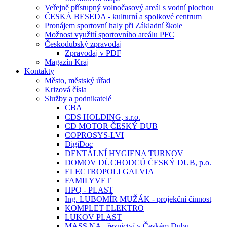
Veřejně přístupný volnočasový areál s vodní plochou
ČESKÁ BESEDA - kulturní a spolkové centrum
Pronájem sportovní haly při Základní škole
Možnost využití sportovního areálu PFC
Českodubský zpravodaj
Zpravodaj v PDF
Magazín Kraj
Kontakty
Město, městský úřad
Krizová čísla
Služby a podnikatelé
CBA
CDS HOLDING, s.r.o.
CD MOTOR ČESKÝ DUB
COPROSYS-LVI
DigiDoc
DENTÁLNÍ HYGIENA TURNOV
DOMOV DŮCHODCŮ ČESKÝ DUB, p.o.
ELECTROPOLI GALVIA
FAMILYVET
HPQ - PLAST
Ing. LUBOMÍR MUŽÁK - projekční činnost
KOMPLET ELEKTRO
LUKOV PLAST
MASS.NA - řeznictví v Českém Dubu