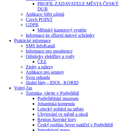
PROFIL ZADAVATELE MĚSTA ČESKÝ
DUB
Aplikace Střet zájmů
Czech POINT
GDPR
Městský kamerový systém
Informace ke zřízení datové schránky
Praktické informace
SMS InfoKanál
Informace pro snoubence
Odstávky elektřiny a vody
ČEZ
Ztráty a nálezy
Aplikace pro seniory
Svoz odpadu
Jízdní řády - IDOL, KORID
Volný čas
Turistika, vítejte v Podještědí
Podještědské muzeum
Johanitská komenda
Letecký pohled na město
Ubytování ve městě a okolí
Region Jizerské hory
Český rozhlas Sever natáčel v Podještědí
Interaktivní mapa