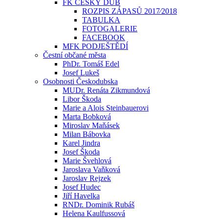
FK ČESKÝ DUB
ROZPIS ZÁPASŮ 2017⁄2018
TABULKA
FOTOGALERIE
FACEBOOK
MFK PODJEŠTĚDÍ
Čestní občané města
PhDr. Tomáš Edel
Josef Lukeš
Osobnosti Českodubska
MUDr. Renáta Zikmundová
Libor Škoda
Marie a Alois Steinbauerovi
Marta Bobková
Miroslav Maňásek
Milan Bábovka
Karel Jindra
Josef Škoda
Marie Švehlová
Jaroslava Vaňková
Jaroslav Rejzek
Josef Hudec
Jiří Havelka
RNDr. Dominik Rubáš
Helena Kaulfussová