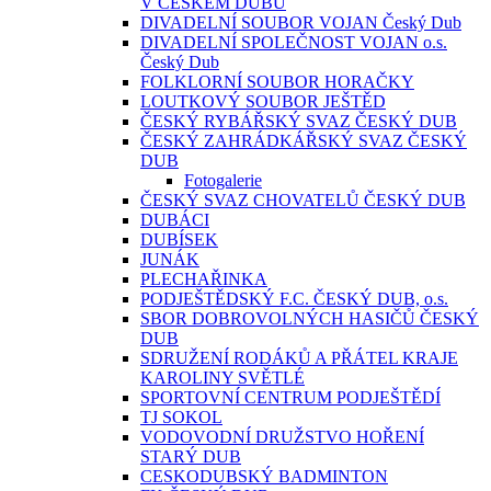
V ČESKÉM DUBU
DIVADELNÍ SOUBOR VOJAN Český Dub
DIVADELNÍ SPOLEČNOST VOJAN o.s.
Český Dub
FOLKLORNÍ SOUBOR HORAČKY
LOUTKOVÝ SOUBOR JEŠTĚD
ČESKÝ RYBÁŘSKÝ SVAZ ČESKÝ DUB
ČESKÝ ZAHRÁDKÁŘSKÝ SVAZ ČESKÝ
DUB
Fotogalerie
ČESKÝ SVAZ CHOVATELŮ ČESKÝ DUB
DUBÁCI
DUBÍSEK
JUNÁK
PLECHAŘINKA
PODJEŠTĚDSKÝ F.C. ČESKÝ DUB, o.s.
SBOR DOBROVOLNÝCH HASIČŮ ČESKÝ
DUB
SDRUŽENÍ RODÁKŮ A PŘÁTEL KRAJE
KAROLINY SVĚTLÉ
SPORTOVNÍ CENTRUM PODJEŠTĚDÍ
TJ SOKOL
VODOVODNÍ DRUŽSTVO HOŘENÍ
STARÝ DUB
CESKODUBSKÝ BADMINTON