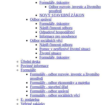
Formuláře, tiskopisy
Odbor rozvoje, investic a životního
prostředí
NOVÝ STAVEBNÍ ZÁKON
Odbor správní
Formuláře, tiskopisy
Náplň činnosti odboru
Odpadové hospodářství
Informace pro snoubence
Odbor sociálních věcí
Náplň činnosti odboru
Pomoc v nepříznivé životní situaci
Životní situace
Formuláře, tiskopisy
Úřední deska
Povinné informace
Formuláře
Formuláře - odbor rozvoje, investic a životního
prostředí
Formuláře - odbor ekonomiky a majetku
Formuláře - stavební úřad
Formuláře - odbor správní
Formuláře - odbor sociálních věcí
E- podatelna
Veřejné zakázky