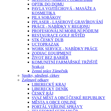
OPTIK DO DOMU
PAVLA VOJTĚCHOVÁ - MASÁŽE A
KOSMETIKA
PILA SOBÁKOV
PPLASER - LASEROVÉ GRAVÍROVÁNÍ
PRÁCE - NABÍDKY V REGIONU
PROFESIONÁLNÍ MOBILNÍ PÓDIUM
RESTAURACE GOLF JEŠTĚD
STK ČESKÝ DUB
UCTOPRAZAK
WORK SERVICE - NABÍDKY PRÁCE
ZODIAC EQUIPMENT
ŽIVOT BEZ BARIÉR
KOMUNITNÍ FARMÁŘSKÉ TRŽIŠTĚ
Scuk.cz
Zemní práce Zámečník
Spolky, sdružení, církev
Zajímavé odkazy
LIBERECKÝ KRAJ
LIBERECKÝ DENÍK
ČESKÝ RÁJ
SVAZ MĚST A OBCÍ ČESKÉ REPUBLIKY
MĚSTA A OBCE ONLINE
PORTÁL VEŘEJNÉ SPRÁVY