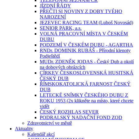
TELEFONNÍ SEZNAM ČR
JÍZDNÍ ŘÁDY
PŘEČTI SI NOVINY Z DOBY TVÉHO
NAROZENÍ
JEZEVEC RACING TEAM (Luboš Novosád)
SENIOR PARK, a.s.
VOLNÁ PRACOVNÍ MÍSTA V ČESKÉM
DUBU
PODZEMÍ V ČESKÉM DUBU - AGARTHA
RNDr. DOMINIK RUBÁŠ - Přírodní klenoty
Podještědí
MUDr. ZDENĚK JODAS - Český Dub a okolí
na dobových obrázcích
CÍRKEV ČESKOSLOVENSKÁ HUSITSKÁ
ČESKÝ DUB
ŘÍMSKOKATOLICKÁ FARNOST ČESKÝ
DUB
LETECKÉ SNÍMKY ČESKÉHO DUBU Z
ROKU 1953 (2x klikněte na místo, které chcete
vidět
ČESKÝ ROZHLAS SEVER
PODRALSKÝ NADAČNÍ FOND ZOD
Zdravotnictví ve městě
Aktuality
Kalendář akcí