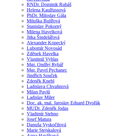
RNDr. Dominik Rubáš
Helena Kaulfussová
PhDr. Miloslav Gála
Miluška Bulířová
Stanislav Pokorný
Milena Havelková
Jitka Šindelářová
Alexander Kopecký
Lubomír Novosád
Zděnek Havelka
Vlastimil Vyhlas
Mgr. Ondřej Rybář
Mgr. Pavel Pechanec
Jindřich Souček
Zdeněk Knebl
Ladislava Chvalinová
Milan Pavlů
Ladislav Miler
Doc. ak. mal. Jaroslav Eduard Dvořák
MUDr. Zdeněk Jodas
Vladimír Stehno
Josef Matura
Danuša Vyskočilová
Marie Stejskalová
Anna Havlíková