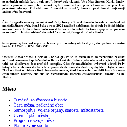
portrétních snímků (tzv. „kulomet“), který pak vlastnil. Ve výčtu činností Karla Jindry
nelze opomenout ani jeho činnost výtvarnou, zvláště jeho akvarelové a pastelové
portrétní obrazy. Ovládal tzv. "americkou retuš", kterou praktikoval nejčastěji
anilinovými barvami.
Část fotografického vybavení včetně řady fotografií se dodnes dochovala v pozůstalosti
manželů Jindrových, která byla v roce 2021 nezištně nabídnuta do sbírek Podještědského
muzea. Tímto krokem bude uchován další kus českodubské historie, spojené se jménem
významné a charismatické českodubské osobnosti, fotografa Karla Jindry.
Svou práci vykonával nejen perfektně profesionálně, ale bral ji i jako poslání a životní
krédo: DÁVAT LIDEM RADOST!
Ocenění „OSOBNOST ČESKODUBSKA 2021“ je in memoriam za významné zásluhy
na fotodokumentaci společenského života Českého Dubu a jeho obyvatel a výrazný podíl
také na zlepšování fotografické techniky. Část fotografického vybavení včetně řady
fotografií se dodnes dochovala v pozůstalosti manželů Jindrových, která byla v roce
2021 nezištně nabídnuta Podještědského muzeu, čímž bude uchován další kus významné
českodubské historie, spojená se významným jménem českodubského občana Karla
Jindry.
Město
O městě, současnost a historie
Části města, začleněné obce
Samospráva, volené orgány, starosta, místostarosta
Územní plán města
Program rozvoje města
Plán rozvoje sportu