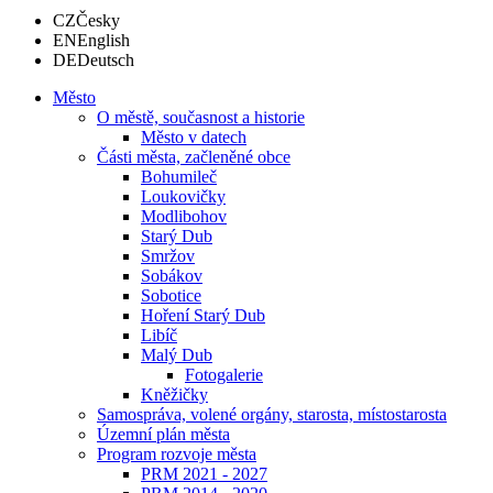
CZ
Česky
EN
English
DE
Deutsch
Město
O městě, současnost a historie
Město v datech
Části města, začleněné obce
Bohumileč
Loukovičky
Modlibohov
Starý Dub
Smržov
Sobákov
Sobotice
Hoření Starý Dub
Libíč
Malý Dub
Fotogalerie
Kněžičky
Samospráva, volené orgány, starosta, místostarosta
Územní plán města
Program rozvoje města
PRM 2021 - 2027