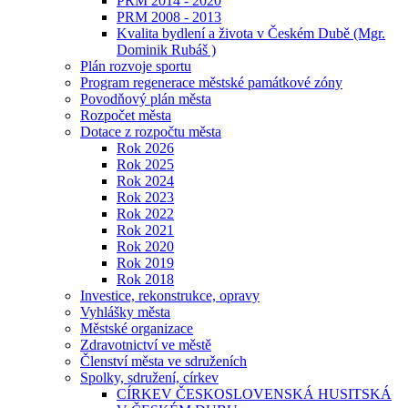
PRM 2014 - 2020
PRM 2008 - 2013
Kvalita bydlení a života v Českém Dubě (Mgr.
Dominik Rubáš )
Plán rozvoje sportu
Program regenerace městské památkové zóny
Povodňový plán města
Rozpočet města
Dotace z rozpočtu města
Rok 2026
Rok 2025
Rok 2024
Rok 2023
Rok 2022
Rok 2021
Rok 2020
Rok 2019
Rok 2018
Investice, rekonstrukce, opravy
Vyhlášky města
Městské organizace
Zdravotnictví ve městě
Členství města ve sdruženích
Spolky, sdružení, církev
CÍRKEV ČESKOSLOVENSKÁ HUSITSKÁ