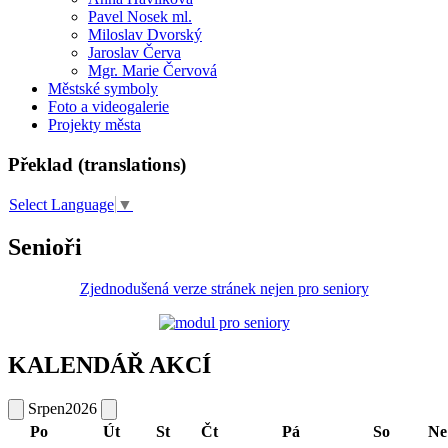
Pavel Nosek ml.
Miloslav Dvorský
Jaroslav Červa
Mgr. Marie Červová
Městské symboly
Foto a videogalerie
Projekty města
Překlad (translations)
Select Language
▼
Senioři
Zjednodušená verze stránek nejen pro seniory
KALENDÁŘ AKCÍ
Srpen
2026
Po
Út
St
Čt
Pá
So
Ne