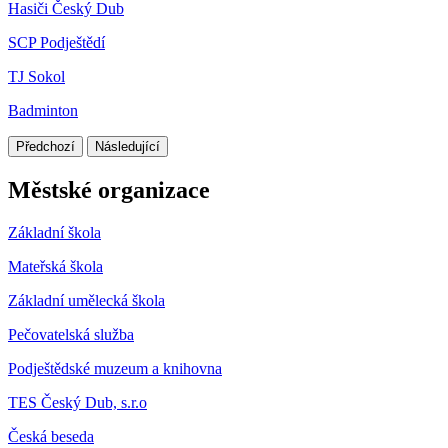
Hasiči Český Dub
SCP Podještědí
TJ Sokol
Badminton
Předchozí
Následující
Městské organizace
Základní škola
Mateřská škola
Základní umělecká škola
Pečovatelská služba
Podještědské muzeum a knihovna
TES Český Dub, s.r.o
Česká beseda