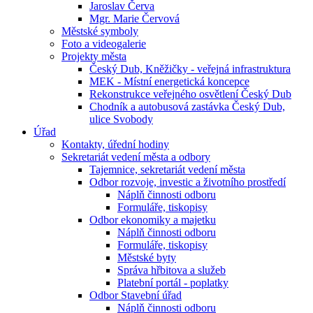
Jaroslav Červa
Mgr. Marie Červová
Městské symboly
Foto a videogalerie
Projekty města
Český Dub, Kněžičky - veřejná infrastruktura
MEK - Místní energetická koncepce
Rekonstrukce veřejného osvětlení Český Dub
Chodník a autobusová zastávka Český Dub,
ulice Svobody
Úřad
Kontakty, úřední hodiny
Sekretariát vedení města a odbory
Tajemnice, sekretariát vedení města
Odbor rozvoje, investic a životního prostředí
Náplň činnosti odboru
Formuláře, tiskopisy
Odbor ekonomiky a majetku
Náplň činnosti odboru
Formuláře, tiskopisy
Městské byty
Správa hřbitova a služeb
Platební portál - poplatky
Odbor Stavební úřad
Náplň činnosti odboru