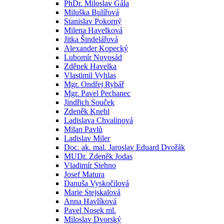
PhDr. Miloslav Gála
Miluška Bulířová
Stanislav Pokorný
Milena Havelková
Jitka Šindelářová
Alexander Kopecký
Lubomír Novosád
Zděnek Havelka
Vlastimil Vyhlas
Mgr. Ondřej Rybář
Mgr. Pavel Pechanec
Jindřich Souček
Zdeněk Knebl
Ladislava Chvalinová
Milan Pavlů
Ladislav Miler
Doc. ak. mal. Jaroslav Eduard Dvořák
MUDr. Zdeněk Jodas
Vladimír Stehno
Josef Matura
Danuša Vyskočilová
Marie Stejskalová
Anna Havlíková
Pavel Nosek ml.
Miloslav Dvorský