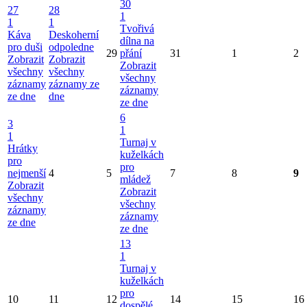
30
27
28
1
1
1
Tvořivá
Káva
Deskoherní
dílna na
pro duši
odpoledne
29
přání
31
1
2
Zobrazit
Zobrazit
Zobrazit
všechny
všechny
všechny
záznamy
záznamy ze
záznamy
ze dne
dne
ze dne
6
3
1
1
Turnaj v
Hrátky
kuželkách
pro
pro
nejmenší
4
5
7
8
9
mládež
Zobrazit
Zobrazit
všechny
všechny
záznamy
záznamy
ze dne
ze dne
13
1
Turnaj v
kuželkách
pro
10
11
12
14
15
16
dospělé