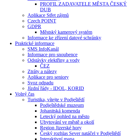
PROFIL ZADAVATELE MĚSTA ČESKÝ
DUB
Aplikace Střet zájmů
Czech POINT
GDPR
Městský kamerový systém
Informace ke zřízení datové schránky
Praktické informace
SMS InfoKanál
Informace pro snoubence
Odstávky elektřiny a vody
ČEZ
Ztráty a nálezy
Aplikace pro seniory
Svoz odpadu
Jízdní řády - IDOL, KORID
Volný čas
Turistika, vítejte v Podještědí
Podještědské muzeum
Johanitská komenda
Letecký pohled na město
Ubytování ve městě a okolí
Region Jizerské hory
Český rozhlas Sever natáčel v Podještědí
Interaktivní mapa