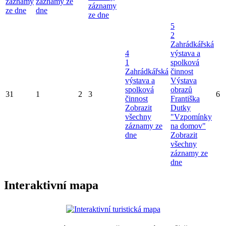
záznamy
záznamy ze
záznamy
ze dne
dne
ze dne
5
2
Zahrádkářská
4
výstava a
1
spolková
Zahrádkářská
činnost
výstava a
Výstava
spolková
obrazů
31
1
2
3
6
činnost
Františka
Zobrazit
Dutky
všechny
"Vzpomínky
záznamy ze
na domov"
dne
Zobrazit
všechny
záznamy ze
dne
Interaktivní mapa