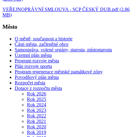
VEŘEJNOPRÁVNÍ SMLOUVA - SCP ČESKÝ DUB.pdf (2.86
MB)
Město
O městě, současnost a historie
Části města, začleněné obce
Samospráva, volené orgány, starosta, místostarosta
Územní plán města
Program rozvoje města
Plán rozvoje sportu
Program regenerace městské památkové zóny
Povodňový plán města
Rozpočet města
Dotace z rozpočtu města
Rok 2026
Rok 2025
Rok 2024
Rok 2023
Rok 2022
Rok 2021
Rok 2020
Rok 2019