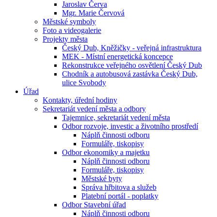
Jaroslav Červa
Mgr. Marie Červová
Městské symboly
Foto a videogalerie
Projekty města
Český Dub, Kněžičky - veřejná infrastruktura
MEK - Místní energetická koncepce
Rekonstrukce veřejného osvětlení Český Dub
Chodník a autobusová zastávka Český Dub,
ulice Svobody
Úřad
Kontakty, úřední hodiny
Sekretariát vedení města a odbory
Tajemnice, sekretariát vedení města
Odbor rozvoje, investic a životního prostředí
Náplň činnosti odboru
Formuláře, tiskopisy
Odbor ekonomiky a majetku
Náplň činnosti odboru
Formuláře, tiskopisy
Městské byty
Správa hřbitova a služeb
Platební portál - poplatky
Odbor Stavební úřad
Náplň činnosti odboru