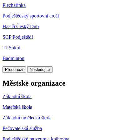
Plechařinka
Podještědský sportovní areál
Hasiči Český Dub
SCP Podještědí
TJ Sokol
Badminton
Předchozí
Následující
Městské organizace
Základní škola
Mateřská škola
Základní umělecká škola
Pečovatelská služba
Podještědské muzeum a knihovna