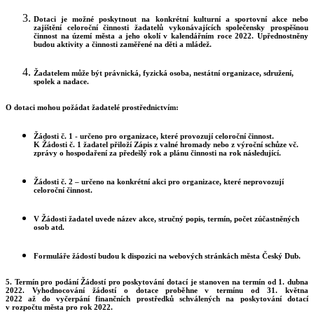
Dotaci je možné poskytnout na konkrétní kulturní a sportovní akce nebo
zajištění celoroční činnosti žadatelů vykonávajících společensky prospěšnou
činnost na území města a jeho okolí v kalendářním roce 2022. Upřednostněny
budou aktivity a činnosti zaměřené na děti a mládež.
Žadatelem může být právnická, fyzická osoba, nestátní organizace, sdružení,
spolek a nadace.
O dotaci mohou požádat žadatelé prostřednictvím:
Žádosti č. 1 - určeno pro organizace, které provozují celoroční činnost.
K Žádosti č. 1 žadatel přiloží Zápis z valné hromady nebo z výroční schůze vč.
zprávy o hospodaření za předešlý rok a plánu činnosti na rok následující.
Žádosti č. 2 – určeno na konkrétní akci pro organizace, které neprovozují
celoroční činnost.
V Žádosti žadatel uvede název akce, stručný popis, termín, počet zúčastněných
osob atd.
Formuláře žádostí budou k dispozici na webových stránkách města Český Dub.
5. Termín pro podání Žádostí pro poskytování dotací je stanoven na termín od 1. dubna
2022. Vyhodnocování žádostí o dotace proběhne v termínu od 31. května
2022 až do vyčerpání finančních prostředků schválených na poskytování dotací
v rozpočtu města pro rok 2022.