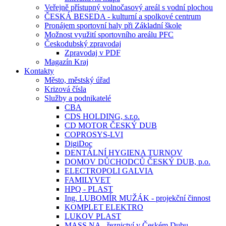
Veřejně přístupný volnočasový areál s vodní plochou
ČESKÁ BESEDA - kulturní a spolkové centrum
Pronájem sportovní haly při Základní škole
Možnost využití sportovního areálu PFC
Českodubský zpravodaj
Zpravodaj v PDF
Magazín Kraj
Kontakty
Město, městský úřad
Krizová čísla
Služby a podnikatelé
CBA
CDS HOLDING, s.r.o.
CD MOTOR ČESKÝ DUB
COPROSYS-LVI
DigiDoc
DENTÁLNÍ HYGIENA TURNOV
DOMOV DŮCHODCŮ ČESKÝ DUB, p.o.
ELECTROPOLI GALVIA
FAMILYVET
HPQ - PLAST
Ing. LUBOMÍR MUŽÁK - projekční činnost
KOMPLET ELEKTRO
LUKOV PLAST
MASS.NA - řeznictví v Českém Dubu