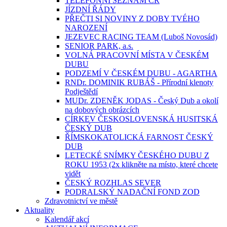
TELEFONNÍ SEZNAM ČR
JÍZDNÍ ŘÁDY
PŘEČTI SI NOVINY Z DOBY TVÉHO
NAROZENÍ
JEZEVEC RACING TEAM (Luboš Novosád)
SENIOR PARK, a.s.
VOLNÁ PRACOVNÍ MÍSTA V ČESKÉM
DUBU
PODZEMÍ V ČESKÉM DUBU - AGARTHA
RNDr. DOMINIK RUBÁŠ - Přírodní klenoty
Podještědí
MUDr. ZDENĚK JODAS - Český Dub a okolí
na dobových obrázcích
CÍRKEV ČESKOSLOVENSKÁ HUSITSKÁ
ČESKÝ DUB
ŘÍMSKOKATOLICKÁ FARNOST ČESKÝ
DUB
LETECKÉ SNÍMKY ČESKÉHO DUBU Z
ROKU 1953 (2x klikněte na místo, které chcete
vidět
ČESKÝ ROZHLAS SEVER
PODRALSKÝ NADAČNÍ FOND ZOD
Zdravotnictví ve městě
Aktuality
Kalendář akcí