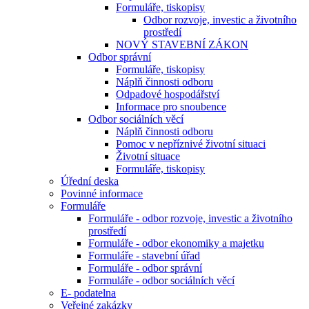
Formuláře, tiskopisy
Odbor rozvoje, investic a životního
prostředí
NOVÝ STAVEBNÍ ZÁKON
Odbor správní
Formuláře, tiskopisy
Náplň činnosti odboru
Odpadové hospodářství
Informace pro snoubence
Odbor sociálních věcí
Náplň činnosti odboru
Pomoc v nepříznivé životní situaci
Životní situace
Formuláře, tiskopisy
Úřední deska
Povinné informace
Formuláře
Formuláře - odbor rozvoje, investic a životního
prostředí
Formuláře - odbor ekonomiky a majetku
Formuláře - stavební úřad
Formuláře - odbor správní
Formuláře - odbor sociálních věcí
E- podatelna
Veřejné zakázky