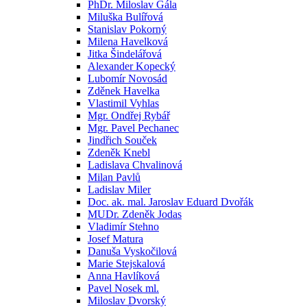
PhDr. Miloslav Gála
Miluška Bulířová
Stanislav Pokorný
Milena Havelková
Jitka Šindelářová
Alexander Kopecký
Lubomír Novosád
Zděnek Havelka
Vlastimil Vyhlas
Mgr. Ondřej Rybář
Mgr. Pavel Pechanec
Jindřich Souček
Zdeněk Knebl
Ladislava Chvalinová
Milan Pavlů
Ladislav Miler
Doc. ak. mal. Jaroslav Eduard Dvořák
MUDr. Zdeněk Jodas
Vladimír Stehno
Josef Matura
Danuša Vyskočilová
Marie Stejskalová
Anna Havlíková
Pavel Nosek ml.
Miloslav Dvorský