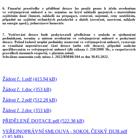
6. Finanční prostředky z přidělené dotace lze použít pouze k účelu uvedenému
ve veřejnoprávní smlouvě a to: zejména na krytí nákladů spojených s materiálním
zajištěním dané činnosti, nákladů na propagaci, cestovné, nájemné, ceny soutěžícím,
případně na zajištění technických požadavků a služeb (ozvučení, nasvícení, náklady
na energie apod.), jednorázové honoráře.
7. Vyúčtování dotace bude poskytovateli předloženo v souladu se sjednanými
podmínkami, termíny a místem uvedenými ve veřejnoprávní smlouvě o poskytnutí
dotace. Pokud žadatel nesplní podmínky stanovené ve veřejnoprávní smlouvě, vystavuje
se vymáhání neproúčtované části dotace (nebo celé dotace), případně sankcím
specifikovaným ve veřejnoprávní smlouvě (dle zákona č. 250/2000 Sb., o rozpočtových
pravidlech územních rozpočtů, v platném znění).
Schváleno usnesením rady města č. 2022/RM/06/104 ze dne 30.03.2022.
Žádost č. 1.pdf (415.94 kB)
Žádost č. 1.doc (353 kB)
Žádost č. 2.pdf (512.28 kB)
Žádost č. 2.doc (353 kB)
PŘIDĚLENÉ DOTACE.pdf (522.38 kB)
VEŘEJNOPRÁVNÍ SMLOUVA - SOKOL ČESKÝ DUB.pdf
(2.85 MB)