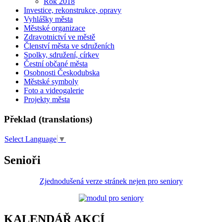
Rok 2018
Investice, rekonstrukce, opravy
Vyhlášky města
Městské organizace
Zdravotnictví ve městě
Členství města ve sdruženích
Spolky, sdružení, církev
Čestní občané města
Osobnosti Českodubska
Městské symboly
Foto a videogalerie
Projekty města
Překlad (translations)
Select Language
▼
Senioři
Zjednodušená verze stránek nejen pro seniory
KALENDÁŘ AKCÍ