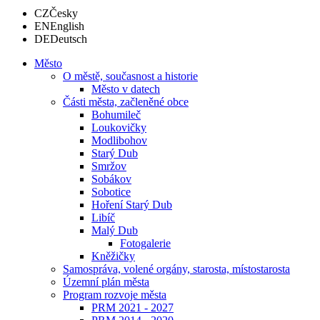
CZ
Česky
EN
English
DE
Deutsch
Město
O městě, současnost a historie
Město v datech
Části města, začleněné obce
Bohumileč
Loukovičky
Modlibohov
Starý Dub
Smržov
Sobákov
Sobotice
Hoření Starý Dub
Libíč
Malý Dub
Fotogalerie
Kněžičky
Samospráva, volené orgány, starosta, místostarosta
Územní plán města
Program rozvoje města
PRM 2021 - 2027