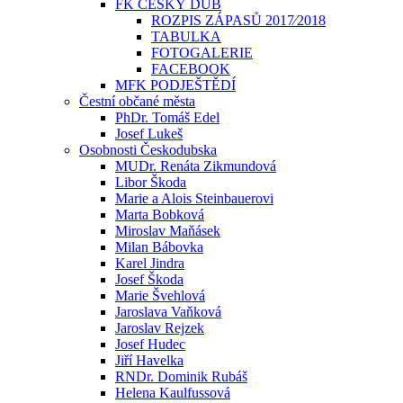
FK ČESKÝ DUB
ROZPIS ZÁPASŮ 2017⁄2018
TABULKA
FOTOGALERIE
FACEBOOK
MFK PODJEŠTĚDÍ
Čestní občané města
PhDr. Tomáš Edel
Josef Lukeš
Osobnosti Českodubska
MUDr. Renáta Zikmundová
Libor Škoda
Marie a Alois Steinbauerovi
Marta Bobková
Miroslav Maňásek
Milan Bábovka
Karel Jindra
Josef Škoda
Marie Švehlová
Jaroslava Vaňková
Jaroslav Rejzek
Josef Hudec
Jiří Havelka
RNDr. Dominik Rubáš
Helena Kaulfussová