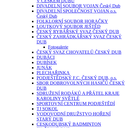
V ČESKÉM DUBU
DIVADELNÍ SOUBOR VOJAN Český Dub
DIVADELNÍ SPOLEČNOST VOJAN o.s.
Český Dub
FOLKLORNÍ SOUBOR HORAČKY
LOUTKOVÝ SOUBOR JEŠTĚD
ČESKÝ RYBÁŘSKÝ SVAZ ČESKÝ DUB
ČESKÝ ZAHRÁDKÁŘSKÝ SVAZ ČESKÝ
DUB
Fotogalerie
ČESKÝ SVAZ CHOVATELŮ ČESKÝ DUB
DUBÁCI
DUBÍSEK
JUNÁK
PLECHAŘINKA
PODJEŠTĚDSKÝ F.C. ČESKÝ DUB, o.s.
SBOR DOBROVOLNÝCH HASIČŮ ČESKÝ
DUB
SDRUŽENÍ RODÁKŮ A PŘÁTEL KRAJE
KAROLINY SVĚTLÉ
SPORTOVNÍ CENTRUM PODJEŠTĚDÍ
TJ SOKOL
VODOVODNÍ DRUŽSTVO HOŘENÍ
STARÝ DUB
CESKODUBSKÝ BADMINTON