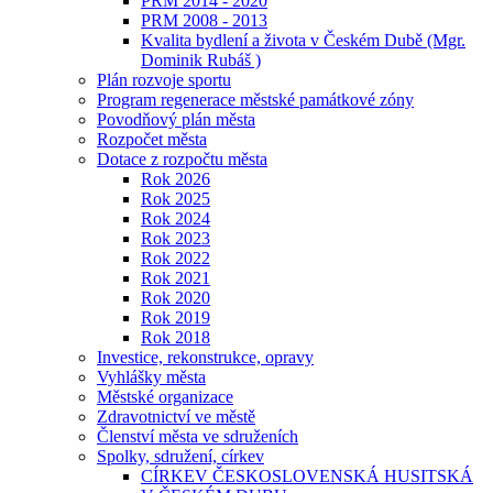
PRM 2014 - 2020
PRM 2008 - 2013
Kvalita bydlení a života v Českém Dubě (Mgr.
Dominik Rubáš )
Plán rozvoje sportu
Program regenerace městské památkové zóny
Povodňový plán města
Rozpočet města
Dotace z rozpočtu města
Rok 2026
Rok 2025
Rok 2024
Rok 2023
Rok 2022
Rok 2021
Rok 2020
Rok 2019
Rok 2018
Investice, rekonstrukce, opravy
Vyhlášky města
Městské organizace
Zdravotnictví ve městě
Členství města ve sdruženích
Spolky, sdružení, církev
CÍRKEV ČESKOSLOVENSKÁ HUSITSKÁ