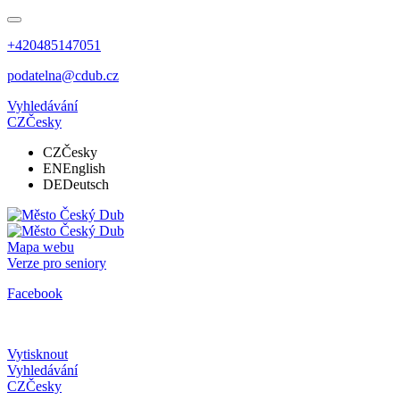
+420485147051
podatelna@cdub.cz
Vyhledávání
CZ
Česky
CZ
Česky
EN
English
DE
Deutsch
Mapa webu
Verze pro seniory
Facebook
Vytisknout
Vyhledávání
CZ
Česky