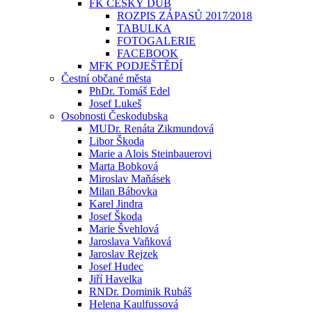
FK ČESKÝ DUB
ROZPIS ZÁPASŮ 2017⁄2018
TABULKA
FOTOGALERIE
FACEBOOK
MFK PODJEŠTĚDÍ
Čestní občané města
PhDr. Tomáš Edel
Josef Lukeš
Osobnosti Českodubska
MUDr. Renáta Zikmundová
Libor Škoda
Marie a Alois Steinbauerovi
Marta Bobková
Miroslav Maňásek
Milan Bábovka
Karel Jindra
Josef Škoda
Marie Švehlová
Jaroslava Vaňková
Jaroslav Rejzek
Josef Hudec
Jiří Havelka
RNDr. Dominik Rubáš
Helena Kaulfussová