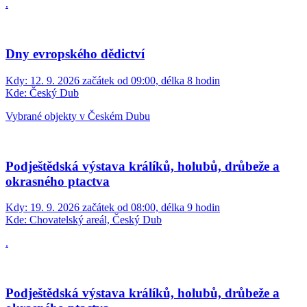
.
Dny evropského dědictví
Kdy:
12. 9. 2026 začátek od 09:00, délka 8 hodin
Kde:
Český Dub
Vybrané objekty v Českém Dubu
Podještědská výstava králíků, holubů, drůbeže a
okrasného ptactva
Kdy:
19. 9. 2026 začátek od 08:00, délka 9 hodin
Kde:
Chovatelský areál, Český Dub
.
Podještědská výstava králíků, holubů, drůbeže a