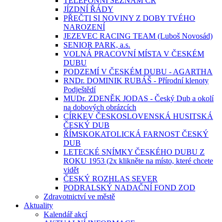
TELEFONNÍ SEZNAM ČR
JÍZDNÍ ŘÁDY
PŘEČTI SI NOVINY Z DOBY TVÉHO
NAROZENÍ
JEZEVEC RACING TEAM (Luboš Novosád)
SENIOR PARK, a.s.
VOLNÁ PRACOVNÍ MÍSTA V ČESKÉM
DUBU
PODZEMÍ V ČESKÉM DUBU - AGARTHA
RNDr. DOMINIK RUBÁŠ - Přírodní klenoty
Podještědí
MUDr. ZDENĚK JODAS - Český Dub a okolí
na dobových obrázcích
CÍRKEV ČESKOSLOVENSKÁ HUSITSKÁ
ČESKÝ DUB
ŘÍMSKOKATOLICKÁ FARNOST ČESKÝ
DUB
LETECKÉ SNÍMKY ČESKÉHO DUBU Z
ROKU 1953 (2x klikněte na místo, které chcete
vidět
ČESKÝ ROZHLAS SEVER
PODRALSKÝ NADAČNÍ FOND ZOD
Zdravotnictví ve městě
Aktuality
Kalendář akcí