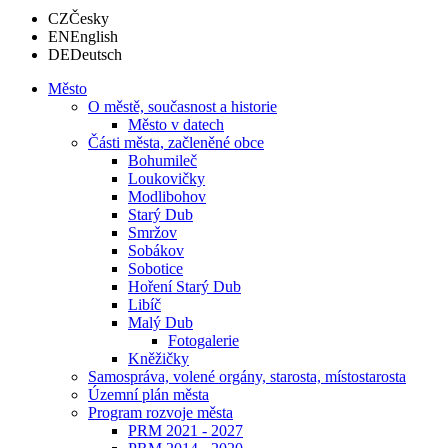
CZ
Česky
EN
English
DE
Deutsch
Město
O městě, současnost a historie
Město v datech
Části města, začleněné obce
Bohumileč
Loukovičky
Modlibohov
Starý Dub
Smržov
Sobákov
Sobotice
Hoření Starý Dub
Libíč
Malý Dub
Fotogalerie
Kněžičky
Samospráva, volené orgány, starosta, místostarosta
Územní plán města
Program rozvoje města
PRM 2021 - 2027