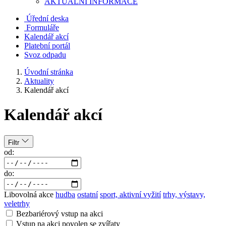
AKTUALNÍ INFORMACE
Úřední deska
Formuláře
Kalendář akcí
Platební portál
Svoz odpadu
Úvodní stránka
Aktuality
Kalendář akcí
Kalendář akcí
Filtr
od:
do:
Libovolná akce
hudba
ostatní
sport, aktivní vyžití
trhy, výstavy,
veletrhy
Bezbariérový vstup na akci
Vstup na akci povolen se zvířaty