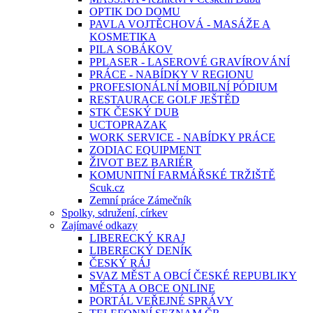
OPTIK DO DOMU
PAVLA VOJTĚCHOVÁ - MASÁŽE A
KOSMETIKA
PILA SOBÁKOV
PPLASER - LASEROVÉ GRAVÍROVÁNÍ
PRÁCE - NABÍDKY V REGIONU
PROFESIONÁLNÍ MOBILNÍ PÓDIUM
RESTAURACE GOLF JEŠTĚD
STK ČESKÝ DUB
UCTOPRAZAK
WORK SERVICE - NABÍDKY PRÁCE
ZODIAC EQUIPMENT
ŽIVOT BEZ BARIÉR
KOMUNITNÍ FARMÁŘSKÉ TRŽIŠTĚ
Scuk.cz
Zemní práce Zámečník
Spolky, sdružení, církev
Zajímavé odkazy
LIBERECKÝ KRAJ
LIBERECKÝ DENÍK
ČESKÝ RÁJ
SVAZ MĚST A OBCÍ ČESKÉ REPUBLIKY
MĚSTA A OBCE ONLINE
PORTÁL VEŘEJNÉ SPRÁVY