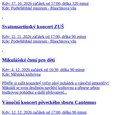
Kdy:
17. 10. 2026 začátek od 17:00, délka 120 minut
Kde:
Podještědské muzeum - Blaschkova vila
.
Svatomartinský koncert ZUŠ
Kdy:
11. 11. 2026 začátek od 17:00, délka 90 minut
Kde:
Podještědské muzeum - Blaschkova vila
.
Mikulášské čtení pro děti
Kdy:
4. 12. 2026 začátek od 16:30, délka 90 minut
Kde:
Městská knihovna
Přijďte si zažít kouzelný večer plný pohádek a vánoční atmosféry!
Mikuláš se svou družinou navštíví knihovnu a přinese sebou
loutkovou pohádku a další překvapení...
Vánoční koncert pěveckého sboru Cantemus
Kdy:
12. 12. 2026 začátek od 17:00, délka 90 minut