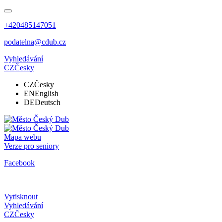
+420485147051
podatelna@cdub.cz
Vyhledávání
CZ
Česky
CZ
Česky
EN
English
DE
Deutsch
Mapa webu
Verze pro seniory
Facebook
Vytisknout
Vyhledávání
CZ
Česky