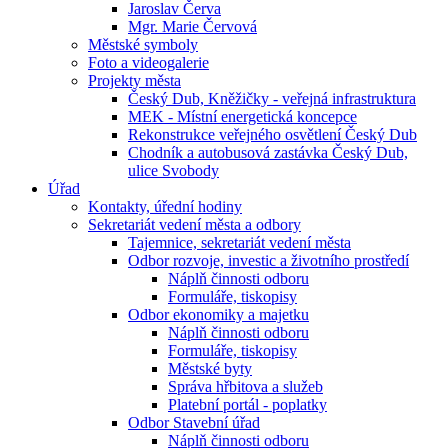
Jaroslav Červa
Mgr. Marie Červová
Městské symboly
Foto a videogalerie
Projekty města
Český Dub, Kněžičky - veřejná infrastruktura
MEK - Místní energetická koncepce
Rekonstrukce veřejného osvětlení Český Dub
Chodník a autobusová zastávka Český Dub,
ulice Svobody
Úřad
Kontakty, úřední hodiny
Sekretariát vedení města a odbory
Tajemnice, sekretariát vedení města
Odbor rozvoje, investic a životního prostředí
Náplň činnosti odboru
Formuláře, tiskopisy
Odbor ekonomiky a majetku
Náplň činnosti odboru
Formuláře, tiskopisy
Městské byty
Správa hřbitova a služeb
Platební portál - poplatky
Odbor Stavební úřad
Náplň činnosti odboru