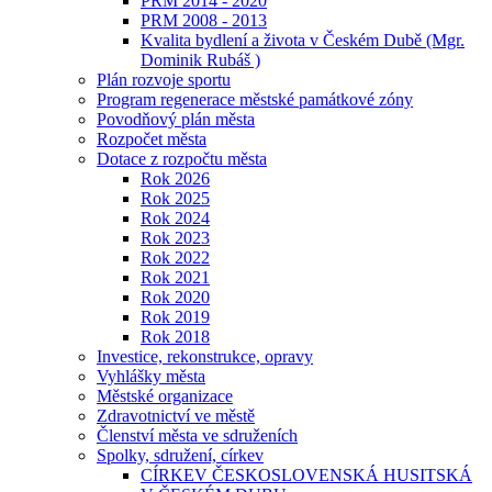
PRM 2014 - 2020
PRM 2008 - 2013
Kvalita bydlení a života v Českém Dubě (Mgr.
Dominik Rubáš )
Plán rozvoje sportu
Program regenerace městské památkové zóny
Povodňový plán města
Rozpočet města
Dotace z rozpočtu města
Rok 2026
Rok 2025
Rok 2024
Rok 2023
Rok 2022
Rok 2021
Rok 2020
Rok 2019
Rok 2018
Investice, rekonstrukce, opravy
Vyhlášky města
Městské organizace
Zdravotnictví ve městě
Členství města ve sdruženích
Spolky, sdružení, církev
CÍRKEV ČESKOSLOVENSKÁ HUSITSKÁ