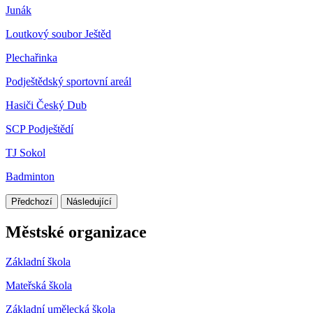
Junák
Loutkový soubor Ještěd
Plechařinka
Podještědský sportovní areál
Hasiči Český Dub
SCP Podještědí
TJ Sokol
Badminton
Předchozí
Následující
Městské organizace
Základní škola
Mateřská škola
Základní umělecká škola