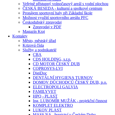
Veřejně přístupný volnočasový areál s vodní plochou
ČESKÁ BESEDA - kulturní a spolkové centrum
Pronájem sportovní haly při Základní škole
Možnost využití sportovního areálu PFC
Českodubský zpravodaj
Zpravodaj v PDF
Magazín Kraj
Kontakty
Město, městský úřad
Krizová čísla
Služby a podnikatelé
CBA
CDS HOLDING, s.r.o.
CD MOTOR ČESKÝ DUB
COPROSYS-LVI
DigiDoc
DENTÁLNÍ HYGIENA TURNOV
DOMOV DŮCHODCŮ ČESKÝ DUB, p.o.
ELECTROPOLI GALVIA
FAMILYVET
HPQ - PLAST
Ing. LUBOMÍR MUŽÁK - projekční činnost
KOMPLET ELEKTRO
LUKOV PLAST
MASS.NA - řeznictví v Českém Dubu