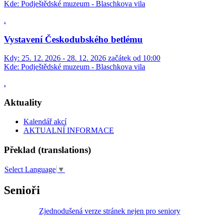
Kde:
Podještědské muzeum - Blaschkova vila
.
Vystavení Českodubského betlému
Kdy:
25. 12. 2026 - 28. 12. 2026 začátek od 10:00
Kde:
Podještědské muzeum - Blaschkova vila
.
Aktuality
Kalendář akcí
AKTUALNÍ INFORMACE
Překlad (translations)
Select Language
▼
Senioři
Zjednodušená verze stránek nejen pro seniory