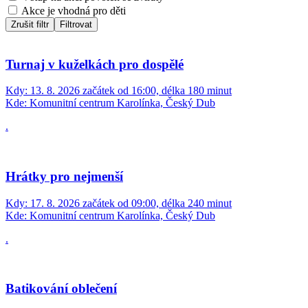
Akce je vhodná pro děti
Zrušit filtr
Filtrovat
Turnaj v kuželkách pro dospělé
Kdy:
13. 8. 2026 začátek od 16:00, délka 180 minut
Kde:
Komunitní centrum Karolínka, Český Dub
.
Hrátky pro nejmenší
Kdy:
17. 8. 2026 začátek od 09:00, délka 240 minut
Kde:
Komunitní centrum Karolínka, Český Dub
.
Batikování oblečení