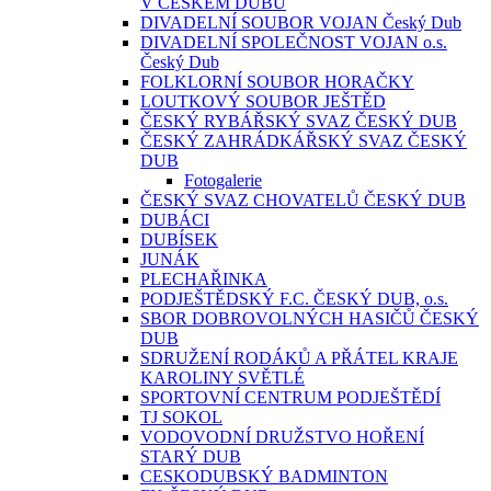
V ČESKÉM DUBU
DIVADELNÍ SOUBOR VOJAN Český Dub
DIVADELNÍ SPOLEČNOST VOJAN o.s.
Český Dub
FOLKLORNÍ SOUBOR HORAČKY
LOUTKOVÝ SOUBOR JEŠTĚD
ČESKÝ RYBÁŘSKÝ SVAZ ČESKÝ DUB
ČESKÝ ZAHRÁDKÁŘSKÝ SVAZ ČESKÝ
DUB
Fotogalerie
ČESKÝ SVAZ CHOVATELŮ ČESKÝ DUB
DUBÁCI
DUBÍSEK
JUNÁK
PLECHAŘINKA
PODJEŠTĚDSKÝ F.C. ČESKÝ DUB, o.s.
SBOR DOBROVOLNÝCH HASIČŮ ČESKÝ
DUB
SDRUŽENÍ RODÁKŮ A PŘÁTEL KRAJE
KAROLINY SVĚTLÉ
SPORTOVNÍ CENTRUM PODJEŠTĚDÍ
TJ SOKOL
VODOVODNÍ DRUŽSTVO HOŘENÍ
STARÝ DUB
CESKODUBSKÝ BADMINTON