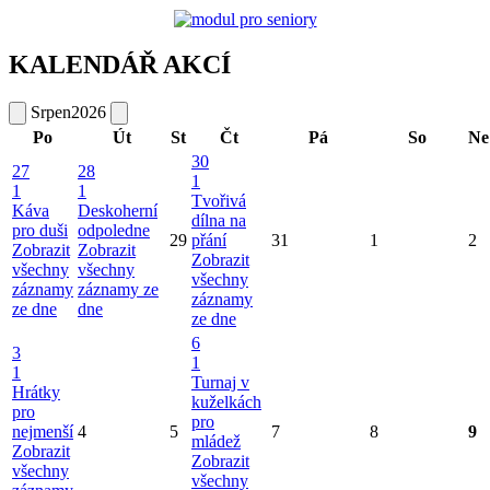
KALENDÁŘ AKCÍ
Srpen
2026
Po
Út
St
Čt
Pá
So
Ne
30
27
28
1
1
1
Tvořivá
Káva
Deskoherní
dílna na
pro duši
odpoledne
29
přání
31
1
2
Zobrazit
Zobrazit
Zobrazit
všechny
všechny
všechny
záznamy
záznamy ze
záznamy
ze dne
dne
ze dne
6
3
1
1
Turnaj v
Hrátky
kuželkách
pro
pro
nejmenší
4
5
7
8
9
mládež
Zobrazit
Zobrazit
všechny
všechny