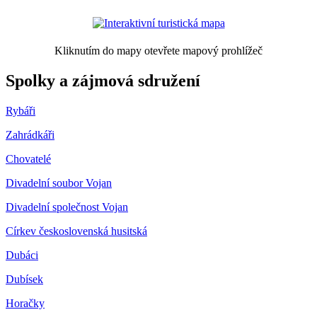
Kliknutím do mapy otevřete mapový prohlížeč
Spolky a zájmová sdružení
Rybáři
Zahrádkáři
Chovatelé
Divadelní soubor Vojan
Divadelní společnost Vojan
Církev československá husitská
Dubáci
Dubísek
Horačky