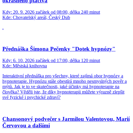
okrasného ptactva
Kdy:
20. 9. 2026 začátek od 08:00, délka 240 minut
Kde:
Chovatelský areál, Český Dub
.
Přednáška Šimona Pečenky "Dotek hypnózy"
Kdy:
6. 10. 2026 začátek od 17:00, délka 120 minut
Kde:
Městská knihovna
Interaktivní přednáška pro všechny, které zajímá obor hypnózy a
hypnoterapie. Hypnózu stále obestírá mnoho nesmyslných pověr a
mýtů. Jak je to ve skutečnosti, jaké účinky má hypnoterapie na
člověka? Věděli jste, že díky hypnoterapii můžete výrazně zlepšit
své fyzické i psychické zdraví?
Chansonový podvečer s Jarmilou Valentovou, Marií
Červovou a dalšími