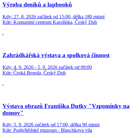
Výroba deníků a lapbooků
Kdy:
27. 8. 2026 začátek od 15:00, délka 180 minut
Kde:
Komunitní centrum Karolínka, Český Dub
.
Zahrádkářská výstava a spolková činnost
Kdy:
4. 9. 2026 - 5. 9. 2026 začátek od 09:00
Kde:
Česká Beseda, Český Dub
.
Výstava obrazů Františka Dutky "Vzpomínky na
domov"
Kdy:
5. 9. 2026 začátek od 17:00, délka 90 minut
Kde:
Podještědské muzeum - Blaschkova vila