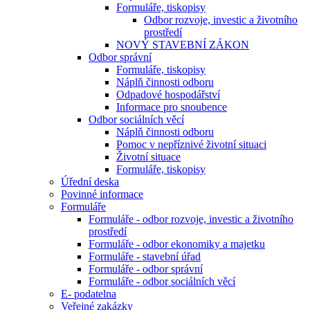
Formuláře, tiskopisy
Odbor rozvoje, investic a životního
prostředí
NOVÝ STAVEBNÍ ZÁKON
Odbor správní
Formuláře, tiskopisy
Náplň činnosti odboru
Odpadové hospodářství
Informace pro snoubence
Odbor sociálních věcí
Náplň činnosti odboru
Pomoc v nepříznivé životní situaci
Životní situace
Formuláře, tiskopisy
Úřední deska
Povinné informace
Formuláře
Formuláře - odbor rozvoje, investic a životního
prostředí
Formuláře - odbor ekonomiky a majetku
Formuláře - stavební úřad
Formuláře - odbor správní
Formuláře - odbor sociálních věcí
E- podatelna
Veřejné zakázky