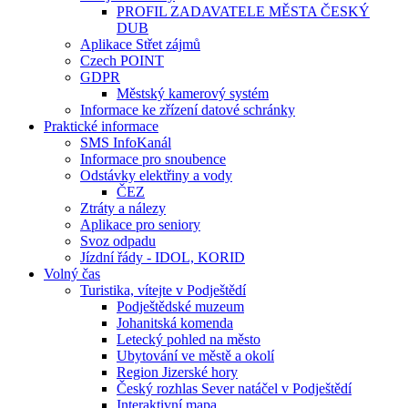
PROFIL ZADAVATELE MĚSTA ČESKÝ
DUB
Aplikace Střet zájmů
Czech POINT
GDPR
Městský kamerový systém
Informace ke zřízení datové schránky
Praktické informace
SMS InfoKanál
Informace pro snoubence
Odstávky elektřiny a vody
ČEZ
Ztráty a nálezy
Aplikace pro seniory
Svoz odpadu
Jízdní řády - IDOL, KORID
Volný čas
Turistika, vítejte v Podještědí
Podještědské muzeum
Johanitská komenda
Letecký pohled na město
Ubytování ve městě a okolí
Region Jizerské hory
Český rozhlas Sever natáčel v Podještědí
Interaktivní mapa