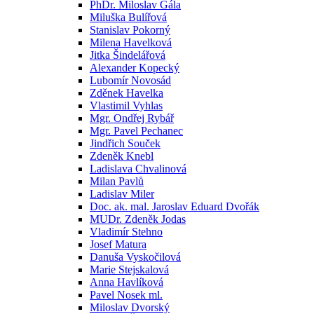
PhDr. Miloslav Gála
Miluška Bulířová
Stanislav Pokorný
Milena Havelková
Jitka Šindelářová
Alexander Kopecký
Lubomír Novosád
Zděnek Havelka
Vlastimil Vyhlas
Mgr. Ondřej Rybář
Mgr. Pavel Pechanec
Jindřich Souček
Zdeněk Knebl
Ladislava Chvalinová
Milan Pavlů
Ladislav Miler
Doc. ak. mal. Jaroslav Eduard Dvořák
MUDr. Zdeněk Jodas
Vladimír Stehno
Josef Matura
Danuša Vyskočilová
Marie Stejskalová
Anna Havlíková
Pavel Nosek ml.
Miloslav Dvorský