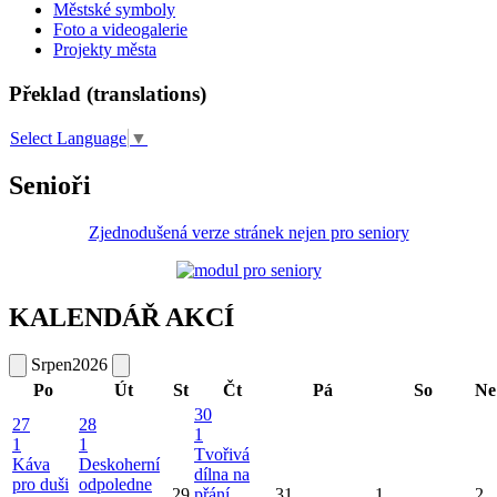
Městské symboly
Foto a videogalerie
Projekty města
Překlad (translations)
Select Language
▼
Senioři
Zjednodušená verze stránek nejen pro seniory
KALENDÁŘ AKCÍ
Srpen
2026
Po
Út
St
Čt
Pá
So
Ne
30
27
28
1
1
1
Tvořivá
Káva
Deskoherní
dílna na
pro duši
odpoledne
29
přání
31
1
2