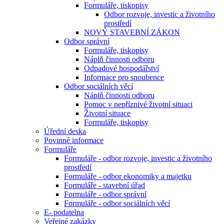
Formuláře, tiskopisy
Odbor rozvoje, investic a životního
prostředí
NOVÝ STAVEBNÍ ZÁKON
Odbor správní
Formuláře, tiskopisy
Náplň činnosti odboru
Odpadové hospodářství
Informace pro snoubence
Odbor sociálních věcí
Náplň činnosti odboru
Pomoc v nepříznivé životní situaci
Životní situace
Formuláře, tiskopisy
Úřední deska
Povinné informace
Formuláře
Formuláře - odbor rozvoje, investic a životního
prostředí
Formuláře - odbor ekonomiky a majetku
Formuláře - stavební úřad
Formuláře - odbor správní
Formuláře - odbor sociálních věcí
E- podatelna
Veřejné zakázky