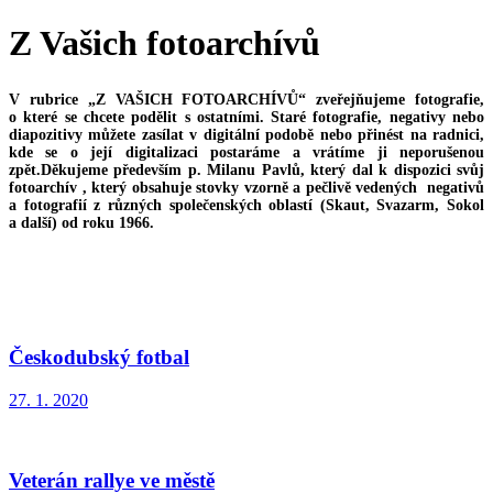
Z Vašich fotoarchívů
V rubrice „Z VAŠICH FOTOARCHÍVŮ“ zveřejňujeme fotografie,
o které se chcete podělit s ostatními. Staré fotografie, negativy nebo
diapozitivy můžete zasílat v digitální podobě nebo přinést na radnici,
kde se o její digitalizaci postaráme a vrátíme ji neporušenou
zpět.
Děkujeme především p. Milanu Pavlů, který dal k dispozici svůj
fotoarchív , který obsahuje stovky vzorně a pečlivě vedených negativů
a fotografií z různých společenských oblastí (Skaut, Svazarm, Sokol
a další) od roku 1966.
Českodubský fotbal
27. 1. 2020
Veterán rallye ve městě