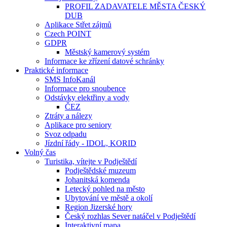
PROFIL ZADAVATELE MĚSTA ČESKÝ
DUB
Aplikace Střet zájmů
Czech POINT
GDPR
Městský kamerový systém
Informace ke zřízení datové schránky
Praktické informace
SMS InfoKanál
Informace pro snoubence
Odstávky elektřiny a vody
ČEZ
Ztráty a nálezy
Aplikace pro seniory
Svoz odpadu
Jízdní řády - IDOL, KORID
Volný čas
Turistika, vítejte v Podještědí
Podještědské muzeum
Johanitská komenda
Letecký pohled na město
Ubytování ve městě a okolí
Region Jizerské hory
Český rozhlas Sever natáčel v Podještědí
Interaktivní mapa