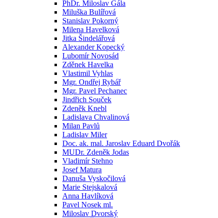
PhDr. Miloslav Gála
Miluška Bulířová
Stanislav Pokorný
Milena Havelková
Jitka Šindelářová
Alexander Kopecký
Lubomír Novosád
Zděnek Havelka
Vlastimil Vyhlas
Mgr. Ondřej Rybář
Mgr. Pavel Pechanec
Jindřich Souček
Zdeněk Knebl
Ladislava Chvalinová
Milan Pavlů
Ladislav Miler
Doc. ak. mal. Jaroslav Eduard Dvořák
MUDr. Zdeněk Jodas
Vladimír Stehno
Josef Matura
Danuša Vyskočilová
Marie Stejskalová
Anna Havlíková
Pavel Nosek ml.
Miloslav Dvorský