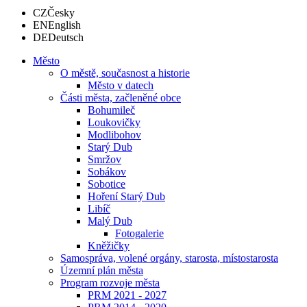
CZ
Česky
EN
English
DE
Deutsch
Město
O městě, současnost a historie
Město v datech
Části města, začleněné obce
Bohumileč
Loukovičky
Modlibohov
Starý Dub
Smržov
Sobákov
Sobotice
Hoření Starý Dub
Libíč
Malý Dub
Fotogalerie
Kněžičky
Samospráva, volené orgány, starosta, místostarosta
Územní plán města
Program rozvoje města
PRM 2021 - 2027