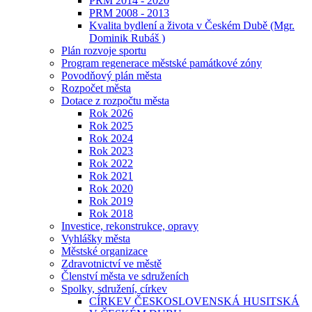
PRM 2014 - 2020
PRM 2008 - 2013
Kvalita bydlení a života v Českém Dubě (Mgr.
Dominik Rubáš )
Plán rozvoje sportu
Program regenerace městské památkové zóny
Povodňový plán města
Rozpočet města
Dotace z rozpočtu města
Rok 2026
Rok 2025
Rok 2024
Rok 2023
Rok 2022
Rok 2021
Rok 2020
Rok 2019
Rok 2018
Investice, rekonstrukce, opravy
Vyhlášky města
Městské organizace
Zdravotnictví ve městě
Členství města ve sdruženích
Spolky, sdružení, církev
CÍRKEV ČESKOSLOVENSKÁ HUSITSKÁ