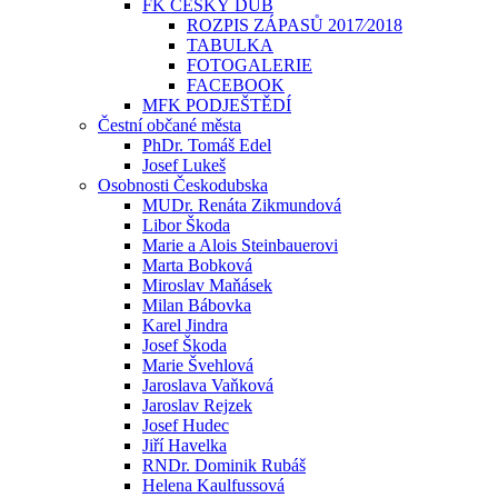
FK ČESKÝ DUB
ROZPIS ZÁPASŮ 2017⁄2018
TABULKA
FOTOGALERIE
FACEBOOK
MFK PODJEŠTĚDÍ
Čestní občané města
PhDr. Tomáš Edel
Josef Lukeš
Osobnosti Českodubska
MUDr. Renáta Zikmundová
Libor Škoda
Marie a Alois Steinbauerovi
Marta Bobková
Miroslav Maňásek
Milan Bábovka
Karel Jindra
Josef Škoda
Marie Švehlová
Jaroslava Vaňková
Jaroslav Rejzek
Josef Hudec
Jiří Havelka
RNDr. Dominik Rubáš
Helena Kaulfussová