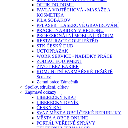
OPTIK DO DOMU
PAVLA VOJTĚCHOVÁ - MASÁŽE A
KOSMETIKA
PILA SOBÁKOV
PPLASER - LASEROVÉ GRAVÍROVÁNÍ
PRÁCE - NABÍDKY V REGIONU
PROFESIONÁLNÍ MOBILNÍ PÓDIUM
RESTAURACE GOLF JEŠTĚD
STK ČESKÝ DUB
UCTOPRAZAK
WORK SERVICE - NABÍDKY PRÁCE
ZODIAC EQUIPMENT
ŽIVOT BEZ BARIÉR
KOMUNITNÍ FARMÁŘSKÉ TRŽIŠTĚ
Scuk.cz
Zemní práce Zámečník
Spolky, sdružení, církev
Zajímavé odkazy
LIBERECKÝ KRAJ
LIBERECKÝ DENÍK
ČESKÝ RÁJ
SVAZ MĚST A OBCÍ ČESKÉ REPUBLIKY
MĚSTA A OBCE ONLINE
PORTÁL VEŘEJNÉ SPRÁVY