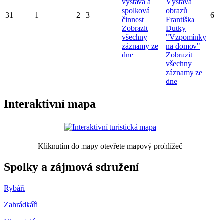
výstava a
Výstava
spolková
obrazů
31
1
2
3
6
činnost
Františka
Zobrazit
Dutky
všechny
"Vzpomínky
záznamy ze
na domov"
dne
Zobrazit
všechny
záznamy ze
dne
Interaktivní mapa
Kliknutím do mapy otevřete mapový prohlížeč
Spolky a zájmová sdružení
Rybáři
Zahrádkáři