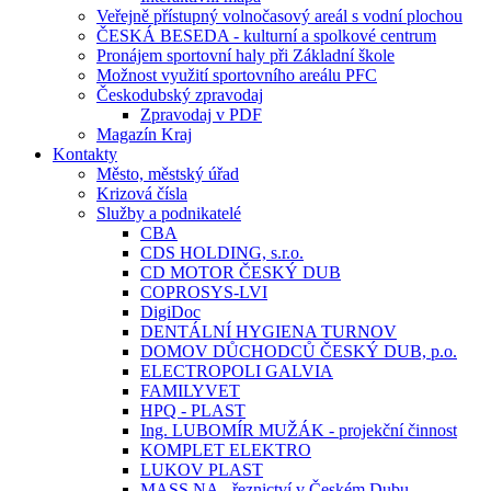
Veřejně přístupný volnočasový areál s vodní plochou
ČESKÁ BESEDA - kulturní a spolkové centrum
Pronájem sportovní haly při Základní škole
Možnost využití sportovního areálu PFC
Českodubský zpravodaj
Zpravodaj v PDF
Magazín Kraj
Kontakty
Město, městský úřad
Krizová čísla
Služby a podnikatelé
CBA
CDS HOLDING, s.r.o.
CD MOTOR ČESKÝ DUB
COPROSYS-LVI
DigiDoc
DENTÁLNÍ HYGIENA TURNOV
DOMOV DŮCHODCŮ ČESKÝ DUB, p.o.
ELECTROPOLI GALVIA
FAMILYVET
HPQ - PLAST
Ing. LUBOMÍR MUŽÁK - projekční činnost
KOMPLET ELEKTRO
LUKOV PLAST
MASS.NA - řeznictví v Českém Dubu