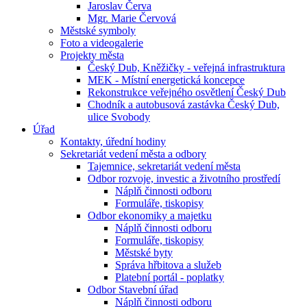
Jaroslav Červa
Mgr. Marie Červová
Městské symboly
Foto a videogalerie
Projekty města
Český Dub, Kněžičky - veřejná infrastruktura
MEK - Místní energetická koncepce
Rekonstrukce veřejného osvětlení Český Dub
Chodník a autobusová zastávka Český Dub,
ulice Svobody
Úřad
Kontakty, úřední hodiny
Sekretariát vedení města a odbory
Tajemnice, sekretariát vedení města
Odbor rozvoje, investic a životního prostředí
Náplň činnosti odboru
Formuláře, tiskopisy
Odbor ekonomiky a majetku
Náplň činnosti odboru
Formuláře, tiskopisy
Městské byty
Správa hřbitova a služeb
Platební portál - poplatky
Odbor Stavební úřad
Náplň činnosti odboru