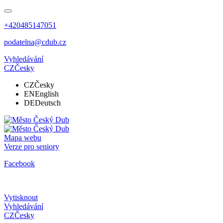
+420485147051
podatelna@cdub.cz
Vyhledávání
CZ
Česky
CZ
Česky
EN
English
DE
Deutsch
Mapa webu
Verze pro seniory
Facebook
Vytisknout
Vyhledávání
CZ
Česky