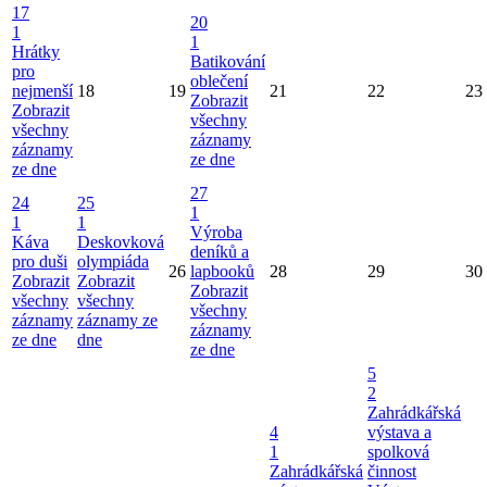
17
20
1
1
Hrátky
Batikování
pro
oblečení
nejmenší
18
19
21
22
23
Zobrazit
Zobrazit
všechny
všechny
záznamy
záznamy
ze dne
ze dne
27
24
25
1
1
1
Výroba
Káva
Deskovková
deníků a
pro duši
olympiáda
26
lapbooků
28
29
30
Zobrazit
Zobrazit
Zobrazit
všechny
všechny
všechny
záznamy
záznamy ze
záznamy
ze dne
dne
ze dne
5
2
Zahrádkářská
4
výstava a
1
spolková
Zahrádkářská
činnost