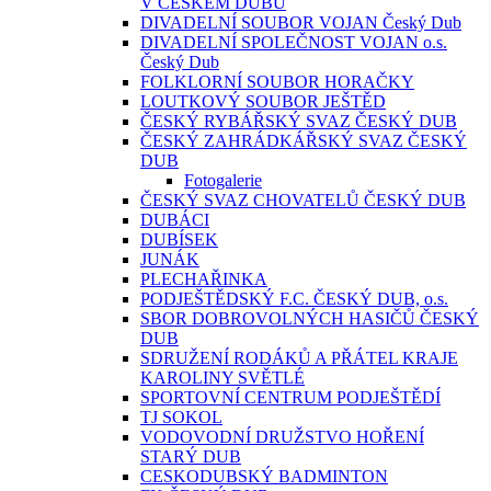
V ČESKÉM DUBU
DIVADELNÍ SOUBOR VOJAN Český Dub
DIVADELNÍ SPOLEČNOST VOJAN o.s.
Český Dub
FOLKLORNÍ SOUBOR HORAČKY
LOUTKOVÝ SOUBOR JEŠTĚD
ČESKÝ RYBÁŘSKÝ SVAZ ČESKÝ DUB
ČESKÝ ZAHRÁDKÁŘSKÝ SVAZ ČESKÝ
DUB
Fotogalerie
ČESKÝ SVAZ CHOVATELŮ ČESKÝ DUB
DUBÁCI
DUBÍSEK
JUNÁK
PLECHAŘINKA
PODJEŠTĚDSKÝ F.C. ČESKÝ DUB, o.s.
SBOR DOBROVOLNÝCH HASIČŮ ČESKÝ
DUB
SDRUŽENÍ RODÁKŮ A PŘÁTEL KRAJE
KAROLINY SVĚTLÉ
SPORTOVNÍ CENTRUM PODJEŠTĚDÍ
TJ SOKOL
VODOVODNÍ DRUŽSTVO HOŘENÍ
STARÝ DUB
CESKODUBSKÝ BADMINTON