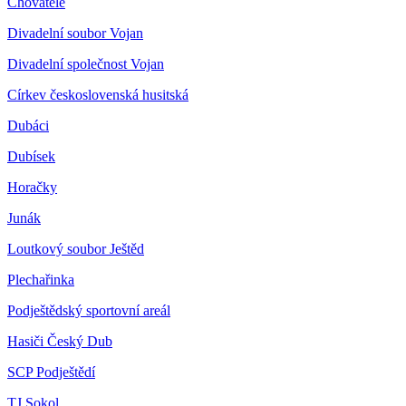
Chovatelé
Divadelní soubor Vojan
Divadelní společnost Vojan
Církev československá husitská
Dubáci
Dubísek
Horačky
Junák
Loutkový soubor Ještěd
Plechařinka
Podještědský sportovní areál
Hasiči Český Dub
SCP Podještědí
TJ Sokol