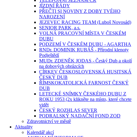
TELEFONNÍ SEZNAM ČR
JÍZDNÍ ŘÁDY
PŘEČTI SI NOVINY Z DOBY TVÉHO
NAROZENÍ
JEZEVEC RACING TEAM (Luboš Novosád)
SENIOR PARK, a.s.
VOLNÁ PRACOVNÍ MÍSTA V ČESKÉM
DUBU
PODZEMÍ V ČESKÉM DUBU - AGARTHA
RNDr. DOMINIK RUBÁŠ - Přírodní klenoty
Podještědí
MUDr. ZDENĚK JODAS - Český Dub a okolí
na dobových obrázcích
CÍRKEV ČESKOSLOVENSKÁ HUSITSKÁ
ČESKÝ DUB
ŘÍMSKOKATOLICKÁ FARNOST ČESKÝ
DUB
LETECKÉ SNÍMKY ČESKÉHO DUBU Z
ROKU 1953 (2x klikněte na místo, které chcete
vidět
ČESKÝ ROZHLAS SEVER
PODRALSKÝ NADAČNÍ FOND ZOD
Zdravotnictví ve městě
Aktuality
Kalendář akcí