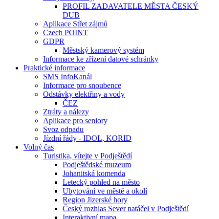
PROFIL ZADAVATELE MĚSTA ČESKÝ
DUB
Aplikace Střet zájmů
Czech POINT
GDPR
Městský kamerový systém
Informace ke zřízení datové schránky
Praktické informace
SMS InfoKanál
Informace pro snoubence
Odstávky elektřiny a vody
ČEZ
Ztráty a nálezy
Aplikace pro seniory
Svoz odpadu
Jízdní řády - IDOL, KORID
Volný čas
Turistika, vítejte v Podještědí
Podještědské muzeum
Johanitská komenda
Letecký pohled na město
Ubytování ve městě a okolí
Region Jizerské hory
Český rozhlas Sever natáčel v Podještědí
Interaktivní mapa