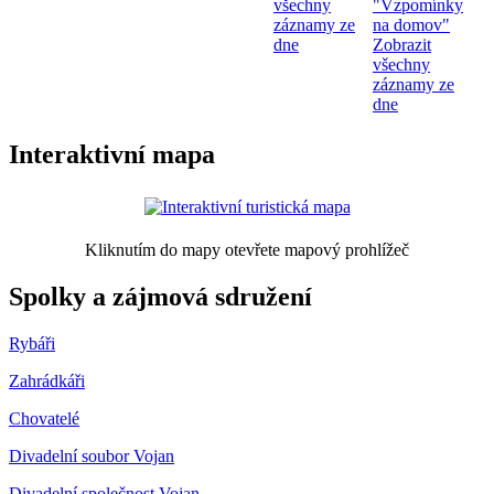
všechny
"Vzpomínky
záznamy ze
na domov"
dne
Zobrazit
všechny
záznamy ze
dne
Interaktivní mapa
Kliknutím do mapy otevřete mapový prohlížeč
Spolky a zájmová sdružení
Rybáři
Zahrádkáři
Chovatelé
Divadelní soubor Vojan
Divadelní společnost Vojan