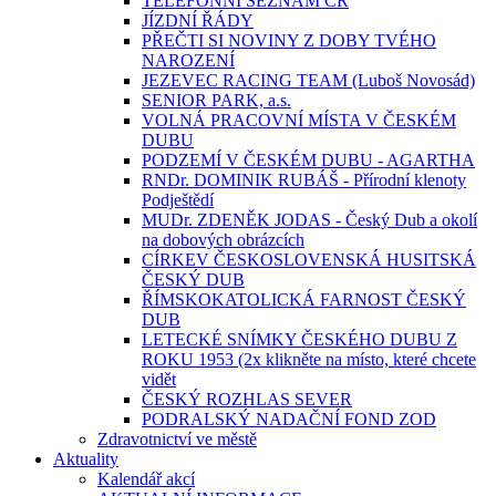
TELEFONNÍ SEZNAM ČR
JÍZDNÍ ŘÁDY
PŘEČTI SI NOVINY Z DOBY TVÉHO
NAROZENÍ
JEZEVEC RACING TEAM (Luboš Novosád)
SENIOR PARK, a.s.
VOLNÁ PRACOVNÍ MÍSTA V ČESKÉM
DUBU
PODZEMÍ V ČESKÉM DUBU - AGARTHA
RNDr. DOMINIK RUBÁŠ - Přírodní klenoty
Podještědí
MUDr. ZDENĚK JODAS - Český Dub a okolí
na dobových obrázcích
CÍRKEV ČESKOSLOVENSKÁ HUSITSKÁ
ČESKÝ DUB
ŘÍMSKOKATOLICKÁ FARNOST ČESKÝ
DUB
LETECKÉ SNÍMKY ČESKÉHO DUBU Z
ROKU 1953 (2x klikněte na místo, které chcete
vidět
ČESKÝ ROZHLAS SEVER
PODRALSKÝ NADAČNÍ FOND ZOD
Zdravotnictví ve městě
Aktuality
Kalendář akcí