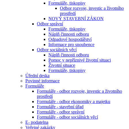
Formuláře, tiskopisy
Odbor rozvoje, investic a životního
prostředí
NOVÝ STAVEBNÍ ZÁKON
Odbor správní
Formuláře, tiskopisy
Náplň činnosti odboru
Odpadové hospodářství
Informace pro snoubence
Odbor sociálních věcí
Náplň činnosti odboru
Pomoc v nepříznivé životní situaci
Životní situace
Formuláře, tiskopisy
Úřední deska
Povinné informace
Formuláře
Formuláře - odbor rozvoje, investic a životního
prostředí
Formuláře - odbor ekonomiky a majetku
Formuláře - stavební úřad
Formuláře - odbor správní
Formuláře - odbor sociálních věcí
E- podatelna
Veřejné zakázky