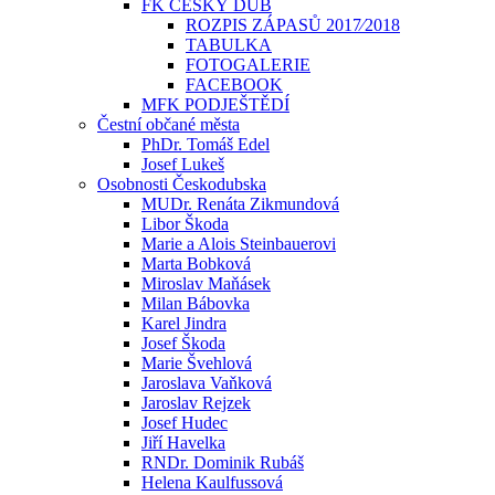
FK ČESKÝ DUB
ROZPIS ZÁPASŮ 2017⁄2018
TABULKA
FOTOGALERIE
FACEBOOK
MFK PODJEŠTĚDÍ
Čestní občané města
PhDr. Tomáš Edel
Josef Lukeš
Osobnosti Českodubska
MUDr. Renáta Zikmundová
Libor Škoda
Marie a Alois Steinbauerovi
Marta Bobková
Miroslav Maňásek
Milan Bábovka
Karel Jindra
Josef Škoda
Marie Švehlová
Jaroslava Vaňková
Jaroslav Rejzek
Josef Hudec
Jiří Havelka
RNDr. Dominik Rubáš
Helena Kaulfussová