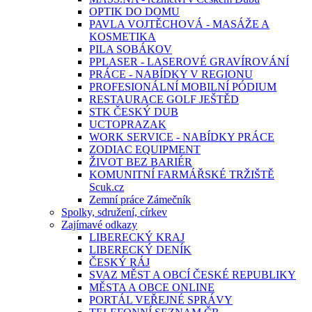
OPTIK DO DOMU
PAVLA VOJTĚCHOVÁ - MASÁŽE A
KOSMETIKA
PILA SOBÁKOV
PPLASER - LASEROVÉ GRAVÍROVÁNÍ
PRÁCE - NABÍDKY V REGIONU
PROFESIONÁLNÍ MOBILNÍ PÓDIUM
RESTAURACE GOLF JEŠTĚD
STK ČESKÝ DUB
UCTOPRAZAK
WORK SERVICE - NABÍDKY PRÁCE
ZODIAC EQUIPMENT
ŽIVOT BEZ BARIÉR
KOMUNITNÍ FARMÁŘSKÉ TRŽIŠTĚ
Scuk.cz
Zemní práce Zámečník
Spolky, sdružení, církev
Zajímavé odkazy
LIBERECKÝ KRAJ
LIBERECKÝ DENÍK
ČESKÝ RÁJ
SVAZ MĚST A OBCÍ ČESKÉ REPUBLIKY
MĚSTA A OBCE ONLINE
PORTÁL VEŘEJNÉ SPRÁVY