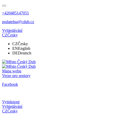
+420485147051
podatelna@cdub.cz
Vyhledávání
CZ
Česky
CZ
Česky
EN
English
DE
Deutsch
Mapa webu
Verze pro seniory
Facebook
Vytisknout
Vyhledávání
CZ
Česky