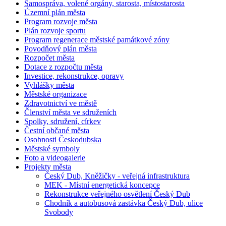
Samospráva, volené orgány, starosta, místostarosta
Územní plán města
Program rozvoje města
Plán rozvoje sportu
Program regenerace městské památkové zóny
Povodňový plán města
Rozpočet města
Dotace z rozpočtu města
Investice, rekonstrukce, opravy
Vyhlášky města
Městské organizace
Zdravotnictví ve městě
Členství města ve sdruženích
Spolky, sdružení, církev
Čestní občané města
Osobnosti Českodubska
Městské symboly
Foto a videogalerie
Projekty města
Český Dub, Kněžičky - veřejná infrastruktura
MEK - Místní energetická koncepce
Rekonstrukce veřejného osvětlení Český Dub
Chodník a autobusová zastávka Český Dub, ulice
Svobody