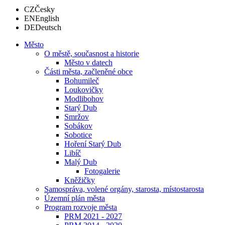
CZ
Česky
EN
English
DE
Deutsch
Město
O městě, současnost a historie
Město v datech
Části města, začleněné obce
Bohumileč
Loukovičky
Modlibohov
Starý Dub
Smržov
Sobákov
Sobotice
Hoření Starý Dub
Libíč
Malý Dub
Fotogalerie
Kněžičky
Samospráva, volené orgány, starosta, místostarosta
Územní plán města
Program rozvoje města
PRM 2021 - 2027