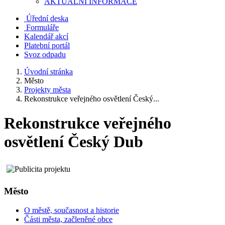
AKTUALNÍ INFORMACE
Úřední deska
Formuláře
Kalendář akcí
Platební portál
Svoz odpadu
Úvodní stránka
Město
Projekty města
Rekonstrukce veřejného osvětlení Český...
Rekonstrukce veřejného
osvětlení Český Dub
Město
O městě, současnost a historie
Části města, začleněné obce