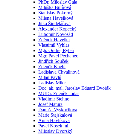
PhDr. Miloslav Gála
Miluška Bulířová
Stanislav Pokorný
Milena Havelková
Jitka Šindelářová
Alexander Kopecký
Lubomír Novosád
Zděnek Havelka
Vlastimil Vyhlas
Mgr. Ondřej Rybář
Mgr. Pavel Pechanec
Jindřich Souček
Zdeněk Knebl
Ladislava Chvalinová
Milan Pavlů
Ladislav Miler
Doc. ak. mal. Jaroslav Eduard Dvořák
MUDr. Zdeněk Jodas
Vladimír Stehno
Josef Matura
Danuša Vyskočilová
Marie Stejskalová
Anna Havlíková
Pavel Nosek ml.
Miloslav Dvorský