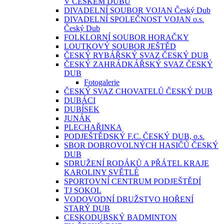
V ČESKÉM DUBU
DIVADELNÍ SOUBOR VOJAN Český Dub
DIVADELNÍ SPOLEČNOST VOJAN o.s.
Český Dub
FOLKLORNÍ SOUBOR HORAČKY
LOUTKOVÝ SOUBOR JEŠTĚD
ČESKÝ RYBÁŘSKÝ SVAZ ČESKÝ DUB
ČESKÝ ZAHRÁDKÁŘSKÝ SVAZ ČESKÝ
DUB
Fotogalerie
ČESKÝ SVAZ CHOVATELŮ ČESKÝ DUB
DUBÁCI
DUBÍSEK
JUNÁK
PLECHAŘINKA
PODJEŠTĚDSKÝ F.C. ČESKÝ DUB, o.s.
SBOR DOBROVOLNÝCH HASIČŮ ČESKÝ
DUB
SDRUŽENÍ RODÁKŮ A PŘÁTEL KRAJE
KAROLINY SVĚTLÉ
SPORTOVNÍ CENTRUM PODJEŠTĚDÍ
TJ SOKOL
VODOVODNÍ DRUŽSTVO HOŘENÍ
STARÝ DUB
CESKODUBSKÝ BADMINTON