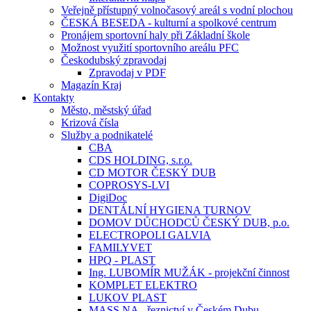
Veřejně přístupný volnočasový areál s vodní plochou
ČESKÁ BESEDA - kulturní a spolkové centrum
Pronájem sportovní haly při Základní škole
Možnost využití sportovního areálu PFC
Českodubský zpravodaj
Zpravodaj v PDF
Magazín Kraj
Kontakty
Město, městský úřad
Krizová čísla
Služby a podnikatelé
CBA
CDS HOLDING, s.r.o.
CD MOTOR ČESKÝ DUB
COPROSYS-LVI
DigiDoc
DENTÁLNÍ HYGIENA TURNOV
DOMOV DŮCHODCŮ ČESKÝ DUB, p.o.
ELECTROPOLI GALVIA
FAMILYVET
HPQ - PLAST
Ing. LUBOMÍR MUŽÁK - projekční činnost
KOMPLET ELEKTRO
LUKOV PLAST
MASS.NA - řeznictví v Českém Dubu