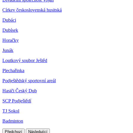
Církev československá husitská
Dubáci
Dubísek
Horačky
Junák
Loutkový soubor Ještěd
Plechařinka
Podještědský sportovní areál
Hasiči Český Dub
SCP Podještědí
TJ Sokol
Badminton
Předchozí
Následující