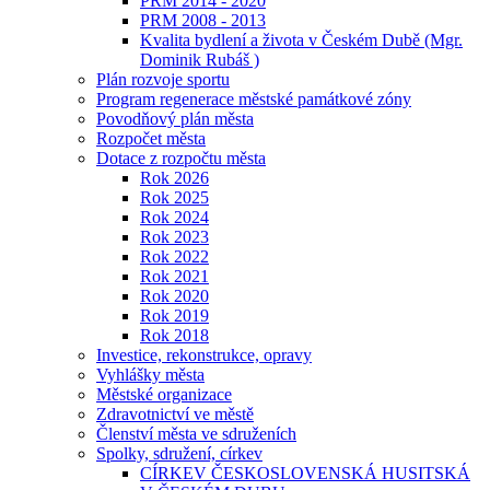
PRM 2014 - 2020
PRM 2008 - 2013
Kvalita bydlení a života v Českém Dubě (Mgr.
Dominik Rubáš )
Plán rozvoje sportu
Program regenerace městské památkové zóny
Povodňový plán města
Rozpočet města
Dotace z rozpočtu města
Rok 2026
Rok 2025
Rok 2024
Rok 2023
Rok 2022
Rok 2021
Rok 2020
Rok 2019
Rok 2018
Investice, rekonstrukce, opravy
Vyhlášky města
Městské organizace
Zdravotnictví ve městě
Členství města ve sdruženích
Spolky, sdružení, církev
CÍRKEV ČESKOSLOVENSKÁ HUSITSKÁ