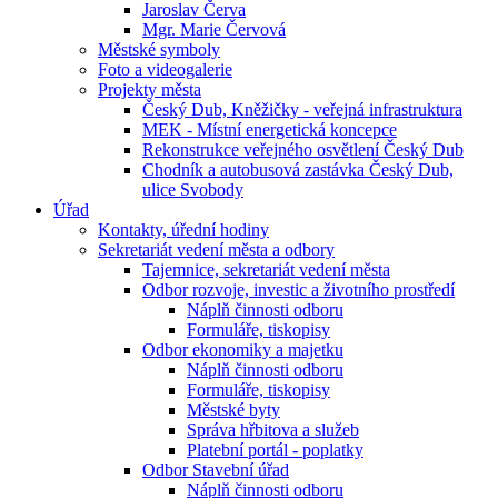
Jaroslav Červa
Mgr. Marie Červová
Městské symboly
Foto a videogalerie
Projekty města
Český Dub, Kněžičky - veřejná infrastruktura
MEK - Místní energetická koncepce
Rekonstrukce veřejného osvětlení Český Dub
Chodník a autobusová zastávka Český Dub,
ulice Svobody
Úřad
Kontakty, úřední hodiny
Sekretariát vedení města a odbory
Tajemnice, sekretariát vedení města
Odbor rozvoje, investic a životního prostředí
Náplň činnosti odboru
Formuláře, tiskopisy
Odbor ekonomiky a majetku
Náplň činnosti odboru
Formuláře, tiskopisy
Městské byty
Správa hřbitova a služeb
Platební portál - poplatky
Odbor Stavební úřad
Náplň činnosti odboru