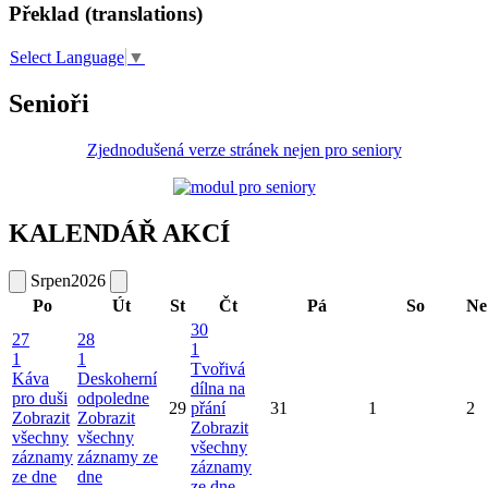
Překlad (translations)
Select Language
▼
Senioři
Zjednodušená verze stránek nejen pro seniory
KALENDÁŘ AKCÍ
Srpen
2026
Po
Út
St
Čt
Pá
So
Ne
30
27
28
1
1
1
Tvořivá
Káva
Deskoherní
dílna na
pro duši
odpoledne
29
přání
31
1
2
Zobrazit
Zobrazit
Zobrazit
všechny
všechny
všechny
záznamy
záznamy ze
záznamy
ze dne
dne
ze dne