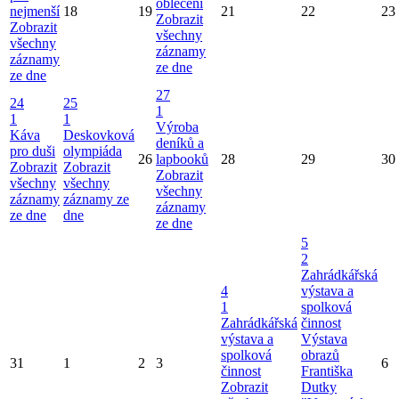
oblečení
nejmenší
18
19
21
22
23
Zobrazit
Zobrazit
všechny
všechny
záznamy
záznamy
ze dne
ze dne
27
24
25
1
1
1
Výroba
Káva
Deskovková
deníků a
pro duši
olympiáda
26
lapbooků
28
29
30
Zobrazit
Zobrazit
Zobrazit
všechny
všechny
všechny
záznamy
záznamy ze
záznamy
ze dne
dne
ze dne
5
2
Zahrádkářská
4
výstava a
1
spolková
Zahrádkářská
činnost
výstava a
Výstava
spolková
obrazů
31
1
2
3
6
činnost
Františka
Zobrazit
Dutky