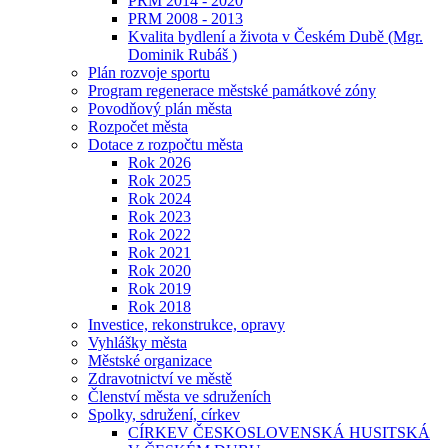
PRM 2014 - 2020
PRM 2008 - 2013
Kvalita bydlení a života v Českém Dubě (Mgr.
Dominik Rubáš )
Plán rozvoje sportu
Program regenerace městské památkové zóny
Povodňový plán města
Rozpočet města
Dotace z rozpočtu města
Rok 2026
Rok 2025
Rok 2024
Rok 2023
Rok 2022
Rok 2021
Rok 2020
Rok 2019
Rok 2018
Investice, rekonstrukce, opravy
Vyhlášky města
Městské organizace
Zdravotnictví ve městě
Členství města ve sdruženích
Spolky, sdružení, církev
CÍRKEV ČESKOSLOVENSKÁ HUSITSKÁ