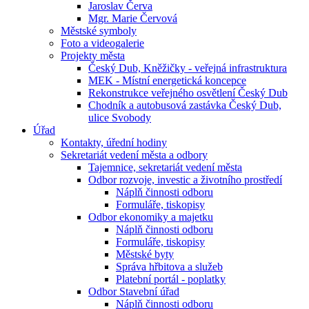
Jaroslav Červa
Mgr. Marie Červová
Městské symboly
Foto a videogalerie
Projekty města
Český Dub, Kněžičky - veřejná infrastruktura
MEK - Místní energetická koncepce
Rekonstrukce veřejného osvětlení Český Dub
Chodník a autobusová zastávka Český Dub,
ulice Svobody
Úřad
Kontakty, úřední hodiny
Sekretariát vedení města a odbory
Tajemnice, sekretariát vedení města
Odbor rozvoje, investic a životního prostředí
Náplň činnosti odboru
Formuláře, tiskopisy
Odbor ekonomiky a majetku
Náplň činnosti odboru
Formuláře, tiskopisy
Městské byty
Správa hřbitova a služeb
Platební portál - poplatky
Odbor Stavební úřad
Náplň činnosti odboru