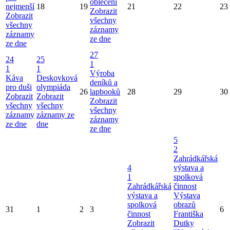
oblečení
nejmenší
18
19
21
22
23
Zobrazit
Zobrazit
všechny
všechny
záznamy
záznamy
ze dne
ze dne
27
24
25
1
1
1
Výroba
Káva
Deskovková
deníků a
pro duši
olympiáda
26
lapbooků
28
29
30
Zobrazit
Zobrazit
Zobrazit
všechny
všechny
všechny
záznamy
záznamy ze
záznamy
ze dne
dne
ze dne
5
2
Zahrádkářská
4
výstava a
1
spolková
Zahrádkářská
činnost
výstava a
Výstava
spolková
obrazů
31
1
2
3
6
činnost
Františka
Zobrazit
Dutky