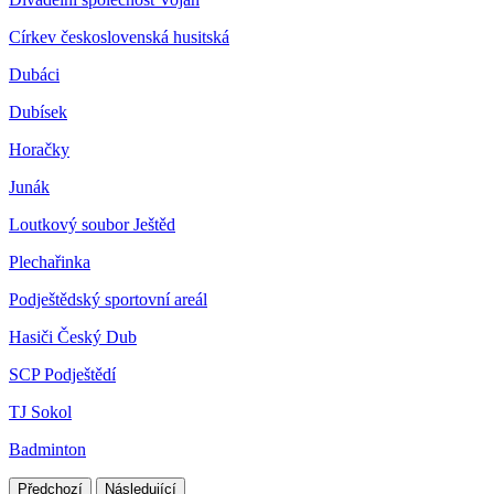
Církev československá husitská
Dubáci
Dubísek
Horačky
Junák
Loutkový soubor Ještěd
Plechařinka
Podještědský sportovní areál
Hasiči Český Dub
SCP Podještědí
TJ Sokol
Badminton
Předchozí
Následující