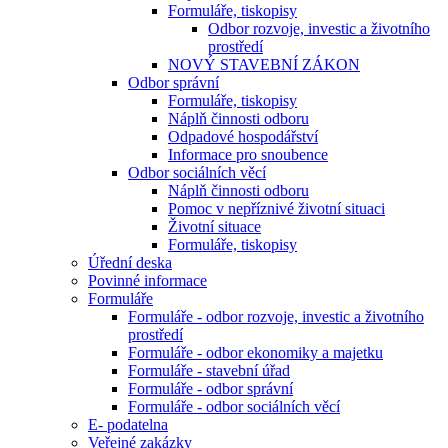
Formuláře, tiskopisy
Odbor rozvoje, investic a životního
prostředí
NOVÝ STAVEBNÍ ZÁKON
Odbor správní
Formuláře, tiskopisy
Náplň činnosti odboru
Odpadové hospodářství
Informace pro snoubence
Odbor sociálních věcí
Náplň činnosti odboru
Pomoc v nepříznivé životní situaci
Životní situace
Formuláře, tiskopisy
Úřední deska
Povinné informace
Formuláře
Formuláře - odbor rozvoje, investic a životního
prostředí
Formuláře - odbor ekonomiky a majetku
Formuláře - stavební úřad
Formuláře - odbor správní
Formuláře - odbor sociálních věcí
E- podatelna
Veřejné zakázky