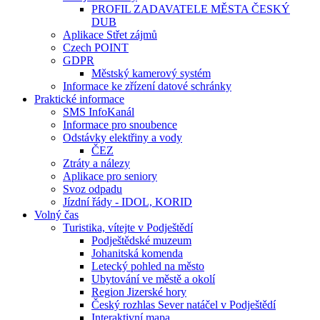
PROFIL ZADAVATELE MĚSTA ČESKÝ
DUB
Aplikace Střet zájmů
Czech POINT
GDPR
Městský kamerový systém
Informace ke zřízení datové schránky
Praktické informace
SMS InfoKanál
Informace pro snoubence
Odstávky elektřiny a vody
ČEZ
Ztráty a nálezy
Aplikace pro seniory
Svoz odpadu
Jízdní řády - IDOL, KORID
Volný čas
Turistika, vítejte v Podještědí
Podještědské muzeum
Johanitská komenda
Letecký pohled na město
Ubytování ve městě a okolí
Region Jizerské hory
Český rozhlas Sever natáčel v Podještědí
Interaktivní mapa