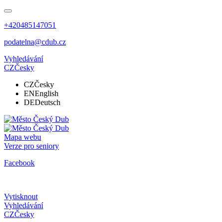
+420485147051
podatelna@cdub.cz
Vyhledávání
CZ
Česky
CZ
Česky
EN
English
DE
Deutsch
Mapa webu
Verze pro seniory
Facebook
Vytisknout
Vyhledávání
CZ
Česky