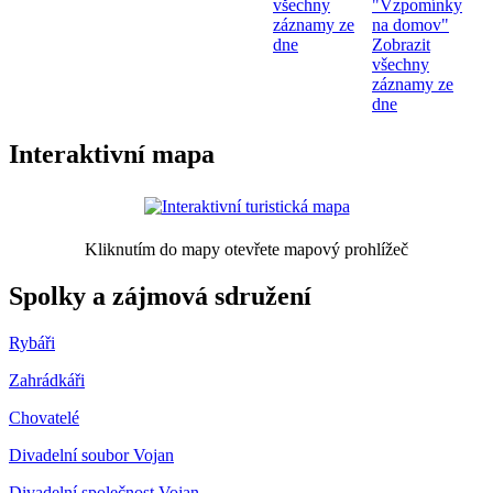
všechny
"Vzpomínky
záznamy ze
na domov"
dne
Zobrazit
všechny
záznamy ze
dne
Interaktivní mapa
Kliknutím do mapy otevřete mapový prohlížeč
Spolky a zájmová sdružení
Rybáři
Zahrádkáři
Chovatelé
Divadelní soubor Vojan
Divadelní společnost Vojan