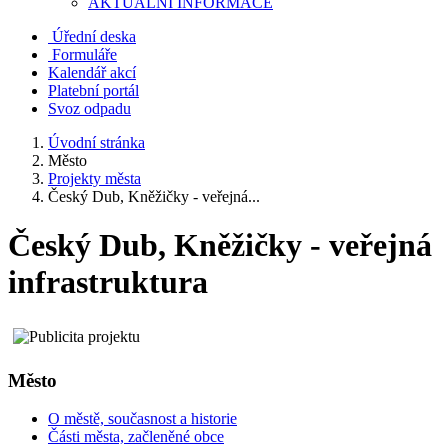
AKTUALNÍ INFORMACE
Úřední deska
Formuláře
Kalendář akcí
Platební portál
Svoz odpadu
Úvodní stránka
Město
Projekty města
Český Dub, Kněžičky - veřejná...
Český Dub, Kněžičky - veřejná
infrastruktura
Město
O městě, současnost a historie
Části města, začleněné obce