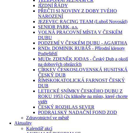
TELEFONNÍ SEZNAM ČR
JÍZDNÍ ŘÁDY
PŘEČTI SI NOVINY Z DOBY TVÉHO
NAROZENÍ
JEZEVEC RACING TEAM (Luboš Novosád)
SENIOR PARK, a.s.
VOLNÁ PRACOVNÍ MÍSTA V ČESKÉM
DUBU
PODZEMÍ V ČESKÉM DUBU - AGARTHA
RNDr. DOMINIK RUBÁŠ - Přírodní klenoty
Podještědí
MUDr. ZDENĚK JODAS - Český Dub a okolí
na dobových obrázcích
CÍRKEV ČESKOSLOVENSKÁ HUSITSKÁ
ČESKÝ DUB
ŘÍMSKOKATOLICKÁ FARNOST ČESKÝ
DUB
LETECKÉ SNÍMKY ČESKÉHO DUBU Z
ROKU 1953 (2x klikněte na místo, které chcete
vidět
ČESKÝ ROZHLAS SEVER
PODRALSKÝ NADAČNÍ FOND ZOD
Zdravotnictví ve městě
Aktuality
Kalendář akcí