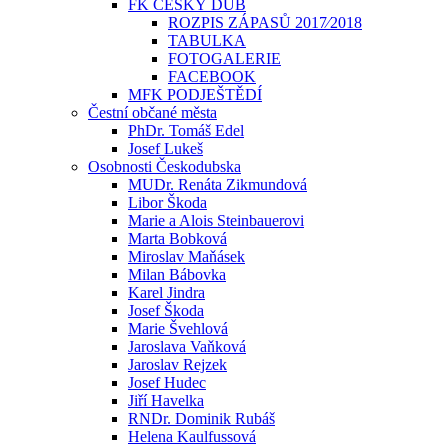
FK ČESKÝ DUB
ROZPIS ZÁPASŮ 2017⁄2018
TABULKA
FOTOGALERIE
FACEBOOK
MFK PODJEŠTĚDÍ
Čestní občané města
PhDr. Tomáš Edel
Josef Lukeš
Osobnosti Českodubska
MUDr. Renáta Zikmundová
Libor Škoda
Marie a Alois Steinbauerovi
Marta Bobková
Miroslav Maňásek
Milan Bábovka
Karel Jindra
Josef Škoda
Marie Švehlová
Jaroslava Vaňková
Jaroslav Rejzek
Josef Hudec
Jiří Havelka
RNDr. Dominik Rubáš
Helena Kaulfussová