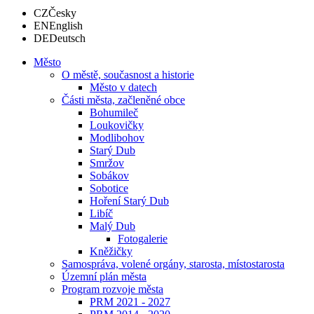
CZ
Česky
EN
English
DE
Deutsch
Město
O městě, současnost a historie
Město v datech
Části města, začleněné obce
Bohumileč
Loukovičky
Modlibohov
Starý Dub
Smržov
Sobákov
Sobotice
Hoření Starý Dub
Libíč
Malý Dub
Fotogalerie
Kněžičky
Samospráva, volené orgány, starosta, místostarosta
Územní plán města
Program rozvoje města
PRM 2021 - 2027