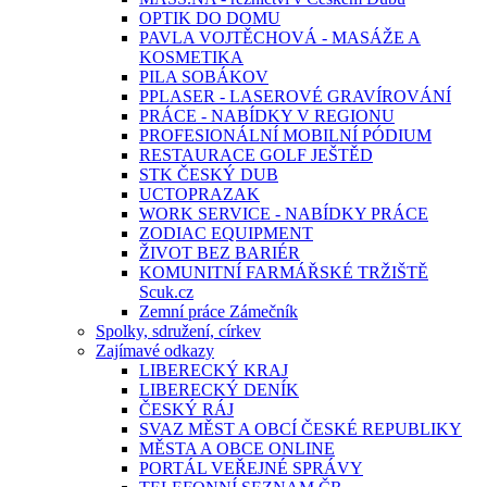
OPTIK DO DOMU
PAVLA VOJTĚCHOVÁ - MASÁŽE A
KOSMETIKA
PILA SOBÁKOV
PPLASER - LASEROVÉ GRAVÍROVÁNÍ
PRÁCE - NABÍDKY V REGIONU
PROFESIONÁLNÍ MOBILNÍ PÓDIUM
RESTAURACE GOLF JEŠTĚD
STK ČESKÝ DUB
UCTOPRAZAK
WORK SERVICE - NABÍDKY PRÁCE
ZODIAC EQUIPMENT
ŽIVOT BEZ BARIÉR
KOMUNITNÍ FARMÁŘSKÉ TRŽIŠTĚ
Scuk.cz
Zemní práce Zámečník
Spolky, sdružení, církev
Zajímavé odkazy
LIBERECKÝ KRAJ
LIBERECKÝ DENÍK
ČESKÝ RÁJ
SVAZ MĚST A OBCÍ ČESKÉ REPUBLIKY
MĚSTA A OBCE ONLINE
PORTÁL VEŘEJNÉ SPRÁVY