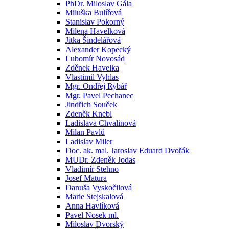
PhDr. Miloslav Gála
Miluška Bulířová
Stanislav Pokorný
Milena Havelková
Jitka Šindelářová
Alexander Kopecký
Lubomír Novosád
Zděnek Havelka
Vlastimil Vyhlas
Mgr. Ondřej Rybář
Mgr. Pavel Pechanec
Jindřich Souček
Zdeněk Knebl
Ladislava Chvalinová
Milan Pavlů
Ladislav Miler
Doc. ak. mal. Jaroslav Eduard Dvořák
MUDr. Zdeněk Jodas
Vladimír Stehno
Josef Matura
Danuša Vyskočilová
Marie Stejskalová
Anna Havlíková
Pavel Nosek ml.
Miloslav Dvorský