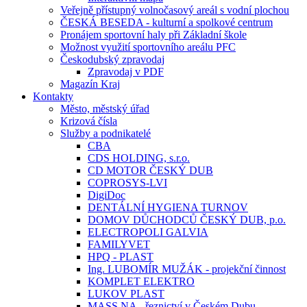
Veřejně přístupný volnočasový areál s vodní plochou
ČESKÁ BESEDA - kulturní a spolkové centrum
Pronájem sportovní haly při Základní škole
Možnost využití sportovního areálu PFC
Českodubský zpravodaj
Zpravodaj v PDF
Magazín Kraj
Kontakty
Město, městský úřad
Krizová čísla
Služby a podnikatelé
CBA
CDS HOLDING, s.r.o.
CD MOTOR ČESKÝ DUB
COPROSYS-LVI
DigiDoc
DENTÁLNÍ HYGIENA TURNOV
DOMOV DŮCHODCŮ ČESKÝ DUB, p.o.
ELECTROPOLI GALVIA
FAMILYVET
HPQ - PLAST
Ing. LUBOMÍR MUŽÁK - projekční činnost
KOMPLET ELEKTRO
LUKOV PLAST
MASS.NA - řeznictví v Českém Dubu