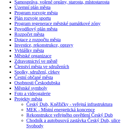
Samospráva, volené orgány, starosta, místostarosta
Územní plán města
Program rozvoje města
Plán rozvoje sportu
Program regenerace městské památkové zóny
Povodňový plán města
Rozpočet města
Dotace z rozpočtu města
Investice, rekonstrukce, opravy
Vyhlášky města
Městské organizace
Zdravotnictví ve městě
Členství města ve sdruženích
Spolky, sdružení, církev
Čestní občané města
Osobnosti Českodubska
Městské symboly
Foto a videogalerie
Projekty města
Český Dub, Kněžičky - veřejná infrastruktura
MEK - Místní energetická koncepce
Rekonstrukce veřejného osvětlení Český Dub
Chodník a autobusová zastávka Český Dub, ulice
Svobody