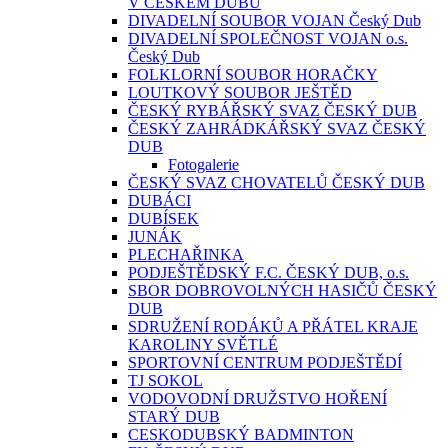
V ČESKÉM DUBU
DIVADELNÍ SOUBOR VOJAN Český Dub
DIVADELNÍ SPOLEČNOST VOJAN o.s.
Český Dub
FOLKLORNÍ SOUBOR HORAČKY
LOUTKOVÝ SOUBOR JEŠTĚD
ČESKÝ RYBÁŘSKÝ SVAZ ČESKÝ DUB
ČESKÝ ZAHRÁDKÁŘSKÝ SVAZ ČESKÝ
DUB
Fotogalerie
ČESKÝ SVAZ CHOVATELŮ ČESKÝ DUB
DUBÁCI
DUBÍSEK
JUNÁK
PLECHAŘINKA
PODJEŠTĚDSKÝ F.C. ČESKÝ DUB, o.s.
SBOR DOBROVOLNÝCH HASIČŮ ČESKÝ
DUB
SDRUŽENÍ RODÁKŮ A PŘÁTEL KRAJE
KAROLINY SVĚTLÉ
SPORTOVNÍ CENTRUM PODJEŠTĚDÍ
TJ SOKOL
VODOVODNÍ DRUŽSTVO HOŘENÍ
STARÝ DUB
CESKODUBSKÝ BADMINTON