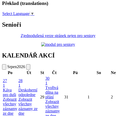
Překlad (translations)
Select Language
▼
Senioři
Zjednodušená verze stránek nejen pro seniory
KALENDÁŘ AKCÍ
Srpen
2026
Po
Út
St
Čt
Pá
So
Ne
30
27
28
1
1
1
Tvořivá
Káva
Deskoherní
dílna na
pro duši
odpoledne
29
přání
31
1
2
Zobrazit
Zobrazit
Zobrazit
všechny
všechny
všechny
záznamy
záznamy ze
záznamy
ze dne
dne
ze dne