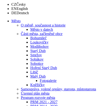
CZ
Česky
EN
English
DE
Deutsch
Město
O městě, současnost a historie
Město v datech
Části města, začleněné obce
Bohumileč
Loukovičky
Modlibohov
Starý Dub
Smržov
Sobákov
Sobotice
Hoření Starý Dub
Libíč
Malý Dub
Fotogalerie
Kněžičky
Samospráva, volené orgány, starosta, místostarosta
Územní plán města
Program rozvoje města
PRM 2021 - 2027