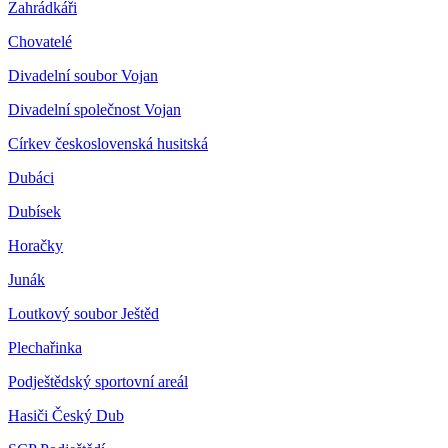
Zahrádkáři
Chovatelé
Divadelní soubor Vojan
Divadelní společnost Vojan
Církev československá husitská
Dubáci
Dubísek
Horačky
Junák
Loutkový soubor Ještěd
Plechařinka
Podještědský sportovní areál
Hasiči Český Dub