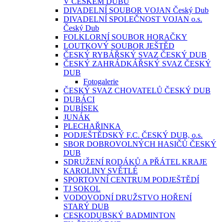
V ČESKÉM DUBU
DIVADELNÍ SOUBOR VOJAN Český Dub
DIVADELNÍ SPOLEČNOST VOJAN o.s.
Český Dub
FOLKLORNÍ SOUBOR HORAČKY
LOUTKOVÝ SOUBOR JEŠTĚD
ČESKÝ RYBÁŘSKÝ SVAZ ČESKÝ DUB
ČESKÝ ZAHRÁDKÁŘSKÝ SVAZ ČESKÝ
DUB
Fotogalerie
ČESKÝ SVAZ CHOVATELŮ ČESKÝ DUB
DUBÁCI
DUBÍSEK
JUNÁK
PLECHAŘINKA
PODJEŠTĚDSKÝ F.C. ČESKÝ DUB, o.s.
SBOR DOBROVOLNÝCH HASIČŮ ČESKÝ
DUB
SDRUŽENÍ RODÁKŮ A PŘÁTEL KRAJE
KAROLINY SVĚTLÉ
SPORTOVNÍ CENTRUM PODJEŠTĚDÍ
TJ SOKOL
VODOVODNÍ DRUŽSTVO HOŘENÍ
STARÝ DUB
CESKODUBSKÝ BADMINTON