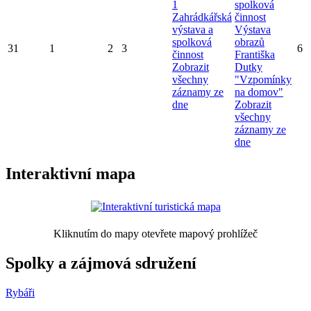
1
spolková
Zahrádkářská
činnost
výstava a
Výstava
spolková
obrazů
31
1
2
3
6
činnost
Františka
Zobrazit
Dutky
všechny
"Vzpomínky
záznamy ze
na domov"
dne
Zobrazit
všechny
záznamy ze
dne
Interaktivní mapa
Kliknutím do mapy otevřete mapový prohlížeč
Spolky a zájmová sdružení
Rybáři