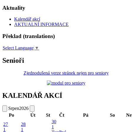
Aktuality
Kalendář akcí
AKTUALNÍ INFORMACE
Překlad (translations)
Select Language
▼
Senioři
Zjednodušená verze stránek nejen pro seniory
KALENDÁŘ AKCÍ
Srpen
2026
Po
Út
St
Čt
Pá
So
Ne
30
27
28
1
1
1