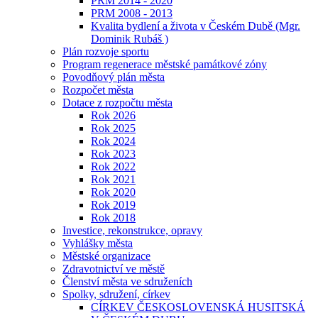
PRM 2014 - 2020
PRM 2008 - 2013
Kvalita bydlení a života v Českém Dubě (Mgr.
Dominik Rubáš )
Plán rozvoje sportu
Program regenerace městské památkové zóny
Povodňový plán města
Rozpočet města
Dotace z rozpočtu města
Rok 2026
Rok 2025
Rok 2024
Rok 2023
Rok 2022
Rok 2021
Rok 2020
Rok 2019
Rok 2018
Investice, rekonstrukce, opravy
Vyhlášky města
Městské organizace
Zdravotnictví ve městě
Členství města ve sdruženích
Spolky, sdružení, církev
CÍRKEV ČESKOSLOVENSKÁ HUSITSKÁ