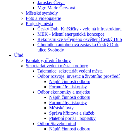
Jaroslav Červa
Mgr. Marie Červová
Městské symboly
Foto a videogalerie
Projekty města
Český Dub, Kněžičky - veřejná infrastruktura
MEK - Místní energetická koncepce
Rekonstrukce veřejného osvětlení Český Dub
Chodník a autobusová zastávka Český Dub,
ulice Svobody
Úřad
Kontakty, úřední hodiny
Sekretariát vedení města a odbory
Tajemnice, sekretariát vedení města
Odbor rozvoje, investic a životního prostředí
Náplň činnosti odboru
Formuláře, tiskopisy
Odbor ekonomiky a majetku
Náplň činnosti odboru
Formuláře, tiskopisy
Městské byty
Správa hřbitova a služeb
Platební portál - poplatky
Odbor Stavební úřad
Náplň činnosti odboru