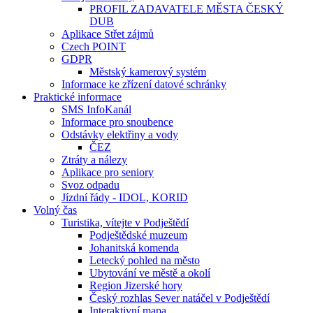
PROFIL ZADAVATELE MĚSTA ČESKÝ
DUB
Aplikace Střet zájmů
Czech POINT
GDPR
Městský kamerový systém
Informace ke zřízení datové schránky
Praktické informace
SMS InfoKanál
Informace pro snoubence
Odstávky elektřiny a vody
ČEZ
Ztráty a nálezy
Aplikace pro seniory
Svoz odpadu
Jízdní řády - IDOL, KORID
Volný čas
Turistika, vítejte v Podještědí
Podještědské muzeum
Johanitská komenda
Letecký pohled na město
Ubytování ve městě a okolí
Region Jizerské hory
Český rozhlas Sever natáčel v Podještědí
Interaktivní mapa