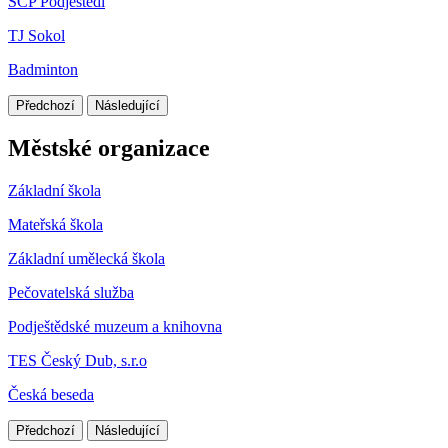
SCP Podještědí
TJ Sokol
Badminton
Předchozí
Následující
Městské organizace
Základní škola
Mateřská škola
Základní umělecká škola
Pečovatelská služba
Podještědské muzeum a knihovna
TES Český Dub, s.r.o
Česká beseda
Předchozí
Následující