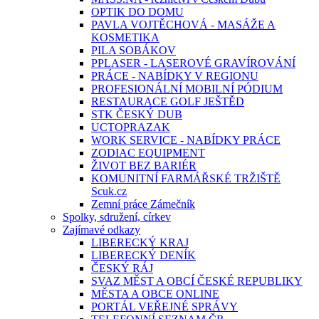
OPTIK DO DOMU
PAVLA VOJTĚCHOVÁ - MASÁŽE A
KOSMETIKA
PILA SOBÁKOV
PPLASER - LASEROVÉ GRAVÍROVÁNÍ
PRÁCE - NABÍDKY V REGIONU
PROFESIONÁLNÍ MOBILNÍ PÓDIUM
RESTAURACE GOLF JEŠTĚD
STK ČESKÝ DUB
UCTOPRAZAK
WORK SERVICE - NABÍDKY PRÁCE
ZODIAC EQUIPMENT
ŽIVOT BEZ BARIÉR
KOMUNITNÍ FARMÁŘSKÉ TRŽIŠTĚ
Scuk.cz
Zemní práce Zámečník
Spolky, sdružení, církev
Zajímavé odkazy
LIBERECKÝ KRAJ
LIBERECKÝ DENÍK
ČESKÝ RÁJ
SVAZ MĚST A OBCÍ ČESKÉ REPUBLIKY
MĚSTA A OBCE ONLINE
PORTÁL VEŘEJNÉ SPRÁVY