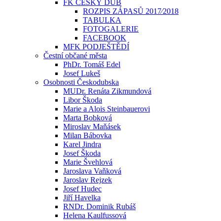
FK ČESKÝ DUB
ROZPIS ZÁPASŮ 2017⁄2018
TABULKA
FOTOGALERIE
FACEBOOK
MFK PODJEŠTĚDÍ
Čestní občané města
PhDr. Tomáš Edel
Josef Lukeš
Osobnosti Českodubska
MUDr. Renáta Zikmundová
Libor Škoda
Marie a Alois Steinbauerovi
Marta Bobková
Miroslav Maňásek
Milan Bábovka
Karel Jindra
Josef Škoda
Marie Švehlová
Jaroslava Vaňková
Jaroslav Rejzek
Josef Hudec
Jiří Havelka
RNDr. Dominik Rubáš
Helena Kaulfussová