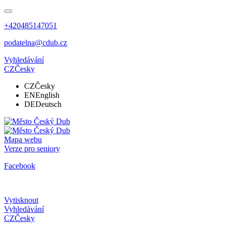
+420485147051
podatelna@cdub.cz
Vyhledávání
CZ
Česky
CZ
Česky
EN
English
DE
Deutsch
Mapa webu
Verze pro seniory
Facebook
Vytisknout
Vyhledávání
CZ
Česky