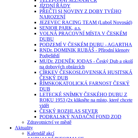
TELEFONNÍ SEZNAM ČR
JÍZDNÍ ŘÁDY
PŘEČTI SI NOVINY Z DOBY TVÉHO
NAROZENÍ
JEZEVEC RACING TEAM (Luboš Novosád)
SENIOR PARK, a.s.
VOLNÁ PRACOVNÍ MÍSTA V ČESKÉM
DUBU
PODZEMÍ V ČESKÉM DUBU - AGARTHA
RNDr. DOMINIK RUBÁŠ - Přírodní klenoty
Podještědí
MUDr. ZDENĚK JODAS - Český Dub a okolí
na dobových obrázcích
CÍRKEV ČESKOSLOVENSKÁ HUSITSKÁ
ČESKÝ DUB
ŘÍMSKOKATOLICKÁ FARNOST ČESKÝ
DUB
LETECKÉ SNÍMKY ČESKÉHO DUBU Z
ROKU 1953 (2x klikněte na místo, které chcete
vidět
ČESKÝ ROZHLAS SEVER
PODRALSKÝ NADAČNÍ FOND ZOD
Zdravotnictví ve městě
Aktuality
Kalendář akcí