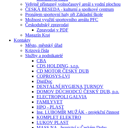
Veřejně přístupný volnočasový areál s vodní plochou
ČESKÁ BESEDA - kulturní a spolkové centrum
Pronájem sportovní haly při Základní škole
Možnost využití sportovního areálu PFC
Českodubský zpravodaj
Zpravodaj v PDF
Magazín Kraj
Kontakty
Město, městský úřad
Krizová čísla
Služby a podnikatelé
CBA
CDS HOLDING, s.r.o.
CD MOTOR ČESKÝ DUB
COPROSYS-LVI
DigiDoc
DENTÁLNÍ HYGIENA TURNOV
DOMOV DŮCHODCŮ ČESKÝ DUB, p.o.
ELECTROPOLI GALVIA
FAMILYVET
HPQ - PLAST
Ing. LUBOMÍR MUŽÁK - projekční činnost
KOMPLET ELEKTRO
LUKOV PLAST
MASS.NA - řeznictví v Českém Dubu