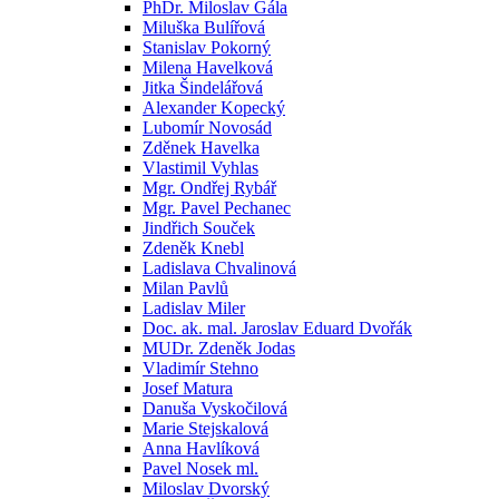
PhDr. Miloslav Gála
Miluška Bulířová
Stanislav Pokorný
Milena Havelková
Jitka Šindelářová
Alexander Kopecký
Lubomír Novosád
Zděnek Havelka
Vlastimil Vyhlas
Mgr. Ondřej Rybář
Mgr. Pavel Pechanec
Jindřich Souček
Zdeněk Knebl
Ladislava Chvalinová
Milan Pavlů
Ladislav Miler
Doc. ak. mal. Jaroslav Eduard Dvořák
MUDr. Zdeněk Jodas
Vladimír Stehno
Josef Matura
Danuša Vyskočilová
Marie Stejskalová
Anna Havlíková
Pavel Nosek ml.
Miloslav Dvorský