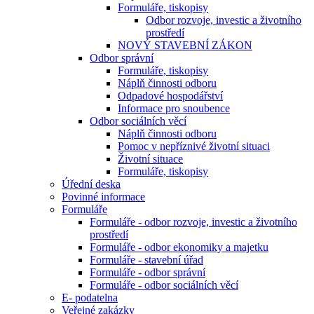
Formuláře, tiskopisy
Odbor rozvoje, investic a životního
prostředí
NOVÝ STAVEBNÍ ZÁKON
Odbor správní
Formuláře, tiskopisy
Náplň činnosti odboru
Odpadové hospodářství
Informace pro snoubence
Odbor sociálních věcí
Náplň činnosti odboru
Pomoc v nepříznivé životní situaci
Životní situace
Formuláře, tiskopisy
Úřední deska
Povinné informace
Formuláře
Formuláře - odbor rozvoje, investic a životního
prostředí
Formuláře - odbor ekonomiky a majetku
Formuláře - stavební úřad
Formuláře - odbor správní
Formuláře - odbor sociálních věcí
E- podatelna
Veřejné zakázky