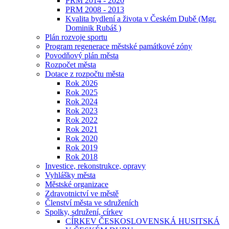
PRM 2014 - 2020
PRM 2008 - 2013
Kvalita bydlení a života v Českém Dubě (Mgr.
Dominik Rubáš )
Plán rozvoje sportu
Program regenerace městské památkové zóny
Povodňový plán města
Rozpočet města
Dotace z rozpočtu města
Rok 2026
Rok 2025
Rok 2024
Rok 2023
Rok 2022
Rok 2021
Rok 2020
Rok 2019
Rok 2018
Investice, rekonstrukce, opravy
Vyhlášky města
Městské organizace
Zdravotnictví ve městě
Členství města ve sdruženích
Spolky, sdružení, církev
CÍRKEV ČESKOSLOVENSKÁ HUSITSKÁ