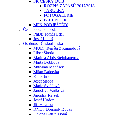
FK ČESKÝ DUB
ROZPIS ZÁPASŮ 2017⁄2018
TABULKA
FOTOGALERIE
FACEBOOK
MFK PODJEŠTĚDÍ
Čestní občané města
PhDr. Tomáš Edel
Josef Lukeš
Osobnosti Českodubska
MUDr. Renáta Zikmundová
Libor Škoda
Marie a Alois Steinbauerovi
Marta Bobková
Miroslav Maňásek
Milan Bábovka
Karel Jindra
Josef Škoda
Marie Švehlová
Jaroslava Vaňková
Jaroslav Rejzek
Josef Hudec
Jiří Havelka
RNDr. Dominik Rubáš
Helena Kaulfussová