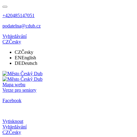
+420485147051
podatelna@cdub.cz
Vyhledávání
CZ
Česky
CZ
Česky
EN
English
DE
Deutsch
Mapa webu
Verze pro seniory
Facebook
Vytisknout
Vyhledávání
CZ
Česky