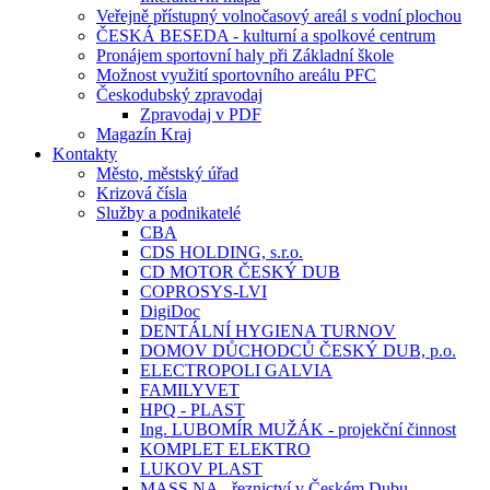
Veřejně přístupný volnočasový areál s vodní plochou
ČESKÁ BESEDA - kulturní a spolkové centrum
Pronájem sportovní haly při Základní škole
Možnost využití sportovního areálu PFC
Českodubský zpravodaj
Zpravodaj v PDF
Magazín Kraj
Kontakty
Město, městský úřad
Krizová čísla
Služby a podnikatelé
CBA
CDS HOLDING, s.r.o.
CD MOTOR ČESKÝ DUB
COPROSYS-LVI
DigiDoc
DENTÁLNÍ HYGIENA TURNOV
DOMOV DŮCHODCŮ ČESKÝ DUB, p.o.
ELECTROPOLI GALVIA
FAMILYVET
HPQ - PLAST
Ing. LUBOMÍR MUŽÁK - projekční činnost
KOMPLET ELEKTRO
LUKOV PLAST
MASS.NA - řeznictví v Českém Dubu