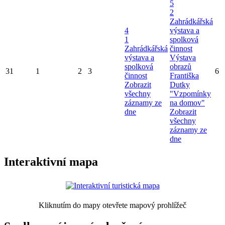
5
2
Zahrádkářská
4
výstava a
1
spolková
Zahrádkářská
činnost
výstava a
Výstava
spolková
obrazů
31
1
2
3
6
činnost
Františka
Zobrazit
Dutky
všechny
"Vzpomínky
záznamy ze
na domov"
dne
Zobrazit
všechny
záznamy ze
dne
Interaktivní mapa
Kliknutím do mapy otevřete mapový prohlížeč