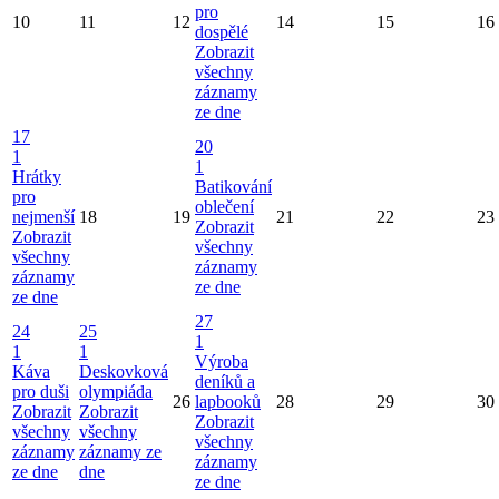
pro
10
11
12
14
15
16
dospělé
Zobrazit
všechny
záznamy
ze dne
17
20
1
1
Hrátky
Batikování
pro
oblečení
nejmenší
18
19
21
22
23
Zobrazit
Zobrazit
všechny
všechny
záznamy
záznamy
ze dne
ze dne
27
24
25
1
1
1
Výroba
Káva
Deskovková
deníků a
pro duši
olympiáda
26
lapbooků
28
29
30
Zobrazit
Zobrazit
Zobrazit
všechny
všechny
všechny
záznamy
záznamy ze
záznamy
ze dne
dne
ze dne