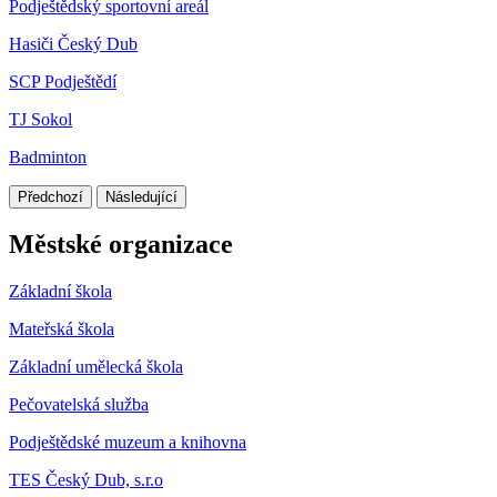
Podještědský sportovní areál
Hasiči Český Dub
SCP Podještědí
TJ Sokol
Badminton
Předchozí
Následující
Městské organizace
Základní škola
Mateřská škola
Základní umělecká škola
Pečovatelská služba
Podještědské muzeum a knihovna
TES Český Dub, s.r.o