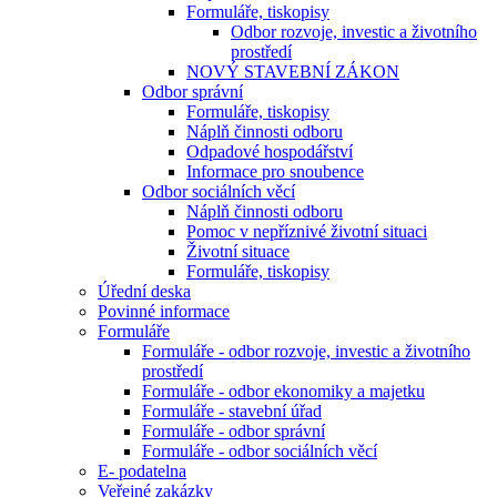
Formuláře, tiskopisy
Odbor rozvoje, investic a životního
prostředí
NOVÝ STAVEBNÍ ZÁKON
Odbor správní
Formuláře, tiskopisy
Náplň činnosti odboru
Odpadové hospodářství
Informace pro snoubence
Odbor sociálních věcí
Náplň činnosti odboru
Pomoc v nepříznivé životní situaci
Životní situace
Formuláře, tiskopisy
Úřední deska
Povinné informace
Formuláře
Formuláře - odbor rozvoje, investic a životního
prostředí
Formuláře - odbor ekonomiky a majetku
Formuláře - stavební úřad
Formuláře - odbor správní
Formuláře - odbor sociálních věcí
E- podatelna
Veřejné zakázky