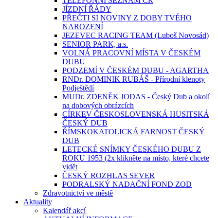
TELEFONNÍ SEZNAM ČR
JÍZDNÍ ŘÁDY
PŘEČTI SI NOVINY Z DOBY TVÉHO
NAROZENÍ
JEZEVEC RACING TEAM (Luboš Novosád)
SENIOR PARK, a.s.
VOLNÁ PRACOVNÍ MÍSTA V ČESKÉM
DUBU
PODZEMÍ V ČESKÉM DUBU - AGARTHA
RNDr. DOMINIK RUBÁŠ - Přírodní klenoty
Podještědí
MUDr. ZDENĚK JODAS - Český Dub a okolí
na dobových obrázcích
CÍRKEV ČESKOSLOVENSKÁ HUSITSKÁ
ČESKÝ DUB
ŘÍMSKOKATOLICKÁ FARNOST ČESKÝ
DUB
LETECKÉ SNÍMKY ČESKÉHO DUBU Z
ROKU 1953 (2x klikněte na místo, které chcete
vidět
ČESKÝ ROZHLAS SEVER
PODRALSKÝ NADAČNÍ FOND ZOD
Zdravotnictví ve městě
Aktuality
Kalendář akcí