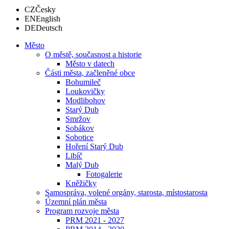
CZ
Česky
EN
English
DE
Deutsch
Město
O městě, současnost a historie
Město v datech
Části města, začleněné obce
Bohumileč
Loukovičky
Modlibohov
Starý Dub
Smržov
Sobákov
Sobotice
Hoření Starý Dub
Libíč
Malý Dub
Fotogalerie
Kněžičky
Samospráva, volené orgány, starosta, místostarosta
Územní plán města
Program rozvoje města
PRM 2021 - 2027