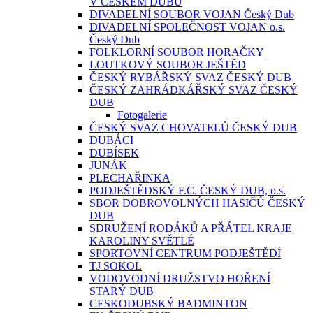
V ČESKÉM DUBU
DIVADELNÍ SOUBOR VOJAN Český Dub
DIVADELNÍ SPOLEČNOST VOJAN o.s.
Český Dub
FOLKLORNÍ SOUBOR HORAČKY
LOUTKOVÝ SOUBOR JEŠTĚD
ČESKÝ RYBÁŘSKÝ SVAZ ČESKÝ DUB
ČESKÝ ZAHRÁDKÁŘSKÝ SVAZ ČESKÝ
DUB
Fotogalerie
ČESKÝ SVAZ CHOVATELŮ ČESKÝ DUB
DUBÁCI
DUBÍSEK
JUNÁK
PLECHAŘINKA
PODJEŠTĚDSKÝ F.C. ČESKÝ DUB, o.s.
SBOR DOBROVOLNÝCH HASIČŮ ČESKÝ
DUB
SDRUŽENÍ RODÁKŮ A PŘÁTEL KRAJE
KAROLINY SVĚTLÉ
SPORTOVNÍ CENTRUM PODJEŠTĚDÍ
TJ SOKOL
VODOVODNÍ DRUŽSTVO HOŘENÍ
STARÝ DUB
CESKODUBSKÝ BADMINTON