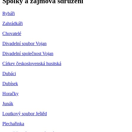
Spolky a zájmová sdružení
Rybáři
Zahrádkáři
Chovatelé
Divadelní soubor Vojan
Divadelní společnost Vojan
Církev československá husitská
Dubáci
Dubísek
Horačky
Junák
Loutkový soubor Ještěd
Plechařinka