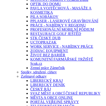
OPTIK DO DOMU
PAVLA VOJTĚCHOVÁ - MASÁŽE A
KOSMETIKA
PILA SOBÁKOV
PPLASER - LASEROVÉ GRAVÍROVÁNÍ
PRÁCE - NABÍDKY V REGIONU
PROFESIONÁLNÍ MOBILNÍ PÓDIUM
RESTAURACE GOLF JEŠTĚD
STK ČESKÝ DUB
UCTOPRAZAK
WORK SERVICE - NABÍDKY PRÁCE
ZODIAC EQUIPMENT
ŽIVOT BEZ BARIÉR
KOMUNITNÍ FARMÁŘSKÉ TRŽIŠTĚ
Scuk.cz
Zemní práce Zámečník
Spolky, sdružení, církev
Zajímavé odkazy
LIBERECKÝ KRAJ
LIBERECKÝ DENÍK
ČESKÝ RÁJ
SVAZ MĚST A OBCÍ ČESKÉ REPUBLIKY
MĚSTA A OBCE ONLINE
PORTÁL VEŘEJNÉ SPRÁVY