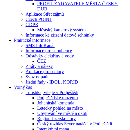
PROFIL ZADAVATELE MĚSTA ČESKÝ
DUB
Aplikace Střet zájmů
Czech POINT
GDPR
Městský kamerový systém
Informace ke zřízení datové schránky
Praktické informace
SMS InfoKanál
Informace pro snoubence
Odstávky elektřiny a vody
ČEZ
Ztráty a nálezy
Aplikace pro seniory
Svoz odpadu
Jízdní řády - IDOL, KORID
Volný čas
Turistika, vítejte v Podještědí
Podještědské muzeum
Johanitská komenda
Letecký pohled na město
Ubytování ve městě a okolí
Region Jizerské hory
Český rozhlas Sever natáčel v Podještědí
Interaktivní mapa