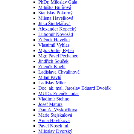
PhDr. Miloslav Gála
Miluška Bulířová
Stanislav Pokorný
Milena Havelková
Jitka Šindelářová
Alexander Kopecký
Lubomír Novosád
Zděnek Havelka
Vlastimil Vyhlas
Mgr. Ondřej Rybář
Mgr. Pavel Pechanec
Jindřich Souček
Zdeněk Knebl
Ladislava Chvalinová
Milan Pavlů
Ladislav Miler
Doc. ak. mal. Jaroslav Eduard Dvořák
MUDr. Zdeněk Jodas
Vladimír Stehno
Josef Matura
Danuša Vyskočilová
Marie Stejskalová
Anna Havlíková
Pavel Nosek ml.
Miloslav Dvorský