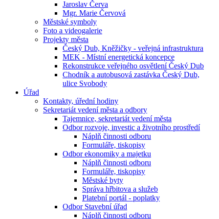
Jaroslav Červa
Mgr. Marie Červová
Městské symboly
Foto a videogalerie
Projekty města
Český Dub, Kněžičky - veřejná infrastruktura
MEK - Místní energetická koncepce
Rekonstrukce veřejného osvětlení Český Dub
Chodník a autobusová zastávka Český Dub,
ulice Svobody
Úřad
Kontakty, úřední hodiny
Sekretariát vedení města a odbory
Tajemnice, sekretariát vedení města
Odbor rozvoje, investic a životního prostředí
Náplň činnosti odboru
Formuláře, tiskopisy
Odbor ekonomiky a majetku
Náplň činnosti odboru
Formuláře, tiskopisy
Městské byty
Správa hřbitova a služeb
Platební portál - poplatky
Odbor Stavební úřad
Náplň činnosti odboru