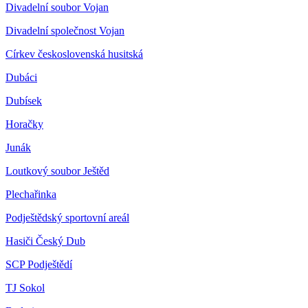
Divadelní soubor Vojan
Divadelní společnost Vojan
Církev československá husitská
Dubáci
Dubísek
Horačky
Junák
Loutkový soubor Ještěd
Plechařinka
Podještědský sportovní areál
Hasiči Český Dub
SCP Podještědí
TJ Sokol