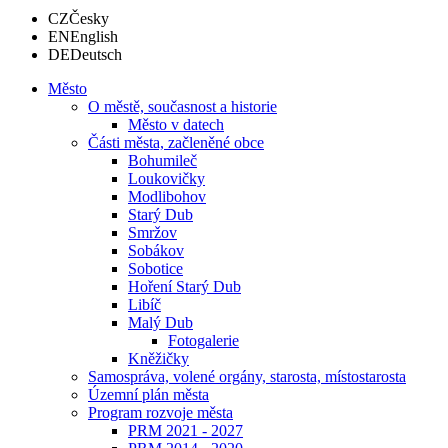
CZ
Česky
EN
English
DE
Deutsch
Město
O městě, současnost a historie
Město v datech
Části města, začleněné obce
Bohumileč
Loukovičky
Modlibohov
Starý Dub
Smržov
Sobákov
Sobotice
Hoření Starý Dub
Libíč
Malý Dub
Fotogalerie
Kněžičky
Samospráva, volené orgány, starosta, místostarosta
Územní plán města
Program rozvoje města
PRM 2021 - 2027