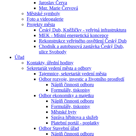
Jaroslav Červa
Mgr. Marie Červová
Městské symboly
Foto a videogalerie
Projekty města
Český Dub, Kněžičky - veřejná infrastruktura
MEK - Místní energetická koncepce
Rekonstrukce veřejného osvětlení Český Dub
Chodník a autobusová zastávka Český Dub,
ulice Svobody
Úřad
Kontakty, úřední hodiny
Sekretariát vedení města a odbory
Tajemnice, sekretariát vedení města
Odbor rozvoje, investic a životního prostředí
Náplň činnosti odboru
Formuláře, tiskopisy
Odbor ekonomiky a majetku
Náplň činnosti odboru
Formuláře, tiskopisy
Městské byty
Správa hřbitova a služeb
Platební portál - poplatky
Odbor Stavební úřad
Náplň činnosti odboru