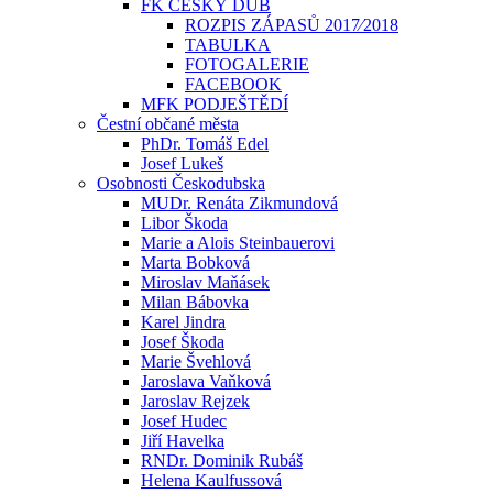
FK ČESKÝ DUB
ROZPIS ZÁPASŮ 2017⁄2018
TABULKA
FOTOGALERIE
FACEBOOK
MFK PODJEŠTĚDÍ
Čestní občané města
PhDr. Tomáš Edel
Josef Lukeš
Osobnosti Českodubska
MUDr. Renáta Zikmundová
Libor Škoda
Marie a Alois Steinbauerovi
Marta Bobková
Miroslav Maňásek
Milan Bábovka
Karel Jindra
Josef Škoda
Marie Švehlová
Jaroslava Vaňková
Jaroslav Rejzek
Josef Hudec
Jiří Havelka
RNDr. Dominik Rubáš
Helena Kaulfussová