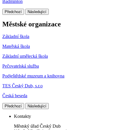
Badminton
Předchozí
Následující
Městské organizace
Základní škola
Mateřská škola
Základní umělecká škola
Pečovatelská služba
Podještědské muzeum a knihovna
TES Český Dub, s.r.o
Česká beseda
Předchozí
Následující
Kontakty
Městský úřad Český Dub