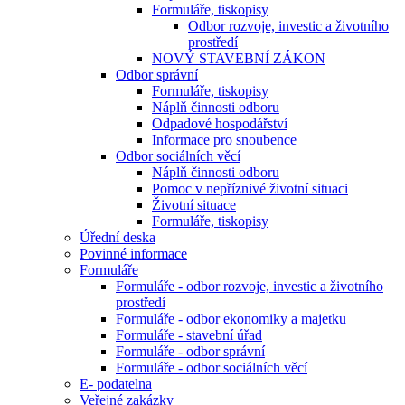
Formuláře, tiskopisy
Odbor rozvoje, investic a životního
prostředí
NOVÝ STAVEBNÍ ZÁKON
Odbor správní
Formuláře, tiskopisy
Náplň činnosti odboru
Odpadové hospodářství
Informace pro snoubence
Odbor sociálních věcí
Náplň činnosti odboru
Pomoc v nepříznivé životní situaci
Životní situace
Formuláře, tiskopisy
Úřední deska
Povinné informace
Formuláře
Formuláře - odbor rozvoje, investic a životního
prostředí
Formuláře - odbor ekonomiky a majetku
Formuláře - stavební úřad
Formuláře - odbor správní
Formuláře - odbor sociálních věcí
E- podatelna
Veřejné zakázky