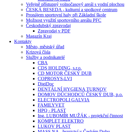
Veřejně přístupný volnočasový areál s vodní plochou
ČESKÁ BESEDA - kulturní a spolkové centrum
Pronájem sportovní haly při Základní škole
Možnost využití sportovního areálu PFC
Českodubský zpravodaj
Zpravodaj v PDF
Magazín Kraj
Kontakty
Město, městský úřad
Krizová čísla
Služby a podnikatelé
CBA
CDS HOLDING, s.r.o.
CD MOTOR ČESKÝ DUB
COPROSYS-LVI
DigiDoc
DENTÁLNÍ HYGIENA TURNOV
DOMOV DŮCHODCŮ ČESKÝ DUB, p.o.
ELECTROPOLI GALVIA
FAMILYVET
HPQ - PLAST
Ing. LUBOMÍR MUŽÁK - projekční činnost
KOMPLET ELEKTRO
LUKOV PLAST
MASS.NA - řeznictví v Českém Dubu