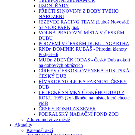
TELEFONNÍ SEZNAM ČR
JÍZDNÍ ŘÁDY
PŘEČTI SI NOVINY Z DOBY TVÉHO
NAROZENÍ
JEZEVEC RACING TEAM (Luboš Novosád)
SENIOR PARK, a.s.
VOLNÁ PRACOVNÍ MÍSTA V ČESKÉM
DUBU
PODZEMÍ V ČESKÉM DUBU - AGARTHA
RNDr. DOMINIK RUBÁŠ - Přírodní klenoty
Podještědí
MUDr. ZDENĚK JODAS - Český Dub a okolí
na dobových obrázcích
CÍRKEV ČESKOSLOVENSKÁ HUSITSKÁ
ČESKÝ DUB
ŘÍMSKOKATOLICKÁ FARNOST ČESKÝ
DUB
LETECKÉ SNÍMKY ČESKÉHO DUBU Z
ROKU 1953 (2x klikněte na místo, které chcete
vidět
ČESKÝ ROZHLAS SEVER
PODRALSKÝ NADAČNÍ FOND ZOD
Zdravotnictví ve městě
Aktuality
Kalendář akcí