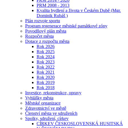
PRM 2014 - 2020
PRM 2008 - 2013
Kvalita bydlení a života v Českém Dubě (Mgr.
Dominik Rubáš )
Plán rozvoje sportu
Program regenerace městské památkové zóny
Povodňový plán města
Rozpočet města
Dotace z rozpočtu města
Rok 2026
Rok 2025
Rok 2024
Rok 2023
Rok 2022
Rok 2021
Rok 2020
Rok 2019
Rok 2018
Investice, rekonstrukce, opravy
Vyhlášky města
Městské organizace
Zdravotnictví ve městě
Členství města ve sdruženích
Spolky, sdružení, církev
CÍRKEV ČESKOSLOVENSKÁ HUSITSKÁ