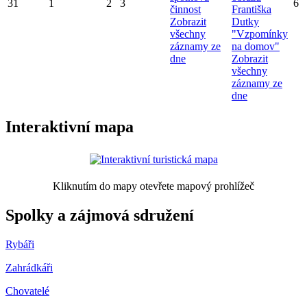
31
1
2
3
6
činnost
Františka
Zobrazit
Dutky
všechny
"Vzpomínky
záznamy ze
na domov"
dne
Zobrazit
všechny
záznamy ze
dne
Interaktivní mapa
Kliknutím do mapy otevřete mapový prohlížeč
Spolky a zájmová sdružení
Rybáři
Zahrádkáři
Chovatelé