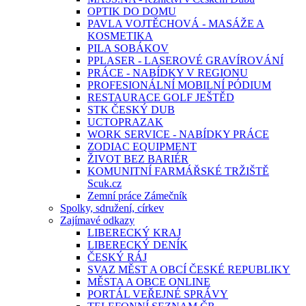
OPTIK DO DOMU
PAVLA VOJTĚCHOVÁ - MASÁŽE A
KOSMETIKA
PILA SOBÁKOV
PPLASER - LASEROVÉ GRAVÍROVÁNÍ
PRÁCE - NABÍDKY V REGIONU
PROFESIONÁLNÍ MOBILNÍ PÓDIUM
RESTAURACE GOLF JEŠTĚD
STK ČESKÝ DUB
UCTOPRAZAK
WORK SERVICE - NABÍDKY PRÁCE
ZODIAC EQUIPMENT
ŽIVOT BEZ BARIÉR
KOMUNITNÍ FARMÁŘSKÉ TRŽIŠTĚ
Scuk.cz
Zemní práce Zámečník
Spolky, sdružení, církev
Zajímavé odkazy
LIBERECKÝ KRAJ
LIBERECKÝ DENÍK
ČESKÝ RÁJ
SVAZ MĚST A OBCÍ ČESKÉ REPUBLIKY
MĚSTA A OBCE ONLINE
PORTÁL VEŘEJNÉ SPRÁVY