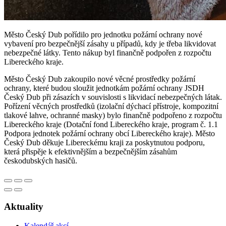
Město Český Dub pořídilo pro jednotku požární ochrany nové
vybavení pro bezpečnější zásahy u případů, kdy je třeba likvidovat
nebezpečné látky. Tento nákup byl finančně podpořen z rozpočtu
Libereckého kraje.
Město Český Dub zakoupilo nové věcné prostředky požární
ochrany, které budou sloužit jednotkám požární ochrany JSDH
Český Dub při zásazích v souvislosti s likvidací nebezpečných látak.
Pořízení věcných prostředků (izolační dýchací přístroje, kompozitní
tlakové lahve, ochranné masky) bylo finančně podpořeno z rozpočtu
Libereckého kraje (Dotační fond Libereckého kraje, program č. 1.1
Podpora jednotek požární ochrany obcí Libereckého kraje). Město
Český Dub děkuje Libereckému kraji za poskytnutou podporu,
která přispěje k efektivnějším a bezpečnějším zásahům
českodubských hasičů.
Aktuality
Kalendář akcí