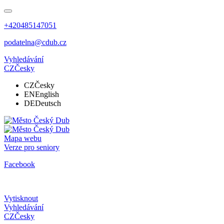
+420485147051
podatelna@cdub.cz
Vyhledávání
CZ
Česky
CZ
Česky
EN
English
DE
Deutsch
Mapa webu
Verze pro seniory
Facebook
Vytisknout
Vyhledávání
CZ
Česky