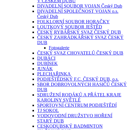
V ČESKÉM DUBU
DIVADELNÍ SOUBOR VOJAN Český Dub
DIVADELNÍ SPOLEČNOST VOJAN o.s.
Český Dub
FOLKLORNÍ SOUBOR HORAČKY
LOUTKOVÝ SOUBOR JEŠTĚD
ČESKÝ RYBÁŘSKÝ SVAZ ČESKÝ DUB
ČESKÝ ZAHRÁDKÁŘSKÝ SVAZ ČESKÝ
DUB
Fotogalerie
ČESKÝ SVAZ CHOVATELŮ ČESKÝ DUB
DUBÁCI
DUBÍSEK
JUNÁK
PLECHAŘINKA
PODJEŠTĚDSKÝ F.C. ČESKÝ DUB, o.s.
SBOR DOBROVOLNÝCH HASIČŮ ČESKÝ
DUB
SDRUŽENÍ RODÁKŮ A PŘÁTEL KRAJE
KAROLINY SVĚTLÉ
SPORTOVNÍ CENTRUM PODJEŠTĚDÍ
TJ SOKOL
VODOVODNÍ DRUŽSTVO HOŘENÍ
STARÝ DUB
CESKODUBSKÝ BADMINTON