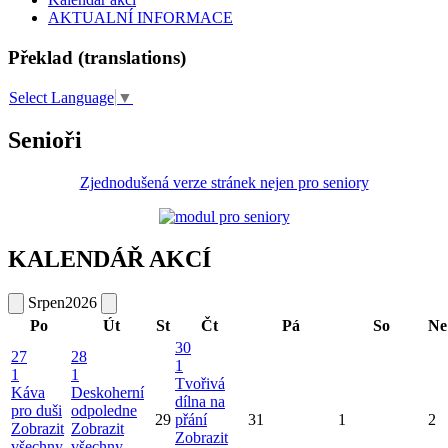
AKTUALNÍ INFORMACE
Překlad (translations)
Select Language
▼
Senioři
Zjednodušená verze stránek nejen pro seniory
KALENDÁŘ AKCÍ
Srpen
2026
Po
Út
St
Čt
Pá
So
Ne
30
27
28
1
1
1
Tvořivá
Káva
Deskoherní
dílna na
pro duši
odpoledne
29
přání
31
1
2
Zobrazit
Zobrazit
Zobrazit
všechny
všechny