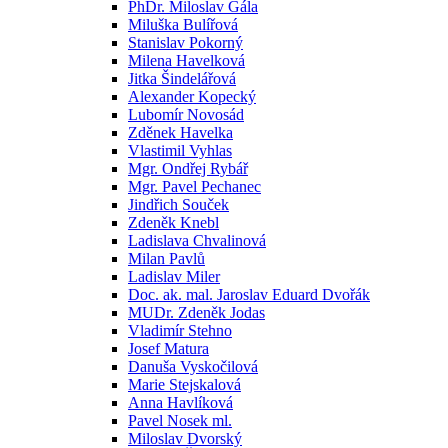
PhDr. Miloslav Gála
Miluška Bulířová
Stanislav Pokorný
Milena Havelková
Jitka Šindelářová
Alexander Kopecký
Lubomír Novosád
Zděnek Havelka
Vlastimil Vyhlas
Mgr. Ondřej Rybář
Mgr. Pavel Pechanec
Jindřich Souček
Zdeněk Knebl
Ladislava Chvalinová
Milan Pavlů
Ladislav Miler
Doc. ak. mal. Jaroslav Eduard Dvořák
MUDr. Zdeněk Jodas
Vladimír Stehno
Josef Matura
Danuša Vyskočilová
Marie Stejskalová
Anna Havlíková
Pavel Nosek ml.
Miloslav Dvorský