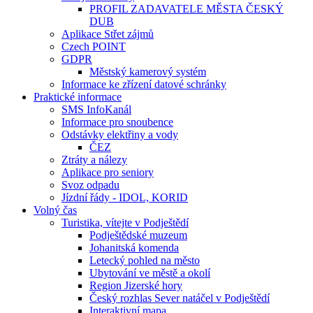
PROFIL ZADAVATELE MĚSTA ČESKÝ
DUB
Aplikace Střet zájmů
Czech POINT
GDPR
Městský kamerový systém
Informace ke zřízení datové schránky
Praktické informace
SMS InfoKanál
Informace pro snoubence
Odstávky elektřiny a vody
ČEZ
Ztráty a nálezy
Aplikace pro seniory
Svoz odpadu
Jízdní řády - IDOL, KORID
Volný čas
Turistika, vítejte v Podještědí
Podještědské muzeum
Johanitská komenda
Letecký pohled na město
Ubytování ve městě a okolí
Region Jizerské hory
Český rozhlas Sever natáčel v Podještědí
Interaktivní mapa