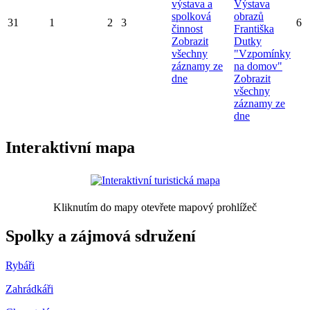
výstava a
Výstava
spolková
obrazů
31
1
2
3
6
činnost
Františka
Zobrazit
Dutky
všechny
"Vzpomínky
záznamy ze
na domov"
dne
Zobrazit
všechny
záznamy ze
dne
Interaktivní mapa
Kliknutím do mapy otevřete mapový prohlížeč
Spolky a zájmová sdružení
Rybáři
Zahrádkáři