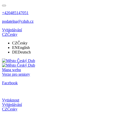
+420485147051
podatelna@cdub.cz
Vyhledávání
CZ
Česky
CZ
Česky
EN
English
DE
Deutsch
Mapa webu
Verze pro seniory
Facebook
Vytisknout
Vyhledávání
CZ
Česky