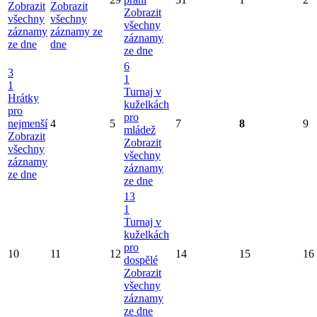
Zobrazit
Zobrazit
Zobrazit
všechny
všechny
všechny
záznamy
záznamy ze
záznamy
ze dne
dne
ze dne
6
3
1
1
Turnaj v
Hrátky
kuželkách
pro
pro
nejmenší
4
5
7
8
9
mládež
Zobrazit
Zobrazit
všechny
všechny
záznamy
záznamy
ze dne
ze dne
13
1
Turnaj v
kuželkách
pro
10
11
12
14
15
16
dospělé
Zobrazit
všechny
záznamy
ze dne