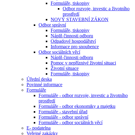
Formuláře, tiskopisy
Odbor rozvoje, investic a životního
prostředí
NOVÝ STAVEBNÍ ZÁKON
Odbor správní
Formuláře, tiskopisy
Náplň činnosti odboru
Odpadové hospodářství
Informace pro snoubence
Odbor sociálních věcí
Náplň činnosti odboru
Pomoc v nepříznivé životní situaci
Životní situace
Formuláře, tiskopisy
Úřední deska
Povinné informace
Formuláře
Formuláře - odbor rozvoje, investic a životního
prostředí
Formuláře - odbor ekonomiky a majetku
Formuláře - stavební úřad
Formuláře - odbor správní
Formuláře - odbor sociálních věcí
E- podatelna
Veřejné zakázky