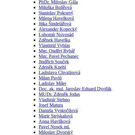
PhDr. Miloslav Gála
Miluška Bulířová
Stanislav Pokorný
Milena Havelková
Jitka Šindelářová
Alexander Kopecký
Lubomír Novosád
Zděnek Havelka
Vlastimil Vyhlas
Mgr. Ondřej Rybář
Mgr. Pavel Pechanec
Jindřich Souček
Zdeněk Knebl
Ladislava Chvalinová
Milan Pavlů
Ladislav Miler
Doc. ak. mal. Jaroslav Eduard Dvořák
MUDr. Zdeněk Jodas
Vladimír Stehno
Josef Matura
Danuša Vyskočilová
Marie Stejskalová
Anna Havlíková
Pavel Nosek ml.
Miloslav Dvorský