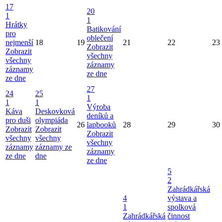
17
20
1
1
Hrátky
Batikování
pro
oblečení
nejmenší
18
19
21
22
23
Zobrazit
Zobrazit
všechny
všechny
záznamy
záznamy
ze dne
ze dne
27
24
25
1
1
1
Výroba
Káva
Deskovková
deníků a
pro duši
olympiáda
26
lapbooků
28
29
30
Zobrazit
Zobrazit
Zobrazit
všechny
všechny
všechny
záznamy
záznamy ze
záznamy
ze dne
dne
ze dne
5
2
Zahrádkářská
4
výstava a
1
spolková
Zahrádkářská
činnost