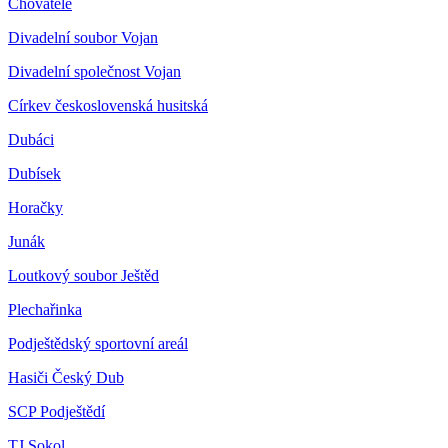
Chovatelé
Divadelní soubor Vojan
Divadelní společnost Vojan
Církev československá husitská
Dubáci
Dubísek
Horačky
Junák
Loutkový soubor Ještěd
Plechařinka
Podještědský sportovní areál
Hasiči Český Dub
SCP Podještědí
TJ Sokol