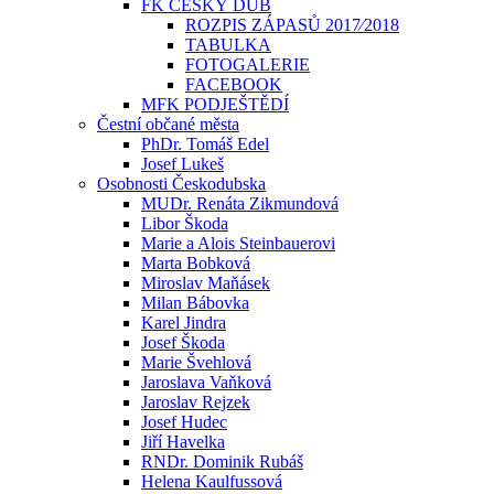
FK ČESKÝ DUB
ROZPIS ZÁPASŮ 2017⁄2018
TABULKA
FOTOGALERIE
FACEBOOK
MFK PODJEŠTĚDÍ
Čestní občané města
PhDr. Tomáš Edel
Josef Lukeš
Osobnosti Českodubska
MUDr. Renáta Zikmundová
Libor Škoda
Marie a Alois Steinbauerovi
Marta Bobková
Miroslav Maňásek
Milan Bábovka
Karel Jindra
Josef Škoda
Marie Švehlová
Jaroslava Vaňková
Jaroslav Rejzek
Josef Hudec
Jiří Havelka
RNDr. Dominik Rubáš
Helena Kaulfussová