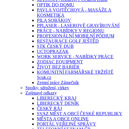
OPTIK DO DOMU
PAVLA VOJTĚCHOVÁ - MASÁŽE A
KOSMETIKA
PILA SOBÁKOV
PPLASER - LASEROVÉ GRAVÍROVÁNÍ
PRÁCE - NABÍDKY V REGIONU
PROFESIONÁLNÍ MOBILNÍ PÓDIUM
RESTAURACE GOLF JEŠTĚD
STK ČESKÝ DUB
UCTOPRAZAK
WORK SERVICE - NABÍDKY PRÁCE
ZODIAC EQUIPMENT
ŽIVOT BEZ BARIÉR
KOMUNITNÍ FARMÁŘSKÉ TRŽIŠTĚ
Scuk.cz
Zemní práce Zámečník
Spolky, sdružení, církev
Zajímavé odkazy
LIBERECKÝ KRAJ
LIBERECKÝ DENÍK
ČESKÝ RÁJ
SVAZ MĚST A OBCÍ ČESKÉ REPUBLIKY
MĚSTA A OBCE ONLINE
PORTÁL VEŘEJNÉ SPRÁVY