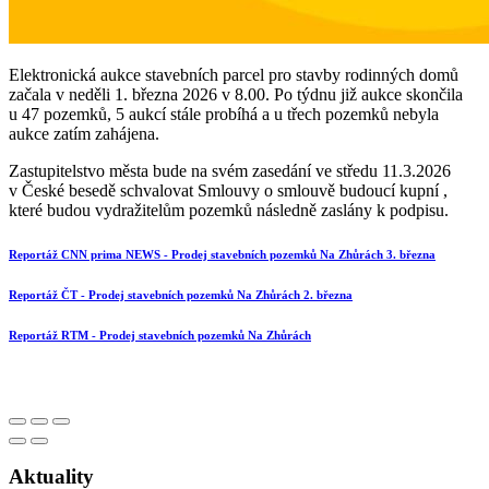
Elektronická aukce stavebních parcel pro stavby rodinných domů
začala v neděli 1. března 2026 v 8.00. Po týdnu již aukce skončila
u 47 pozemků, 5 aukcí stále probíhá a u třech pozemků nebyla
aukce zatím zahájena.
Zastupitelstvo města bude na svém zasedání ve středu 11.3.2026
v České besedě schvalovat Smlouvy o smlouvě budoucí kupní ,
které budou vydražitelům pozemků následně zaslány k podpisu.
Reportáž CNN prima NEWS - Prodej stavebních pozemků Na Zhůrách 3. března
Reportáž ČT - Prodej stavebních pozemků Na Zhůrách 2. března
Reportáž RTM - Prodej stavebních pozemků Na Zhůrách
Aktuality