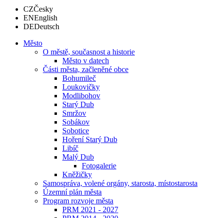
CZ
Česky
EN
English
DE
Deutsch
Město
O městě, současnost a historie
Město v datech
Části města, začleněné obce
Bohumileč
Loukovičky
Modlibohov
Starý Dub
Smržov
Sobákov
Sobotice
Hoření Starý Dub
Libíč
Malý Dub
Fotogalerie
Kněžičky
Samospráva, volené orgány, starosta, místostarosta
Územní plán města
Program rozvoje města
PRM 2021 - 2027