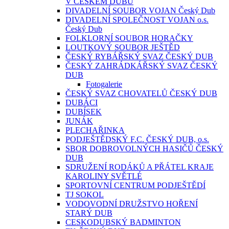
V ČESKÉM DUBU
DIVADELNÍ SOUBOR VOJAN Český Dub
DIVADELNÍ SPOLEČNOST VOJAN o.s.
Český Dub
FOLKLORNÍ SOUBOR HORAČKY
LOUTKOVÝ SOUBOR JEŠTĚD
ČESKÝ RYBÁŘSKÝ SVAZ ČESKÝ DUB
ČESKÝ ZAHRÁDKÁŘSKÝ SVAZ ČESKÝ
DUB
Fotogalerie
ČESKÝ SVAZ CHOVATELŮ ČESKÝ DUB
DUBÁCI
DUBÍSEK
JUNÁK
PLECHAŘINKA
PODJEŠTĚDSKÝ F.C. ČESKÝ DUB, o.s.
SBOR DOBROVOLNÝCH HASIČŮ ČESKÝ
DUB
SDRUŽENÍ RODÁKŮ A PŘÁTEL KRAJE
KAROLINY SVĚTLÉ
SPORTOVNÍ CENTRUM PODJEŠTĚDÍ
TJ SOKOL
VODOVODNÍ DRUŽSTVO HOŘENÍ
STARÝ DUB
CESKODUBSKÝ BADMINTON