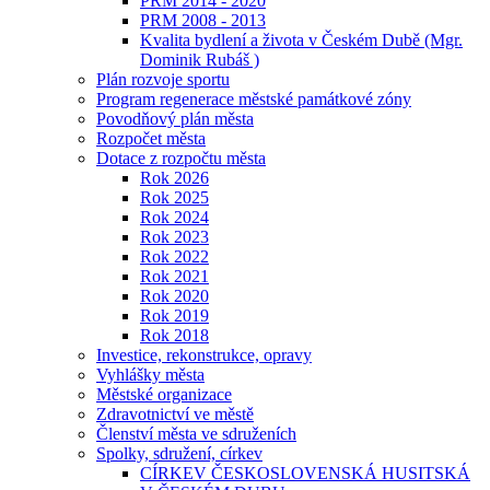
PRM 2014 - 2020
PRM 2008 - 2013
Kvalita bydlení a života v Českém Dubě (Mgr.
Dominik Rubáš )
Plán rozvoje sportu
Program regenerace městské památkové zóny
Povodňový plán města
Rozpočet města
Dotace z rozpočtu města
Rok 2026
Rok 2025
Rok 2024
Rok 2023
Rok 2022
Rok 2021
Rok 2020
Rok 2019
Rok 2018
Investice, rekonstrukce, opravy
Vyhlášky města
Městské organizace
Zdravotnictví ve městě
Členství města ve sdruženích
Spolky, sdružení, církev
CÍRKEV ČESKOSLOVENSKÁ HUSITSKÁ