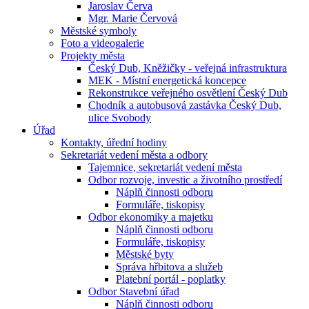
Jaroslav Červa
Mgr. Marie Červová
Městské symboly
Foto a videogalerie
Projekty města
Český Dub, Kněžičky - veřejná infrastruktura
MEK - Místní energetická koncepce
Rekonstrukce veřejného osvětlení Český Dub
Chodník a autobusová zastávka Český Dub,
ulice Svobody
Úřad
Kontakty, úřední hodiny
Sekretariát vedení města a odbory
Tajemnice, sekretariát vedení města
Odbor rozvoje, investic a životního prostředí
Náplň činnosti odboru
Formuláře, tiskopisy
Odbor ekonomiky a majetku
Náplň činnosti odboru
Formuláře, tiskopisy
Městské byty
Správa hřbitova a služeb
Platební portál - poplatky
Odbor Stavební úřad
Náplň činnosti odboru