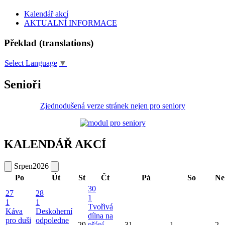
Kalendář akcí
AKTUALNÍ INFORMACE
Překlad (translations)
Select Language
▼
Senioři
Zjednodušená verze stránek nejen pro seniory
KALENDÁŘ AKCÍ
Srpen
2026
Po
Út
St
Čt
Pá
So
Ne
30
27
28
1
1
1
Tvořivá
Káva
Deskoherní
dílna na
pro duši
odpoledne
29
přání
31
1
2