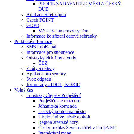
PROFIL ZADAVATELE MĚSTA ČESKÝ
DUB
Aplikace Střet zájmů
Czech POINT
GDPR
Městský kamerový systém
Informace ke zřízení datové schránky
Praktické informace
SMS InfoKanál
Informace pro snoubence
Odstávky elektřiny a vody
ČEZ
Ztráty a nálezy
Aplikace pro seniory
Svoz odpadu
Jízdní řády - IDOL, KORID
Volný čas
Turistika, vítejte v Podještědí
Podještědské muzeum
Johanitská komenda
Letecký pohled na město
Ubytování ve městě a okolí
Region Jizerské hory
Český rozhlas Sever natáčel v Podještědí
Interaktivní mapa