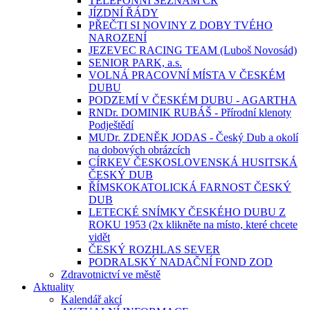
TELEFONNÍ SEZNAM ČR
JÍZDNÍ ŘÁDY
PŘEČTI SI NOVINY Z DOBY TVÉHO
NAROZENÍ
JEZEVEC RACING TEAM (Luboš Novosád)
SENIOR PARK, a.s.
VOLNÁ PRACOVNÍ MÍSTA V ČESKÉM
DUBU
PODZEMÍ V ČESKÉM DUBU - AGARTHA
RNDr. DOMINIK RUBÁŠ - Přírodní klenoty
Podještědí
MUDr. ZDENĚK JODAS - Český Dub a okolí
na dobových obrázcích
CÍRKEV ČESKOSLOVENSKÁ HUSITSKÁ
ČESKÝ DUB
ŘÍMSKOKATOLICKÁ FARNOST ČESKÝ
DUB
LETECKÉ SNÍMKY ČESKÉHO DUBU Z
ROKU 1953 (2x klikněte na místo, které chcete
vidět
ČESKÝ ROZHLAS SEVER
PODRALSKÝ NADAČNÍ FOND ZOD
Zdravotnictví ve městě
Aktuality
Kalendář akcí