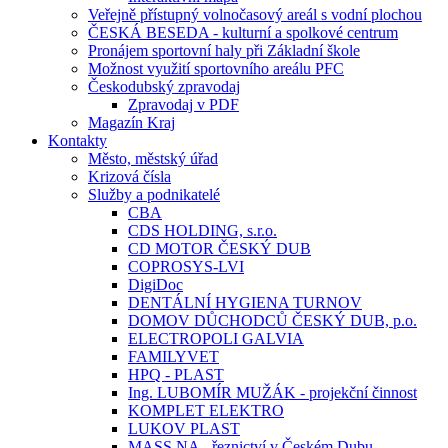
Veřejně přístupný volnočasový areál s vodní plochou
ČESKÁ BESEDA - kulturní a spolkové centrum
Pronájem sportovní haly při Základní škole
Možnost využití sportovního areálu PFC
Českodubský zpravodaj
Zpravodaj v PDF
Magazín Kraj
Kontakty
Město, městský úřad
Krizová čísla
Služby a podnikatelé
CBA
CDS HOLDING, s.r.o.
CD MOTOR ČESKÝ DUB
COPROSYS-LVI
DigiDoc
DENTÁLNÍ HYGIENA TURNOV
DOMOV DŮCHODCŮ ČESKÝ DUB, p.o.
ELECTROPOLI GALVIA
FAMILYVET
HPQ - PLAST
Ing. LUBOMÍR MUŽÁK - projekční činnost
KOMPLET ELEKTRO
LUKOV PLAST
MASS.NA - řeznictví v Českém Dubu