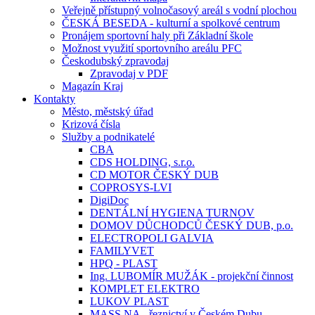
Veřejně přístupný volnočasový areál s vodní plochou
ČESKÁ BESEDA - kulturní a spolkové centrum
Pronájem sportovní haly při Základní škole
Možnost využití sportovního areálu PFC
Českodubský zpravodaj
Zpravodaj v PDF
Magazín Kraj
Kontakty
Město, městský úřad
Krizová čísla
Služby a podnikatelé
CBA
CDS HOLDING, s.r.o.
CD MOTOR ČESKÝ DUB
COPROSYS-LVI
DigiDoc
DENTÁLNÍ HYGIENA TURNOV
DOMOV DŮCHODCŮ ČESKÝ DUB, p.o.
ELECTROPOLI GALVIA
FAMILYVET
HPQ - PLAST
Ing. LUBOMÍR MUŽÁK - projekční činnost
KOMPLET ELEKTRO
LUKOV PLAST
MASS.NA - řeznictví v Českém Dubu