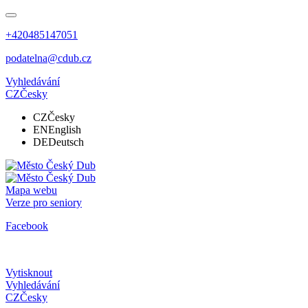
+420485147051
podatelna@cdub.cz
Vyhledávání
CZ
Česky
CZ
Česky
EN
English
DE
Deutsch
Mapa webu
Verze pro seniory
Facebook
Vytisknout
Vyhledávání
CZ
Česky