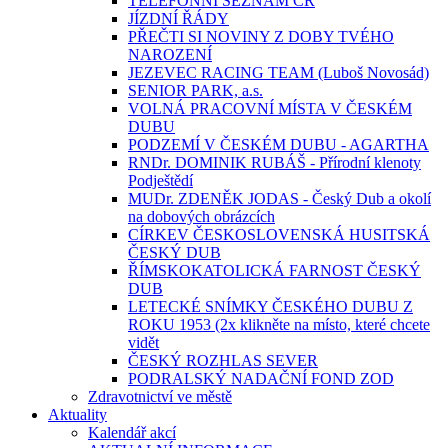
TELEFONNÍ SEZNAM ČR
JÍZDNÍ ŘÁDY
PŘEČTI SI NOVINY Z DOBY TVÉHO
NAROZENÍ
JEZEVEC RACING TEAM (Luboš Novosád)
SENIOR PARK, a.s.
VOLNÁ PRACOVNÍ MÍSTA V ČESKÉM
DUBU
PODZEMÍ V ČESKÉM DUBU - AGARTHA
RNDr. DOMINIK RUBÁŠ - Přírodní klenoty
Podještědí
MUDr. ZDENĚK JODAS - Český Dub a okolí
na dobových obrázcích
CÍRKEV ČESKOSLOVENSKÁ HUSITSKÁ
ČESKÝ DUB
ŘÍMSKOKATOLICKÁ FARNOST ČESKÝ
DUB
LETECKÉ SNÍMKY ČESKÉHO DUBU Z
ROKU 1953 (2x klikněte na místo, které chcete
vidět
ČESKÝ ROZHLAS SEVER
PODRALSKÝ NADAČNÍ FOND ZOD
Zdravotnictví ve městě
Aktuality
Kalendář akcí