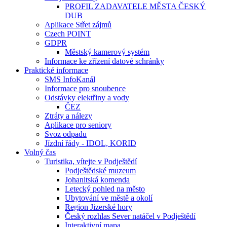
PROFIL ZADAVATELE MĚSTA ČESKÝ
DUB
Aplikace Střet zájmů
Czech POINT
GDPR
Městský kamerový systém
Informace ke zřízení datové schránky
Praktické informace
SMS InfoKanál
Informace pro snoubence
Odstávky elektřiny a vody
ČEZ
Ztráty a nálezy
Aplikace pro seniory
Svoz odpadu
Jízdní řády - IDOL, KORID
Volný čas
Turistika, vítejte v Podještědí
Podještědské muzeum
Johanitská komenda
Letecký pohled na město
Ubytování ve městě a okolí
Region Jizerské hory
Český rozhlas Sever natáčel v Podještědí
Interaktivní mapa