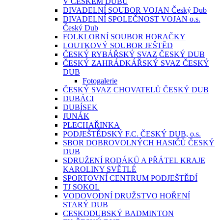
V ČESKÉM DUBU
DIVADELNÍ SOUBOR VOJAN Český Dub
DIVADELNÍ SPOLEČNOST VOJAN o.s.
Český Dub
FOLKLORNÍ SOUBOR HORAČKY
LOUTKOVÝ SOUBOR JEŠTĚD
ČESKÝ RYBÁŘSKÝ SVAZ ČESKÝ DUB
ČESKÝ ZAHRÁDKÁŘSKÝ SVAZ ČESKÝ
DUB
Fotogalerie
ČESKÝ SVAZ CHOVATELŮ ČESKÝ DUB
DUBÁCI
DUBÍSEK
JUNÁK
PLECHAŘINKA
PODJEŠTĚDSKÝ F.C. ČESKÝ DUB, o.s.
SBOR DOBROVOLNÝCH HASIČŮ ČESKÝ
DUB
SDRUŽENÍ RODÁKŮ A PŘÁTEL KRAJE
KAROLINY SVĚTLÉ
SPORTOVNÍ CENTRUM PODJEŠTĚDÍ
TJ SOKOL
VODOVODNÍ DRUŽSTVO HOŘENÍ
STARÝ DUB
CESKODUBSKÝ BADMINTON