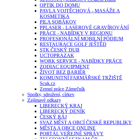
OPTIK DO DOMU
PAVLA VOJTĚCHOVÁ - MASÁŽE A
KOSMETIKA
PILA SOBÁKOV
PPLASER - LASEROVÉ GRAVÍROVÁNÍ
PRÁCE - NABÍDKY V REGIONU
PROFESIONÁLNÍ MOBILNÍ PÓDIUM
RESTAURACE GOLF JEŠTĚD
STK ČESKÝ DUB
UCTOPRAZAK
WORK SERVICE - NABÍDKY PRÁCE
ZODIAC EQUIPMENT
ŽIVOT BEZ BARIÉR
KOMUNITNÍ FARMÁŘSKÉ TRŽIŠTĚ
Scuk.cz
Zemní práce Zámečník
Spolky, sdružení, církev
Zajímavé odkazy
LIBERECKÝ KRAJ
LIBERECKÝ DENÍK
ČESKÝ RÁJ
SVAZ MĚST A OBCÍ ČESKÉ REPUBLIKY
MĚSTA A OBCE ONLINE
PORTÁL VEŘEJNÉ SPRÁVY