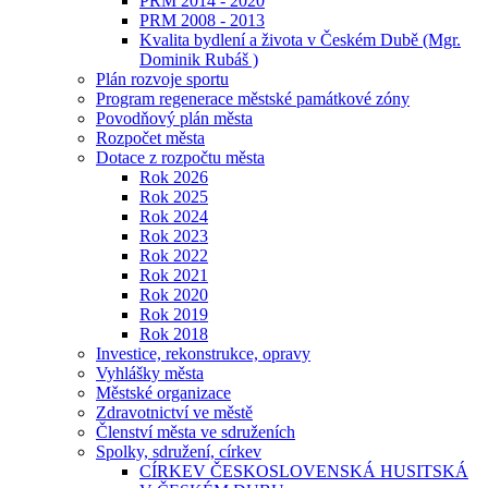
PRM 2014 - 2020
PRM 2008 - 2013
Kvalita bydlení a života v Českém Dubě (Mgr.
Dominik Rubáš )
Plán rozvoje sportu
Program regenerace městské památkové zóny
Povodňový plán města
Rozpočet města
Dotace z rozpočtu města
Rok 2026
Rok 2025
Rok 2024
Rok 2023
Rok 2022
Rok 2021
Rok 2020
Rok 2019
Rok 2018
Investice, rekonstrukce, opravy
Vyhlášky města
Městské organizace
Zdravotnictví ve městě
Členství města ve sdruženích
Spolky, sdružení, církev
CÍRKEV ČESKOSLOVENSKÁ HUSITSKÁ