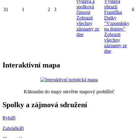
výstava a
Výstava
spolková
obrazů
31
1
2
3
6
činnost
Františka
Zobrazit
Dutky
všechny
"Vzpomínky
záznamy ze
na domov"
dne
Zobrazit
všechny
záznamy ze
dne
Interaktivní mapa
Kliknutím do mapy otevřete mapový prohlížeč
Spolky a zájmová sdružení
Rybáři
Zahrádkáři