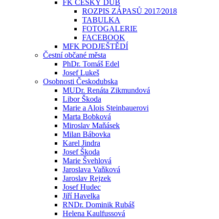
FK ČESKÝ DUB
ROZPIS ZÁPASŮ 2017⁄2018
TABULKA
FOTOGALERIE
FACEBOOK
MFK PODJEŠTĚDÍ
Čestní občané města
PhDr. Tomáš Edel
Josef Lukeš
Osobnosti Českodubska
MUDr. Renáta Zikmundová
Libor Škoda
Marie a Alois Steinbauerovi
Marta Bobková
Miroslav Maňásek
Milan Bábovka
Karel Jindra
Josef Škoda
Marie Švehlová
Jaroslava Vaňková
Jaroslav Rejzek
Josef Hudec
Jiří Havelka
RNDr. Dominik Rubáš
Helena Kaulfussová