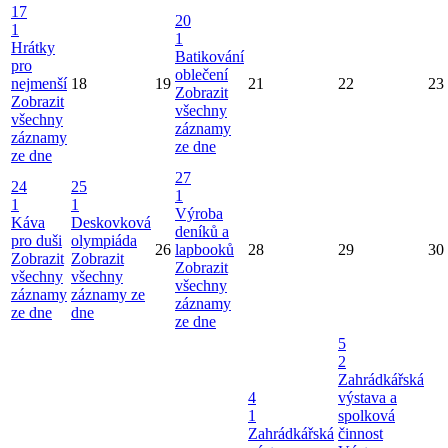
17
20
1
1
Hrátky
Batikování
pro
oblečení
nejmenší
18
19
21
22
23
Zobrazit
Zobrazit
všechny
všechny
záznamy
záznamy
ze dne
ze dne
27
24
25
1
1
1
Výroba
Káva
Deskovková
deníků a
pro duši
olympiáda
26
lapbooků
28
29
30
Zobrazit
Zobrazit
Zobrazit
všechny
všechny
všechny
záznamy
záznamy ze
záznamy
ze dne
dne
ze dne
5
2
Zahrádkářská
4
výstava a
1
spolková
Zahrádkářská
činnost