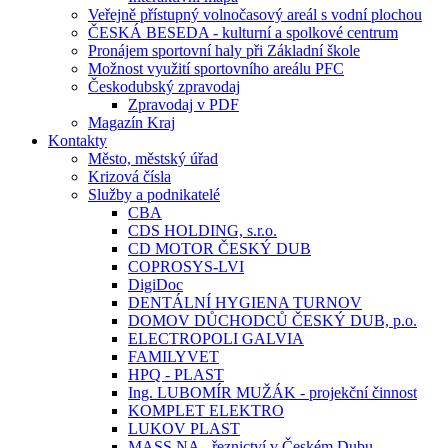
Veřejně přístupný volnočasový areál s vodní plochou
ČESKÁ BESEDA - kulturní a spolkové centrum
Pronájem sportovní haly při Základní škole
Možnost využití sportovního areálu PFC
Českodubský zpravodaj
Zpravodaj v PDF
Magazín Kraj
Kontakty
Město, městský úřad
Krizová čísla
Služby a podnikatelé
CBA
CDS HOLDING, s.r.o.
CD MOTOR ČESKÝ DUB
COPROSYS-LVI
DigiDoc
DENTÁLNÍ HYGIENA TURNOV
DOMOV DŮCHODCŮ ČESKÝ DUB, p.o.
ELECTROPOLI GALVIA
FAMILYVET
HPQ - PLAST
Ing. LUBOMÍR MUŽÁK - projekční činnost
KOMPLET ELEKTRO
LUKOV PLAST
MASS.NA - řeznictví v Českém Dubu