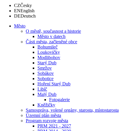
CZ
Česky
EN
English
DE
Deutsch
Město
O městě, současnost a historie
Město v datech
Části města, začleněné obce
Bohumileč
Loukovičky
Modlibohov
Starý Dub
Smržov
Sobákov
Sobotice
Hoření Starý Dub
Libíč
Malý Dub
Fotogalerie
Kněžičky
Samospráva, volené orgány, starosta, místostarosta
Územní plán města
Program rozvoje města
PRM 2021 - 2027