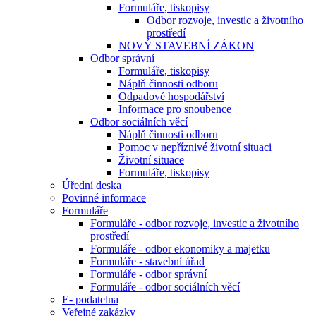
Formuláře, tiskopisy
Odbor rozvoje, investic a životního
prostředí
NOVÝ STAVEBNÍ ZÁKON
Odbor správní
Formuláře, tiskopisy
Náplň činnosti odboru
Odpadové hospodářství
Informace pro snoubence
Odbor sociálních věcí
Náplň činnosti odboru
Pomoc v nepříznivé životní situaci
Životní situace
Formuláře, tiskopisy
Úřední deska
Povinné informace
Formuláře
Formuláře - odbor rozvoje, investic a životního
prostředí
Formuláře - odbor ekonomiky a majetku
Formuláře - stavební úřad
Formuláře - odbor správní
Formuláře - odbor sociálních věcí
E- podatelna
Veřejné zakázky