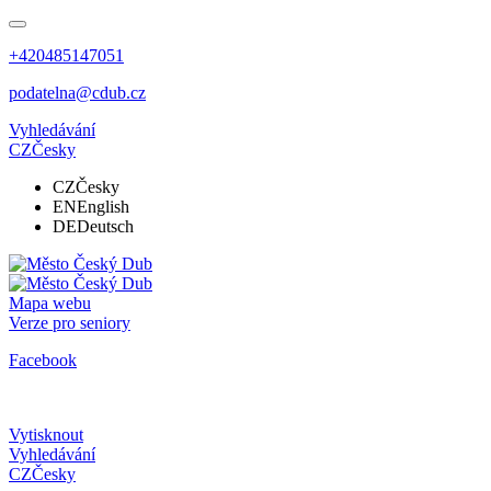
+420485147051
podatelna@cdub.cz
Vyhledávání
CZ
Česky
CZ
Česky
EN
English
DE
Deutsch
Mapa webu
Verze pro seniory
Facebook
Vytisknout
Vyhledávání
CZ
Česky