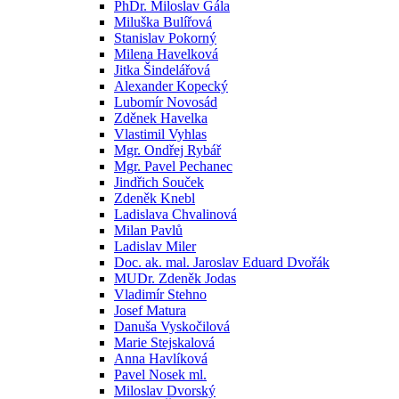
PhDr. Miloslav Gála
Miluška Bulířová
Stanislav Pokorný
Milena Havelková
Jitka Šindelářová
Alexander Kopecký
Lubomír Novosád
Zděnek Havelka
Vlastimil Vyhlas
Mgr. Ondřej Rybář
Mgr. Pavel Pechanec
Jindřich Souček
Zdeněk Knebl
Ladislava Chvalinová
Milan Pavlů
Ladislav Miler
Doc. ak. mal. Jaroslav Eduard Dvořák
MUDr. Zdeněk Jodas
Vladimír Stehno
Josef Matura
Danuša Vyskočilová
Marie Stejskalová
Anna Havlíková
Pavel Nosek ml.
Miloslav Dvorský