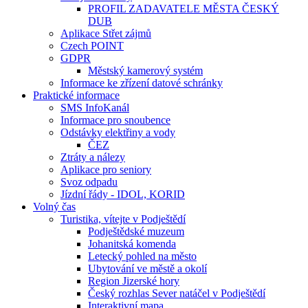
PROFIL ZADAVATELE MĚSTA ČESKÝ
DUB
Aplikace Střet zájmů
Czech POINT
GDPR
Městský kamerový systém
Informace ke zřízení datové schránky
Praktické informace
SMS InfoKanál
Informace pro snoubence
Odstávky elektřiny a vody
ČEZ
Ztráty a nálezy
Aplikace pro seniory
Svoz odpadu
Jízdní řády - IDOL, KORID
Volný čas
Turistika, vítejte v Podještědí
Podještědské muzeum
Johanitská komenda
Letecký pohled na město
Ubytování ve městě a okolí
Region Jizerské hory
Český rozhlas Sever natáčel v Podještědí
Interaktivní mapa