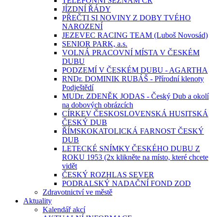
TELEFONNÍ SEZNAM ČR
JÍZDNÍ ŘÁDY
PŘEČTI SI NOVINY Z DOBY TVÉHO
NAROZENÍ
JEZEVEC RACING TEAM (Luboš Novosád)
SENIOR PARK, a.s.
VOLNÁ PRACOVNÍ MÍSTA V ČESKÉM
DUBU
PODZEMÍ V ČESKÉM DUBU - AGARTHA
RNDr. DOMINIK RUBÁŠ - Přírodní klenoty
Podještědí
MUDr. ZDENĚK JODAS - Český Dub a okolí
na dobových obrázcích
CÍRKEV ČESKOSLOVENSKÁ HUSITSKÁ
ČESKÝ DUB
ŘÍMSKOKATOLICKÁ FARNOST ČESKÝ
DUB
LETECKÉ SNÍMKY ČESKÉHO DUBU Z
ROKU 1953 (2x klikněte na místo, které chcete
vidět
ČESKÝ ROZHLAS SEVER
PODRALSKÝ NADAČNÍ FOND ZOD
Zdravotnictví ve městě
Aktuality
Kalendář akcí