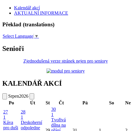
Kalendář akcí
AKTUALNÍ INFORMACE
Překlad (translations)
Select Language
▼
Senioři
Zjednodušená verze stránek nejen pro seniory
KALENDÁŘ AKCÍ
Srpen
2026
Po
Út
St
Čt
Pá
So
Ne
30
27
28
1
1
1
Tvořivá
Káva
Deskoherní
dílna na
pro duši
odpoledne
29
přání
31
1
2