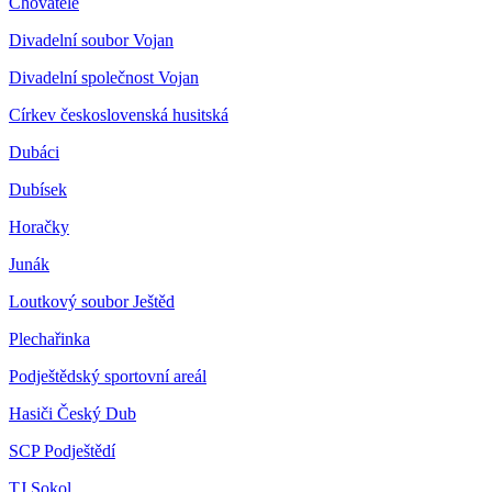
Chovatelé
Divadelní soubor Vojan
Divadelní společnost Vojan
Církev československá husitská
Dubáci
Dubísek
Horačky
Junák
Loutkový soubor Ještěd
Plechařinka
Podještědský sportovní areál
Hasiči Český Dub
SCP Podještědí
TJ Sokol