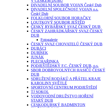
V ČESKÉM DUBU
DIVADELNÍ SOUBOR VOJAN Český Dub
DIVADELNÍ SPOLEČNOST VOJAN o.s.
Český Dub
FOLKLORNÍ SOUBOR HORAČKY
LOUTKOVÝ SOUBOR JEŠTĚD
ČESKÝ RYBÁŘSKÝ SVAZ ČESKÝ DUB
ČESKÝ ZAHRÁDKÁŘSKÝ SVAZ ČESKÝ
DUB
Fotogalerie
ČESKÝ SVAZ CHOVATELŮ ČESKÝ DUB
DUBÁCI
DUBÍSEK
JUNÁK
PLECHAŘINKA
PODJEŠTĚDSKÝ F.C. ČESKÝ DUB, o.s.
SBOR DOBROVOLNÝCH HASIČŮ ČESKÝ
DUB
SDRUŽENÍ RODÁKŮ A PŘÁTEL KRAJE
KAROLINY SVĚTLÉ
SPORTOVNÍ CENTRUM PODJEŠTĚDÍ
TJ SOKOL
VODOVODNÍ DRUŽSTVO HOŘENÍ
STARÝ DUB
CESKODUBSKÝ BADMINTON