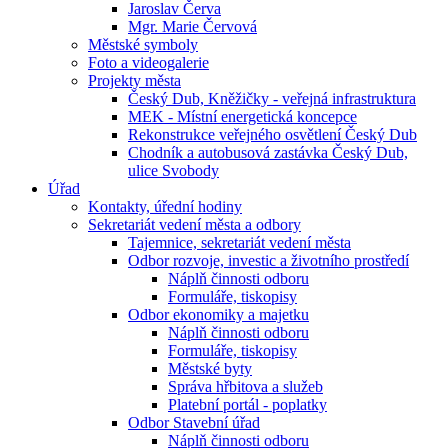
Jaroslav Červa
Mgr. Marie Červová
Městské symboly
Foto a videogalerie
Projekty města
Český Dub, Kněžičky - veřejná infrastruktura
MEK - Místní energetická koncepce
Rekonstrukce veřejného osvětlení Český Dub
Chodník a autobusová zastávka Český Dub,
ulice Svobody
Úřad
Kontakty, úřední hodiny
Sekretariát vedení města a odbory
Tajemnice, sekretariát vedení města
Odbor rozvoje, investic a životního prostředí
Náplň činnosti odboru
Formuláře, tiskopisy
Odbor ekonomiky a majetku
Náplň činnosti odboru
Formuláře, tiskopisy
Městské byty
Správa hřbitova a služeb
Platební portál - poplatky
Odbor Stavební úřad
Náplň činnosti odboru