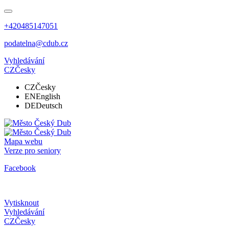
+420485147051
podatelna@cdub.cz
Vyhledávání
CZ
Česky
CZ
Česky
EN
English
DE
Deutsch
Mapa webu
Verze pro seniory
Facebook
Vytisknout
Vyhledávání
CZ
Česky