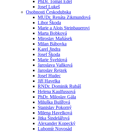
PhDr. Tomáš Edel
Josef Lukeš
Osobnosti Českodubska
MUDr. Renáta Zikmundová
Libor Škoda
Marie a Alois Steinbauerovi
Marta Bobková
Miroslav Maňásek
Milan Bábovka
Karel Jindra
Josef Škoda
Marie Švehlová
Jaroslava Vaňková
Jaroslav Rejzek
Josef Hudec
Jiří Havelka
RNDr. Dominik Rubáš
Helena Kaulfussová
PhDr. Miloslav Gála
Miluška Bulířová
Stanislav Pokorný
Milena Havelková
Jitka Šindelářová
Alexander Kopecký
Lubomír Novosád