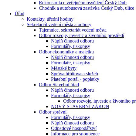
Rekonstrukce veřejného osvětlení Český Dub
Chodník a autobusová zastávka Český Dub, ulice
Úřad
Kontakty, úřední hodiny
Sekretariát vedení města a odbory
Tajemnice, sekretariát vedení města
Odbor rozvoje, investic a životního prostředí
Náplň činnosti odboru
Formuláře, tiskopisy
Odbor ekonomiky a majetku
Náplň činnosti odboru
Formuláře, tiskopisy
Městské byty
Správa hřbitova a služeb
Platební portál - poplatky
Odbor Stavební úřad
Náplň činnosti odboru
Formuláře, tiskopisy
Odbor rozvoje, investic a životního pr
NOVÝ STAVEBNÍ ZÁKON
Odbor správní
Formuláře, tiskopisy
Náplň činnosti odboru
Odpadové hospodářství
Informace pro snoubence