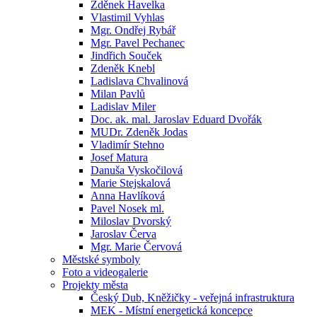
Zděnek Havelka
Vlastimil Vyhlas
Mgr. Ondřej Rybář
Mgr. Pavel Pechanec
Jindřich Souček
Zdeněk Knebl
Ladislava Chvalinová
Milan Pavlů
Ladislav Miler
Doc. ak. mal. Jaroslav Eduard Dvořák
MUDr. Zdeněk Jodas
Vladimír Stehno
Josef Matura
Danuša Vyskočilová
Marie Stejskalová
Anna Havlíková
Pavel Nosek ml.
Miloslav Dvorský
Jaroslav Červa
Mgr. Marie Červová
Městské symboly
Foto a videogalerie
Projekty města
Český Dub, Kněžičky - veřejná infrastruktura
MEK - Místní energetická koncepce