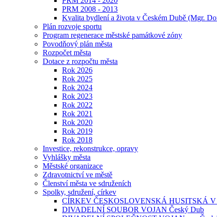
PRM 2014 - 2020
PRM 2008 - 2013
Kvalita bydlení a života v Českém Dubě (Mgr. Do
Plán rozvoje sportu
Program regenerace městské památkové zóny
Povodňový plán města
Rozpočet města
Dotace z rozpočtu města
Rok 2026
Rok 2025
Rok 2024
Rok 2023
Rok 2022
Rok 2021
Rok 2020
Rok 2019
Rok 2018
Investice, rekonstrukce, opravy
Vyhlášky města
Městské organizace
Zdravotnictví ve městě
Členství města ve sdruženích
Spolky, sdružení, církev
CÍRKEV ČESKOSLOVENSKÁ HUSITSKÁ V
DIVADELNÍ SOUBOR VOJAN Český Dub