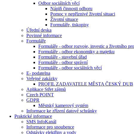
Odbor sociálních věcí
Náplň činnosti odboru
Pomoc v nepříznivé životní situaci
Životní situace
Formuláře, tiskopisy
Úřední deska
Povinné informace
Formuláře
Formuláře - odbor rozvoje, investic a životního pro
Formuláře - odbor ekonomiky a majetku
Formuláře - stavební úřad
Formuláře - odbor správní
Formuláře - odbor sociálních věcí
E- podatelna
Veřejné zakázky
PROFIL ZADAVATELE MĚSTA ČESKÝ DUB
Aplikace Střet zájmů
Czech POINT
GDPR
Městský kamerový systém
Informace ke zřízení datové schránky
Praktické informace
SMS InfoKanál
Informace pro snoubence
Odstávky elektřiny a vody