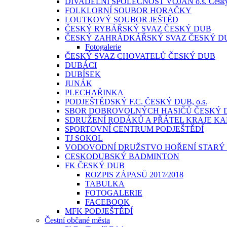
DIVADELNÍ SPOLEČNOST VOJAN o.s. Česk
FOLKLORNÍ SOUBOR HORAČKY
LOUTKOVÝ SOUBOR JEŠTĚD
ČESKÝ RYBÁŘSKÝ SVAZ ČESKÝ DUB
ČESKÝ ZAHRÁDKÁŘSKÝ SVAZ ČESKÝ D
Fotogalerie
ČESKÝ SVAZ CHOVATELŮ ČESKÝ DUB
DUBÁCI
DUBÍSEK
JUNÁK
PLECHAŘINKA
PODJEŠTĚDSKÝ F.C. ČESKÝ DUB, o.s.
SBOR DOBROVOLNÝCH HASIČŮ ČESKÝ 
SDRUŽENÍ RODÁKŮ A PŘÁTEL KRAJE KA
SPORTOVNÍ CENTRUM PODJEŠTĚDÍ
TJ SOKOL
VODOVODNÍ DRUŽSTVO HOŘENÍ STARÝ
CESKODUBSKÝ BADMINTON
FK ČESKÝ DUB
ROZPIS ZÁPASŮ 2017⁄2018
TABULKA
FOTOGALERIE
FACEBOOK
MFK PODJEŠTĚDÍ
Čestní občané města