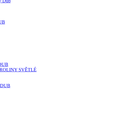
ý Dub
UB
DUB
ROLINY SVĚTLÉ
 DUB