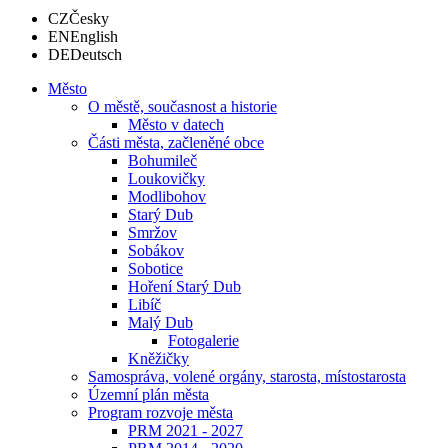
CZ
Česky
EN
English
DE
Deutsch
Město
O městě, současnost a historie
Město v datech
Části města, začleněné obce
Bohumileč
Loukovičky
Modlibohov
Starý Dub
Smržov
Sobákov
Sobotice
Hoření Starý Dub
Libíč
Malý Dub
Fotogalerie
Kněžičky
Samospráva, volené orgány, starosta, místostarosta
Územní plán města
Program rozvoje města
PRM 2021 - 2027