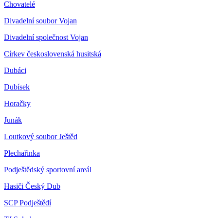
Chovatelé
Divadelní soubor Vojan
Divadelní společnost Vojan
Církev československá husitská
Dubáci
Dubísek
Horačky
Junák
Loutkový soubor Ještěd
Plechařinka
Podještědský sportovní areál
Hasiči Český Dub
SCP Podještědí