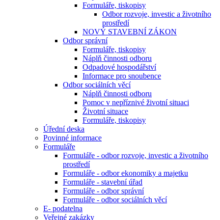
Formuláře, tiskopisy
Odbor rozvoje, investic a životního
prostředí
NOVÝ STAVEBNÍ ZÁKON
Odbor správní
Formuláře, tiskopisy
Náplň činnosti odboru
Odpadové hospodářství
Informace pro snoubence
Odbor sociálních věcí
Náplň činnosti odboru
Pomoc v nepříznivé životní situaci
Životní situace
Formuláře, tiskopisy
Úřední deska
Povinné informace
Formuláře
Formuláře - odbor rozvoje, investic a životního
prostředí
Formuláře - odbor ekonomiky a majetku
Formuláře - stavební úřad
Formuláře - odbor správní
Formuláře - odbor sociálních věcí
E- podatelna
Veřejné zakázky