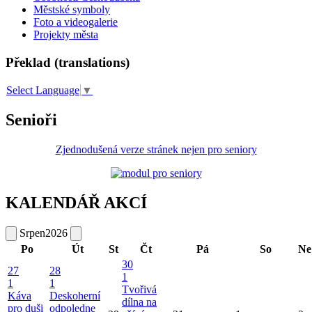
Městské symboly
Foto a videogalerie
Projekty města
Překlad (translations)
Select Language
▼
Senioři
Zjednodušená verze stránek nejen pro seniory
KALENDÁŘ AKCÍ
Srpen
2026
Po
Út
St
Čt
Pá
So
Ne
30
27
28
1
1
1
Tvořivá
Káva
Deskoherní
dílna na
pro duši
odpoledne