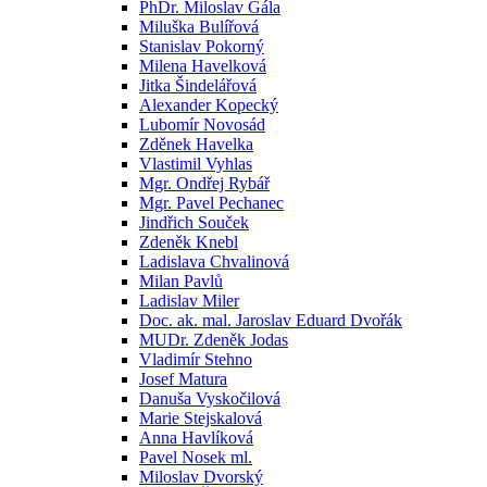
PhDr. Miloslav Gála
Miluška Bulířová
Stanislav Pokorný
Milena Havelková
Jitka Šindelářová
Alexander Kopecký
Lubomír Novosád
Zděnek Havelka
Vlastimil Vyhlas
Mgr. Ondřej Rybář
Mgr. Pavel Pechanec
Jindřich Souček
Zdeněk Knebl
Ladislava Chvalinová
Milan Pavlů
Ladislav Miler
Doc. ak. mal. Jaroslav Eduard Dvořák
MUDr. Zdeněk Jodas
Vladimír Stehno
Josef Matura
Danuša Vyskočilová
Marie Stejskalová
Anna Havlíková
Pavel Nosek ml.
Miloslav Dvorský