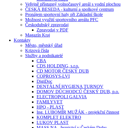
Veřejně přístupný volnočasový areál s vodní plochou
ČESKÁ BESEDA - kulturní a spolkové centrum
Pronájem sportovní haly při Základní škole
Možnost využití sportovního areálu PFC
Českodubský zpravodaj
Zpravodaj v PDF
Magazín Kraj
Kontakty
Město, městský úřad
Krizová čísla
Služby a podnikatelé
CBA
CDS HOLDING, s.r.o.
CD MOTOR ČESKÝ DUB
COPROSYS-LVI
DigiDoc
DENTÁLNÍ HYGIENA TURNOV
DOMOV DŮCHODCŮ ČESKÝ DUB, p.o.
ELECTROPOLI GALVIA
FAMILYVET
HPQ - PLAST
Ing. LUBOMÍR MUŽÁK - projekční činnost
KOMPLET ELEKTRO
LUKOV PLAST
MASS.NA - řeznictví v Českém Dubu