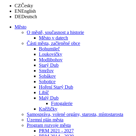
CZ
Česky
EN
English
DE
Deutsch
Město
O městě, současnost a historie
Město v datech
Části města, začleněné obce
Bohumileč
Loukovičky
Modlibohov
Starý Dub
Smržov
Sobákov
Sobotice
Hoření Starý Dub
Libíč
Malý Dub
Fotogalerie
Kněžičky
Samospráva, volené orgány, starosta, místostarosta
Územní plán města
Program rozvoje města
PRM 2021 - 2027