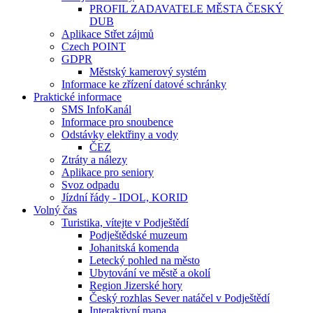
PROFIL ZADAVATELE MĚSTA ČESKÝ
DUB
Aplikace Střet zájmů
Czech POINT
GDPR
Městský kamerový systém
Informace ke zřízení datové schránky
Praktické informace
SMS InfoKanál
Informace pro snoubence
Odstávky elektřiny a vody
ČEZ
Ztráty a nálezy
Aplikace pro seniory
Svoz odpadu
Jízdní řády - IDOL, KORID
Volný čas
Turistika, vítejte v Podještědí
Podještědské muzeum
Johanitská komenda
Letecký pohled na město
Ubytování ve městě a okolí
Region Jizerské hory
Český rozhlas Sever natáčel v Podještědí
Interaktivní mapa