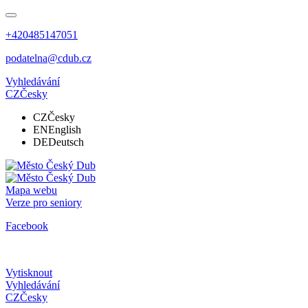
+420485147051
podatelna@cdub.cz
Vyhledávání
CZ
Česky
CZ
Česky
EN
English
DE
Deutsch
Mapa webu
Verze pro seniory
Facebook
Vytisknout
Vyhledávání
CZ
Česky