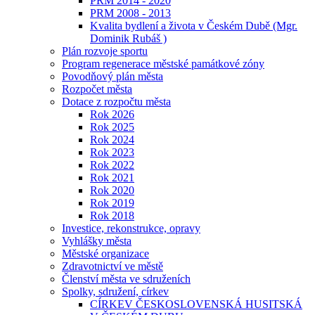
PRM 2014 - 2020
PRM 2008 - 2013
Kvalita bydlení a života v Českém Dubě (Mgr.
Dominik Rubáš )
Plán rozvoje sportu
Program regenerace městské památkové zóny
Povodňový plán města
Rozpočet města
Dotace z rozpočtu města
Rok 2026
Rok 2025
Rok 2024
Rok 2023
Rok 2022
Rok 2021
Rok 2020
Rok 2019
Rok 2018
Investice, rekonstrukce, opravy
Vyhlášky města
Městské organizace
Zdravotnictví ve městě
Členství města ve sdruženích
Spolky, sdružení, církev
CÍRKEV ČESKOSLOVENSKÁ HUSITSKÁ