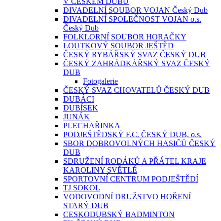
V ČESKÉM DUBU
DIVADELNÍ SOUBOR VOJAN Český Dub
DIVADELNÍ SPOLEČNOST VOJAN o.s.
Český Dub
FOLKLORNÍ SOUBOR HORAČKY
LOUTKOVÝ SOUBOR JEŠTĚD
ČESKÝ RYBÁŘSKÝ SVAZ ČESKÝ DUB
ČESKÝ ZAHRÁDKÁŘSKÝ SVAZ ČESKÝ
DUB
Fotogalerie
ČESKÝ SVAZ CHOVATELŮ ČESKÝ DUB
DUBÁCI
DUBÍSEK
JUNÁK
PLECHAŘINKA
PODJEŠTĚDSKÝ F.C. ČESKÝ DUB, o.s.
SBOR DOBROVOLNÝCH HASIČŮ ČESKÝ
DUB
SDRUŽENÍ RODÁKŮ A PŘÁTEL KRAJE
KAROLINY SVĚTLÉ
SPORTOVNÍ CENTRUM PODJEŠTĚDÍ
TJ SOKOL
VODOVODNÍ DRUŽSTVO HOŘENÍ
STARÝ DUB
CESKODUBSKÝ BADMINTON