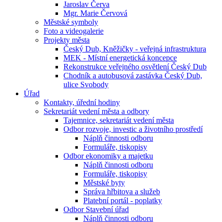
Jaroslav Červa
Mgr. Marie Červová
Městské symboly
Foto a videogalerie
Projekty města
Český Dub, Kněžičky - veřejná infrastruktura
MEK - Místní energetická koncepce
Rekonstrukce veřejného osvětlení Český Dub
Chodník a autobusová zastávka Český Dub,
ulice Svobody
Úřad
Kontakty, úřední hodiny
Sekretariát vedení města a odbory
Tajemnice, sekretariát vedení města
Odbor rozvoje, investic a životního prostředí
Náplň činnosti odboru
Formuláře, tiskopisy
Odbor ekonomiky a majetku
Náplň činnosti odboru
Formuláře, tiskopisy
Městské byty
Správa hřbitova a služeb
Platební portál - poplatky
Odbor Stavební úřad
Náplň činnosti odboru