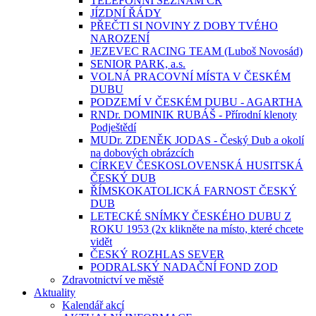
TELEFONNÍ SEZNAM ČR
JÍZDNÍ ŘÁDY
PŘEČTI SI NOVINY Z DOBY TVÉHO
NAROZENÍ
JEZEVEC RACING TEAM (Luboš Novosád)
SENIOR PARK, a.s.
VOLNÁ PRACOVNÍ MÍSTA V ČESKÉM
DUBU
PODZEMÍ V ČESKÉM DUBU - AGARTHA
RNDr. DOMINIK RUBÁŠ - Přírodní klenoty
Podještědí
MUDr. ZDENĚK JODAS - Český Dub a okolí
na dobových obrázcích
CÍRKEV ČESKOSLOVENSKÁ HUSITSKÁ
ČESKÝ DUB
ŘÍMSKOKATOLICKÁ FARNOST ČESKÝ
DUB
LETECKÉ SNÍMKY ČESKÉHO DUBU Z
ROKU 1953 (2x klikněte na místo, které chcete
vidět
ČESKÝ ROZHLAS SEVER
PODRALSKÝ NADAČNÍ FOND ZOD
Zdravotnictví ve městě
Aktuality
Kalendář akcí