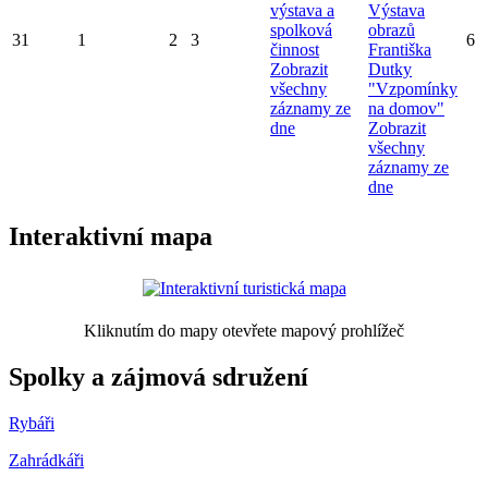
výstava a
Výstava
spolková
obrazů
31
1
2
3
6
činnost
Františka
Zobrazit
Dutky
všechny
"Vzpomínky
záznamy ze
na domov"
dne
Zobrazit
všechny
záznamy ze
dne
Interaktivní mapa
Kliknutím do mapy otevřete mapový prohlížeč
Spolky a zájmová sdružení
Rybáři
Zahrádkáři