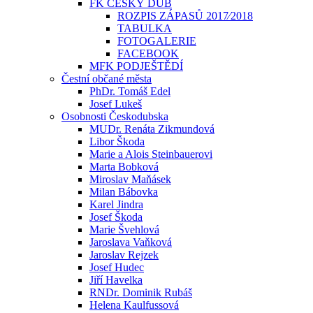
FK ČESKÝ DUB
ROZPIS ZÁPASŮ 2017⁄2018
TABULKA
FOTOGALERIE
FACEBOOK
MFK PODJEŠTĚDÍ
Čestní občané města
PhDr. Tomáš Edel
Josef Lukeš
Osobnosti Českodubska
MUDr. Renáta Zikmundová
Libor Škoda
Marie a Alois Steinbauerovi
Marta Bobková
Miroslav Maňásek
Milan Bábovka
Karel Jindra
Josef Škoda
Marie Švehlová
Jaroslava Vaňková
Jaroslav Rejzek
Josef Hudec
Jiří Havelka
RNDr. Dominik Rubáš
Helena Kaulfussová