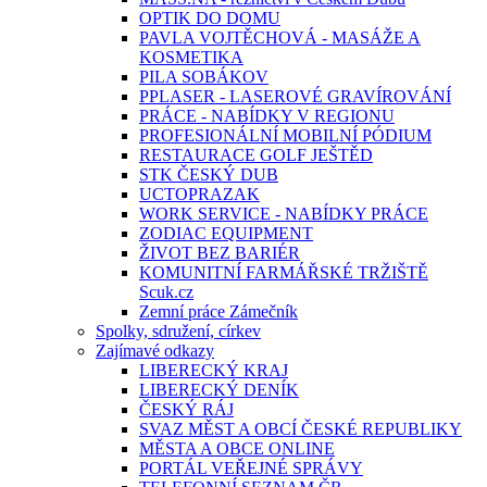
OPTIK DO DOMU
PAVLA VOJTĚCHOVÁ - MASÁŽE A
KOSMETIKA
PILA SOBÁKOV
PPLASER - LASEROVÉ GRAVÍROVÁNÍ
PRÁCE - NABÍDKY V REGIONU
PROFESIONÁLNÍ MOBILNÍ PÓDIUM
RESTAURACE GOLF JEŠTĚD
STK ČESKÝ DUB
UCTOPRAZAK
WORK SERVICE - NABÍDKY PRÁCE
ZODIAC EQUIPMENT
ŽIVOT BEZ BARIÉR
KOMUNITNÍ FARMÁŘSKÉ TRŽIŠTĚ
Scuk.cz
Zemní práce Zámečník
Spolky, sdružení, církev
Zajímavé odkazy
LIBERECKÝ KRAJ
LIBERECKÝ DENÍK
ČESKÝ RÁJ
SVAZ MĚST A OBCÍ ČESKÉ REPUBLIKY
MĚSTA A OBCE ONLINE
PORTÁL VEŘEJNÉ SPRÁVY