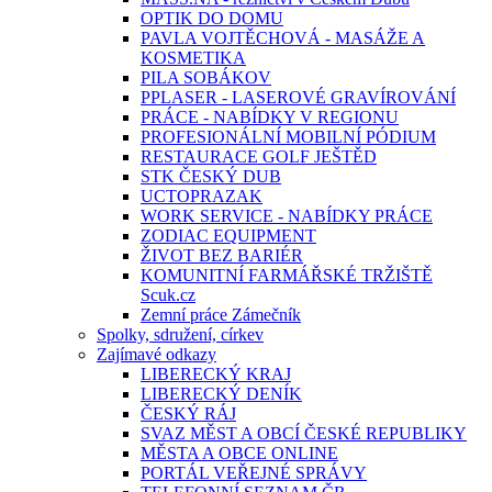
OPTIK DO DOMU
PAVLA VOJTĚCHOVÁ - MASÁŽE A
KOSMETIKA
PILA SOBÁKOV
PPLASER - LASEROVÉ GRAVÍROVÁNÍ
PRÁCE - NABÍDKY V REGIONU
PROFESIONÁLNÍ MOBILNÍ PÓDIUM
RESTAURACE GOLF JEŠTĚD
STK ČESKÝ DUB
UCTOPRAZAK
WORK SERVICE - NABÍDKY PRÁCE
ZODIAC EQUIPMENT
ŽIVOT BEZ BARIÉR
KOMUNITNÍ FARMÁŘSKÉ TRŽIŠTĚ
Scuk.cz
Zemní práce Zámečník
Spolky, sdružení, církev
Zajímavé odkazy
LIBERECKÝ KRAJ
LIBERECKÝ DENÍK
ČESKÝ RÁJ
SVAZ MĚST A OBCÍ ČESKÉ REPUBLIKY
MĚSTA A OBCE ONLINE
PORTÁL VEŘEJNÉ SPRÁVY