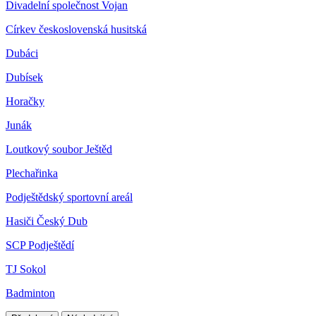
Divadelní společnost Vojan
Církev československá husitská
Dubáci
Dubísek
Horačky
Junák
Loutkový soubor Ještěd
Plechařinka
Podještědský sportovní areál
Hasiči Český Dub
SCP Podještědí
TJ Sokol
Badminton