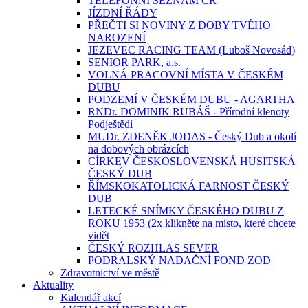
TELEFONNÍ SEZNAM ČR
JÍZDNÍ ŘÁDY
PŘEČTI SI NOVINY Z DOBY TVÉHO
NAROZENÍ
JEZEVEC RACING TEAM (Luboš Novosád)
SENIOR PARK, a.s.
VOLNÁ PRACOVNÍ MÍSTA V ČESKÉM
DUBU
PODZEMÍ V ČESKÉM DUBU - AGARTHA
RNDr. DOMINIK RUBÁŠ - Přírodní klenoty
Podještědí
MUDr. ZDENĚK JODAS - Český Dub a okolí
na dobových obrázcích
CÍRKEV ČESKOSLOVENSKÁ HUSITSKÁ
ČESKÝ DUB
ŘÍMSKOKATOLICKÁ FARNOST ČESKÝ
DUB
LETECKÉ SNÍMKY ČESKÉHO DUBU Z
ROKU 1953 (2x klikněte na místo, které chcete
vidět
ČESKÝ ROZHLAS SEVER
PODRALSKÝ NADAČNÍ FOND ZOD
Zdravotnictví ve městě
Aktuality
Kalendář akcí