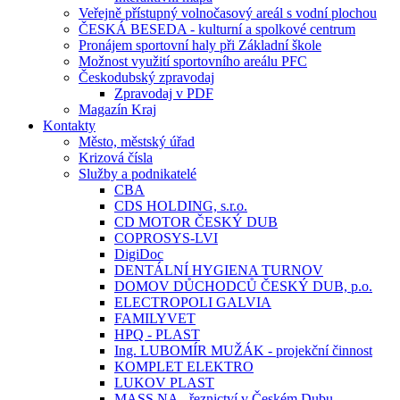
Veřejně přístupný volnočasový areál s vodní plochou
ČESKÁ BESEDA - kulturní a spolkové centrum
Pronájem sportovní haly při Základní škole
Možnost využití sportovního areálu PFC
Českodubský zpravodaj
Zpravodaj v PDF
Magazín Kraj
Kontakty
Město, městský úřad
Krizová čísla
Služby a podnikatelé
CBA
CDS HOLDING, s.r.o.
CD MOTOR ČESKÝ DUB
COPROSYS-LVI
DigiDoc
DENTÁLNÍ HYGIENA TURNOV
DOMOV DŮCHODCŮ ČESKÝ DUB, p.o.
ELECTROPOLI GALVIA
FAMILYVET
HPQ - PLAST
Ing. LUBOMÍR MUŽÁK - projekční činnost
KOMPLET ELEKTRO
LUKOV PLAST
MASS.NA - řeznictví v Českém Dubu