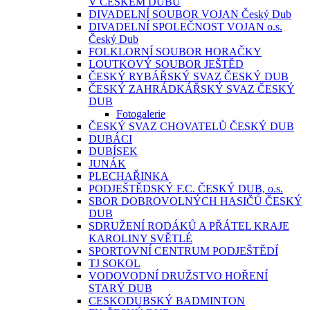
V ČESKÉM DUBU
DIVADELNÍ SOUBOR VOJAN Český Dub
DIVADELNÍ SPOLEČNOST VOJAN o.s.
Český Dub
FOLKLORNÍ SOUBOR HORAČKY
LOUTKOVÝ SOUBOR JEŠTĚD
ČESKÝ RYBÁŘSKÝ SVAZ ČESKÝ DUB
ČESKÝ ZAHRÁDKÁŘSKÝ SVAZ ČESKÝ
DUB
Fotogalerie
ČESKÝ SVAZ CHOVATELŮ ČESKÝ DUB
DUBÁCI
DUBÍSEK
JUNÁK
PLECHAŘINKA
PODJEŠTĚDSKÝ F.C. ČESKÝ DUB, o.s.
SBOR DOBROVOLNÝCH HASIČŮ ČESKÝ
DUB
SDRUŽENÍ RODÁKŮ A PŘÁTEL KRAJE
KAROLINY SVĚTLÉ
SPORTOVNÍ CENTRUM PODJEŠTĚDÍ
TJ SOKOL
VODOVODNÍ DRUŽSTVO HOŘENÍ
STARÝ DUB
CESKODUBSKÝ BADMINTON