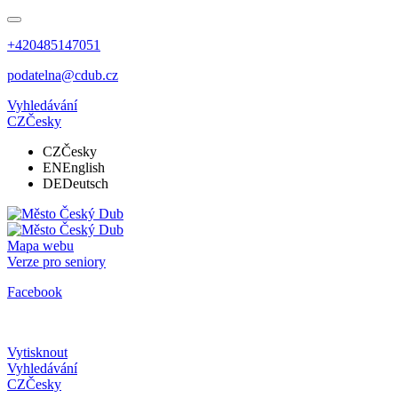
+420485147051
podatelna@cdub.cz
Vyhledávání
CZ
Česky
CZ
Česky
EN
English
DE
Deutsch
Mapa webu
Verze pro seniory
Facebook
Vytisknout
Vyhledávání
CZ
Česky