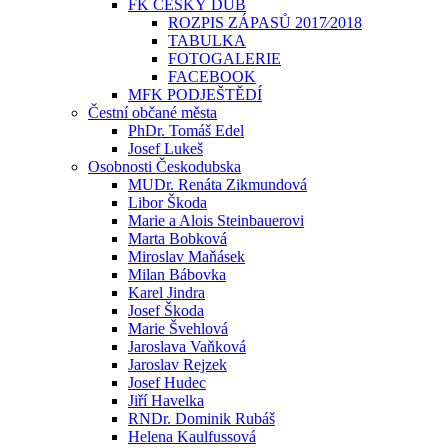
FK ČESKÝ DUB
ROZPIS ZÁPASŮ 2017⁄2018
TABULKA
FOTOGALERIE
FACEBOOK
MFK PODJEŠTĚDÍ
Čestní občané města
PhDr. Tomáš Edel
Josef Lukeš
Osobnosti Českodubska
MUDr. Renáta Zikmundová
Libor Škoda
Marie a Alois Steinbauerovi
Marta Bobková
Miroslav Maňásek
Milan Bábovka
Karel Jindra
Josef Škoda
Marie Švehlová
Jaroslava Vaňková
Jaroslav Rejzek
Josef Hudec
Jiří Havelka
RNDr. Dominik Rubáš
Helena Kaulfussová