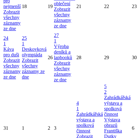
pro
oblečení
nejmenší
18
19
21
22
23
Zobrazit
Zobrazit
všechny
všechny
záznamy
záznamy
ze dne
ze dne
27
24
25
1
1
1
Výroba
Káva
Deskovková
deníků a
pro duši
olympiáda
26
lapbooků
28
29
30
Zobrazit
Zobrazit
Zobrazit
všechny
všechny
všechny
záznamy
záznamy ze
záznamy
ze dne
dne
ze dne
5
2
Zahrádkářská
4
výstava a
1
spolková
Zahrádkářská
činnost
výstava a
Výstava
spolková
obrazů
31
1
2
3
6
činnost
Františka
Zobrazit
Dutky