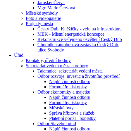
Jaroslav Červa
Mgr. Marie Červová
Městské symboly
Foto a videogalerie
Projekty města
Český Dub, Kněžičky - veřejná infrastruktura
MEK - Místní energetická koncepce
Rekonstrukce veřejného osvětlení Český Dub
Chodník a autobusová zastávka Český Dub,
ulice Svobody
Úřad
Kontakty, úřední hodiny
Sekretariát vedení města a odbory
Tajemnice, sekretariát vedení města
Odbor rozvoje, investic a životního prostředí
Náplň činnosti odboru
Formuláře, tiskopisy
Odbor ekonomiky a majetku
Náplň činnosti odboru
Formuláře, tiskopisy
Městské byty
Správa hřbitova a služeb
Platební portál - poplatky
Odbor Stavební úřad
Náplň činnosti odboru