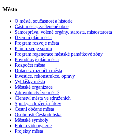
Město
O městě, současnost a historie
Části města, začleněné obce
Samospráva, volené orgány, starosta, místostarosta
Územní plán města
Program rozvoje města
Plán rozvoje sportu
Program regenerace městské památkové zóny
Povodňový plán města
Rozpočet města
Dotace z rozpočtu města
Investice, rekonstrukce, opravy
Vyhlášky města
Městské organizace
Zdravotnictví ve městě
Členství města ve sdruženích
Spolky, sdružení, církev
Čestní občané města
Osobnosti Českodubska
Městské symboly
Foto a videogalerie
Projekty města