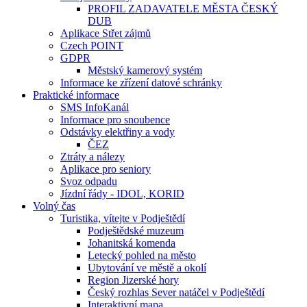
PROFIL ZADAVATELE MĚSTA ČESKÝ
DUB
Aplikace Střet zájmů
Czech POINT
GDPR
Městský kamerový systém
Informace ke zřízení datové schránky
Praktické informace
SMS InfoKanál
Informace pro snoubence
Odstávky elektřiny a vody
ČEZ
Ztráty a nálezy
Aplikace pro seniory
Svoz odpadu
Jízdní řády - IDOL, KORID
Volný čas
Turistika, vítejte v Podještědí
Podještědské muzeum
Johanitská komenda
Letecký pohled na město
Ubytování ve městě a okolí
Region Jizerské hory
Český rozhlas Sever natáčel v Podještědí
Interaktivní mapa