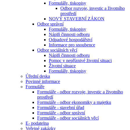
Formuláře, tiskopisy
Odbor rozvoje, investic a životního
prostředí
NOVÝ STAVEBNÍ ZÁKON
Odbor správní
Formuláře, tiskopisy
Náplň činnosti odboru
Odpadové hospodářství
Informace pro snoubence
Odbor sociálních věcí
Náplň činnosti odboru
Pomoc v nepříznivé životní situaci
Životní situace
Formuláře, tiskopisy
Úřední deska
Povinné informace
Formuláře
Formuláře - odbor rozvoje, investic a životního
prostředí
Formuláře - odbor ekonomiky a majetku
Formuláře - stavební úřad
Formuláře - odbor správní
Formuláře - odbor sociálních věcí
E- podatelna
Veřejné zakázky