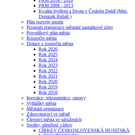
PRM 2014 - 2020
PRM 2008 - 2013
Kvalita bydlení a života v Českém Dubě (Mgr.
Dominik Rubáš )
Plán rozvoje sportu
Program regenerace městské památkové zóny
Povodňový plán města
Rozpočet města
Dotace z rozpočtu města
Rok 2026
Rok 2025
Rok 2024
Rok 2023
Rok 2022
Rok 2021
Rok 2020
Rok 2019
Rok 2018
Investice, rekonstrukce, opravy
Vyhlášky města
Městské organizace
Zdravotnictví ve městě
Členství města ve sdruženích
Spolky, sdružení, církev
CÍRKEV ČESKOSLOVENSKÁ HUSITSKÁ