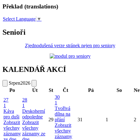
Překlad (translations)
Select Language
▼
Senioři
Zjednodušená verze stránek nejen pro seniory
KALENDÁŘ AKCÍ
Srpen
2026
Po
Út
St
Čt
Pá
So
Ne
30
27
28
1
1
1
Tvořivá
Káva
Deskoherní
dílna na
pro duši
odpoledne
29
přání
31
1
2
Zobrazit
Zobrazit
Zobrazit
všechny
všechny
všechny
záznamy
záznamy ze
záznamy
ze dne
dne