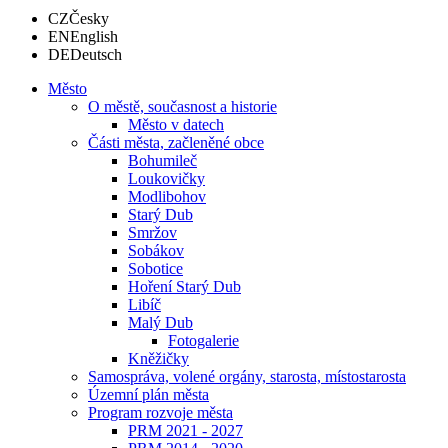
CZ
Česky
EN
English
DE
Deutsch
Město
O městě, současnost a historie
Město v datech
Části města, začleněné obce
Bohumileč
Loukovičky
Modlibohov
Starý Dub
Smržov
Sobákov
Sobotice
Hoření Starý Dub
Libíč
Malý Dub
Fotogalerie
Kněžičky
Samospráva, volené orgány, starosta, místostarosta
Územní plán města
Program rozvoje města
PRM 2021 - 2027