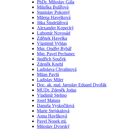
PhDr. Miloslav Gála
Miluška Bulířová
Stanislav Pokorný
Milena Havelková
Jitka Šindelářová
Alexander Kopecký
Lubomír Novosád
Zděnek Havelka
Vlastimil Vyhlas
Mgr. Ondřej Rybář
Mgr. Pavel Pechanec
Jindřich Souček
Zdeněk Knebl
Ladislava Chvalinová
Milan Pavlů
Ladislav Miler
Doc. ak. mal. Jaroslav Eduard Dvořák
MUDr. Zdeněk Jodas
Vladimír Stehno
Josef Matura
Danuša Vyskočilová
Marie Stejskalová
Anna Havlíková
Pavel Nosek ml.
Miloslav Dvorský