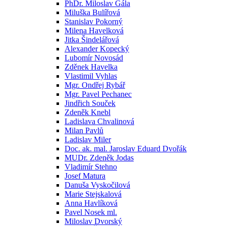
PhDr. Miloslav Gála
Miluška Bulířová
Stanislav Pokorný
Milena Havelková
Jitka Šindelářová
Alexander Kopecký
Lubomír Novosád
Zděnek Havelka
Vlastimil Vyhlas
Mgr. Ondřej Rybář
Mgr. Pavel Pechanec
Jindřich Souček
Zdeněk Knebl
Ladislava Chvalinová
Milan Pavlů
Ladislav Miler
Doc. ak. mal. Jaroslav Eduard Dvořák
MUDr. Zdeněk Jodas
Vladimír Stehno
Josef Matura
Danuša Vyskočilová
Marie Stejskalová
Anna Havlíková
Pavel Nosek ml.
Miloslav Dvorský