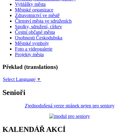
Vyhlášky města
Městské organizace
Zdravotnictví ve městě
Členství města ve sdruženích
Spolky, sdružení, církev
Čestní občané města
Osobnosti Českodubska
Městské symboly
Foto a videogalerie
Projekty města
Překlad (translations)
Select Language
▼
Senioři
Zjednodušená verze stránek nejen pro seniory
KALENDÁŘ AKCÍ