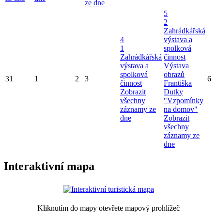
ze dne
5
2
Zahrádkářská
4
výstava a
1
spolková
Zahrádkářská
činnost
výstava a
Výstava
spolková
obrazů
31
1
2
3
6
činnost
Františka
Zobrazit
Dutky
všechny
"Vzpomínky
záznamy ze
na domov"
dne
Zobrazit
všechny
záznamy ze
dne
Interaktivní mapa
Kliknutím do mapy otevřete mapový prohlížeč