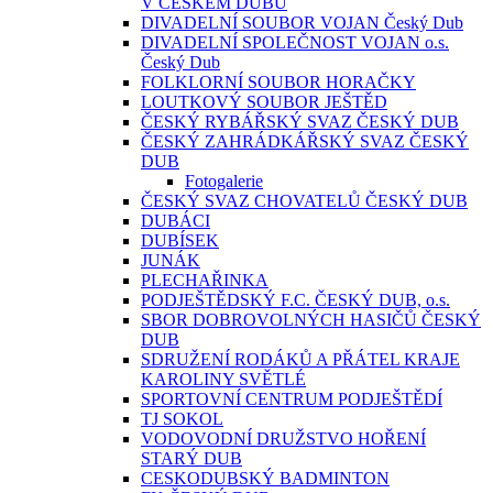
V ČESKÉM DUBU
DIVADELNÍ SOUBOR VOJAN Český Dub
DIVADELNÍ SPOLEČNOST VOJAN o.s.
Český Dub
FOLKLORNÍ SOUBOR HORAČKY
LOUTKOVÝ SOUBOR JEŠTĚD
ČESKÝ RYBÁŘSKÝ SVAZ ČESKÝ DUB
ČESKÝ ZAHRÁDKÁŘSKÝ SVAZ ČESKÝ
DUB
Fotogalerie
ČESKÝ SVAZ CHOVATELŮ ČESKÝ DUB
DUBÁCI
DUBÍSEK
JUNÁK
PLECHAŘINKA
PODJEŠTĚDSKÝ F.C. ČESKÝ DUB, o.s.
SBOR DOBROVOLNÝCH HASIČŮ ČESKÝ
DUB
SDRUŽENÍ RODÁKŮ A PŘÁTEL KRAJE
KAROLINY SVĚTLÉ
SPORTOVNÍ CENTRUM PODJEŠTĚDÍ
TJ SOKOL
VODOVODNÍ DRUŽSTVO HOŘENÍ
STARÝ DUB
CESKODUBSKÝ BADMINTON