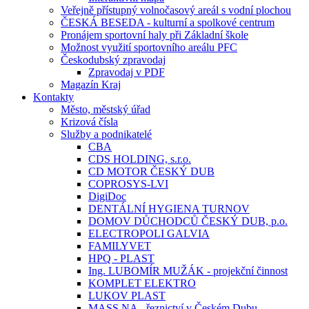
Veřejně přístupný volnočasový areál s vodní plochou
ČESKÁ BESEDA - kulturní a spolkové centrum
Pronájem sportovní haly při Základní škole
Možnost využití sportovního areálu PFC
Českodubský zpravodaj
Zpravodaj v PDF
Magazín Kraj
Kontakty
Město, městský úřad
Krizová čísla
Služby a podnikatelé
CBA
CDS HOLDING, s.r.o.
CD MOTOR ČESKÝ DUB
COPROSYS-LVI
DigiDoc
DENTÁLNÍ HYGIENA TURNOV
DOMOV DŮCHODCŮ ČESKÝ DUB, p.o.
ELECTROPOLI GALVIA
FAMILYVET
HPQ - PLAST
Ing. LUBOMÍR MUŽÁK - projekční činnost
KOMPLET ELEKTRO
LUKOV PLAST
MASS.NA - řeznictví v Českém Dubu