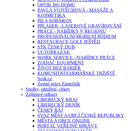
OPTIK DO DOMU
PAVLA VOJTĚCHOVÁ - MASÁŽE A
KOSMETIKA
PILA SOBÁKOV
PPLASER - LASEROVÉ GRAVÍROVÁNÍ
PRÁCE - NABÍDKY V REGIONU
PROFESIONÁLNÍ MOBILNÍ PÓDIUM
RESTAURACE GOLF JEŠTĚD
STK ČESKÝ DUB
UCTOPRAZAK
WORK SERVICE - NABÍDKY PRÁCE
ZODIAC EQUIPMENT
ŽIVOT BEZ BARIÉR
KOMUNITNÍ FARMÁŘSKÉ TRŽIŠTĚ
Scuk.cz
Zemní práce Zámečník
Spolky, sdružení, církev
Zajímavé odkazy
LIBERECKÝ KRAJ
LIBERECKÝ DENÍK
ČESKÝ RÁJ
SVAZ MĚST A OBCÍ ČESKÉ REPUBLIKY
MĚSTA A OBCE ONLINE
PORTÁL VEŘEJNÉ SPRÁVY