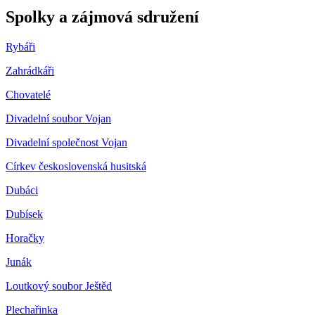
Spolky a zájmová sdružení
Rybáři
Zahrádkáři
Chovatelé
Divadelní soubor Vojan
Divadelní společnost Vojan
Církev československá husitská
Dubáci
Dubísek
Horačky
Junák
Loutkový soubor Ještěd
Plechařinka