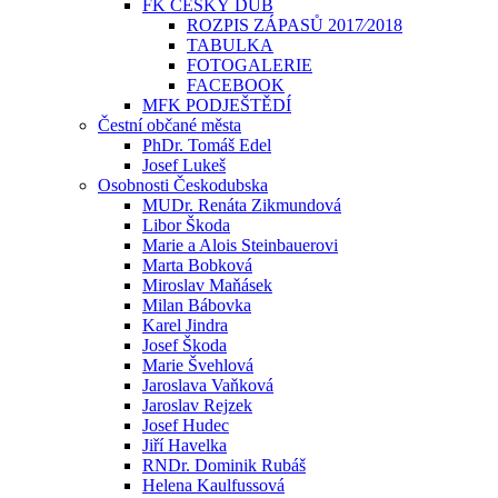
FK ČESKÝ DUB
ROZPIS ZÁPASŮ 2017⁄2018
TABULKA
FOTOGALERIE
FACEBOOK
MFK PODJEŠTĚDÍ
Čestní občané města
PhDr. Tomáš Edel
Josef Lukeš
Osobnosti Českodubska
MUDr. Renáta Zikmundová
Libor Škoda
Marie a Alois Steinbauerovi
Marta Bobková
Miroslav Maňásek
Milan Bábovka
Karel Jindra
Josef Škoda
Marie Švehlová
Jaroslava Vaňková
Jaroslav Rejzek
Josef Hudec
Jiří Havelka
RNDr. Dominik Rubáš
Helena Kaulfussová