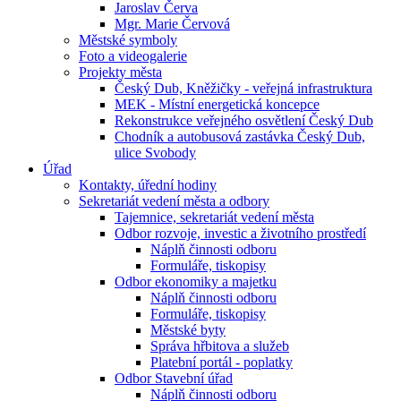
Jaroslav Červa
Mgr. Marie Červová
Městské symboly
Foto a videogalerie
Projekty města
Český Dub, Kněžičky - veřejná infrastruktura
MEK - Místní energetická koncepce
Rekonstrukce veřejného osvětlení Český Dub
Chodník a autobusová zastávka Český Dub,
ulice Svobody
Úřad
Kontakty, úřední hodiny
Sekretariát vedení města a odbory
Tajemnice, sekretariát vedení města
Odbor rozvoje, investic a životního prostředí
Náplň činnosti odboru
Formuláře, tiskopisy
Odbor ekonomiky a majetku
Náplň činnosti odboru
Formuláře, tiskopisy
Městské byty
Správa hřbitova a služeb
Platební portál - poplatky
Odbor Stavební úřad
Náplň činnosti odboru