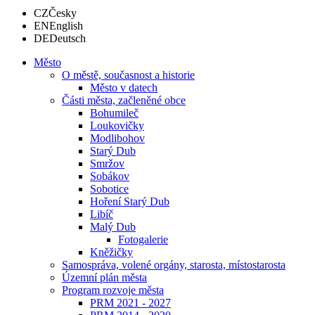
CZ
Česky
EN
English
DE
Deutsch
Město
O městě, současnost a historie
Město v datech
Části města, začleněné obce
Bohumileč
Loukovičky
Modlibohov
Starý Dub
Smržov
Sobákov
Sobotice
Hoření Starý Dub
Libíč
Malý Dub
Fotogalerie
Kněžičky
Samospráva, volené orgány, starosta, místostarosta
Územní plán města
Program rozvoje města
PRM 2021 - 2027