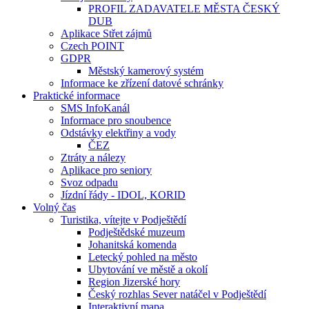
PROFIL ZADAVATELE MĚSTA ČESKÝ
DUB
Aplikace Střet zájmů
Czech POINT
GDPR
Městský kamerový systém
Informace ke zřízení datové schránky
Praktické informace
SMS InfoKanál
Informace pro snoubence
Odstávky elektřiny a vody
ČEZ
Ztráty a nálezy
Aplikace pro seniory
Svoz odpadu
Jízdní řády - IDOL, KORID
Volný čas
Turistika, vítejte v Podještědí
Podještědské muzeum
Johanitská komenda
Letecký pohled na město
Ubytování ve městě a okolí
Region Jizerské hory
Český rozhlas Sever natáčel v Podještědí
Interaktivní mapa