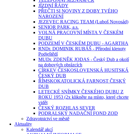
TELEFONNÍ SEZNAM ČR
JÍZDNÍ ŘÁDY
PŘEČTI SI NOVINY Z DOBY TVÉHO
NAROZENÍ
JEZEVEC RACING TEAM (Luboš Novosád)
SENIOR PARK, a.s.
VOLNÁ PRACOVNÍ MÍSTA V ČESKÉM
DUBU
PODZEMÍ V ČESKÉM DUBU - AGARTHA
RNDr. DOMINIK RUBÁŠ - Přírodní klenoty
Podještědí
MUDr. ZDENĚK JODAS - Český Dub a okolí
na dobových obrázcích
CÍRKEV ČESKOSLOVENSKÁ HUSITSKÁ
ČESKÝ DUB
ŘÍMSKOKATOLICKÁ FARNOST ČESKÝ
DUB
LETECKÉ SNÍMKY ČESKÉHO DUBU Z
ROKU 1953 (2x klikněte na místo, které chcete
vidět
ČESKÝ ROZHLAS SEVER
PODRALSKÝ NADAČNÍ FOND ZOD
Zdravotnictví ve městě
Aktuality
Kalendář akcí