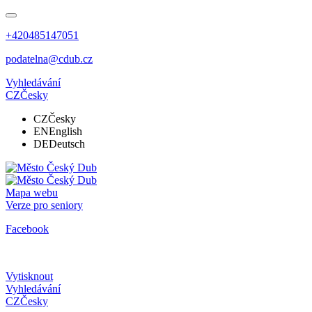
+420485147051
podatelna@cdub.cz
Vyhledávání
CZ
Česky
CZ
Česky
EN
English
DE
Deutsch
Mapa webu
Verze pro seniory
Facebook
Vytisknout
Vyhledávání
CZ
Česky