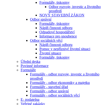
Formuláře, tiskopisy
Odbor rozvoje, investic a životního
prostředí
NOVÝ STAVEBNÍ ZÁKON
Odbor správní
Formuláře, tiskopisy
Náplň činnosti odboru
Odpadové hospodářství
Informace pro snoubence
Odbor sociálních věcí
Náplň činnosti odboru
Pomoc v nepříznivé životní situaci
Životní situace
Formuláře, tiskopisy
Úřední deska
Povinné informace
Formuláře
Formuláře - odbor rozvoje, investic a životního
prostředí
Formuláře - odbor ekonomiky a majetku
Formuláře - stavební úřad
Formuláře - odbor správní
Formuláře - odbor sociálních věcí
E- podatelna
Veřejné zakázky