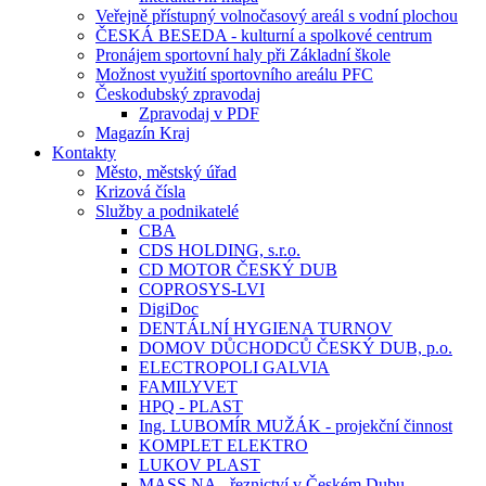
Veřejně přístupný volnočasový areál s vodní plochou
ČESKÁ BESEDA - kulturní a spolkové centrum
Pronájem sportovní haly při Základní škole
Možnost využití sportovního areálu PFC
Českodubský zpravodaj
Zpravodaj v PDF
Magazín Kraj
Kontakty
Město, městský úřad
Krizová čísla
Služby a podnikatelé
CBA
CDS HOLDING, s.r.o.
CD MOTOR ČESKÝ DUB
COPROSYS-LVI
DigiDoc
DENTÁLNÍ HYGIENA TURNOV
DOMOV DŮCHODCŮ ČESKÝ DUB, p.o.
ELECTROPOLI GALVIA
FAMILYVET
HPQ - PLAST
Ing. LUBOMÍR MUŽÁK - projekční činnost
KOMPLET ELEKTRO
LUKOV PLAST
MASS.NA - řeznictví v Českém Dubu