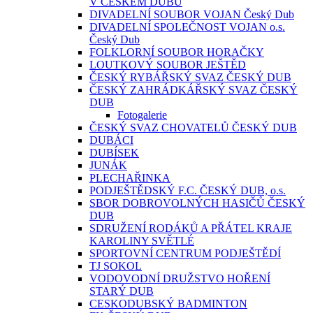
V ČESKÉM DUBU
DIVADELNÍ SOUBOR VOJAN Český Dub
DIVADELNÍ SPOLEČNOST VOJAN o.s.
Český Dub
FOLKLORNÍ SOUBOR HORAČKY
LOUTKOVÝ SOUBOR JEŠTĚD
ČESKÝ RYBÁŘSKÝ SVAZ ČESKÝ DUB
ČESKÝ ZAHRÁDKÁŘSKÝ SVAZ ČESKÝ
DUB
Fotogalerie
ČESKÝ SVAZ CHOVATELŮ ČESKÝ DUB
DUBÁCI
DUBÍSEK
JUNÁK
PLECHAŘINKA
PODJEŠTĚDSKÝ F.C. ČESKÝ DUB, o.s.
SBOR DOBROVOLNÝCH HASIČŮ ČESKÝ
DUB
SDRUŽENÍ RODÁKŮ A PŘÁTEL KRAJE
KAROLINY SVĚTLÉ
SPORTOVNÍ CENTRUM PODJEŠTĚDÍ
TJ SOKOL
VODOVODNÍ DRUŽSTVO HOŘENÍ
STARÝ DUB
CESKODUBSKÝ BADMINTON