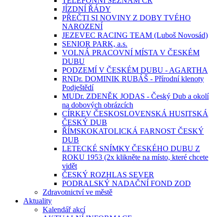
TELEFONNÍ SEZNAM ČR
JÍZDNÍ ŘÁDY
PŘEČTI SI NOVINY Z DOBY TVÉHO
NAROZENÍ
JEZEVEC RACING TEAM (Luboš Novosád)
SENIOR PARK, a.s.
VOLNÁ PRACOVNÍ MÍSTA V ČESKÉM
DUBU
PODZEMÍ V ČESKÉM DUBU - AGARTHA
RNDr. DOMINIK RUBÁŠ - Přírodní klenoty
Podještědí
MUDr. ZDENĚK JODAS - Český Dub a okolí
na dobových obrázcích
CÍRKEV ČESKOSLOVENSKÁ HUSITSKÁ
ČESKÝ DUB
ŘÍMSKOKATOLICKÁ FARNOST ČESKÝ
DUB
LETECKÉ SNÍMKY ČESKÉHO DUBU Z
ROKU 1953 (2x klikněte na místo, které chcete
vidět
ČESKÝ ROZHLAS SEVER
PODRALSKÝ NADAČNÍ FOND ZOD
Zdravotnictví ve městě
Aktuality
Kalendář akcí