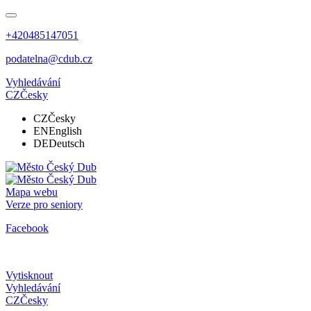
+420485147051
podatelna@cdub.cz
Vyhledávání
CZ
Česky
CZ
Česky
EN
English
DE
Deutsch
Mapa webu
Verze pro seniory
Facebook
Vytisknout
Vyhledávání
CZ
Česky