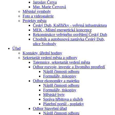
Jaroslav Červa
Mgr. Marie Červová
Městské symboly
Foto a videogalerie
Projekty města
Český Dub, Kněžičky - veřejná infrastruktura
MEK - Místní energetická koncepce
Rekonstrukce veřejného osvětlení Český Dub
Chodník a autobusová zastávka Český Dub,
ulice Svobody
Úřad
Kontakty, úřední hodiny
Sekretariát vedení města a odbory
Tajemnice, sekretariát vedení města
Odbor rozvoje, investic a životního prostředí
Náplň činnosti odboru
Formuláře, tiskopisy
Odbor ekonomiky a majetku
Náplň činnosti odboru
Formuláře, tiskopisy
Městské byty
Správa hřbitova a služeb
Platební portál - poplatky
Odbor Stavební úřad
Náplň činnosti odboru