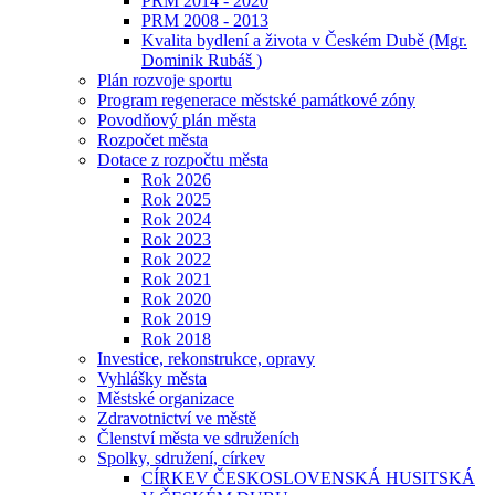
PRM 2014 - 2020
PRM 2008 - 2013
Kvalita bydlení a života v Českém Dubě (Mgr.
Dominik Rubáš )
Plán rozvoje sportu
Program regenerace městské památkové zóny
Povodňový plán města
Rozpočet města
Dotace z rozpočtu města
Rok 2026
Rok 2025
Rok 2024
Rok 2023
Rok 2022
Rok 2021
Rok 2020
Rok 2019
Rok 2018
Investice, rekonstrukce, opravy
Vyhlášky města
Městské organizace
Zdravotnictví ve městě
Členství města ve sdruženích
Spolky, sdružení, církev
CÍRKEV ČESKOSLOVENSKÁ HUSITSKÁ