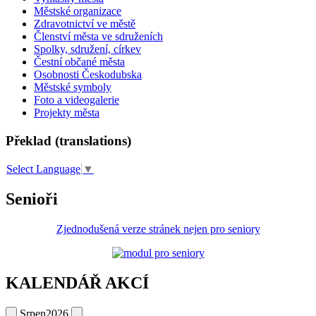
Městské organizace
Zdravotnictví ve městě
Členství města ve sdruženích
Spolky, sdružení, církev
Čestní občané města
Osobnosti Českodubska
Městské symboly
Foto a videogalerie
Projekty města
Překlad (translations)
Select Language
▼
Senioři
Zjednodušená verze stránek nejen pro seniory
KALENDÁŘ AKCÍ
Srpen
2026