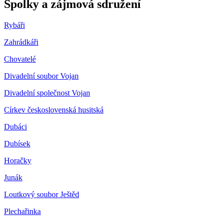
Spolky a zájmová sdružení
Rybáři
Zahrádkáři
Chovatelé
Divadelní soubor Vojan
Divadelní společnost Vojan
Církev československá husitská
Dubáci
Dubísek
Horačky
Junák
Loutkový soubor Ještěd
Plechařinka