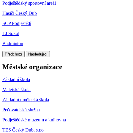
Podještědský sportovní areál
Hasiči Český Dub
SCP Podještědí
TJ Sokol
Badminton
Předchozí
Následující
Městské organizace
Základní škola
Mateřská škola
Základní umělecká škola
Pečovatelská služba
Podještědské muzeum a knihovna
TES Český Dub, s.r.o