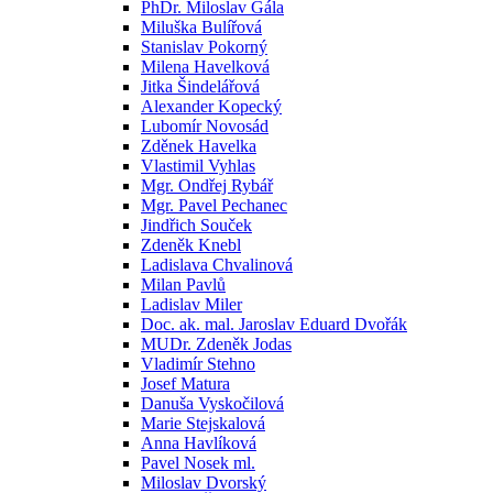
PhDr. Miloslav Gála
Miluška Bulířová
Stanislav Pokorný
Milena Havelková
Jitka Šindelářová
Alexander Kopecký
Lubomír Novosád
Zděnek Havelka
Vlastimil Vyhlas
Mgr. Ondřej Rybář
Mgr. Pavel Pechanec
Jindřich Souček
Zdeněk Knebl
Ladislava Chvalinová
Milan Pavlů
Ladislav Miler
Doc. ak. mal. Jaroslav Eduard Dvořák
MUDr. Zdeněk Jodas
Vladimír Stehno
Josef Matura
Danuša Vyskočilová
Marie Stejskalová
Anna Havlíková
Pavel Nosek ml.
Miloslav Dvorský