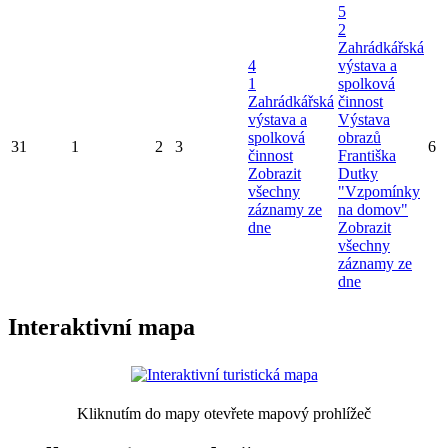
5
2
Zahrádkářská
4
výstava a
1
spolková
Zahrádkářská
činnost
výstava a
Výstava
spolková
obrazů
31
1
2
3
6
činnost
Františka
Zobrazit
Dutky
všechny
"Vzpomínky
záznamy ze
na domov"
dne
Zobrazit
všechny
záznamy ze
dne
Interaktivní mapa
Kliknutím do mapy otevřete mapový prohlížeč