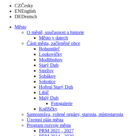
CZ
Česky
EN
English
DE
Deutsch
Město
O městě, současnost a historie
Město v datech
Části města, začleněné obce
Bohumileč
Loukovičky
Modlibohov
Starý Dub
Smržov
Sobákov
Sobotice
Hoření Starý Dub
Libíč
Malý Dub
Fotogalerie
Kněžičky
Samospráva, volené orgány, starosta, místostarosta
Územní plán města
Program rozvoje města
PRM 2021 - 2027