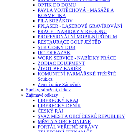
OPTIK DO DOMU
PAVLA VOJTĚCHOVÁ - MASÁŽE A
KOSMETIKA
PILA SOBÁKOV
PPLASER - LASEROVÉ GRAVÍROVÁNÍ
PRÁCE - NABÍDKY V REGIONU
PROFESIONÁLNÍ MOBILNÍ PÓDIUM
RESTAURACE GOLF JEŠTĚD
STK ČESKÝ DUB
UCTOPRAZAK
WORK SERVICE - NABÍDKY PRÁCE
ZODIAC EQUIPMENT
ŽIVOT BEZ BARIÉR
KOMUNITNÍ FARMÁŘSKÉ TRŽIŠTĚ
Scuk.cz
Zemní práce Zámečník
Spolky, sdružení, církev
Zajímavé odkazy
LIBERECKÝ KRAJ
LIBERECKÝ DENÍK
ČESKÝ RÁJ
SVAZ MĚST A OBCÍ ČESKÉ REPUBLIKY
MĚSTA A OBCE ONLINE
PORTÁL VEŘEJNÉ SPRÁVY