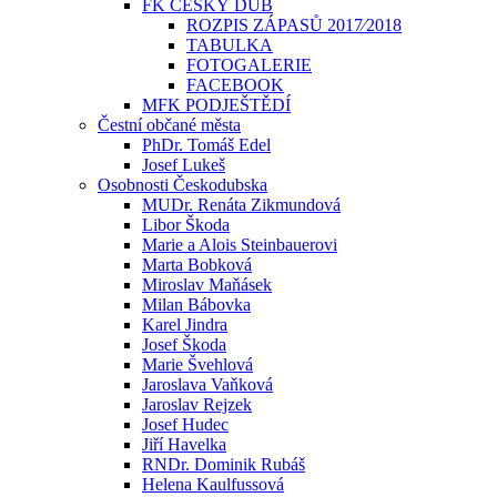
FK ČESKÝ DUB
ROZPIS ZÁPASŮ 2017⁄2018
TABULKA
FOTOGALERIE
FACEBOOK
MFK PODJEŠTĚDÍ
Čestní občané města
PhDr. Tomáš Edel
Josef Lukeš
Osobnosti Českodubska
MUDr. Renáta Zikmundová
Libor Škoda
Marie a Alois Steinbauerovi
Marta Bobková
Miroslav Maňásek
Milan Bábovka
Karel Jindra
Josef Škoda
Marie Švehlová
Jaroslava Vaňková
Jaroslav Rejzek
Josef Hudec
Jiří Havelka
RNDr. Dominik Rubáš
Helena Kaulfussová