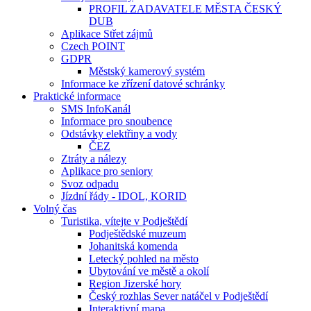
PROFIL ZADAVATELE MĚSTA ČESKÝ
DUB
Aplikace Střet zájmů
Czech POINT
GDPR
Městský kamerový systém
Informace ke zřízení datové schránky
Praktické informace
SMS InfoKanál
Informace pro snoubence
Odstávky elektřiny a vody
ČEZ
Ztráty a nálezy
Aplikace pro seniory
Svoz odpadu
Jízdní řády - IDOL, KORID
Volný čas
Turistika, vítejte v Podještědí
Podještědské muzeum
Johanitská komenda
Letecký pohled na město
Ubytování ve městě a okolí
Region Jizerské hory
Český rozhlas Sever natáčel v Podještědí
Interaktivní mapa