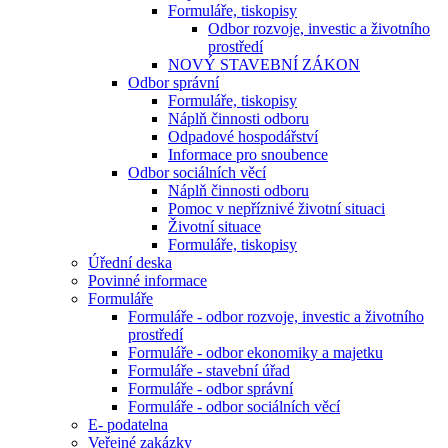
Formuláře, tiskopisy
Odbor rozvoje, investic a životního
prostředí
NOVÝ STAVEBNÍ ZÁKON
Odbor správní
Formuláře, tiskopisy
Náplň činnosti odboru
Odpadové hospodářství
Informace pro snoubence
Odbor sociálních věcí
Náplň činnosti odboru
Pomoc v nepříznivé životní situaci
Životní situace
Formuláře, tiskopisy
Úřední deska
Povinné informace
Formuláře
Formuláře - odbor rozvoje, investic a životního
prostředí
Formuláře - odbor ekonomiky a majetku
Formuláře - stavební úřad
Formuláře - odbor správní
Formuláře - odbor sociálních věcí
E- podatelna
Veřejné zakázky