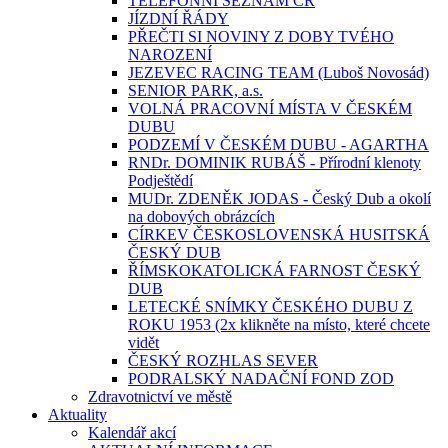
TELEFONNÍ SEZNAM ČR
JÍZDNÍ ŘÁDY
PŘEČTI SI NOVINY Z DOBY TVÉHO
NAROZENÍ
JEZEVEC RACING TEAM (Luboš Novosád)
SENIOR PARK, a.s.
VOLNÁ PRACOVNÍ MÍSTA V ČESKÉM
DUBU
PODZEMÍ V ČESKÉM DUBU - AGARTHA
RNDr. DOMINIK RUBÁŠ - Přírodní klenoty
Podještědí
MUDr. ZDENĚK JODAS - Český Dub a okolí
na dobových obrázcích
CÍRKEV ČESKOSLOVENSKÁ HUSITSKÁ
ČESKÝ DUB
ŘÍMSKOKATOLICKÁ FARNOST ČESKÝ
DUB
LETECKÉ SNÍMKY ČESKÉHO DUBU Z
ROKU 1953 (2x klikněte na místo, které chcete
vidět
ČESKÝ ROZHLAS SEVER
PODRALSKÝ NADAČNÍ FOND ZOD
Zdravotnictví ve městě
Aktuality
Kalendář akcí