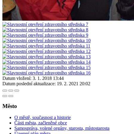
Datum vložení:
3. 1. 2018 13:44
Datum poslední aktualizace:
19. 2. 2021 20:02
Město
O městě, současnost a historie
Části města, začleněné obce
Samospráva, volené orgány, starosta, místostarosta
Územní plán města