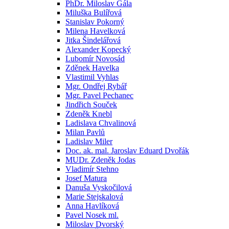
PhDr. Miloslav Gála
Miluška Bulířová
Stanislav Pokorný
Milena Havelková
Jitka Šindelářová
Alexander Kopecký
Lubomír Novosád
Zděnek Havelka
Vlastimil Vyhlas
Mgr. Ondřej Rybář
Mgr. Pavel Pechanec
Jindřich Souček
Zdeněk Knebl
Ladislava Chvalinová
Milan Pavlů
Ladislav Miler
Doc. ak. mal. Jaroslav Eduard Dvořák
MUDr. Zdeněk Jodas
Vladimír Stehno
Josef Matura
Danuša Vyskočilová
Marie Stejskalová
Anna Havlíková
Pavel Nosek ml.
Miloslav Dvorský