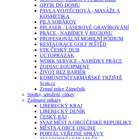
OPTIK DO DOMU
PAVLA VOJTĚCHOVÁ - MASÁŽE A
KOSMETIKA
PILA SOBÁKOV
PPLASER - LASEROVÉ GRAVÍROVÁNÍ
PRÁCE - NABÍDKY V REGIONU
PROFESIONÁLNÍ MOBILNÍ PÓDIUM
RESTAURACE GOLF JEŠTĚD
STK ČESKÝ DUB
UCTOPRAZAK
WORK SERVICE - NABÍDKY PRÁCE
ZODIAC EQUIPMENT
ŽIVOT BEZ BARIÉR
KOMUNITNÍ FARMÁŘSKÉ TRŽIŠTĚ
Scuk.cz
Zemní práce Zámečník
Spolky, sdružení, církev
Zajímavé odkazy
LIBERECKÝ KRAJ
LIBERECKÝ DENÍK
ČESKÝ RÁJ
SVAZ MĚST A OBCÍ ČESKÉ REPUBLIKY
MĚSTA A OBCE ONLINE
PORTÁL VEŘEJNÉ SPRÁVY