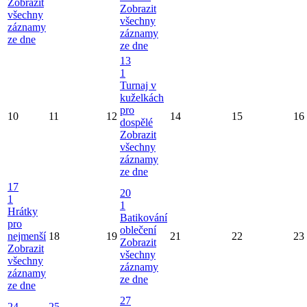
Zobrazit
Zobrazit
všechny
všechny
záznamy
záznamy
ze dne
ze dne
13
1
Turnaj v
kuželkách
pro
10
11
12
14
15
16
dospělé
Zobrazit
všechny
záznamy
ze dne
17
20
1
1
Hrátky
Batikování
pro
oblečení
nejmenší
18
19
21
22
23
Zobrazit
Zobrazit
všechny
všechny
záznamy
záznamy
ze dne
ze dne
27
24
25