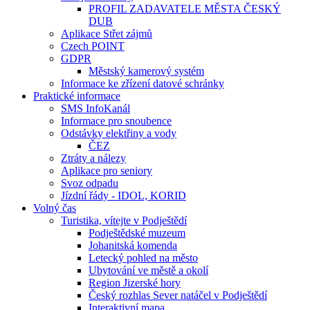
PROFIL ZADAVATELE MĚSTA ČESKÝ
DUB
Aplikace Střet zájmů
Czech POINT
GDPR
Městský kamerový systém
Informace ke zřízení datové schránky
Praktické informace
SMS InfoKanál
Informace pro snoubence
Odstávky elektřiny a vody
ČEZ
Ztráty a nálezy
Aplikace pro seniory
Svoz odpadu
Jízdní řády - IDOL, KORID
Volný čas
Turistika, vítejte v Podještědí
Podještědské muzeum
Johanitská komenda
Letecký pohled na město
Ubytování ve městě a okolí
Region Jizerské hory
Český rozhlas Sever natáčel v Podještědí
Interaktivní mapa