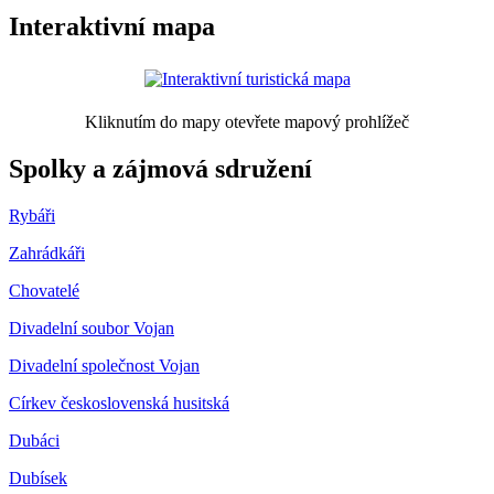
Interaktivní mapa
Kliknutím do mapy otevřete mapový prohlížeč
Spolky a zájmová sdružení
Rybáři
Zahrádkáři
Chovatelé
Divadelní soubor Vojan
Divadelní společnost Vojan
Církev československá husitská
Dubáci
Dubísek