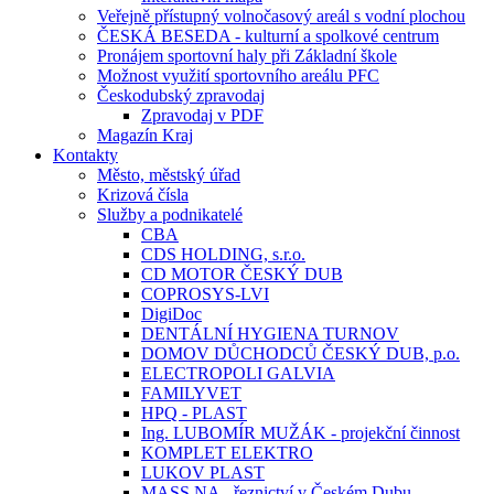
Veřejně přístupný volnočasový areál s vodní plochou
ČESKÁ BESEDA - kulturní a spolkové centrum
Pronájem sportovní haly při Základní škole
Možnost využití sportovního areálu PFC
Českodubský zpravodaj
Zpravodaj v PDF
Magazín Kraj
Kontakty
Město, městský úřad
Krizová čísla
Služby a podnikatelé
CBA
CDS HOLDING, s.r.o.
CD MOTOR ČESKÝ DUB
COPROSYS-LVI
DigiDoc
DENTÁLNÍ HYGIENA TURNOV
DOMOV DŮCHODCŮ ČESKÝ DUB, p.o.
ELECTROPOLI GALVIA
FAMILYVET
HPQ - PLAST
Ing. LUBOMÍR MUŽÁK - projekční činnost
KOMPLET ELEKTRO
LUKOV PLAST
MASS.NA - řeznictví v Českém Dubu