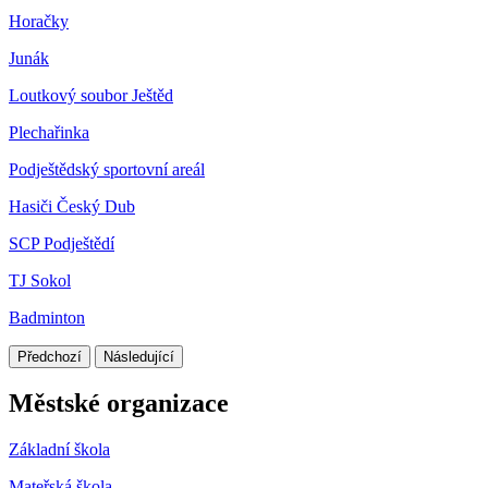
Horačky
Junák
Loutkový soubor Ještěd
Plechařinka
Podještědský sportovní areál
Hasiči Český Dub
SCP Podještědí
TJ Sokol
Badminton
Předchozí
Následující
Městské organizace
Základní škola
Mateřská škola