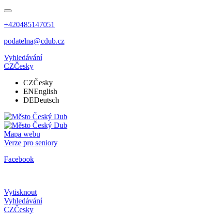
+420485147051
podatelna@cdub.cz
Vyhledávání
CZ
Česky
CZ
Česky
EN
English
DE
Deutsch
Mapa webu
Verze pro seniory
Facebook
Vytisknout
Vyhledávání
CZ
Česky