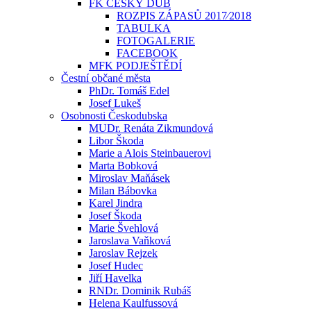
FK ČESKÝ DUB
ROZPIS ZÁPASŮ 2017⁄2018
TABULKA
FOTOGALERIE
FACEBOOK
MFK PODJEŠTĚDÍ
Čestní občané města
PhDr. Tomáš Edel
Josef Lukeš
Osobnosti Českodubska
MUDr. Renáta Zikmundová
Libor Škoda
Marie a Alois Steinbauerovi
Marta Bobková
Miroslav Maňásek
Milan Bábovka
Karel Jindra
Josef Škoda
Marie Švehlová
Jaroslava Vaňková
Jaroslav Rejzek
Josef Hudec
Jiří Havelka
RNDr. Dominik Rubáš
Helena Kaulfussová