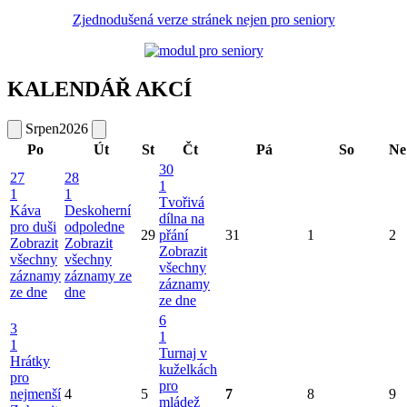
Zjednodušená verze stránek nejen pro seniory
KALENDÁŘ AKCÍ
Srpen
2026
Po
Út
St
Čt
Pá
So
Ne
30
27
28
1
1
1
Tvořivá
Káva
Deskoherní
dílna na
pro duši
odpoledne
29
přání
31
1
2
Zobrazit
Zobrazit
Zobrazit
všechny
všechny
všechny
záznamy
záznamy ze
záznamy
ze dne
dne
ze dne
6
3
1
1
Turnaj v
Hrátky
kuželkách
pro
pro
nejmenší
4
5
7
8
9
mládež