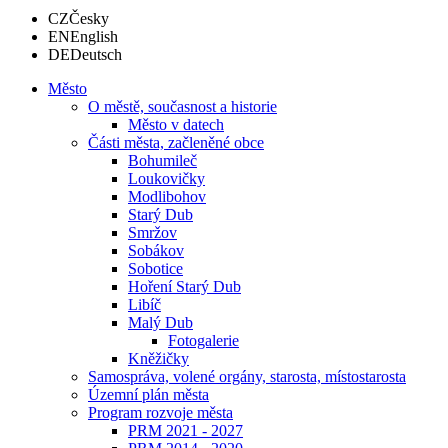
CZ
Česky
EN
English
DE
Deutsch
Město
O městě, současnost a historie
Město v datech
Části města, začleněné obce
Bohumileč
Loukovičky
Modlibohov
Starý Dub
Smržov
Sobákov
Sobotice
Hoření Starý Dub
Libíč
Malý Dub
Fotogalerie
Kněžičky
Samospráva, volené orgány, starosta, místostarosta
Územní plán města
Program rozvoje města
PRM 2021 - 2027