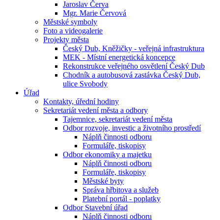
Jaroslav Červa
Mgr. Marie Červová
Městské symboly
Foto a videogalerie
Projekty města
Český Dub, Kněžičky - veřejná infrastruktura
MEK - Místní energetická koncepce
Rekonstrukce veřejného osvětlení Český Dub
Chodník a autobusová zastávka Český Dub,
ulice Svobody
Úřad
Kontakty, úřední hodiny
Sekretariát vedení města a odbory
Tajemnice, sekretariát vedení města
Odbor rozvoje, investic a životního prostředí
Náplň činnosti odboru
Formuláře, tiskopisy
Odbor ekonomiky a majetku
Náplň činnosti odboru
Formuláře, tiskopisy
Městské byty
Správa hřbitova a služeb
Platební portál - poplatky
Odbor Stavební úřad
Náplň činnosti odboru