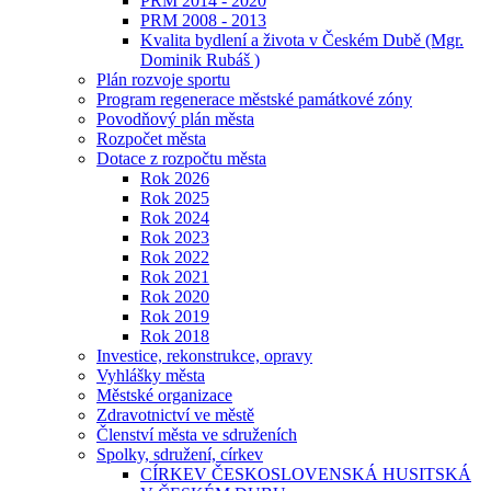
PRM 2014 - 2020
PRM 2008 - 2013
Kvalita bydlení a života v Českém Dubě (Mgr.
Dominik Rubáš )
Plán rozvoje sportu
Program regenerace městské památkové zóny
Povodňový plán města
Rozpočet města
Dotace z rozpočtu města
Rok 2026
Rok 2025
Rok 2024
Rok 2023
Rok 2022
Rok 2021
Rok 2020
Rok 2019
Rok 2018
Investice, rekonstrukce, opravy
Vyhlášky města
Městské organizace
Zdravotnictví ve městě
Členství města ve sdruženích
Spolky, sdružení, církev
CÍRKEV ČESKOSLOVENSKÁ HUSITSKÁ