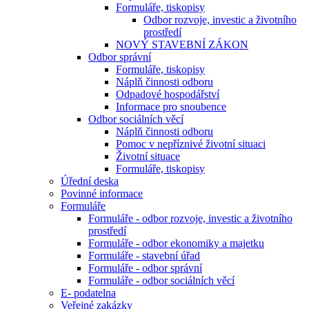
Formuláře, tiskopisy
Odbor rozvoje, investic a životního
prostředí
NOVÝ STAVEBNÍ ZÁKON
Odbor správní
Formuláře, tiskopisy
Náplň činnosti odboru
Odpadové hospodářství
Informace pro snoubence
Odbor sociálních věcí
Náplň činnosti odboru
Pomoc v nepříznivé životní situaci
Životní situace
Formuláře, tiskopisy
Úřední deska
Povinné informace
Formuláře
Formuláře - odbor rozvoje, investic a životního
prostředí
Formuláře - odbor ekonomiky a majetku
Formuláře - stavební úřad
Formuláře - odbor správní
Formuláře - odbor sociálních věcí
E- podatelna
Veřejné zakázky