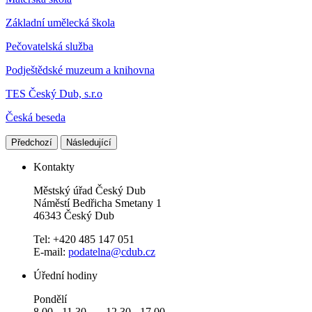
Základní umělecká škola
Pečovatelská služba
Podještědské muzeum a knihovna
TES Český Dub, s.r.o
Česká beseda
Předchozí
Následující
Kontakty
Městský úřad Český Dub
Náměstí Bedřicha Smetany 1
46343 Český Dub
Tel: +420 485 147 051
E-mail:
podatelna@cdub.cz
Úřední hodiny
Pondělí
8.00 - 11.30 12.30 - 17.00